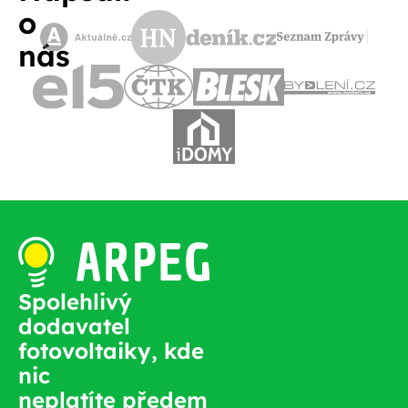
o
nás
Spolehlivý
dodavatel
fotovoltaiky, kde
nic
neplatíte předem