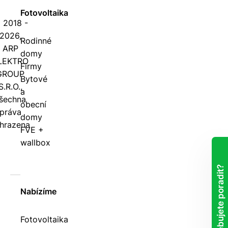
Fotovoltaika
 2018 -
2026,
Rodinné
ARP
domy
LEKTRO
Firmy
GROUP
Bytové
S.R.O.,
a
šechna
obecní
práva
domy
hrazena
FVE +
wallbox
Potřebujete poradit?
Nabízíme
Fotovoltaika