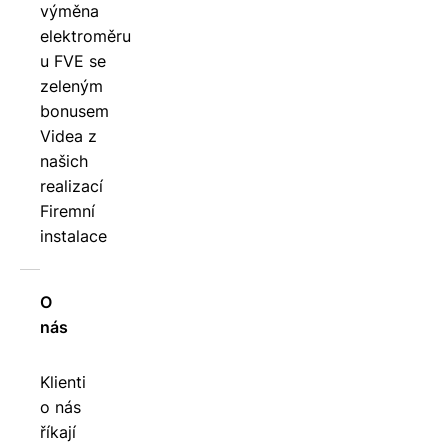
výměna
elektroměru
u FVE se
zeleným
bonusem
Videa z
našich
realizací
Firemní
instalace
O
nás
Klienti
o nás
říkají