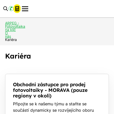
ARPEG -
Fotovoltaika
na klíč
O
nás
Kariéra
Kariéra
Obchodní zástupce pro prodej
fotovoltaiky - MORAVA (pouze
regiony v okolí)
Připojte se k našemu týmu a staňte se
součástí dynamicky se rozvíjejícího oboru