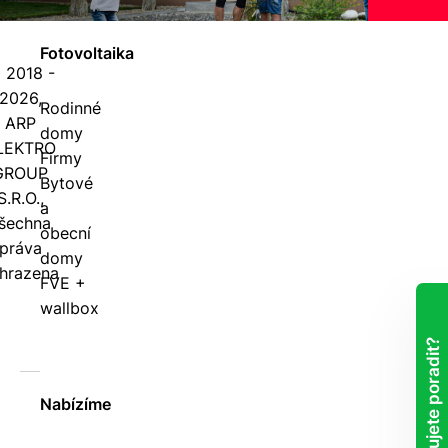
Fotovoltaika
 2018 -
2026,
Rodinné
ARP
domy
LEKTRO
Firmy
GROUP
Bytové
S.R.O.,
a
šechna
obecní
práva
domy
hrazena
FVE +
wallbox
Potřebujete poradit?
Nabízíme