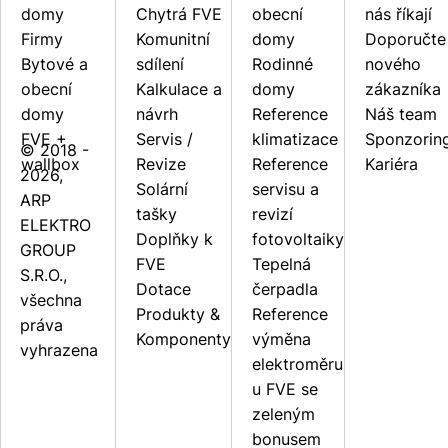
domy
Chytrá FVE
obecní
nás říkají
Firmy
Komunitní
domy
Doporučte
Bytové a
sdílení
Rodinné
nového
obecní
Kalkulace a
domy
zákazníka
domy
návrh
Reference
Náš team
FVE +
Servis /
klimatizace
Sponzorin
© 2018 -
wallbox
Revize
Reference
Kariéra
2026,
Solární
servisu a
ARP
tašky
revizí
ELEKTRO
Doplňky k
fotovoltaiky
GROUP
FVE
Tepelná
S.R.O.,
Dotace
čerpadla
všechna
Produkty &
Reference
práva
Komponenty
výměna
vyhrazena
elektroměru
u FVE se
zeleným
bonusem