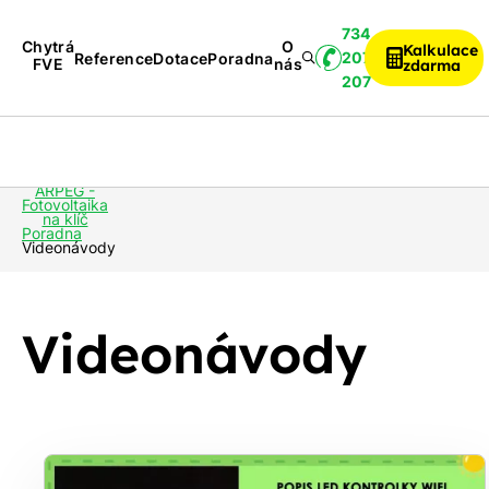
734
Chytrá
O
Kalkulace
207
Reference
Dotace
Poradna
FVE
nás
zdarma
207
Servis
Komunitní
Dop
Fotovoltaika
/
sdílení
k 
Revize
ARPEG -
Fotovoltaika
na klíč
Poradna
Videonávody
Videonávody