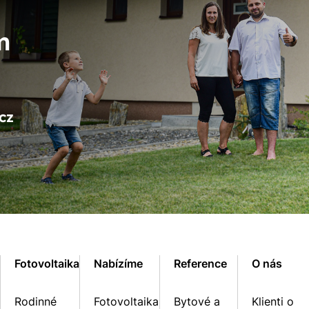
m
cz
Fotovoltaika
Nabízíme
Reference
O nás
Rodinné
Fotovoltaika
Bytové a
Klienti o