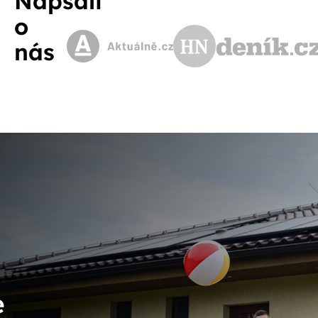
Napsali
o
nás
e