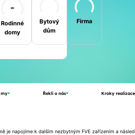
Firma
Bytový
Rodinné
dům
domy
Jméno a příjmení
Spočítat
Telefon
kalkulaci
E-mail
 my
Řekli o nás
Kroky realizace
Rádi Vám zdarma
pošleme, na co máte
nárok.
omě je napojíme k dalším nezbytným FVE zařízením a následn
tačí nám dát vědět - a