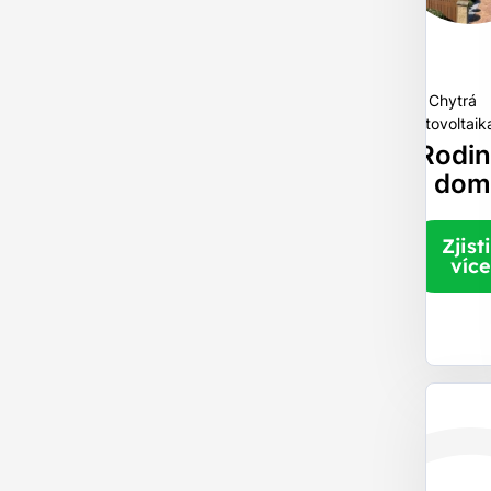
Chytrá
fotovoltaik
Rodi
dom
Zjisti
více