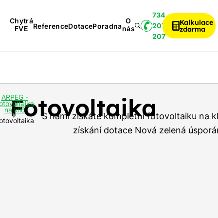
734
Chytrá
O
Kalkulace
207
Reference
Dotace
Poradna
FVE
nás
zdarma
207
Servis
Komunitní
Dop
Fotovoltaika
/
sdílení
k 
Revize
Fotovoltaika
ARPEG -
otovoltaika
na klíč
S námi získáte kompletní fotovoltaiku na 
otovoltaika
získání dotace Nová zelená úsporá