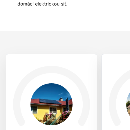
domácí elektrickou síť.
Nejoblíbenější
sestavy