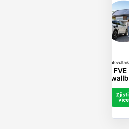
Fotovoltai
FVE
wall
Zjisti
více