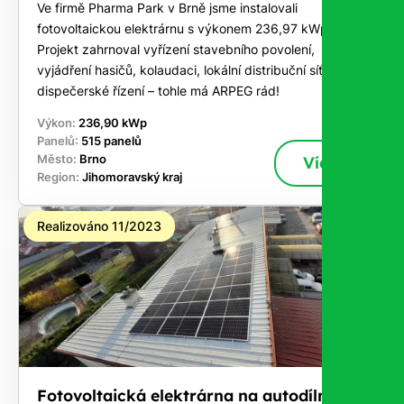
Ve firmě Pharma Park v Brně jsme instalovali
fotovoltaickou elektrárnu s výkonem 236,97 kWp.
Projekt zahrnoval vyřízení stavebního povolení,
vyjádření hasičů, kolaudaci, lokální distribuční síť,
dispečerské řízení – tohle má ARPEG rád!
Výkon:
236,90 kWp
Panelů:
515 panelů
Město:
Brno
Více
Region:
Jihomoravský kraj
Realizováno 11/2023
Fotovoltaická elektrárna na autodílně -