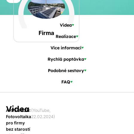
a
Spočítat
příjmení
kalkulaci
Jiná
Videa
Telefon
Firma
Realizace
Více informací
E-
mail
Rychlá poptávka
Podobné sestavy
FAQ
Rádi
Vám
zdarma
Videa
pošleme,
ARPEG B2B:
(YouTube,
Fotovoltaika
22.02.2024)
na co
pro firmy
máte
bez starostí
nárok.