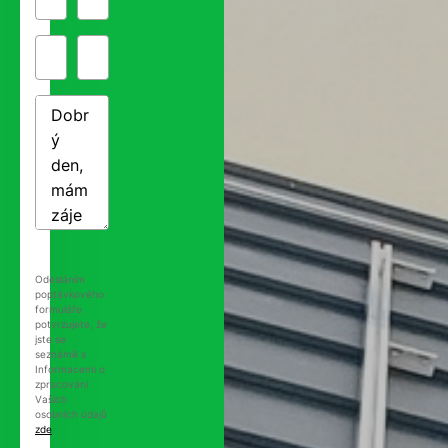
Odesláním
poptávkového
formuláře
potvrzujete, že
jste se
seznámili s
Informacemi o
zpracování
Vašich
osobních údajů
zde
.