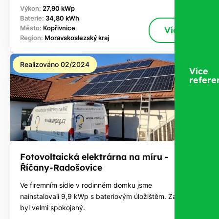
Výkon:
27,90 kWp
Baterie:
34,80 kWh
Město:
Kopřivnice
Více
Region:
Moravskoslezský kraj
Realizováno 02/2024
Více
refere
Fotovoltaická elektrárna na míru -
Říčany-Radošovice
Ve firemním sídle v rodinném domku jsme
nainstalovali 9,9 kWp s bateriovým úložištěm. Zákazník
byl velmi spokojený.