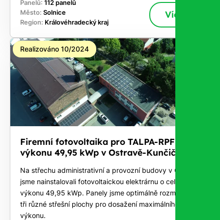
Panelů:
112 panelů
Město:
Solnice
Více
Region:
Královéhradecký kraj
Realizováno 10/2024
Firemní fotovoltaika pro TALPA-RPF o
výkonu 49,95 kWp v Ostravě-Kunčičky
Na střechu administrativní a provozní budovy v Ostravě
jsme nainstalovali fotovoltaickou elektrárnu o celkovém
výkonu 49,95 kWp. Panely jsme optimálně rozmístili na
tři různé střešní plochy pro dosažení maximálního
výkonu.