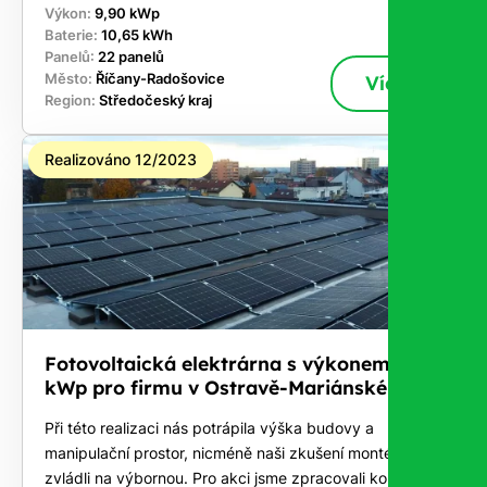
Výkon:
9,90 kWp
Baterie:
10,65 kWh
Panelů:
22 panelů
Město:
Říčany-Radošovice
Více
Region:
Středočeský kraj
Realizováno 12/2023
Fotovoltaická elektrárna s výkonem 83
kWp pro firmu v Ostravě-Mariánské Hory
Při této realizaci nás potrápila výška budovy a
manipulační prostor, nicméně naši zkušení montéři to
zvládli na výbornou. Pro akci jsme zpracovali kompletní