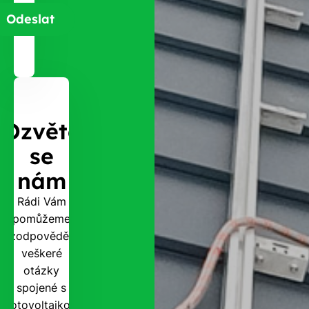
Ozvěte
se
nám
Rádi Vám
pomůžeme
zodpovědět
veškeré
otázky
spojené s
fotovoltaikou