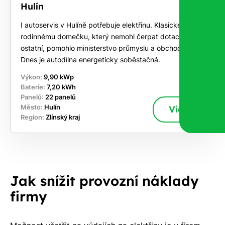
Hulín
I autoservis v Hulíně potřebuje elektřinu. Klasickému
rodinnému domečku, který nemohl čerpat dotaci jako
ostatní, pomohlo ministerstvo průmyslu a obchodu.
Dnes je autodílna energeticky soběstačná.
Výkon:
9,90 kWp
Baterie:
7,20 kWh
Panelů:
22 panelů
Město:
Hulín
Více
Region:
Zlínský kraj
Jak snížit provozní náklady
firmy