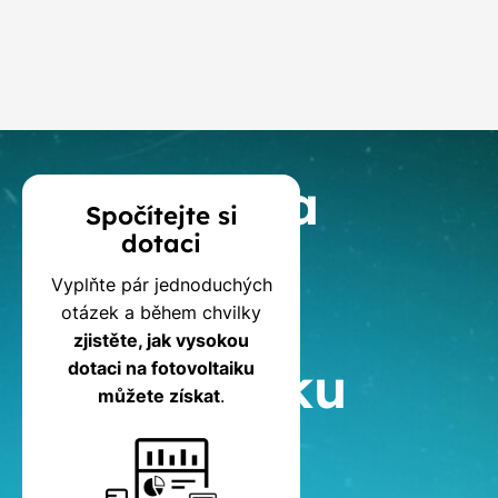
Dodací lhůta
3 měsíce
od podpisu
smlouvy
Kalkulačka
Spočítejte si
dotaci
dotací
Vyplňte pár jednoduchých
na
otázek a během chvilky
zjistěte, jak vysokou
fotovoltaiku
dotaci na fotovoltaiku
můžete získat
.