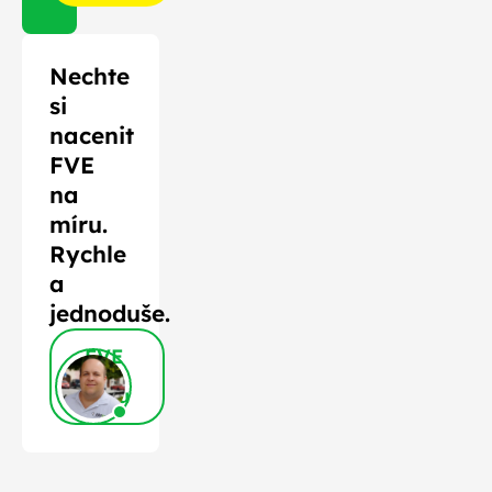
Nechte
si
nacenit
FVE
na
míru.
Rychle
a
jednoduše.
FVE
na
míru