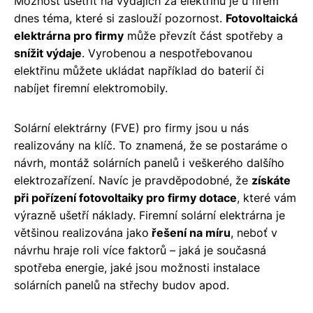
Možnost ušetřit na výdajích za elektřinu je u firem
dnes téma, které si zaslouží pozornost.
Fotovoltaická
elektrárna pro firmy
může převzít část spotřeby a
snížit výdaje
. Vyrobenou a nespotřebovanou
elektřinu můžete ukládat například do baterií či
nabíjet firemní elektromobily.
Solární elektrárny (FVE) pro firmy jsou u nás
realizovány na klíč. To znamená, že se postaráme o
návrh, montáž solárních panelů i veškerého dalšího
elektrozařízení. Navíc je pravděpodobné, že
získáte
při pořízení fotovoltaiky pro firmy dotace
, které vám
výrazně ušetří náklady. Firemní solární elektrárna je
většinou realizována jako
řešení na míru
, neboť v
návrhu hraje roli více faktorů – jaká je současná
spotřeba energie, jaké jsou možnosti instalace
solárních panelů na střechy budov apod.