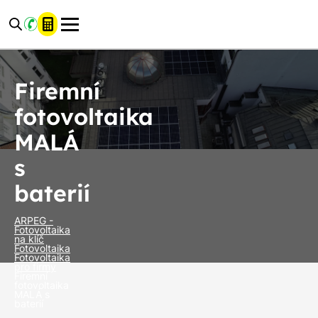
Firemní
fotovoltaika
MALÁ
s
baterií
ARPEG -
Fotovoltaika
na klíč
Fotovoltaika
Fotovoltaika
pro firmy
Firemní
fotovoltaika
MALÁ s
baterií