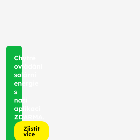
Mám
zájem
Chytré
ovládání
solární
energie
s
naší
aplikací
ZDARMA.
Zjistit
více