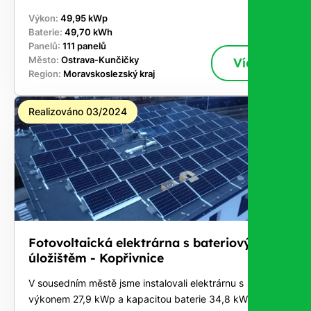
Výkon:
49,95 kWp
Baterie:
49,70 kWh
Panelů:
111 panelů
Město:
Ostrava-Kunčičky
Více
Region:
Moravskoslezský kraj
Realizováno 03/2024
Fotovoltaická elektrárna s bateriovým
úložištěm - Kopřivnice
V sousedním městě jsme instalovali elektrárnu s
výkonem 27,9 kWp a kapacitou baterie 34,8 kWh.