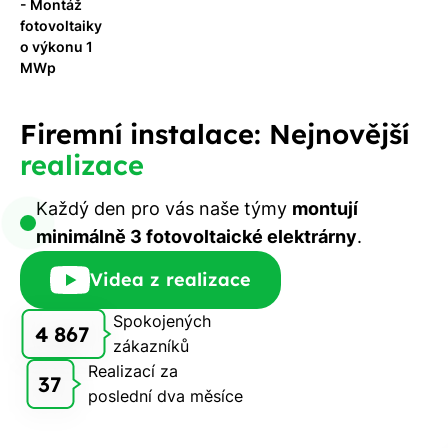
- Montáž
Stačí
fotovoltaiky
nám dát
o výkonu 1
MWp
vědět -
a nic Vás
to
Firemní instalace: Nejnovější
nestojí.
realizace
Každý den pro vás naše týmy
montují
minimálně 3 fotovoltaické elektrárny
.
Videa z realizace
Spokojených
4 867
zákazníků
Realizací za
37
poslední dva měsíce