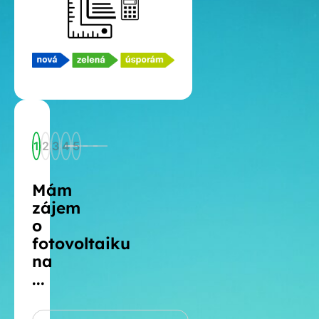
1
2
3
4
5
Mám
zájem
o
fotovoltaiku
na
...