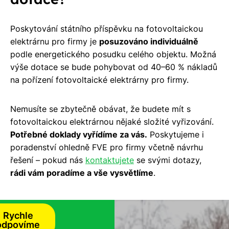
Poskytování státního příspěvku na fotovoltaickou
elektrárnu pro firmy je
posuzováno individuálně
podle energetického posudku celého objektu. Možná
výše dotace se bude pohybovat od 40–60 % nákladů
na pořízení fotovoltaické elektrárny pro firmy.
Nemusíte se zbytečně obávat, že budete mít s
fotovoltaickou elektrárnou nějaké složité vyřizování.
Potřebné doklady vyřídíme za vás.
Poskytujeme i
poradenství ohledně FVE pro firmy včetně návrhu
řešení – pokud nás
kontaktujete
se svými dotazy,
rádi vám poradíme a vše vysvětlíme
.
Rychle
odpovíme