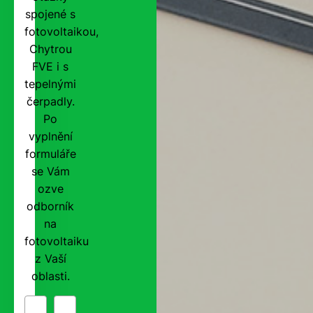
spojené s
fotovoltaikou,
Chytrou
FVE i s
tepelnými
čerpadly.
Po
vyplnění
formuláře
se Vám
ozve
odborník
na
fotovoltaiku
z Vaší
oblasti.