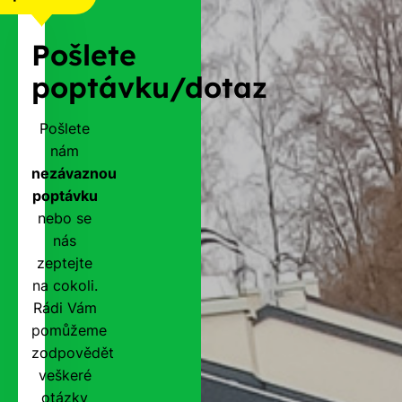
Pošlete
poptávku/dotaz
Pošlete
nám
nezávaznou
poptávku
nebo se
nás
zeptejte
na cokoli.
Rádi Vám
pomůžeme
zodpovědět
veškeré
otázky