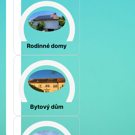
Šikmá
Rodinné domy
Rovná
Bytový dům
Jméno