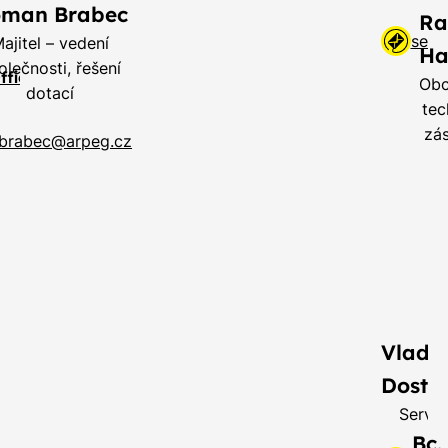
man Brabec
Ra
serv
ajitel – vedení
Ha
olečnosti, řešení
ffice
Ob
dotací
tec
zá
brabec@arpeg.cz
Vladim
Dostál
Servis
Bc.