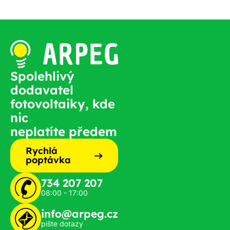
Spolehlivý
dodavatel
fotovoltaiky, kde
nic
neplatíte předem
Rychlá
poptávka
734 207 207
08:00 - 17:00
info@arpeg.cz
pište dotazy