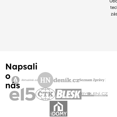
Ob
tec
zá
Napsali
o
nás