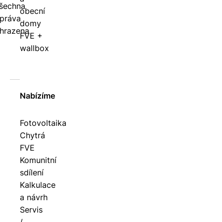
šechna
obecní
práva
domy
hrazena
FVE +
wallbox
Nabízíme
Fotovoltaika
Chytrá
FVE
Komunitní
sdílení
Kalkulace
a návrh
Servis