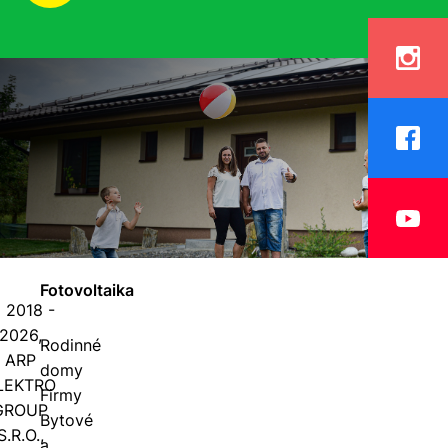
Fotovoltaika
 2018 -
2026,
Rodinné
ARP
domy
LEKTRO
Firmy
GROUP
Bytové
S.R.O.,
a