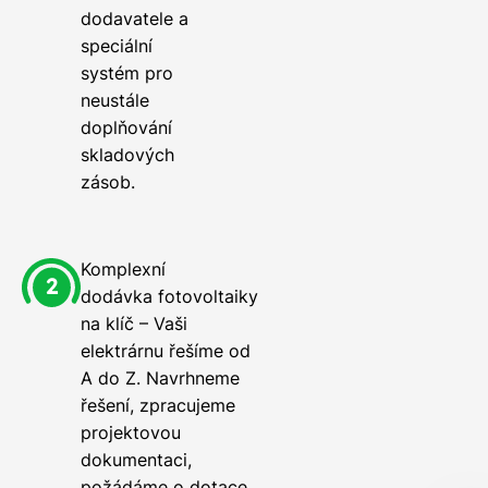
dodavatele a
speciální
systém pro
neustále
doplňování
skladových
zásob.
Komplexní
dodávka fotovoltaiky
na klíč – Vaši
elektrárnu řešíme od
A do Z. Navrhneme
řešení, zpracujeme
projektovou
dokumentaci,
požádáme o dotace,