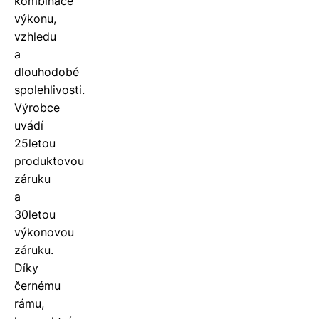
kombinace
výkonu,
vzhledu
a
dlouhodobé
spolehlivosti.
Výrobce
uvádí
25letou
produktovou
záruku
a
30letou
výkonovou
záruku.
Díky
černému
rámu,