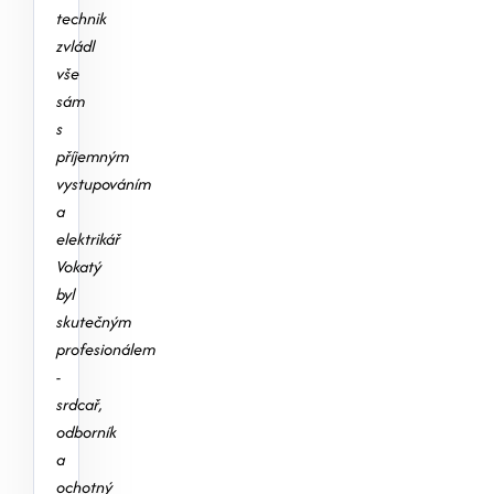
technik
zvládl
vše
sám
s
příjemným
vystupováním
a
elektrikář
Vokatý
byl
skutečným
profesionálem
-
srdcař,
odborník
a
ochotný