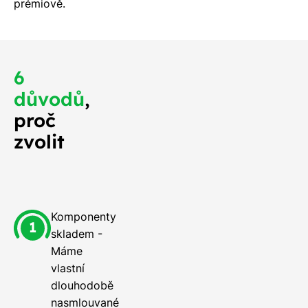
prémiově.
6
důvodů
,
proč
zvolit
Komponenty
skladem -
Máme
vlastní
dlouhodobě
nasmlouvané