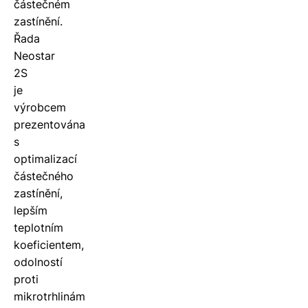
částečném
zastínění.
Řada
Neostar
2S
je
výrobcem
prezentována
s
optimalizací
částečného
zastínění,
lepším
teplotním
koeficientem,
odolností
proti
mikrotrhlinám