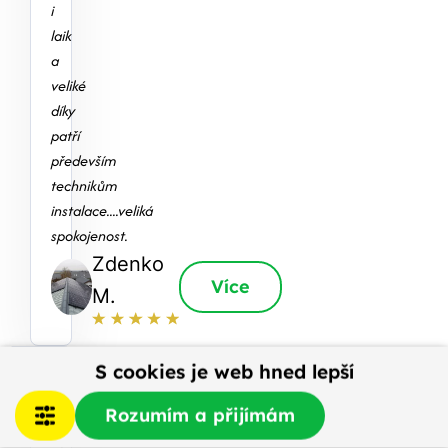
i
laik
a
veliké
díky
patří
především
technikům
instalace....veliká
spokojenost.
Zdenko
Více
M.
S cookies je web hned lepší
Není
Rozumím a přijímám
vždy