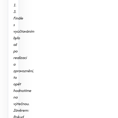
1.
3.
Finále
s
vyúčtováním
bylo
až
po
realizaci
a
zprovoznění,
to
opět
hodnotíme
na
výtečnou.
Závěrem:
Pokud