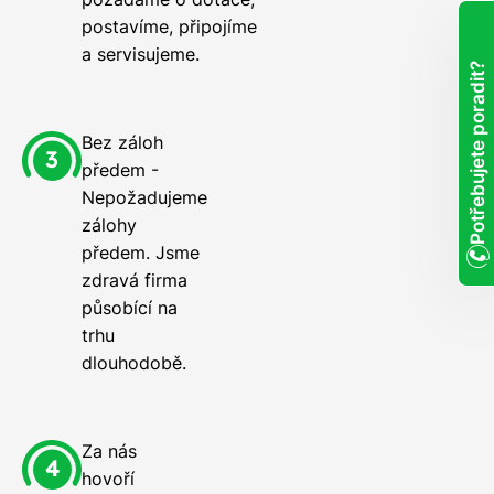
postavíme, připojíme
a servisujeme.
Potřebujete poradit?
Bez záloh
předem -
Nepožadujeme
zálohy
předem. Jsme
zdravá firma
působící na
trhu
dlouhodobě.
Za nás
hovoří