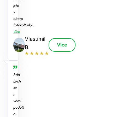
jste
v
oboru
fotovoltaiky...
Více
Vlastimil
Více
B.
Rád
bych
se
s
vámi
podělil
o