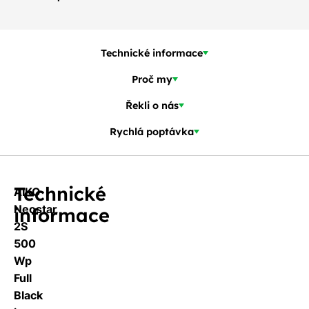
Technické informace
Proč my
Řekli o nás
Rychlá poptávka
Technické
AIKO
Neostar
informace
2S
500
Wp
Full
Black