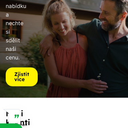
nabídku
a
nechte
si
sdělit
naši
cenu.
Zjistit
více
Naši
klienti
Shrnutí