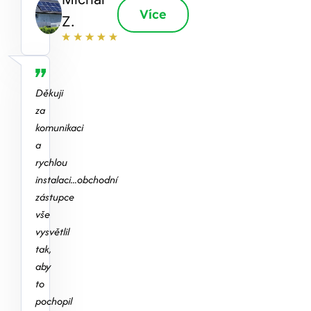
Více
Z.
Děkuji
za
komunikaci
a
rychlou
instalaci...obchodní
zástupce
vše
vysvětlil
tak,
aby
to
pochopil