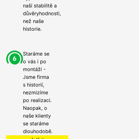
naší stabilitě a
důvěryhodnosti,
než naše
historie.
Staráme se
o vás i po
montáži -
Jsme firma
s historií,
nezmizíme
po realizaci.
Naopak, o
naše klienty
se staráme
dlouhodobě.