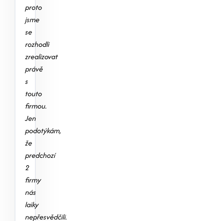
proto
jsme
se
rozhodli
zrealizovat
právě
s
touto
firmou.
Jen
podotýkám,
že
predchozí
2
firmy
nás
laiky
nepřesvědčili.