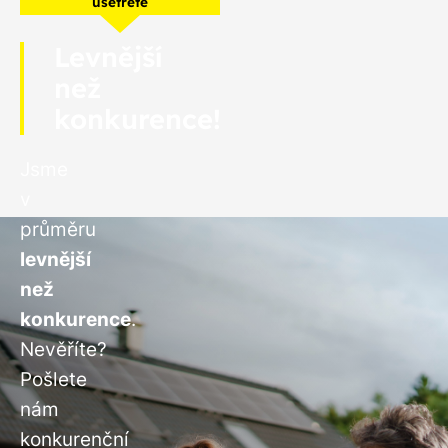
ušetřete
Levnější
než
konkurence!
Jsme
v
průměru
levnější
než
konkurence
.
Nevěříte?
Pošlete
nám
konkurenční