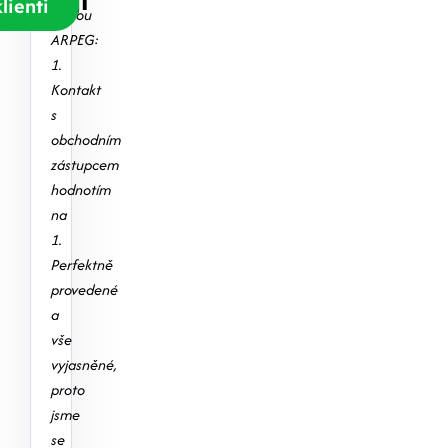
lienti
firmou
ARPEG:
1.
Kontakt
s
obchodním
zástupcem
hodnotím
na
1.
Perfektně
provedené
a
vše
vyjasněné,
proto
jsme
se