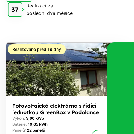
Realizací za
zdarma
37
poslední dva měsíce
pošleme,
na co
máte
nárok.
Stačí
Realizováno před 19 dny
nám dát
vědět -
a nic Vás
to
nestojí.
Fotovoltaická elektrárna s řídicí
jednotkou GreenBox v Podolance
Výkon:
9,90 kWp
Baterie:
10,65 kWh
Panelů:
22 panelů