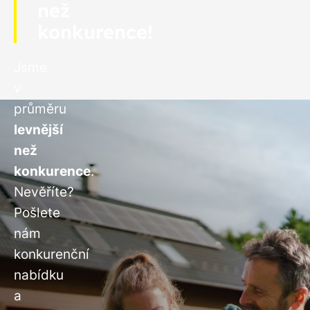
než
konkurence!
Jsme
v
průměru
levnější
než
konkurence
.
Nevěříte?
Pošlete
nám
konkurenční
nabídku
a