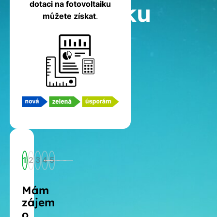
fotovoltaiku
dotaci na fotovoltaiku
můžete získat
.
1
2
3
4
5
Mám
zájem
o