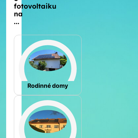
fotovoltaiku
na
...
Šikmá
Rodinné domy