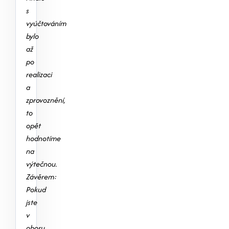
s
vyúčtováním
bylo
až
po
realizaci
a
zprovoznění,
to
opět
hodnotíme
na
výtečnou.
Závěrem:
Pokud
jste
v
oboru