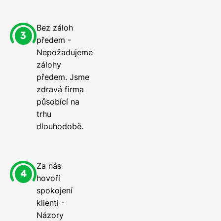
Bez záloh
předem -
Nepožadujeme
zálohy
předem. Jsme
zdravá firma
působící na
trhu
dlouhodobě.
Za nás
hovoří
spokojení
klienti -
Názory