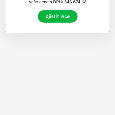
Vaše cena s DPH: 348 674 Kč
Zjistit více
Výkon
Fotovoltaických
Řešen
Název
jednoho
panelů
přetok
panelu
Elektrárna
Nabíjen
o výkonu
8 ks
450 Wp
bateri
3,6 kWp
Elektrárna
Nabíjen
o výkonu
12 ks
450 Wp
bateri
5,4 kWp