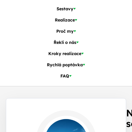
Sestavy
Realizace
Proč my
Řekli o nás
Kroky realizace
Rychlá poptávka
FAQ
Nejoblíbenější
N
sestavy
s