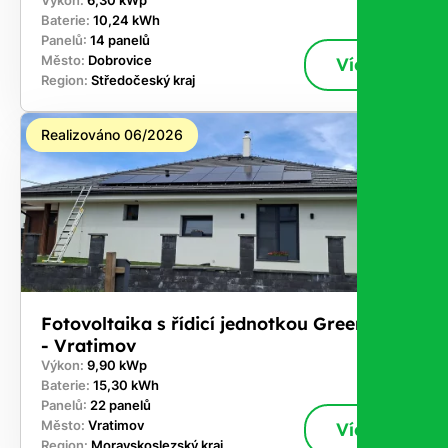
Výkon:
6,30 kWp
Baterie:
10,24 kWh
Panelů:
14 panelů
Město:
Dobrovice
Více
Region:
Středočeský kraj
Realizováno 06/2026
Fotovoltaika s řídicí jednotkou GreenBox
- Vratimov
Výkon:
9,90 kWp
Baterie:
15,30 kWh
Panelů:
22 panelů
Město:
Vratimov
Více
Region:
Moravskoslezský kraj