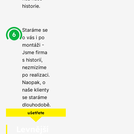
historie.
Staráme se
o vás i po
montáži -
Jsme firma
s historií,
nezmizíme
po realizaci.
Naopak, o
naše klienty
se staráme
dlouhodobě.
ušetřete
Levnější