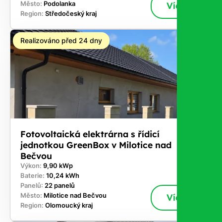
Město:
Podolanka
Více
Region:
Středočeský kraj
Realizováno před 24 dny
Fotovoltaická elektrárna s řídicí
jednotkou GreenBox v Milotice nad
Bečvou
Výkon:
9,90 kWp
Baterie:
10,24 kWh
Panelů:
22 panelů
Město:
Milotice nad Bečvou
Více
Region:
Olomoucký kraj