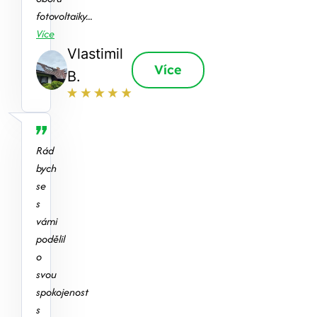
fotovoltaiky...
Více
Vlastimil
Více
B.
Rád
bych
se
s
vámi
podělil
o
svou
spokojenost
s