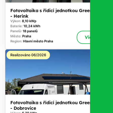
Fotovoltaika s řídicí jednotkou GreenBox
- Herink
Výkon:
8,10 kWp
Baterie:
10,24 kWh
Panelů:
18 panelů
Město:
Praha
Více
Region:
Hlavní město Praha
Realizováno 06/2026
Fotovoltaika s řídicí jednotkou GreenBox
- Dobrovice