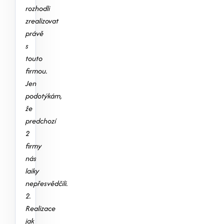
rozhodli
zrealizovat
právě
s
touto
firmou.
Jen
podotýkám,
že
predchozí
2
firmy
nás
laiky
nepřesvědčili.
2.
Realizace
jak