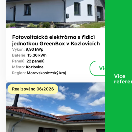
Fotovoltaická elektrárna s řídicí
jednotkou GreenBox v Kozlovicích
Výkon:
9,90 kWp
Baterie:
15,36 kWh
Panelů:
22 panelů
Město:
Kozlovice
Více
Region:
Moravskoslezský kraj
Více
refere
Realizováno 06/2026