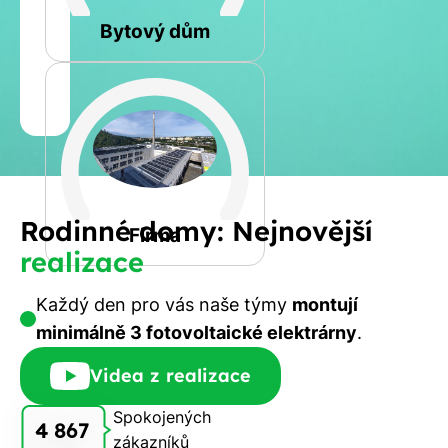
Rovná
Bytový dům
Jméno
a
Spočítat
příjmení
kalkulaci
Jiná
Rodinné domy: Nejnovější
Telefon
Firma
realizace
E-
Každý den pro vás naše týmy
montují
mail
minimálně 3 fotovoltaické elektrárny
.
Videa z realizace
Spokojených
Rádi
4 867
zákazníků
Vám