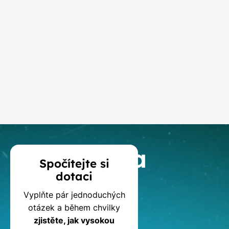
Elektrárna
nabíjen
o výkonu
16 ks
450 Wp
bateri
7,2 kWp
Elektrárna
nabíjen
o výkonu
22 ks
450 Wp
bateri
9,9 kWp
Kalkulačka
Spočítejte si
dotaci
dotací
Vyplňte pár jednoduchých
na
otázek a během chvilky
zjistěte, jak vysokou