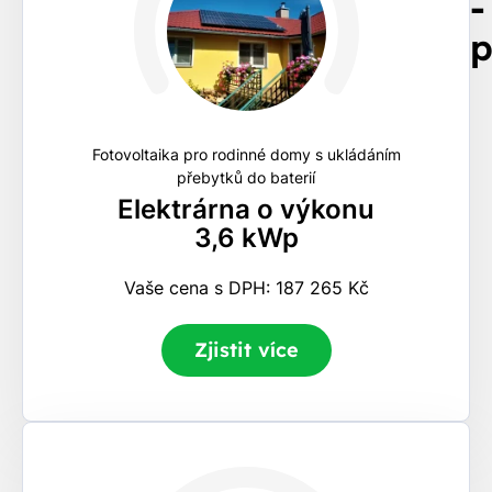
-
p
Fotovoltaika pro rodinné domy s ukládáním
přebytků do baterií
Elektrárna o výkonu
3,6 kWp
Vaše cena s DPH: 187 265 Kč
Zjistit více