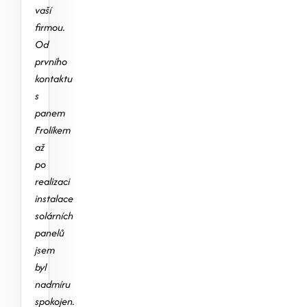
vaší
firmou.
Od
prvního
kontaktu
s
panem
Frolíkem
až
po
realizaci
instalace
solárních
panelů
jsem
byl
nadmíru
spokojen.