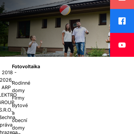
Fotovoltaika
 2018 -
2026,
Rodinné
ARP
domy
LEKTRO
Firmy
GROUP
Bytové
S.R.O.,
a
šechna
obecní
práva
domy
hrazena