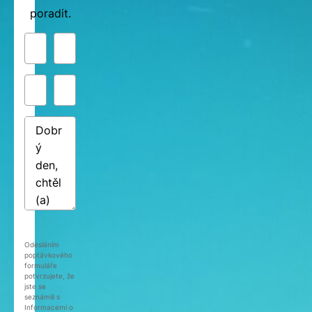
poradit.
Odesláním
poptávkového
formuláře
potvrzujete, že
jste se
seznámili s
Informacemi o