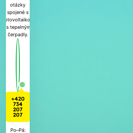
otázky
spojené s
fotovoltaikou
i s tepelnými
čerpadly.
+420
734
207
207
Po–Pá: