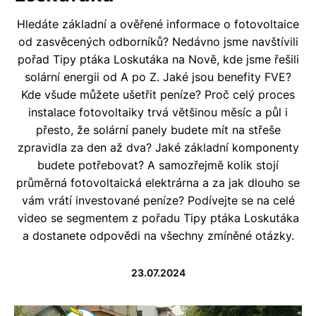
Hledáte základní a ověřené informace o fotovoltaice
od zasvěcených odborníků? Nedávno jsme navštívili
pořad Tipy ptáka Loskutáka na Nově, kde jsme řešili
solární energii od A po Z. Jaké jsou benefity FVE?
Kde všude můžete ušetřit peníze? Proč celý proces
instalace fotovoltaiky trvá většinou měsíc a půl i
přesto, že solární panely budete mít na střeše
zpravidla za den až dva? Jaké základní komponenty
budete potřebovat? A samozřejmě kolik stojí
průměrná fotovoltaická elektrárna a za jak dlouho se
vám vrátí investované peníze? Podívejte se na celé
video se segmentem z pořadu Tipy ptáka Loskutáka
a dostanete odpovědi na všechny zmíněné otázky.
23.07.2024