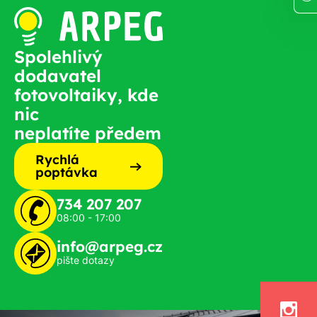
Spolehlivý
dodavatel
fotovoltaiky, kde
nic
neplatíte předem
Rychlá
poptávka
734 207 207
08:00 - 17:00
info@arpeg.cz
pište dotazy