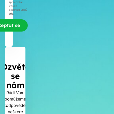
zpracování
Vašich
osobních údajů
zde
.
Ozvěte
se
nám
Rádi Vám
pomůžeme
zodpovědět
veškeré