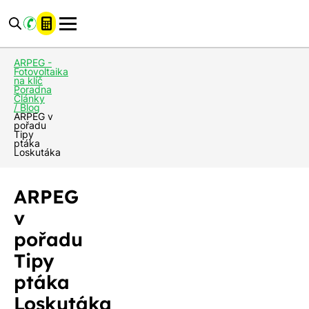
ARPEG -
Fotovoltaika
na klíč
Poradna
Články
/ Blog
ARPEG v
pořadu
Tipy
ptáka
Loskutáka
ARPEG
v
pořadu
Tipy
ptáka
Loskutáka