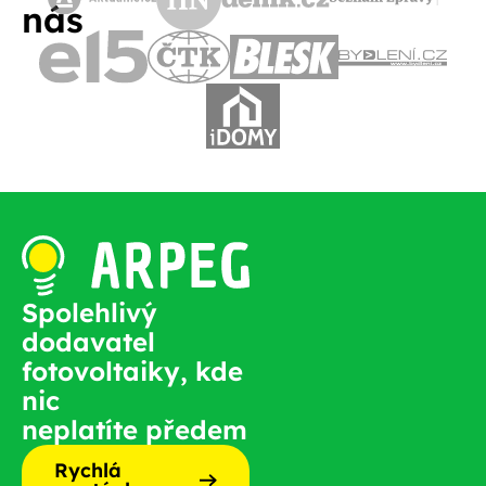
nás
Spolehlivý
dodavatel
fotovoltaiky, kde
nic
neplatíte předem
Rychlá