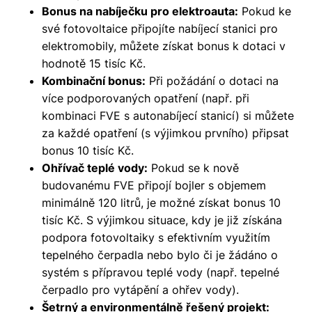
Bonus na nabíječku pro elektroauta:
Pokud ke
své fotovoltaice připojíte nabíjecí stanici pro
elektromobily, můžete získat bonus k dotaci v
hodnotě
15 tisíc Kč
.
Kombinační bonus:
Při požádání o dotaci na
více podporovaných opatření (např. při
kombinaci FVE s autonabíjecí stanicí) si můžete
za každé opatření (s výjimkou prvního) připsat
bonus
10 tisíc Kč
.
Ohřívač teplé vody:
Pokud se k nově
budovanému FVE připojí bojler s objemem
minimálně 120 litrů, je možné získat bonus
10
tisíc Kč
. S výjimkou situace, kdy je již získána
podpora fotovoltaiky s efektivním využitím
tepelného čerpadla nebo bylo či je žádáno o
systém s přípravou teplé vody (např. tepelné
čerpadlo pro vytápění a ohřev vody).
Šetrný a environmentálně řešený projekt: