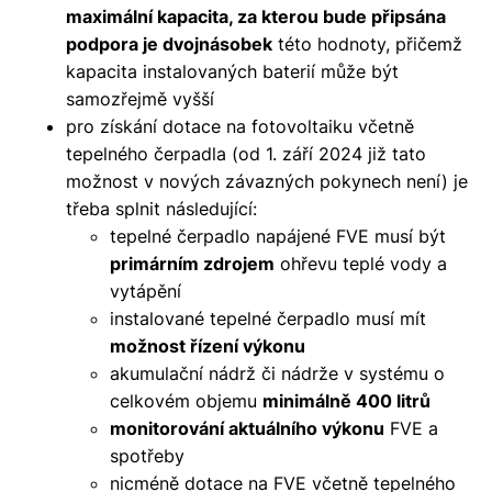
maximální kapacita, za kterou bude připsána
podpora je dvojnásobek
této hodnoty, přičemž
kapacita instalovaných baterií může být
samozřejmě vyšší
pro získání dotace na fotovoltaiku včetně
tepelného čerpadla (od 1. září 2024 již tato
možnost v nových závazných pokynech není) je
třeba splnit následující:
tepelné čerpadlo napájené FVE musí být
primárním zdrojem
ohřevu teplé vody a
vytápění
instalované tepelné čerpadlo musí mít
možnost řízení výkonu
akumulační nádrž či nádrže v systému o
celkovém objemu
minimálně 400 litrů
monitorování aktuálního výkonu
FVE a
spotřeby
nicméně dotace na FVE včetně tepelného