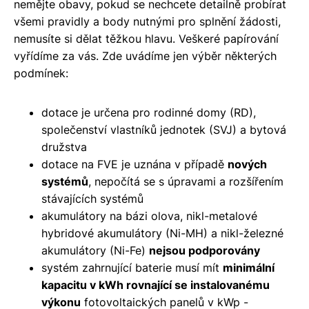
nemějte obavy, pokud se nechcete detailně probírat
všemi pravidly a body nutnými pro splnění žádosti,
nemusíte si dělat těžkou hlavu. Veškeré papírování
vyřídíme za vás. Zde uvádíme jen výběr některých
podmínek:
dotace je určena pro rodinné domy (RD),
společenství vlastníků jednotek (SVJ) a bytová
družstva
dotace na FVE je uznána v případě
nových
systémů
, nepočítá se s úpravami a rozšířením
stávajících systémů
akumulátory na bázi olova, nikl-metalové
hybridové akumulátory (Ni-MH) a nikl-železné
akumulátory (Ni-Fe)
nejsou podporovány
systém zahrnující baterie musí mít
minimální
kapacitu v kWh rovnající se instalovanému
výkonu
fotovoltaických panelů v kWp -