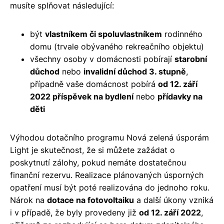
musíte splňovat následující:
být
vlastníkem či spoluvlastníkem
rodinného
domu (trvale obývaného rekreačního objektu)
všechny osoby v domácnosti pobírají
starobní
důchod
nebo
invalidní důchod 3. stupně
,
případně vaše domácnost pobírá
od 12. září
2022 příspěvek na bydlení
nebo
přídavky na
děti
Výhodou dotačního programu Nová zelená úsporám
Light je skutečnost, že si můžete zažádat o
poskytnutí zálohy, pokud nemáte dostatečnou
finanční rezervu. Realizace plánovaných úsporných
opatření musí být poté realizována do jednoho roku.
Nárok na
dotace na fotovoltaiku
a další úkony vzniká
i v případě, že byly provedeny již
od 12. září 2022
,