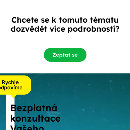
Chcete se k tomuto tématu
dozvědět více podrobností?
Zeptat se
Rychle
odpovíme
Bezplatná
konzultace
Vašeho