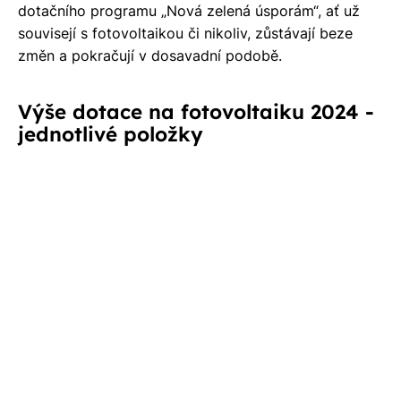
dotačního programu „Nová zelená úsporám“, ať už
souvisejí s fotovoltaikou či nikoliv, zůstávají beze
změn a pokračují v dosavadní podobě.
I
Výše dotace na fotovoltaiku 2024 -
č
jednotlivé položky
Z
Z
p
s
e
v
t
č