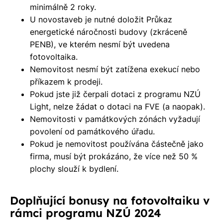
minimálně 2 roky.
U novostaveb je nutné doložit
Průkaz
energetické náročnosti budovy
(zkráceně
PENB), ve kterém nesmí být uvedena
fotovoltaika.
Nemovitost nesmí být zatížena exekucí nebo
příkazem k prodeji.
Pokud jste již čerpali dotaci z programu NZÚ
Light, nelze žádat o dotaci na FVE (a naopak).
Nemovitosti v památkových zónách vyžadují
povolení od památkového úřadu.
Pokud je nemovitost používána částečně jako
firma, musí být prokázáno, že více než 50 %
plochy slouží k bydlení.
Doplňující bonusy na fotovoltaiku v
rámci programu NZÚ 2024