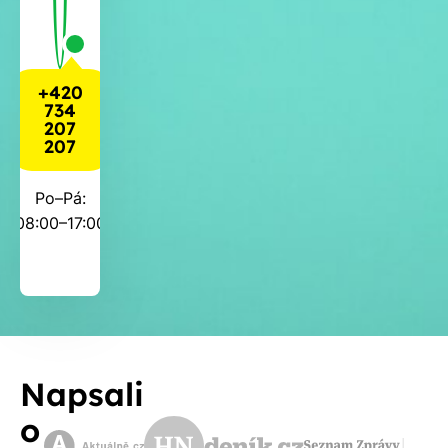
+420
734
207
207
Po–Pá:
08:00–17:00
Napsali
o