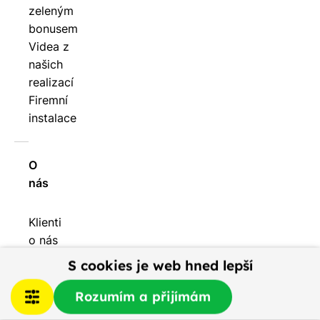
zeleným
bonusem
Videa z
našich
realizací
Firemní
instalace
O
nás
Klienti
o nás
říkají
S cookies je web hned lepší
Doporučte
nového
Rozumím a přijímám
zákazníka