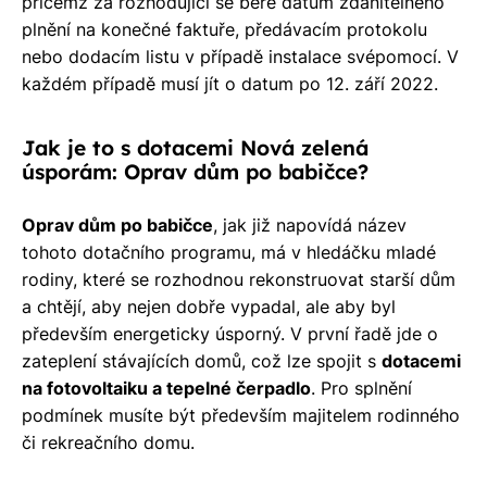
přičemž za rozhodující se bere datum zdanitelného
plnění na konečné faktuře, předávacím protokolu
nebo dodacím listu v případě instalace svépomocí. V
každém případě musí jít o datum po 12. září 2022.
Jak je to s dotacemi Nová zelená
úsporám: Oprav dům po babičce?
Oprav dům po babičce
, jak již napovídá název
tohoto dotačního programu, má v hledáčku mladé
rodiny, které se rozhodnou rekonstruovat starší dům
a chtějí, aby nejen dobře vypadal, ale aby byl
především energeticky úsporný. V první řadě jde o
zateplení stávajících domů, což lze spojit s
dotacemi
na fotovoltaiku a tepelné čerpadlo
. Pro splnění
podmínek musíte být především majitelem rodinného
či rekreačního domu.