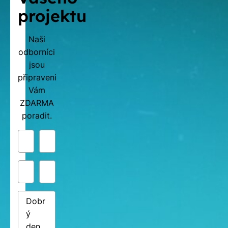
projektu
Naši
odborníci
jsou
připraveni
Vám
ZDARMA
poradit.