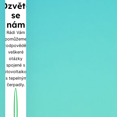
Ozvěte
se
nám
Rádi Vám
pomůžeme
zodpovědět
veškeré
otázky
spojené s
fotovoltaikou
i s tepelnými
čerpadly.