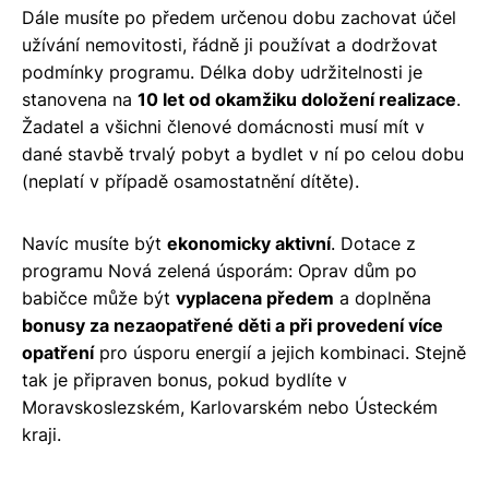
Dále musíte po předem určenou dobu zachovat účel
užívání nemovitosti, řádně ji používat a dodržovat
podmínky programu. Délka doby udržitelnosti je
stanovena na
10 let od okamžiku doložení realizace
.
Žadatel a všichni členové domácnosti musí mít v
dané stavbě trvalý pobyt a bydlet v ní po celou dobu
(neplatí v případě osamostatnění dítěte).
Navíc musíte být
ekonomicky aktivní
. Dotace z
programu Nová zelená úsporám: Oprav dům po
babičce může být
vyplacena předem
a doplněna
bonusy za nezaopatřené děti a při provedení více
opatření
pro úsporu energií a jejich kombinaci. Stejně
tak je připraven bonus, pokud bydlíte v
Moravskoslezském, Karlovarském nebo Ústeckém
kraji.