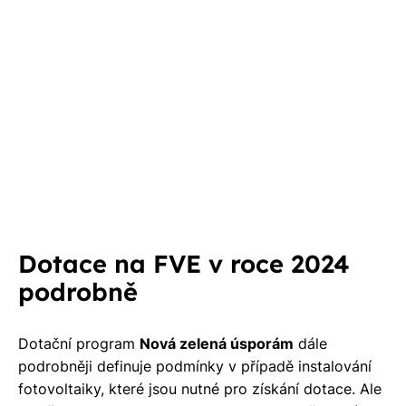
Z
i
Z
a
s
a
n
Dotace na FVE v roce 2024
podrobně
Dotační program
Nová zelená úsporám
dále
podrobněji definuje podmínky v případě instalování
fotovoltaiky, které jsou nutné pro získání dotace. Ale