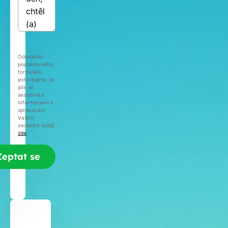
Odesláním
poptávkového
formuláře
potvrzujete, že
jste se
seznámili s
Informacemi o
zpracování
Vašich
osobních údajů
zde
.