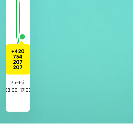
+420
734
207
207
Po–Pá:
08:00–17:00