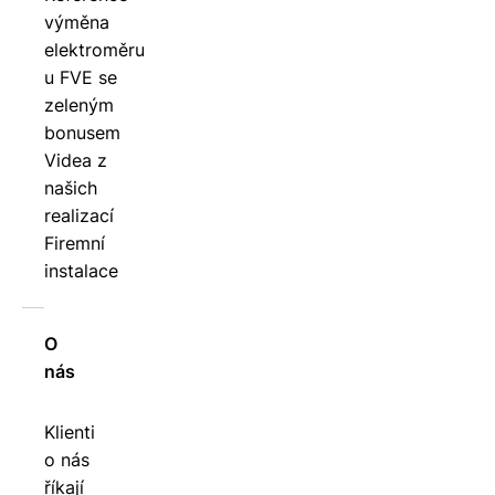
výměna
elektroměru
u FVE se
zeleným
bonusem
Videa z
našich
realizací
Firemní
instalace
O
nás
Klienti
o nás
říkají