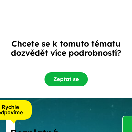
Chcete se k tomuto tématu
dozvědět více podrobností?
Zeptat se
Rychle
odpovíme