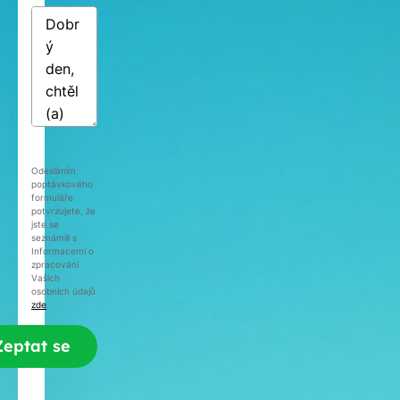
Odesláním
poptávkového
formuláře
potvrzujete, že
jste se
seznámili s
Informacemi o
zpracování
Vašich
osobních údajů
zde
.