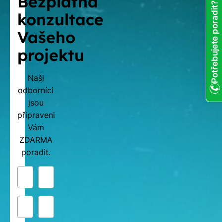
Bezplatná
Potřebujete poradit?
konzultace
Vašeho
projektu
Naši
odborníci
jsou
připraveni
Vám
ZDARMA
poradit.