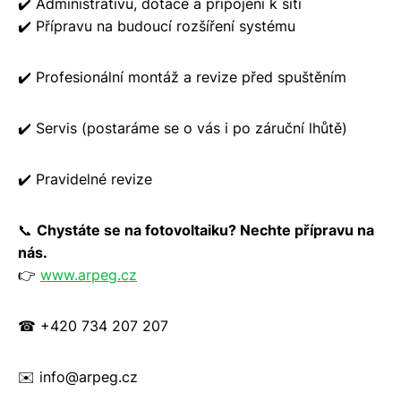
✔️ Administrativu, dotace a připojení k síti
✔️ Přípravu na budoucí rozšíření systému
✔️ Profesionální montáž a revize před spuštěním
✔️ Servis (postaráme se o vás i po záruční lhůtě)
✔️ Pravidelné revize
📞
Chystáte se na fotovoltaiku? Nechte přípravu na
nás.
👉
www.arpeg.cz
☎ +420 734 207 207
✉️ info@arpeg.cz