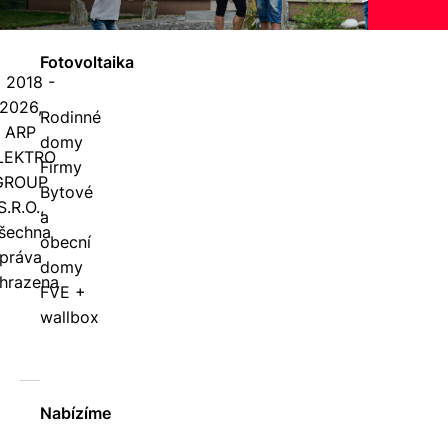
Fotovoltaika
 2018 -
2026,
Rodinné
ARP
domy
LEKTRO
Firmy
GROUP
Bytové
S.R.O.,
a
šechna
obecní
práva
domy
hrazena
FVE +
wallbox
Nabízíme