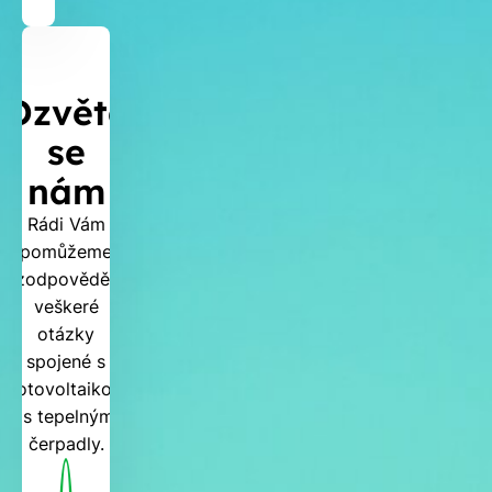
Ozvěte
se
nám
Rádi Vám
pomůžeme
zodpovědět
veškeré
otázky
spojené s
fotovoltaikou
i s tepelnými
čerpadly.