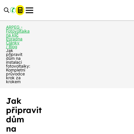
ARPEG -
Fotovoltaika
na klíč
Poradna
Články
/ Blog
Jak
připravit
dům na
instalaci
fotovoltaiky:
Kompletní
průvodce
krok za
krokem
Jak
připravit
dům
na