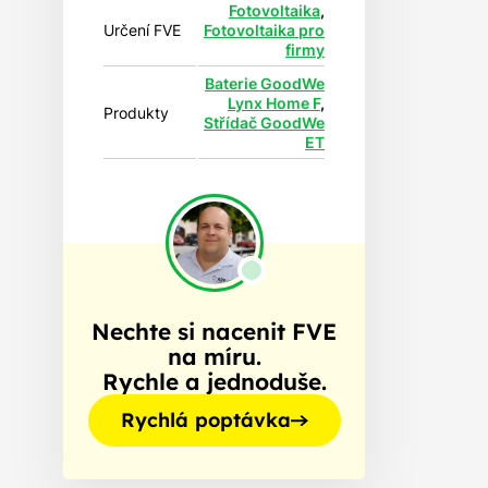
Fotovoltaika
,
Určení FVE
Fotovoltaika pro
firmy
Baterie GoodWe
Lynx Home F
,
Produkty
Střídač GoodWe
ET
Nechte si nacenit FVE
na míru.
Rychle a jednoduše.
Rychlá poptávka