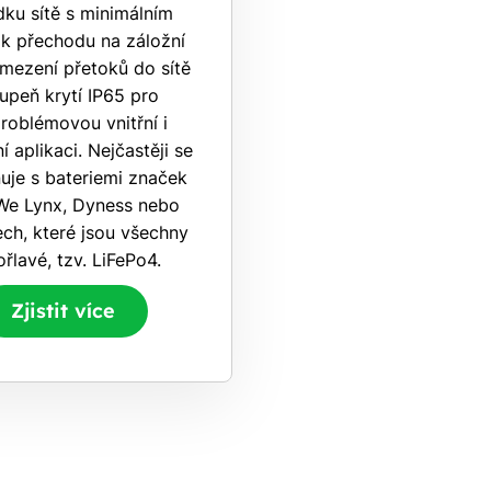
ku sítě s minimálním
k přechodu na záložní
omezení přetoků do sítě
tupeň krytí IP65 pro
roblémovou vnitřní i
 aplikaci. Nejčastěji se
uje s bateriemi značek
e Lynx, Dyness nebo
ch, které jsou všechny
řlavé, tzv. LiFePo4.
Zjistit více