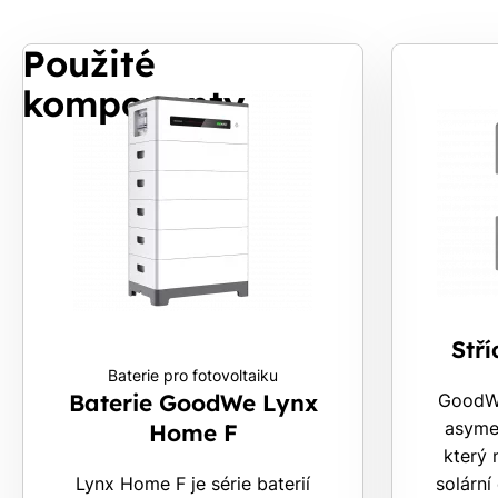
Použité
komponenty
S
Stř
Baterie pro fotovoltaiku
Baterie GoodWe Lynx
GoodWe
asymet
Home F
který 
Lynx Home F je série baterií
solární