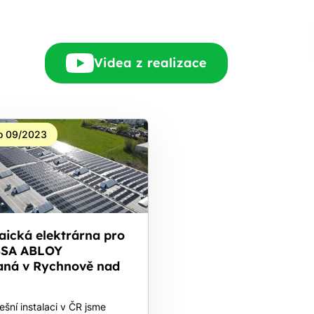
Videa z realizace
o 09/2023
aická elektrárna pro
SSA ABLOY
vaná v Rychnově nad
u
řešní instalaci v ČR jsme