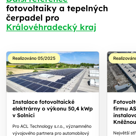
fotovoltaiky a tepelných
čerpadel pro
Královéhradecký kraj
Realizováno 05/2025
Realizován
Instalace fotovoltaické
Fotovolt
elektrárny o výkonu 50,4 kWp
firmu A
v Solnici
instalo
Kněžno
Pro ACL Technology s.r.o., významného
Největší st
vývojového partnera pro automobilový