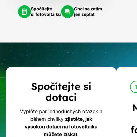
Spočítejte
Chci se zatím
si fotovoltaiku
jen zeptat
Kalkulačka
Spočítejte si
dotací
dotaci
na
Vyplňte pár jednoduchých otázek a
během chvilky
zjistěte, jak
fotovoltaiku
vysokou dotaci na fotovoltaiku
f
můžete získat
.