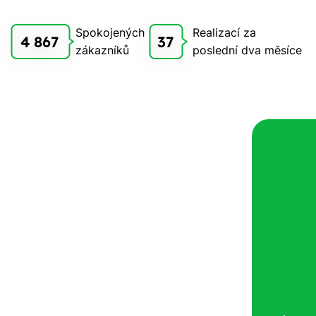
Spokojených
Realizací za
4 867
37
zákazníků
poslední dva měsíce