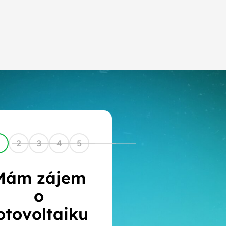
1
2
3
4
5
Mám zájem
o
otovoltaiku