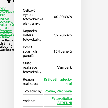
PEG -
Celkový
tovoltaika
výkon
klíč
69,30 kWp
rence
fotovoltaické
izovaných
elektrárny:
voltaických
tráren
Kapacita
ference
tovoltaiky
baterií
32,76 kWh
o firmy
fotovoltaiky:
ovoltaická
ktrárna
talovaná
Počet
Vamberku
solárních
154 panelů
panelů:
Místo
realizace
Vamberk
fotovoltaiky:
Region
Královéhradecký
realizace:
kraj
Typ střechy:
Rovná
,
Plechová
Fotovoltaika
Varianta
STŘEDNÍ