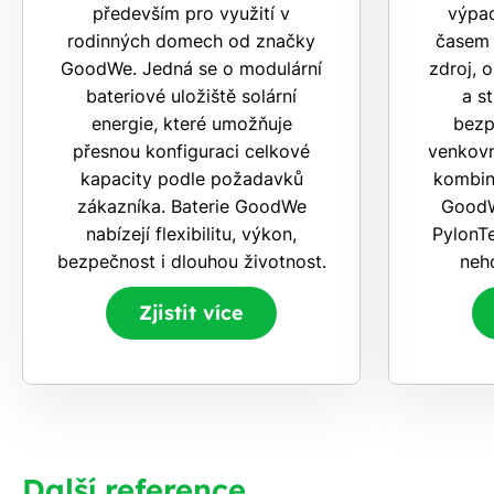
především pro využití v
výpad
rodinných domech od značky
časem 
GoodWe. Jedná se o modulární
zdroj, 
bateriové uložiště solární
a s
energie, které umožňuje
bezp
přesnou konfiguraci celkové
venkovní
kapacity podle požadavků
kombin
zákazníka. Baterie GoodWe
GoodW
nabízejí flexibilitu, výkon,
PylonTe
bezpečnost i dlouhou životnost.
neho
Zjistit více
Další reference