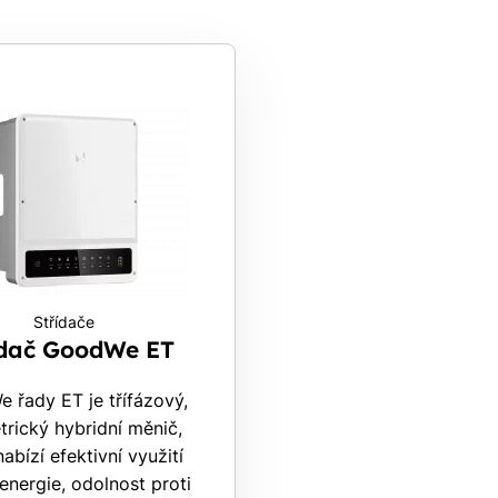
Rádi Vám zdarma
pošleme, na co máte
nárok.
tačí nám dát vědět - a
nic Vás to nestojí.
Střídače
ídač GoodWe ET
 řady ET je třífázový,
rický hybridní měnič,
nabízí efektivní využití
 energie, odolnost proti