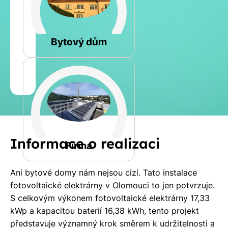
Rovná
Bytový dům
Jméno
a
Spočítat
příjmení
kalkulaci
Jiná
Informace o realizaci
Telefon
Firma
Ani bytové domy nám nejsou cizí. Tato instalace
E-
fotovoltaické elektrárny v Olomouci to jen potvrzuje.
mail
S celkovým výkonem fotovoltaické elektrárny 17,33
kWp a kapacitou baterií 16,38 kWh, tento projekt
představuje významný krok směrem k udržitelnosti a