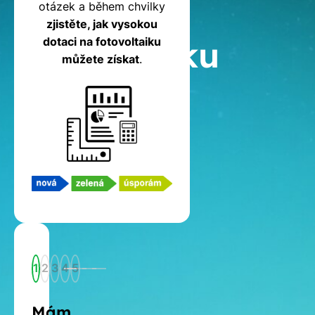
na
otázek a během chvilky
zjistěte, jak vysokou
fotovoltaiku
dotaci na fotovoltaiku
můžete získat
.
1
2
3
4
5
Mám