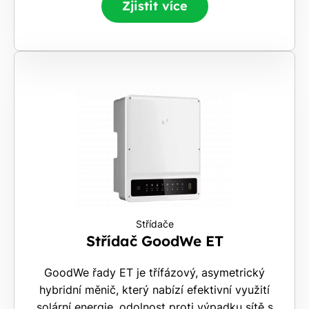
Zjistit více
Střídače
Střídač GoodWe ET
GoodWe řady ET je třífázový, asymetrický
hybridní měnič, který nabízí efektivní využití
solární energie, odolnost proti výpadku sítě s