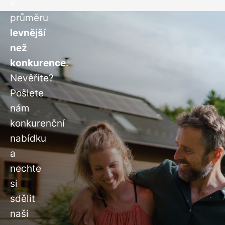
v
průměru
levnější
než
konkurence
.
Nevěříte?
Pošlete
nám
konkurenční
nabídku
a
nechte
si
sdělit
naši