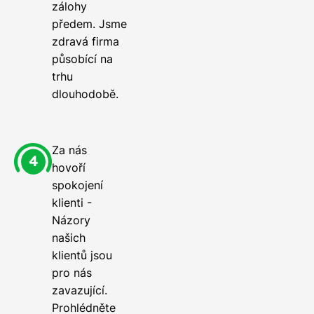
zálohy
předem. Jsme
zdravá firma
působící na
trhu
dlouhodobě.
Za nás
hovoří
spokojení
klienti -
Názory
našich
klientů jsou
pro nás
zavazující.
Prohlédněte