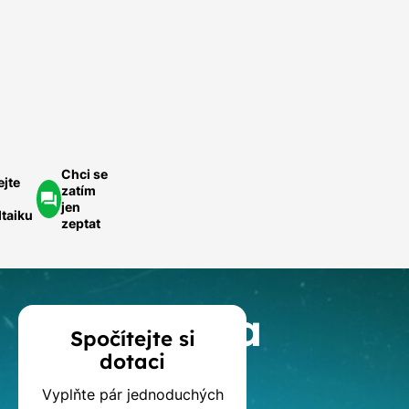
míru.
Rychle a
ednoduše.
ychlá
optávka
Chci se
ejte
zatím
jen
ltaiku
zeptat
Kalkulačka
Spočítejte si
dotaci
dotací
Vyplňte pár jednoduchých