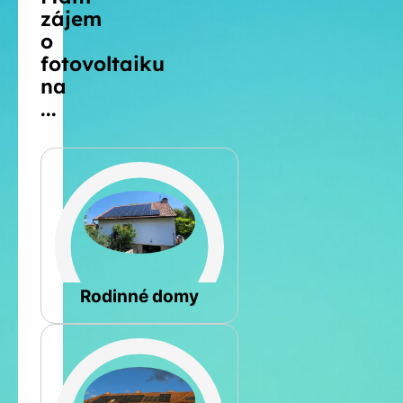
zájem
o
fotovoltaiku
na
...
Šikmá
Rodinné domy