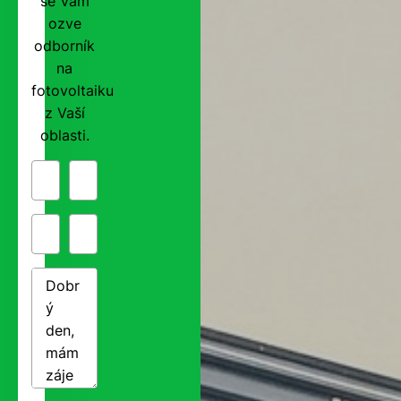
se Vám
ozve
odborník
na
fotovoltaiku
z Vaší
oblasti.