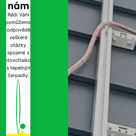
nám
Rádi Vám
pomůžeme
zodpovědět
veškeré
otázky
spojené s
fotovoltaikou
i s tepelnými
čerpadly.