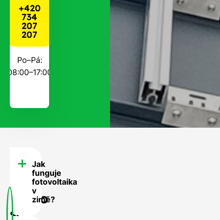
+420
734
207
207
Po–Pá:
08:00–17:00
Jak
FAQ
funguje
-
fotovoltaika
v
Často
zimě?
se