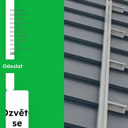
Odesláním
poptávkového
formuláře
potvrzujete, že
jste se
seznámili s
Informacemi o
zpracování
Vašich
osobních údajů
zde
.
Ozvěte
se