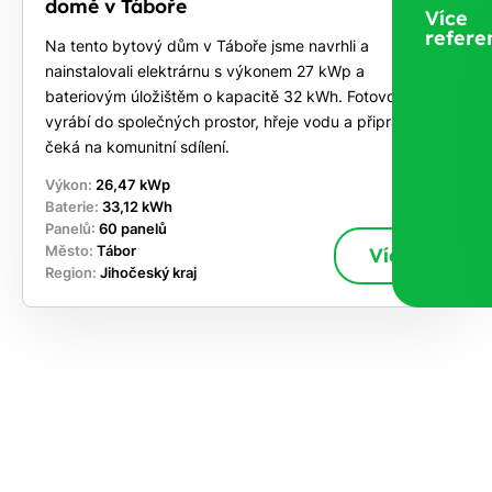
domě v Táboře
Více
refere
Na tento bytový dům v Táboře jsme navrhli a
nainstalovali elektrárnu s výkonem 27 kWp a
bateriovým úložištěm o kapacitě 32 kWh. Fotovoltaika
vyrábí do společných prostor, hřeje vodu a připravená
čeká na komunitní sdílení.
Výkon:
26,47 kWp
Baterie:
33,12 kWh
Panelů:
60 panelů
Město:
Tábor
Více
Region:
Jihočeský kraj
ekejte
,
hte si
rhnout
ešení