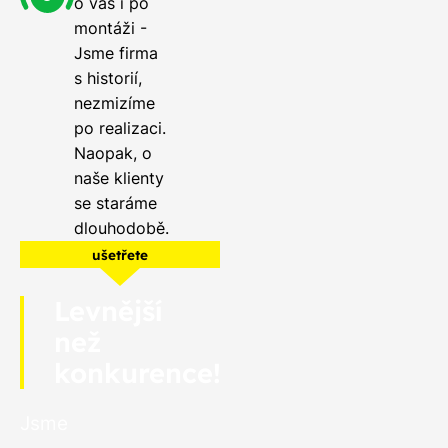
o vás i po
montáži -
Jsme firma
s historií,
nezmizíme
po realizaci.
Naopak, o
naše klienty
se staráme
dlouhodobě.
ušetřete
Levnější
než
konkurence!
Jsme