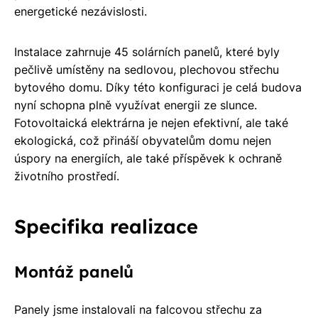
energetické nezávislosti.
Rádi
Vám
Instalace zahrnuje 45 solárních panelů, které byly
zdarma
pečlivě umístěny na sedlovou, plechovou střechu
pošleme,
bytového domu. Díky této konfiguraci je celá budova
na co
nyní schopna plně využívat energii ze slunce.
máte
Fotovoltaická elektrárna je nejen efektivní, ale také
nárok.
ekologická, což přináší obyvatelům domu nejen
Stačí
úspory na energiích, ale také příspěvek k ochraně
nám dát
životního prostředí.
vědět -
a nic Vás
to
Specifika realizace
nestojí.
Montáž panelů
Panely jsme instalovali na falcovou střechu za