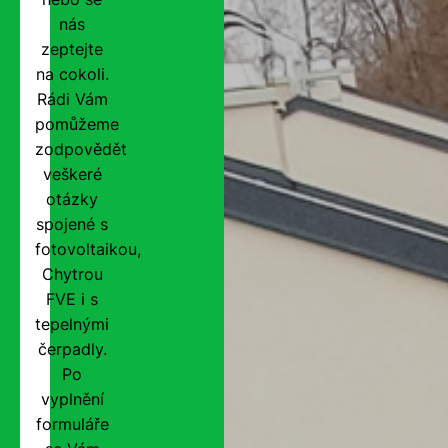
nás
zeptejte
na cokoli.
Rádi Vám
pomůžeme
zodpovědět
veškeré
otázky
spojené s
fotovoltaikou,
Chytrou
FVE i s
tepelnými
čerpadly.
Po
vyplnění
formuláře