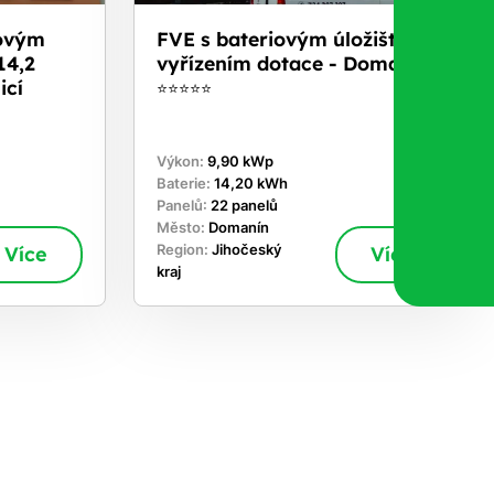
iovým
FVE s bateriovým úložištěm a
14,2
vyřízením dotace - Domanín
icí
⭐⭐⭐⭐⭐
Výkon:
9,90 kWp
Baterie:
14,20 kWh
Panelů:
22 panelů
Město:
Domanín
Více
Region:
Jihočeský
Více
kraj