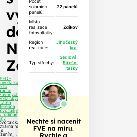
Počet
solárních
22 panelů
vyřízením
panelů:
Místo
dotace
realizace
Zdíkov
fotovoltaiky:
NZÚ-
Region
Jihočeský
realizace:
kraj
Sedlová
,
Zdíkov
Typ střechy:
Střešní
tašky
PEG -
tovoltaika
klíč
rence
izovaných
voltaických
tráren
ference
tovoltaiky
o rodinné
my
Nechte si nacenit
ovoltaická
ktrárna na
FVE na míru.
 s
Rychle a
ízením