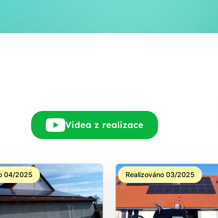
E-mail
Rádi Vám zdarma
pošleme, na co máte
nárok.
tačí nám dát vědět - a
nic Vás to nestojí.
Videa z realizace
o 04/2025
Realizováno 03/2025