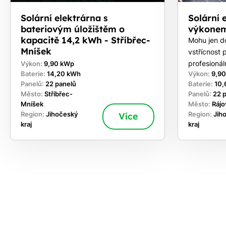
Solární elektrárna s
Solární 
bateriovým úložištěm o
výkonem
kapacitě 14,2 kWh - Stříbřec-
Mohu jen d
Mníšek
vstřícnost p
profesioná
Výkon:
9,90 kWp
Baterie:
14,20 kWh
Výkon:
9,9
Panelů:
22 panelů
Baterie:
10,
Město:
Stříbřec-
Panelů:
22 
Mníšek
Město:
Rájo
Region:
Jihočeský
Více
Region:
Jih
kraj
kraj
ekejte
,
hte si