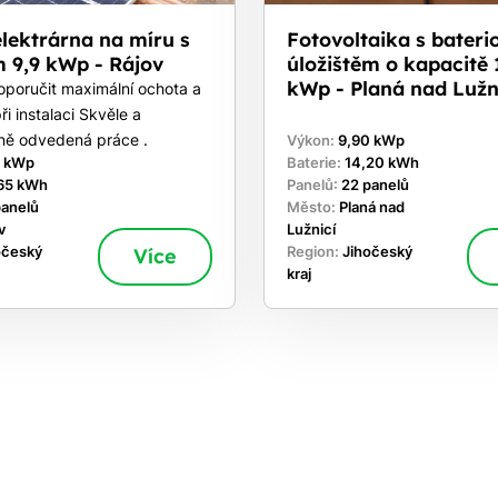
elektrárna na míru s
Fotovoltaika s bater
 9,9 kWp - Rájov
úložištěm o kapacitě 
kWp - Planá nad Lužn
oporučit maximální ochota a
ři instalaci Skvěle a
lně odvedená práce .
Výkon:
9,90 kWp
0 kWp
Baterie:
14,20 kWh
65 kWh
Panelů:
22 panelů
panelů
Město:
Planá nad
v
Lužnicí
očeský
Více
Region:
Jihočeský
kraj