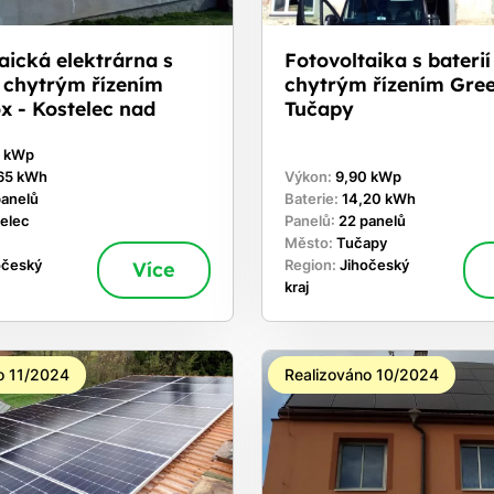
aická elektrárna s
Fotovoltaika s baterií
a chytrým řízením
chytrým řízením Gre
x - Kostelec nad
Tučapy
0 kWp
65 kWh
Výkon:
9,90 kWp
panelů
Baterie:
14,20 kWh
elec
Panelů:
22 panelů
Město:
Tučapy
očeský
Více
Region:
Jihočeský
kraj
o 11/2024
Realizováno 10/2024