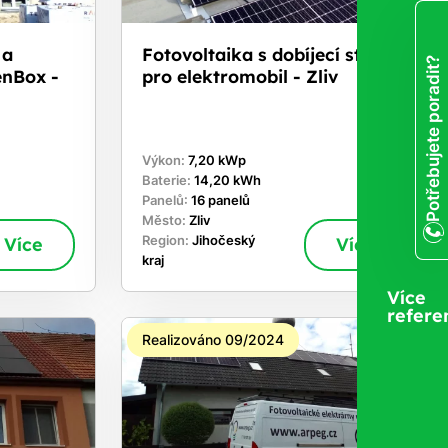
 a
Fotovoltaika s dobíjecí stanici
Potřebujete poradit?
enBox -
pro elektromobil - Zliv
Výkon:
7,20 kWp
Baterie:
14,20 kWh
Panelů:
16 panelů
Město:
Zliv
Více
Region:
Jihočeský
Více
kraj
Více
refere
Realizováno 09/2024