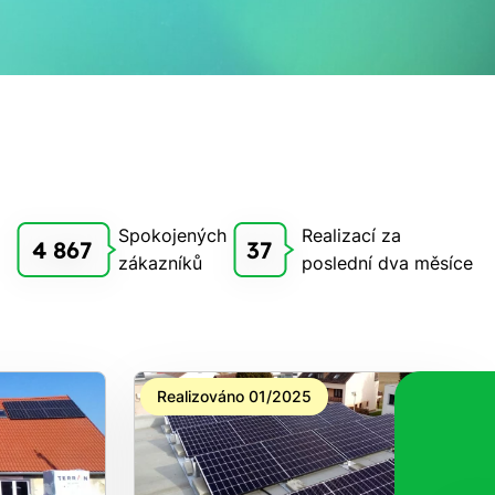
Spokojených
Realizací za
4 867
37
zákazníků
poslední dva měsíce
Realizováno 01/2025