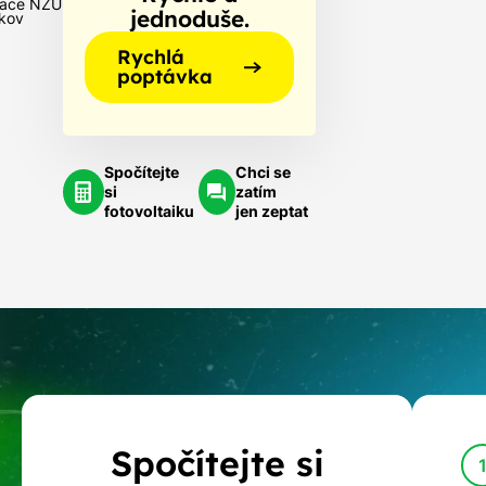
ace NZÚ-
jednoduše.
kov
Rychlá
poptávka
Spočítejte
Chci se
si
zatím
fotovoltaiku
jen zeptat
Kalkulačka
Spočítejte si
dotací