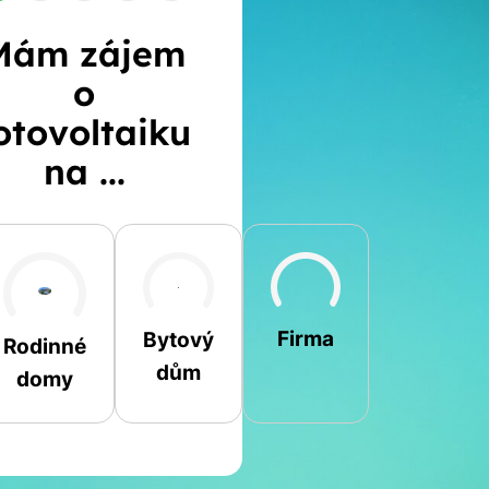
Mám zájem
o
otovoltaiku
na ...
Šikmá
Rovná
Jiná
Firma
Bytový
Rodinné
dům
domy
Jméno a příjmení
Spočítat
Telefon
kalkulaci