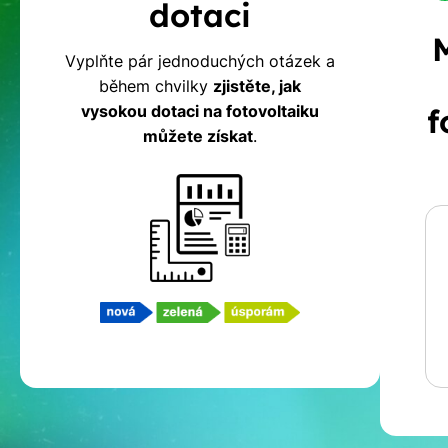
dotaci
na
Vyplňte pár jednoduchých otázek a
během chvilky
zjistěte, jak
fotovoltaiku
vysokou dotaci na fotovoltaiku
f
můžete získat
.