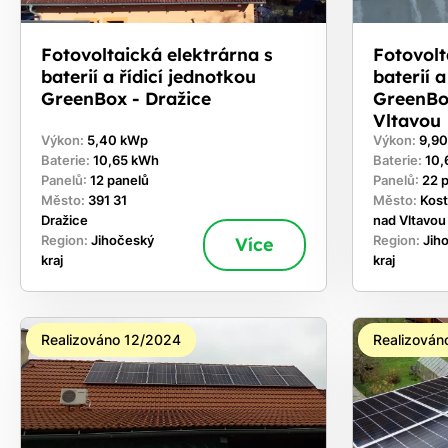
Fotovoltaická elektrárna s
Fotovolt
baterií a řídicí jednotkou
baterií 
GreenBox - Dražice
GreenBo
Vltavou
Výkon:
5,40 kWp
Výkon:
9,9
Baterie:
10,65 kWh
Baterie:
10,
Panelů:
12 panelů
Panelů:
22 
Město:
391 31
Město:
Kost
Dražice
nad Vltavou
Region:
Jihočeský
Více
Region:
Jih
kraj
kraj
Realizováno 12/2024
Realizován