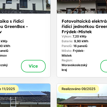
ika s řídicí
Fotovoltaická elektrá
ou GreenBox -
řídicí jednotkou Gree
v
Frýdek-Místek
Výkon:
7,20 kWp
0 kWp
Baterie:
9,90 kWh
30 kWh
Panelů:
16 panelů
panelů
Město:
Frýdek-
timov
Místek
Region:
ezský
Více
Moravskoslezský
kraj
o 11/2025
Realizováno 09/2025