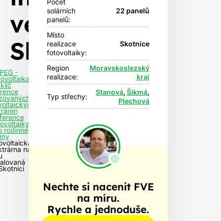
Počet
solárních
22 panelů
ve
panelů:
Místo
Skotnici
realizace
Skotnice
fotovoltaiky:
Region
Moravskoslezský
PEG -
realizace:
kraj
tovoltaika
klíč
rence
Stanová
,
Šikmá
,
Typ střechy:
izovaných
Plechová
voltaických
tráren
ference
tovoltaiky
o rodinné
my
ovoltaická
ktrárna na
u
talovaná
Skotnici
Nechte si nacenit FVE
na míru.
Rychle a jednoduše.