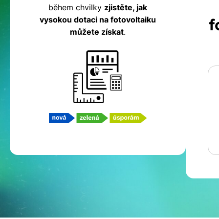
během chvilky
zjistěte, jak
fotovoltaiku
vysokou dotaci na fotovoltaiku
f
můžete získat
.