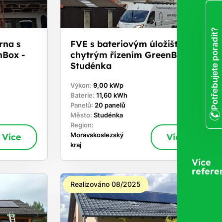
Potřebujete poradit?
rna s
FVE s bateriovým úložištěm a
nBox -
chytrým řízením GreenBox -
Studénka
Výkon:
9,00 kWp
Baterie:
11,60 kWh
Panelů:
20 panelů
Město:
Studénka
Region:
Více
Moravskoslezský
Více
kraj
Více
refere
Realizováno 08/2025