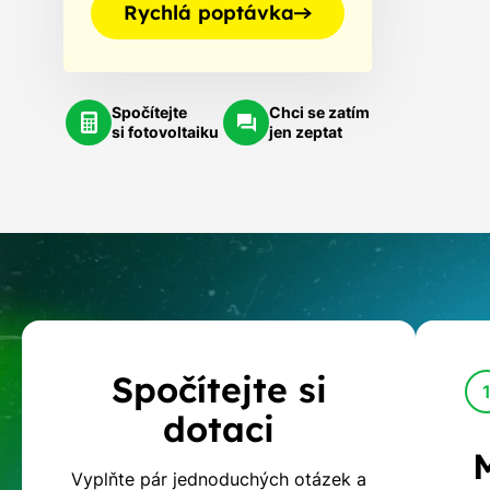
Rychlá poptávka
Spočítejte
Chci se zatím
si fotovoltaiku
jen zeptat
Kalkulačka
Spočítejte si
dotací
dotaci
na
Vyplňte pár jednoduchých otázek a