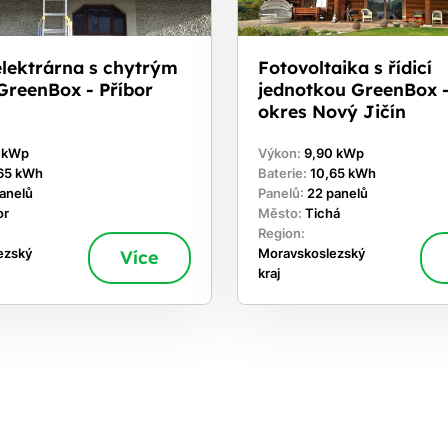
elektrárna s chytrým
Fotovoltaika s řídicí
GreenBox - Příbor
jednotkou GreenBox -
okres Nový Jičín
0 kWp
Výkon:
9,90 kWp
65 kWh
Baterie:
10,65 kWh
panelů
Panelů:
22 panelů
or
Město:
Tichá
Region:
ezský
Více
Moravskoslezský
kraj