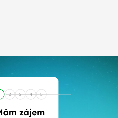
1
2
3
4
5
Mám zájem