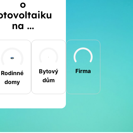
o
otovoltaiku
na ...
Šikmá
Rovná
Jiná
Firma
Bytový
Rodinné
dům
domy
Jméno a příjmení
Spočítat
Telefon
kalkulaci
E-mail