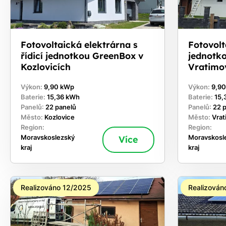
Fotovoltaická elektrárna s
Fotovolta
řídicí jednotkou GreenBox v
jednotk
Kozlovicích
Vratimo
Výkon:
9,90 kWp
Výkon:
9,9
Baterie:
15,36 kWh
Baterie:
15,
Panelů:
22 panelů
Panelů:
22 
Město:
Kozlovice
Město:
Vra
Region:
Region:
Moravskoslezský
Více
Moravskosl
kraj
kraj
Realizováno 12/2025
Realizován