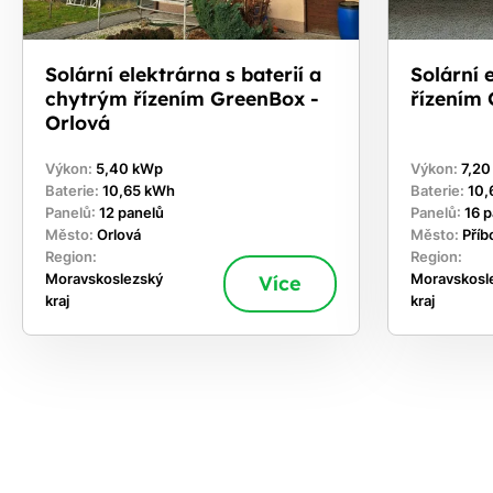
Solární elektrárna s baterií a
Solární 
chytrým řízením GreenBox -
řízením 
Orlová
Výkon:
5,40 kWp
Výkon:
7,2
Baterie:
10,65 kWh
Baterie:
10,
Panelů:
12 panelů
Panelů:
16 
Město:
Orlová
Město:
Příb
Region:
Region:
Moravskoslezský
Více
Moravskosl
kraj
kraj
ekejte
,
hte si