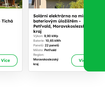
Solární elektrárna na míru s
 Tichá
bateriovým úložištěm -
Petřvald, Moravskoslezský
kraj
Výkon:
9,90 kWp
Baterie:
10,65 kWh
Panelů:
22 panelů
Město:
Petřvald
Region:
Více
Moravskoslezský
Více
kraj