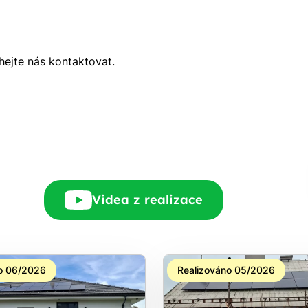
Rádi Vám zdarma
hejte nás kontaktovat.
pošleme, na co máte
nárok.
tačí nám dát vědět - a
nic Vás to nestojí.
Videa z realizace
o 06/2026
Realizováno 05/2026