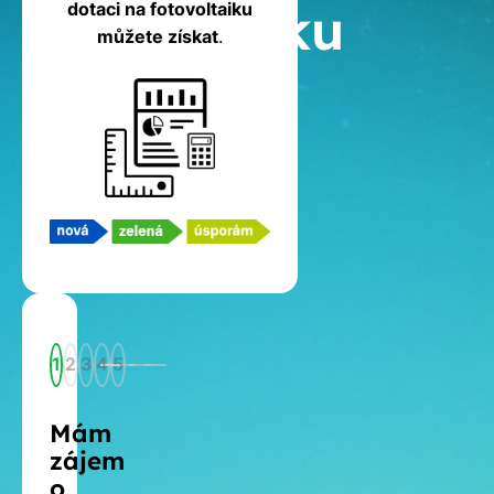
fotovoltaiku
dotaci na fotovoltaiku
můžete získat
.
1
2
3
4
5
Mám
zájem
o