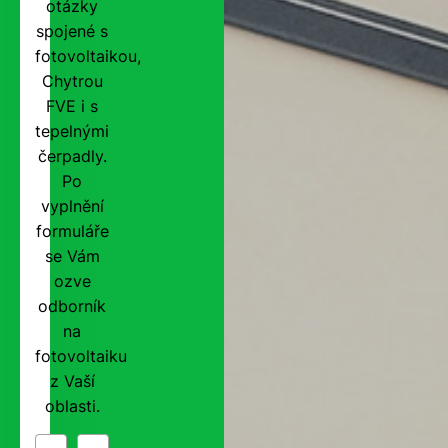
otázky
spojené s
fotovoltaikou,
Chytrou
FVE i s
tepelnými
čerpadly.
Po
vyplnění
formuláře
se Vám
ozve
odborník
na
fotovoltaiku
z Vaší
oblasti.