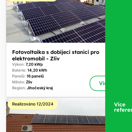
Fotovoltaika s dobíjecí stanici pro
elektromobil - Zliv
Výkon:
7,20 kWp
Baterie:
14,20 kWh
Panelů:
16 panelů
Město:
Zliv
Více
Region:
Jihočeský kraj
Více
Realizováno 12/2024
refere