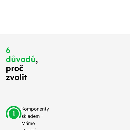
 měli na střeše
o nejdříve.
6
důvodů
,
proč
zvolit
Komponenty
skladem -
Máme