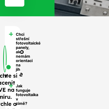
Chci
FAQ
střešní
-
fotovoltaické
panely,
Často
ale
nemám
se
orientaci
nás
na
jih
ptáte
chte si
acenit
Jak
VE na
funguje
fotovoltaika
míru.
v
chle a
zimě?