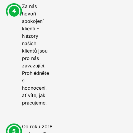
Za nás
hovoří
spokojení
klienti -
Názory
našich
klientů jsou
pro nás
zavazující.
Prohlédněte
si
hodnocení,
ať víte, jak
pracujeme.
Od roku 2018