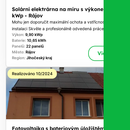
Solární elektrárna na míru s výkonem 9,9
kWp - Rájov
Mohu jen doporučit maximální ochota a vstřícnost při
instalaci Skvěle a profesionálně odvedená práce .
Výkon:
9,90 kWp
Baterie:
10,65 kWh
Panelů:
22 panelů
Město:
Rájov
Více
Region:
Jihočeský kraj
Realizováno 10/2024
Fotovoltaika s bateriovým úložištěm o