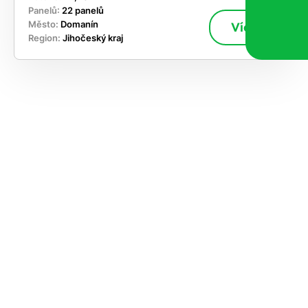
Panelů:
22 panelů
Město:
Domanín
Více
Region:
Jihočeský kraj
ekejte
,
hte si
rhnout
ešení
tě dnes
učasnosti
le kapacitu
ímání nových
ek, takže se
jdříve ozveme,