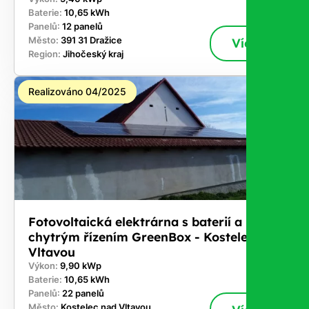
Baterie:
10,65 kWh
Panelů:
12 panelů
Město:
391 31 Dražice
Více
Region:
Jihočeský kraj
Realizováno 04/2025
Fotovoltaická elektrárna s baterií a
chytrým řízením GreenBox - Kostelec nad
Vltavou
Výkon:
9,90 kWp
Baterie:
10,65 kWh
Panelů:
22 panelů
Město:
Kostelec nad Vltavou