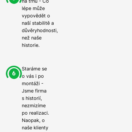
na trhu - Co
lépe může
vypovědět o
naší stabilitě a
důvěryhodnosti,
než naše
historie.
Staráme se
o vás i po
montáži -
Jsme firma
s historií,
nezmizíme
po realizaci.
Naopak, o
naše klienty