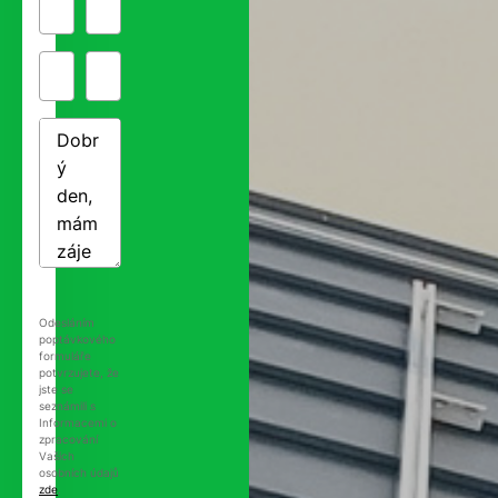
Odesláním
poptávkového
formuláře
potvrzujete, že
jste se
seznámili s
Informacemi o
zpracování
Vašich
osobních údajů
zde
.