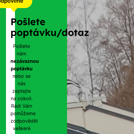
odpovíme
Pošlete
poptávku/dotaz
Pošlete
nám
nezávaznou
poptávku
nebo se
nás
zeptejte
na cokoli.
Rádi Vám
pomůžeme
zodpovědět
veškeré