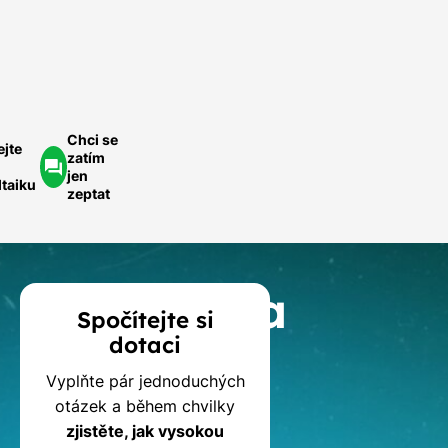
ychlá
optávka
Chci se
ejte
zatím
jen
ltaiku
zeptat
Kalkulačka
Spočítejte si
dotaci
dotací
Vyplňte pár jednoduchých
na
otázek a během chvilky
zjistěte, jak vysokou