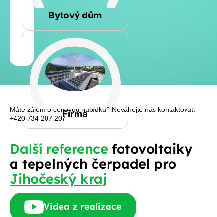
Rovná
Bytový dům
Jméno
a
Spočítat
příjmení
kalkulaci
Jiná
Telefon
Máte zájem o cenovou nabídku? Neváhejte nás kontaktovat:
Firma
+420 734 207 207
E-
Další reference
fotovoltaiky
mail
a tepelných čerpadel pro
Jihočeský kraj
Rádi
Videa z realizace
Vám