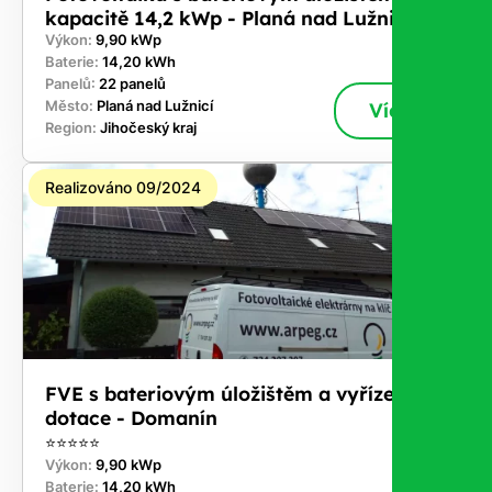
kapacitě 14,2 kWp - Planá nad Lužnicí
Výkon:
9,90 kWp
Baterie:
14,20 kWh
Panelů:
22 panelů
Město:
Planá nad Lužnicí
Více
Region:
Jihočeský kraj
Realizováno 09/2024
FVE s bateriovým úložištěm a vyřízením
dotace - Domanín
⭐⭐⭐⭐⭐
Výkon:
9,90 kWp
Baterie:
14,20 kWh