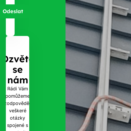
Ozvěte
se
nám
Rádi Vám
pomůžeme
zodpovědět
veškeré
otázky
spojené s