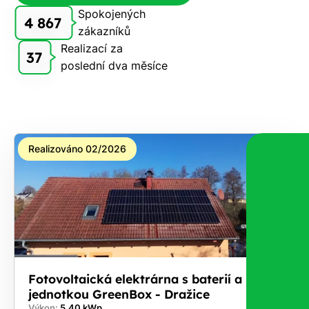
Spokojených
zdarma
4 867
zákazníků
pošleme,
Realizací za
na co
37
poslední dva měsíce
máte
nárok.
Stačí
nám dát
vědět -
Realizováno 02/2026
a nic Vás
to
nestojí.
Fotovoltaická elektrárna s baterií a řídicí
jednotkou GreenBox - Dražice
Výkon:
5,40 kWp