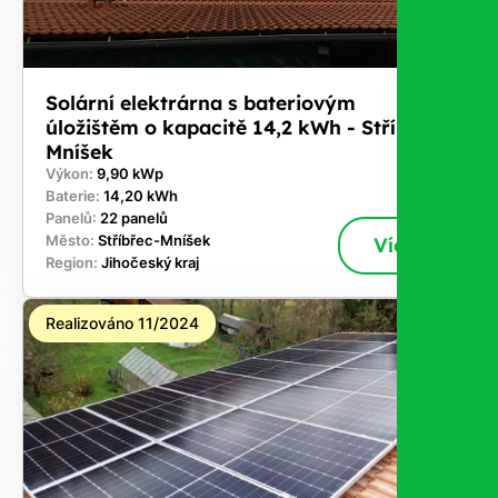
Solární elektrárna s bateriovým
úložištěm o kapacitě 14,2 kWh - Stříbřec-
Mníšek
Výkon:
9,90 kWp
Baterie:
14,20 kWh
Panelů:
22 panelů
Město:
Stříbřec-Mníšek
Více
Region:
Jihočeský kraj
Realizováno 11/2024