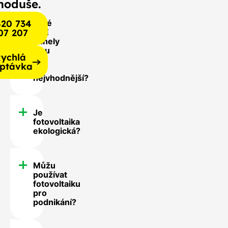
noduše.
20 734
Jaké
07 207
FVE
panely
jsou
ychlá
pro
ptávka
mě
nejvhodnější?
Je
fotovoltaika
ekologická?
Můžu
používat
fotovoltaiku
pro
podnikání?