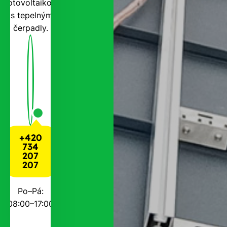
fotovoltaikou
i s tepelnými
čerpadly.
+420
734
207
207
Po–Pá:
08:00–17:00