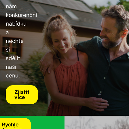
nám
konkurenční
nabídku
a
nechte
si
sdělit
naši
cenu.
Zjistit
více
Rychle