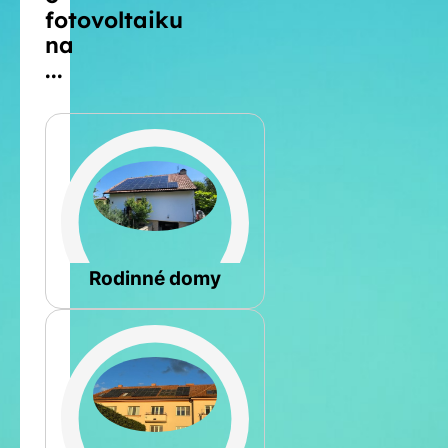
fotovoltaiku
na
...
Šikmá
Rodinné domy