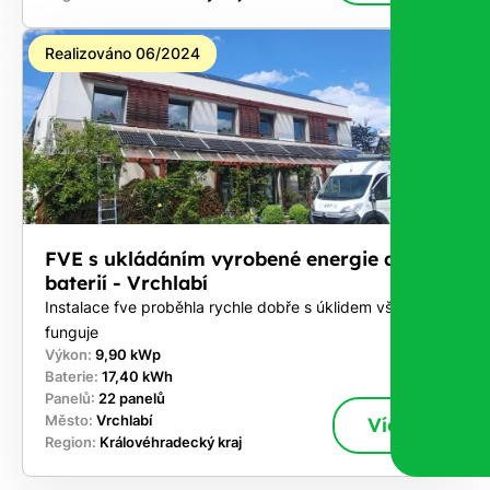
Realizováno 06/2024
FVE s ukládáním vyrobené energie do
baterií - Vrchlabí
Instalace fve proběhla rychle dobře s úklidem vše
funguje
Výkon:
9,90 kWp
Baterie:
17,40 kWh
Panelů:
22 panelů
Město:
Vrchlabí
Více
Region:
Královéhradecký kraj