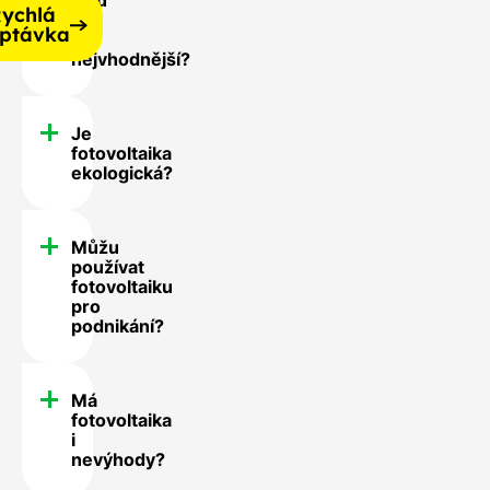
ychlá
pro
ptávka
mě
nejvhodnější?
Je
fotovoltaika
ekologická?
Můžu
používat
fotovoltaiku
pro
podnikání?
Má
fotovoltaika
i
nevýhody?