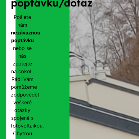
poptávku/dotaz
Pošlete
nám
nezávaznou
poptávku
nebo se
nás
zeptejte
na cokoli.
Rádi Vám
pomůžeme
zodpovědět
veškeré
otázky
spojené s
fotovoltaikou,
Chytrou