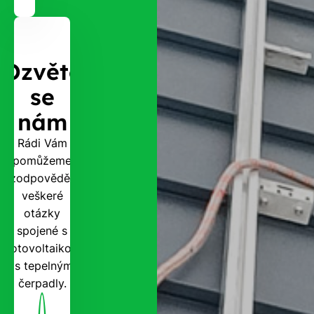
Ozvěte
se
nám
Rádi Vám
pomůžeme
zodpovědět
veškeré
otázky
spojené s
fotovoltaikou
i s tepelnými
čerpadly.