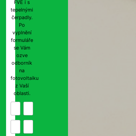
FVE i s
tepelnými
čerpadly.
Po
vyplnění
formuláře
se Vám
ozve
odborník
na
fotovoltaiku
z Vaší
oblasti.