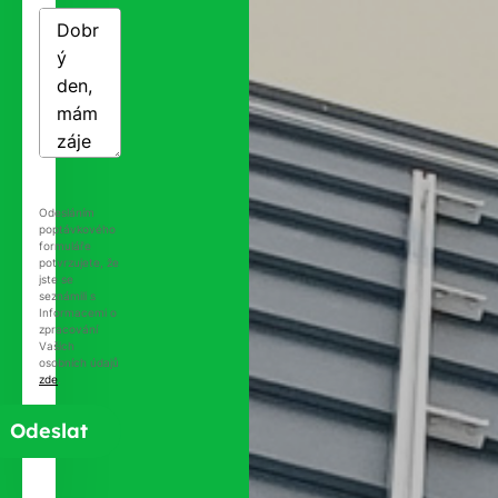
Odesláním
poptávkového
formuláře
potvrzujete, že
jste se
seznámili s
Informacemi o
zpracování
Vašich
osobních údajů
zde
.