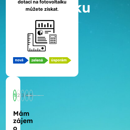
fotovoltaiku
dotaci na fotovoltaiku
můžete získat
.
1
2
3
4
5
Mám
zájem
o