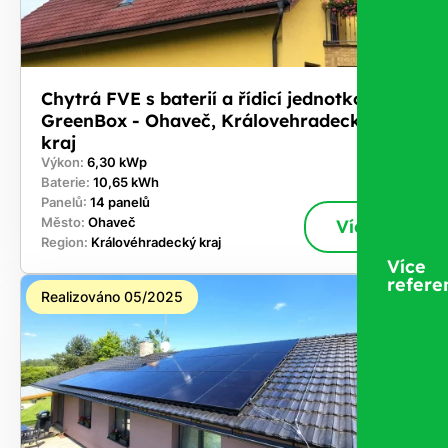
Chytrá FVE s baterií a řídicí jednotkou
GreenBox - Ohaveč, Královehradecký
kraj
Výkon:
6,30 kWp
Baterie:
10,65 kWh
Panelů:
14 panelů
Město:
Ohaveč
Více
Region:
Královéhradecký kraj
Více
refere
Realizováno 05/2025