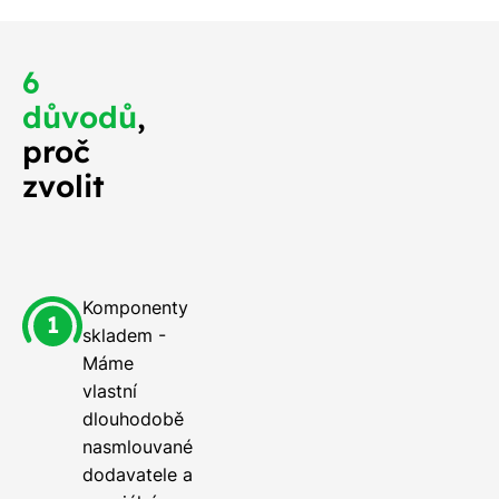
6
důvodů
,
proč
zvolit
Komponenty
skladem -
Máme
vlastní
dlouhodobě
nasmlouvané
dodavatele a