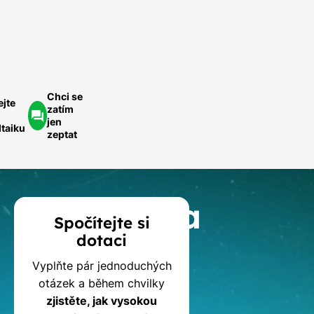
ychlá
optávka
Chci se
ejte
zatím
jen
ltaiku
zeptat
Kalkulačka
Spočítejte si
dotaci
dotací
Vyplňte pár jednoduchých
na
otázek a během chvilky
zjistěte, jak vysokou