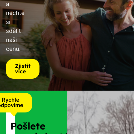
a
nechte
si
sdělit
naši
cenu.
Zjistit
více
Rychle
odpovíme
Pošlete