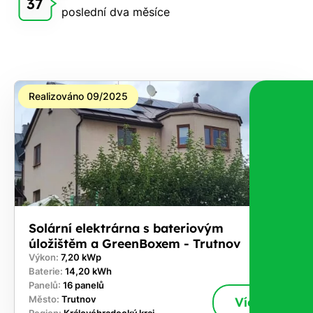
37
poslední dva měsíce
zdarma
pošleme,
na co
máte
nárok.
Realizováno 09/2025
Stačí
nám dát
vědět -
a nic Vás
to
nestojí.
Solární elektrárna s bateriovým
úložištěm a GreenBoxem - Trutnov
Výkon:
7,20 kWp
Baterie:
14,20 kWh
Panelů:
16 panelů
Město:
Trutnov
Více