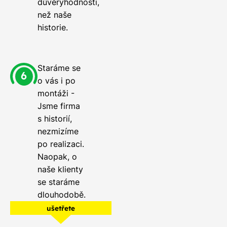
důvěryhodnosti,
než naše
historie.
Staráme se
o vás i po
montáži -
Jsme firma
s historií,
nezmizíme
po realizaci.
Naopak, o
naše klienty
se staráme
dlouhodobě.
ušetřete