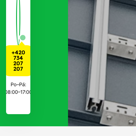
+420
734
207
207
Po–Pá:
08:00–17:00