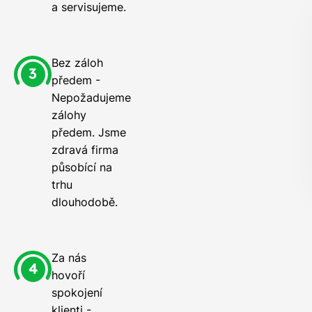
a servisujeme.
Bez záloh
předem -
Nepožadujeme
zálohy
předem. Jsme
zdravá firma
působící na
trhu
dlouhodobě.
Za nás
hovoří
spokojení
klienti -