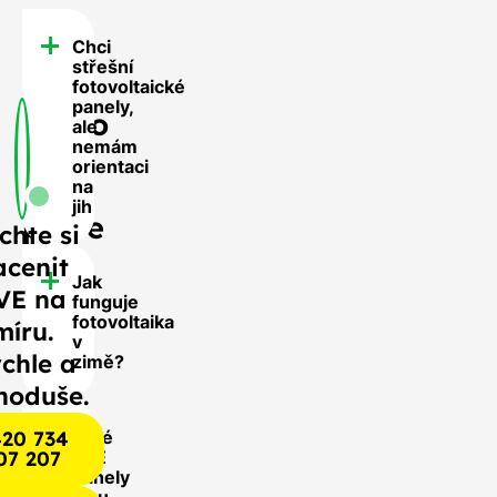
Chci
FAQ
střešní
-
fotovoltaické
panely,
Často
ale
nemám
se
orientaci
nás
na
jih
ptáte
chte si
acenit
Jak
VE na
funguje
fotovoltaika
míru.
v
chle a
zimě?
noduše.
20 734
Jaké
07 207
FVE
panely
jsou