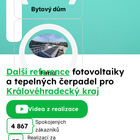
Rovná
Bytový dům
Jméno
a
Spočítat
příjmení
kalkulaci
Jiná
Další reference
fotovoltaiky
Telefon
Firma
a tepelných čerpadel pro
Královéhradecký kraj
E-
mail
Videa z realizace
Spokojených
4 867
zákazníků
Rádi
Realizací za
Vám