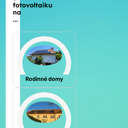
fotovoltaiku
na
...
Šikmá
Rodinné domy