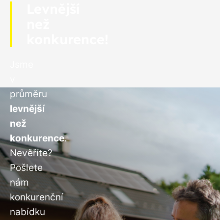
Levnější
než
konkurence!
Jsme
v
průměru
levnější
než
konkurence
.
Nevěříte?
Pošlete
nám
konkurenční
nabídku