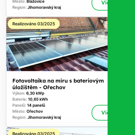
Město:
Blažovice
Více
Region:
Jihomoravský kraj
Realizováno 03/2025
Fotovoltaika na míru s bateriovým
úložištěm - Ořechov
Výkon:
6,30 kWp
Baterie:
10,65 kWh
Panelů:
14 panelů
Město:
Ořechov
Více
Region:
Jihomoravský kraj
Realizováno 03/2025