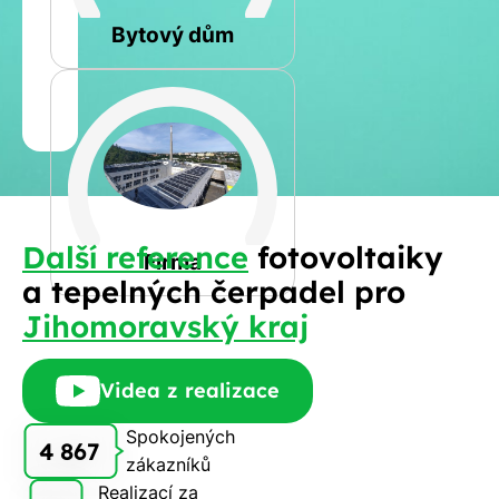
Rovná
Bytový dům
Jméno
a
Spočítat
příjmení
kalkulaci
Jiná
Další reference
fotovoltaiky
Telefon
Firma
a tepelných čerpadel pro
Jihomoravský kraj
E-
mail
Videa z realizace
Spokojených
4 867
zákazníků
Rádi
Realizací za
Vám