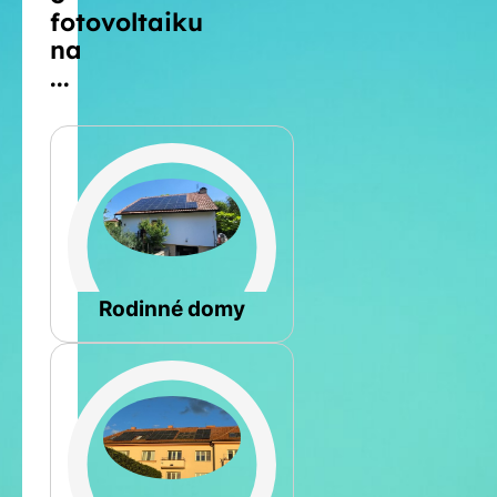
fotovoltaiku
na
...
Šikmá
Rodinné domy