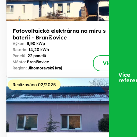
Fotovoltaická elektrárna na míru s
baterií - Branišovice
Výkon:
9,90 kWp
Baterie:
14,20 kWh
Panelů:
22 panelů
Město:
Branišovice
Více
Region:
Jihomoravský kraj
Více
refere
Realizováno 02/2025