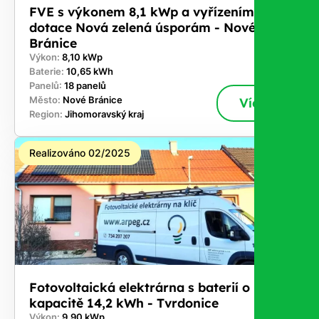
FVE s výkonem 8,1 kWp a vyřízením
dotace Nová zelená úsporám - Nové
Bránice
Výkon:
8,10 kWp
Baterie:
10,65 kWh
Panelů:
18 panelů
Město:
Nové Bránice
Více
Region:
Jihomoravský kraj
Realizováno 02/2025
Fotovoltaická elektrárna s baterií o
kapacitě 14,2 kWh - Tvrdonice
Výkon:
9,90 kWp