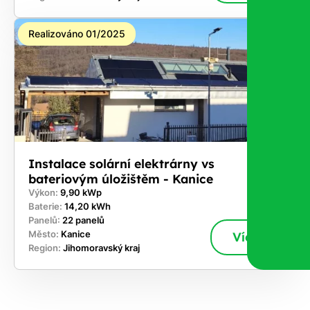
Realizováno 01/2025
Instalace solární elektrárny vs
bateriovým úložištěm - Kanice
Výkon:
9,90 kWp
Baterie:
14,20 kWh
Panelů:
22 panelů
Město:
Kanice
Více
Region:
Jihomoravský kraj
ekejte
,