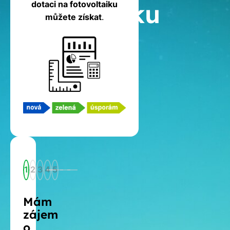
fotovoltaiku
dotaci na fotovoltaiku
můžete získat
.
1
2
3
4
5
Mám
zájem
o