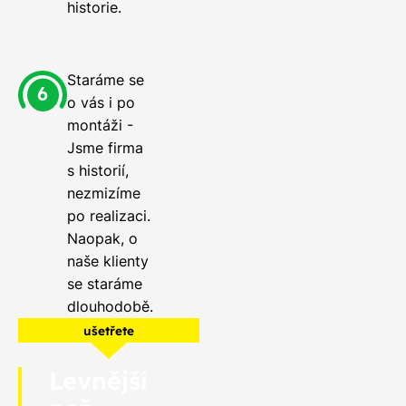
historie.
Staráme se
o vás i po
montáži -
Jsme firma
s historií,
nezmizíme
po realizaci.
Naopak, o
naše klienty
se staráme
dlouhodobě.
ušetřete
Levnější