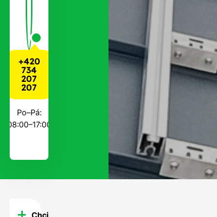
+420
734
207
207
Po–Pá:
08:00–17:00
Chci