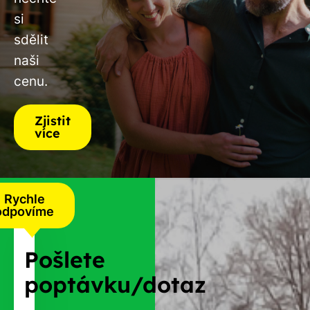
si
sdělit
naši
cenu.
Zjistit
více
Rychle
odpovíme
Pošlete
poptávku/dotaz