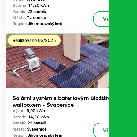
Baterie:
14,20 kWh
Panelů:
22 panelů
Město:
Tvrdonice
Více
Region:
Jihomoravský kraj
Realizováno 02/2025
Solární systém s bateriovým úložištěm a
wallboxem - Švábenice
Výkon:
9,90 kWp
Baterie:
14,20 kWh
Panelů:
22 panelů
Město:
Švábenice
Více
Region:
Jihomoravský kraj