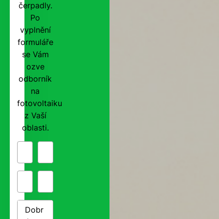
čerpadly.
Po
vyplnění
formuláře
se Vám
ozve
odborník
na
fotovoltaiku
z Vaší
oblasti.