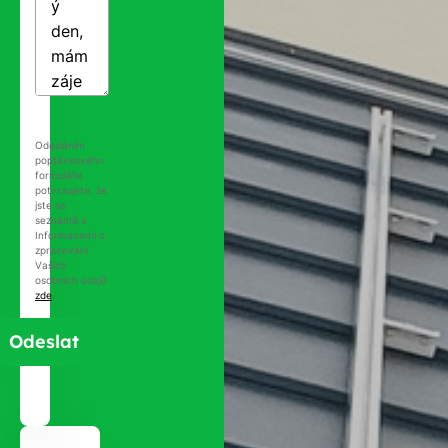
Odesláním
poptávkového
formuláře
potvrzujete, že
jste se
seznámili s
Informacemi o
zpracování
Vašich
osobních údajů
zde
.