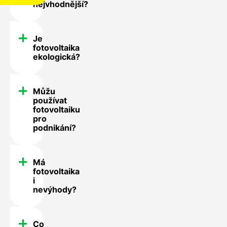
nejvhodnější?
Je
fotovoltaika
ekologická?
Můžu
používat
fotovoltaiku
pro
podnikání?
Má
fotovoltaika
i
nevýhody?
Co