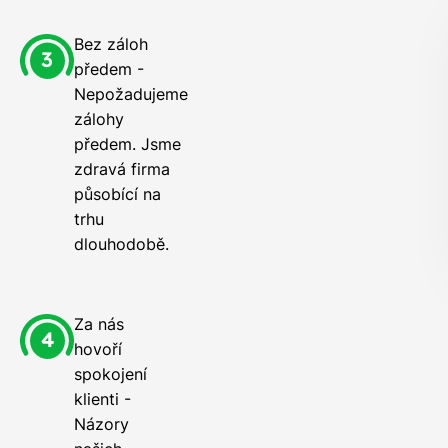
Bez záloh
předem -
Nepožadujeme
zálohy
předem. Jsme
zdravá firma
působící na
trhu
dlouhodobě.
Za nás
hovoří
spokojení
klienti -
Názory