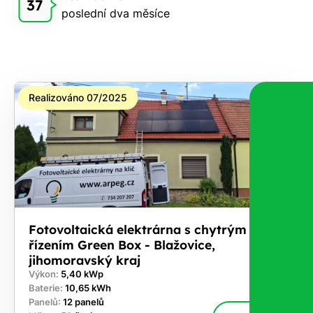
37
poslední dva měsíce
zdarma
pošleme,
na co
máte
nárok.
Realizováno 07/2025
Stačí
nám dát
vědět -
a nic Vás
to
nestojí.
Fotovoltaická elektrárna s chytrým
řízením Green Box - Blažovice,
jihomoravský kraj
Výkon:
5,40 kWp
Baterie:
10,65 kWh
Panelů:
12 panelů