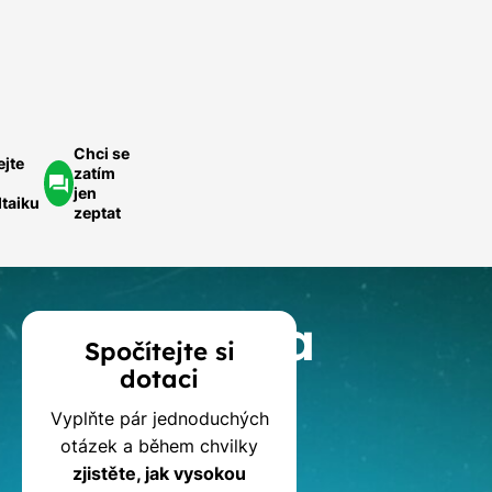
ychlá
optávka
Chci se
ejte
zatím
jen
ltaiku
zeptat
Kalkulačka
Spočítejte si
dotaci
dotací
Vyplňte pár jednoduchých
na
otázek a během chvilky
zjistěte, jak vysokou