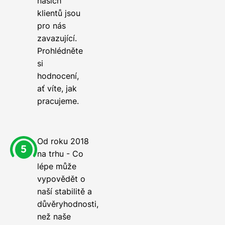
našich
klientů jsou
pro nás
zavazující.
Prohlédněte
si
hodnocení,
ať víte, jak
pracujeme.
Od roku 2018
na trhu - Co
lépe může
vypovědět o
naší stabilitě a
důvěryhodnosti,
než naše