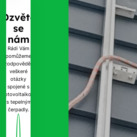
Ozvěte
se
nám
Rádi Vám
pomůžeme
zodpovědět
veškeré
otázky
spojené s
fotovoltaikou
i s tepelnými
čerpadly.