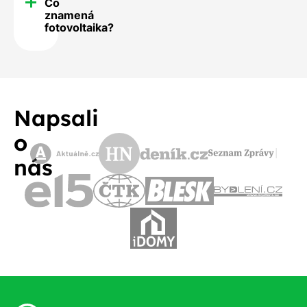
Co
znamená
fotovoltaika?
Napsali
o
nás