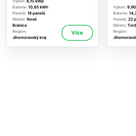
Výkon:
8,10 kWp
Baterie:
10,65 kWh
Výkon:
9,9
Panelů:
18 panelů
Baterie:
14,
Město:
Nové
Panelů:
22 
Bránice
Město:
Tvr
Region:
Více
Region:
Jihomoravský kraj
Jihomoravsk
ekejte
,
hte si
rhnout
ešení
tě dnes