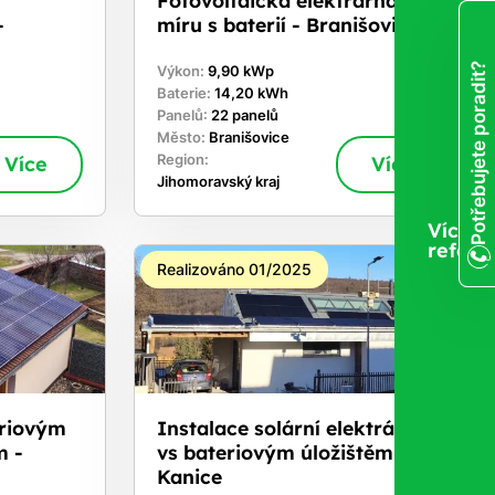
-
míru s baterií - Branišovice
Potřebujete poradit?
Výkon:
9,90 kWp
Baterie:
14,20 kWh
Panelů:
22 panelů
Město:
Branišovice
Více
Region:
Více
Jihomoravský kraj
Více
refere
Realizováno 01/2025
eriovým
Instalace solární elektrárny
m -
vs bateriovým úložištěm -
Kanice