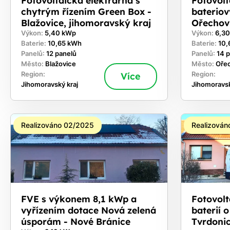
chytrým řízením Green Box -
bateriov
Blažovice, jihomoravský kraj
Ořechov
Výkon:
5,40 kWp
Výkon:
6,3
Baterie:
10,65 kWh
Baterie:
10,
Panelů:
12 panelů
Panelů:
14 
Město:
Blažovice
Město:
Oře
Region:
Více
Region:
Jihomoravský kraj
Jihomoravsk
Realizováno 02/2025
Realizován
FVE s výkonem 8,1 kWp a
Fotovolt
vyřízením dotace Nová zelená
baterií 
úsporám - Nové Bránice
Tvrdoni