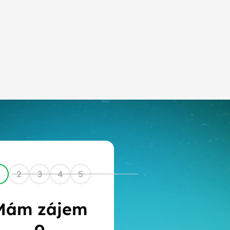
1
2
3
4
5
Mám zájem
o