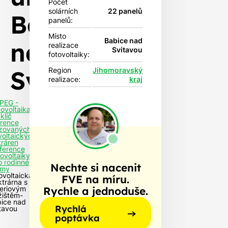
Počet
solárních
22 panelů
Babice
panelů:
Místo
Babice nad
nad
realizace
Svitavou
fotovoltaiky:
Svitavou
Region
Jihomoravský
realizace:
kraj
PEG -
tovoltaika
klíč
rence
izovaných
voltaických
tráren
ference
tovoltaiky
o rodinné
Nechte si nacenit
my
ovoltaická
FVE na míru.
ktrárna s
Rychle a jednoduše.
eriovým
žištěm-
ice nad
Rychlá
tavou
poptávka