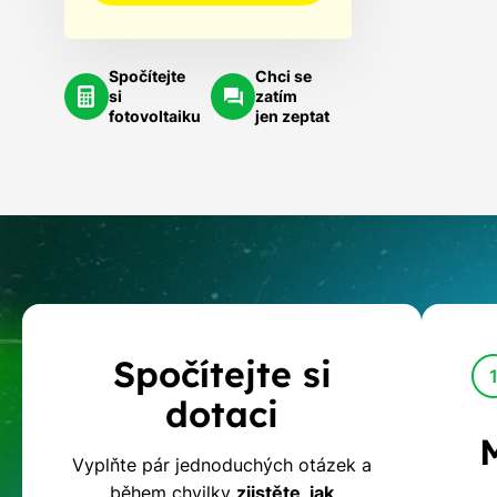
Spočítejte
Chci se
si
zatím
fotovoltaiku
jen zeptat
Kalkulačka
Spočítejte si
dotací
dotaci
na
Vyplňte pár jednoduchých otázek a
během chvilky
zjistěte, jak