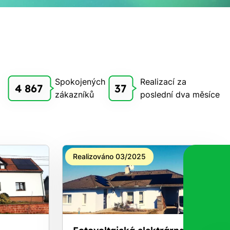
Spokojených
Realizací za
4 867
37
zákazníků
poslední dva měsíce
Realizováno 03/2025
m
Fotovoltaická elektrárna na