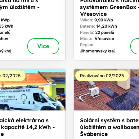
ým úložištěm -
systémem GreenBox 
Vřesovice
0 kWp
Výkon:
9,90 kWp
65 kWh
Baterie:
14,20 kWh
panelů
Panelů:
22 panelů
chov
Město:
Vřesovice
Více
Region:
ý kraj
Jihomoravský kraj
o 02/2025
Realizováno 02/2025
aická elektrárna s
Solární systém s bat
o kapacitě 14,2 kWh -
úložištěm a wallboxe
ce
Švábenice