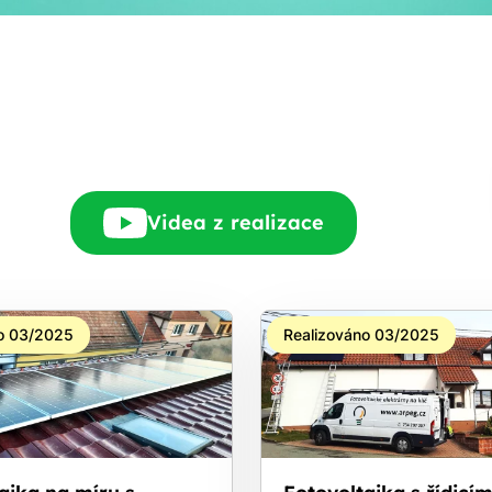
Rádi Vám zdarma
pošleme, na co máte
nárok.
tačí nám dát vědět - a
nic Vás to nestojí.
Videa z realizace
o 03/2025
Realizováno 03/2025
aika na míru s
Fotovoltaika s řídicí