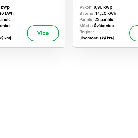
0 kWp
Výkon:
9,90 kWp
20 kWh
Baterie:
14,20 kWh
panelů
Panelů:
22 panelů
donice
Město:
Švábenice
Více
Region:
ý kraj
Jihomoravský kraj