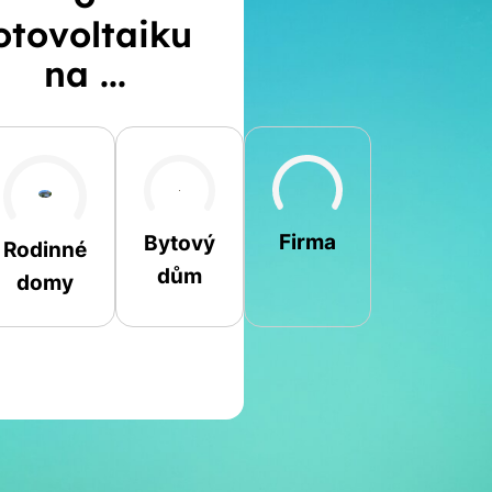
otovoltaiku
na ...
Šikmá
Rovná
Jiná
Firma
Bytový
Rodinné
dům
domy
Jméno a příjmení
Spočítat
Telefon
kalkulaci
E-mail