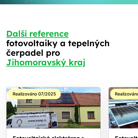
Další reference
fotovoltaiky a tepelných
S
čerpadel pro
Jihomoravský kraj
Realizováno 07/2025
Realizován
Fotovoltaická elektrárna s
Fotovolt