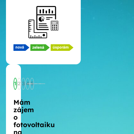
1
2
3
4
5
Mám
zájem
o
fotovoltaiku
na