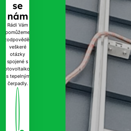
se
nám
Rádi Vám
pomůžeme
zodpovědět
veškeré
otázky
spojené s
fotovoltaikou
i s tepelnými
čerpadly.