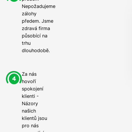
Nepožadujeme
zálohy
předem. Jsme
zdravá firma
působící na
trhu
dlouhodobě.
Za nás
hovoří
spokojení
klienti -
Názory
našich
klientů jsou
pro nás