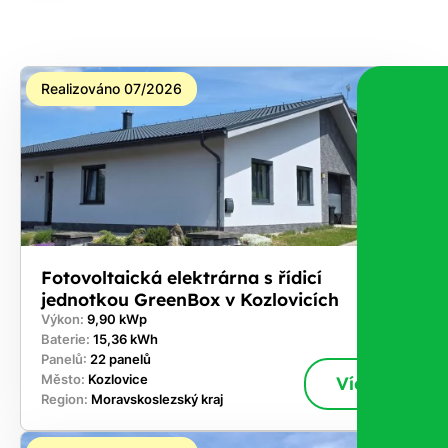
na co
máte
nárok.
Realizováno 07/2026
Stačí
nám dát
vědět -
a nic Vás
to
nestojí.
Fotovoltaická elektrárna s řídicí
jednotkou GreenBox v Kozlovicích
Výkon:
9,90 kWp
Baterie:
15,36 kWh
Panelů:
22 panelů
Město:
Kozlovice
Více
Region:
Moravskoslezský kraj