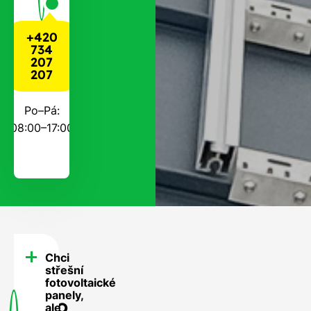
+420
734
207
207
Po–Pá:
08:00–17:00
Chci
FAQ
střešní
-
fotovoltaické
panely,
Často
ale