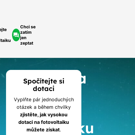
optávka
Chci se
ejte
zatím
jen
ltaiku
zeptat
Kalkulačka
Spočítejte si
dotaci
dotací
Vyplňte pár jednoduchých
na
otázek a během chvilky
zjistěte, jak vysokou
fotovoltaiku
dotaci na fotovoltaiku
můžete získat
.