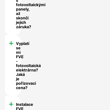
s
fotovoltaickými
panely,
až
skončí
jejich
záruka?
Vyplatí
se
mi
FVE
-
fotovoltaická
elektrárna?
Jaká
je
pořizovací
cena?
Instalace
FVE