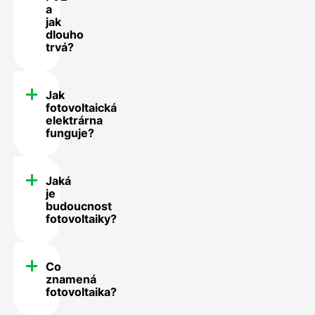
a
jak
dlouho
trvá?
Jak
fotovoltaická
elektrárna
funguje?
Jaká
je
budoucnost
fotovoltaiky?
Co
znamená
fotovoltaika?