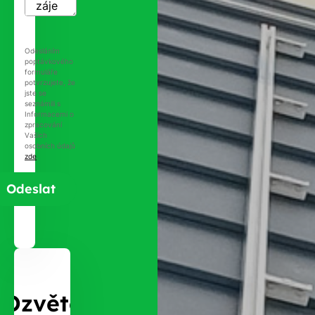
Odesláním
poptávkového
formuláře
potvrzujete, že
jste se
seznámili s
Informacemi o
zpracování
Vašich
osobních údajů
zde
.
Ozvěte