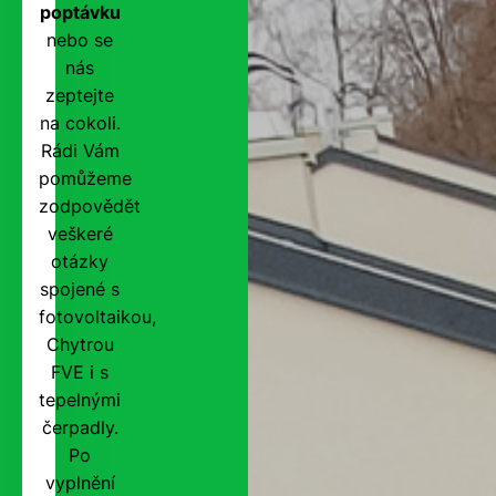
poptávku
nebo se
nás
zeptejte
na cokoli.
Rádi Vám
pomůžeme
zodpovědět
veškeré
otázky
spojené s
fotovoltaikou,
Chytrou
FVE i s
tepelnými
čerpadly.
Po
vyplnění