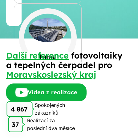
Jméno
a
Spočítat
příjmení
kalkulaci
Jiná
Další reference
fotovoltaiky
Telefon
Firma
a tepelných čerpadel pro
Moravskoslezský kraj
E-
mail
Videa z realizace
Spokojených
4 867
zákazníků
Rádi
Realizací za
Vám
37
poslední dva měsíce
zdarma
pošleme,