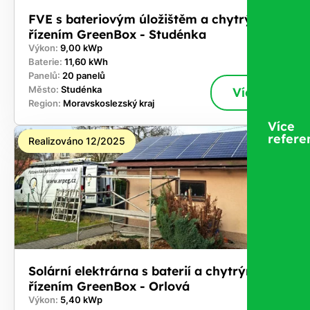
FVE s bateriovým úložištěm a chytrým
řízením GreenBox - Studénka
Výkon:
9,00 kWp
Baterie:
11,60 kWh
Panelů:
20 panelů
Město:
Studénka
Více
Region:
Moravskoslezský kraj
Více
refere
Realizováno 12/2025
Solární elektrárna s baterií a chytrým
řízením GreenBox - Orlová
Výkon:
5,40 kWp