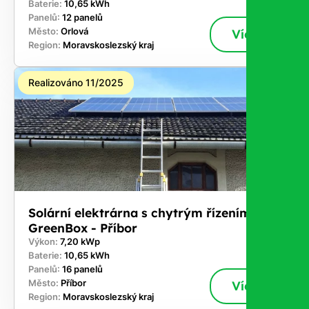
Baterie:
10,65 kWh
Panelů:
12 panelů
Město:
Orlová
Více
Region:
Moravskoslezský kraj
Realizováno 11/2025
Solární elektrárna s chytrým řízením
GreenBox - Příbor
Výkon:
7,20 kWp
Baterie:
10,65 kWh
Panelů:
16 panelů
Město:
Příbor
Více
Region:
Moravskoslezský kraj