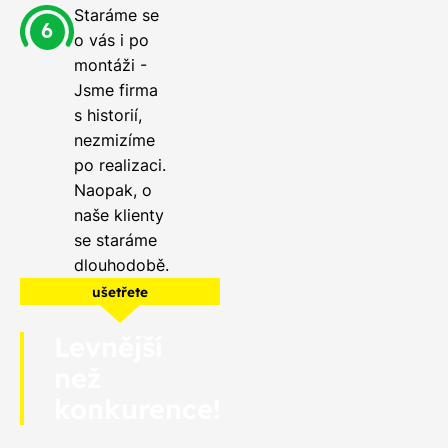
Staráme se
o vás i po
montáži -
Jsme firma
s historií,
nezmizíme
po realizaci.
Naopak, o
naše klienty
se staráme
dlouhodobě.
ušetřete
Levnější
než
konkurence!