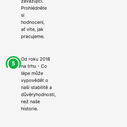
zavazující.
Prohlédněte
si
hodnocení,
ať víte, jak
pracujeme.
Od roku 2018
na trhu - Co
lépe může
vypovědět o
naší stabilitě a
důvěryhodnosti,
než naše
historie.