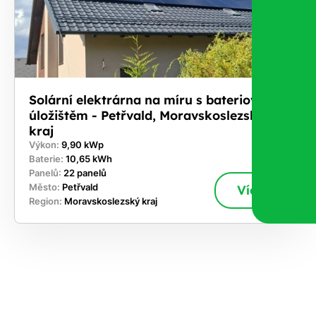
Solární elektrárna na míru s bateriovým
úložištěm - Petřvald, Moravskoslezský
kraj
Výkon:
9,90 kWp
Baterie:
10,65 kWh
Panelů:
22 panelů
Město:
Petřvald
Více
Region:
Moravskoslezský kraj
ekejte
,
hte si
rhnout