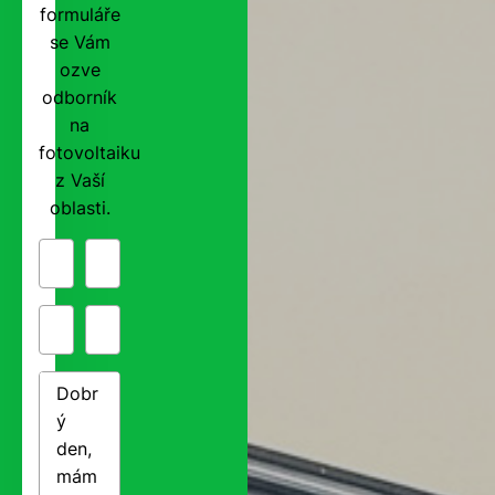
formuláře
se Vám
ozve
odborník
na
fotovoltaiku
z Vaší
oblasti.