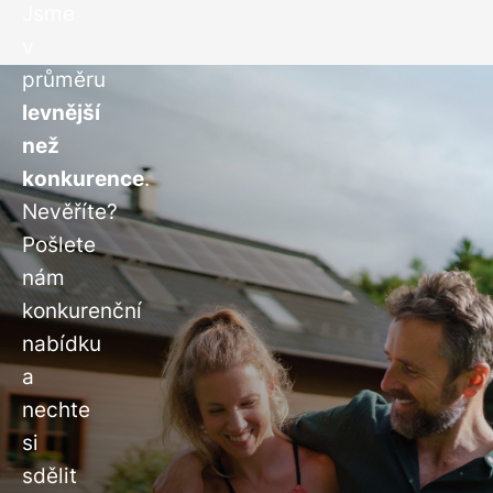
Jsme
v
průměru
levnější
než
konkurence
.
Nevěříte?
Pošlete
nám
konkurenční
nabídku
a
nechte
si
sdělit