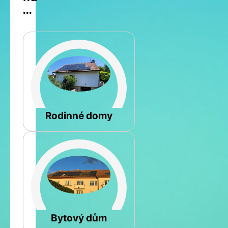
...
Šikmá
Rodinné domy
Rovná
Bytový dům