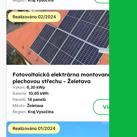
Region:
Kraj Vysočina
Realizováno 02/2024
Fotovoltaická elektrárna montovaná na
plechovou střechu - Želetava
Výkon:
6,30 kWp
Baterie:
10,65 kWh
Panelů:
14 panelů
Město:
Želetava
Více
Region:
Kraj Vysočina
Realizováno 01/2024