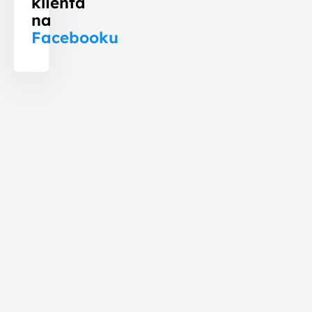
klienta
na
Facebooku
Celkový
výkon
9,90 kWp
fotovoltaické
elektrárny:
Kapacita
baterií
14,20 kWh
fotovoltaiky:
Počet
solárních
22 panelů
panelů:
Místo
realizace
Veselá
fotovoltaiky: