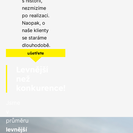
s historií,
nezmizíme
po realizaci.
Naopak, o
naše klienty
se staráme
dlouhodobě.
ušetřete
Levnější
než
konkurence!
Jsme
v
průměru
levnější