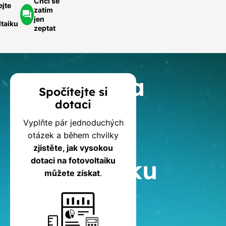
Chci se
ejte
zatím
jen
ltaiku
zeptat
Kalkulačka
Spočítejte si
dotaci
dotací
Vyplňte pár jednoduchých
na
otázek a během chvilky
zjistěte, jak vysokou
fotovoltaiku
dotaci na fotovoltaiku
můžete získat
.