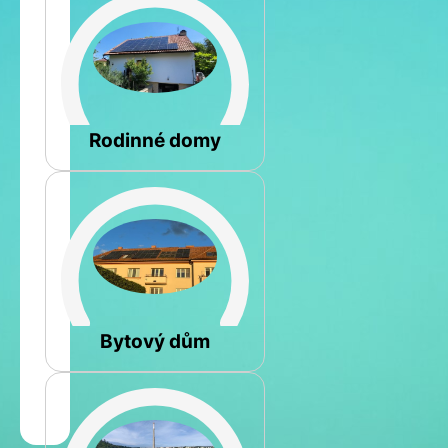
Šikmá
Rodinné domy
Rovná
Bytový dům
Jméno
a