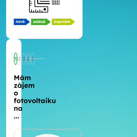
1
2
3
4
5
Mám
zájem
o
fotovoltaiku
na
...