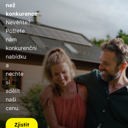
než
konkurence
.
Nevěříte?
Pošlete
nám
konkurenční
nabídku
a
nechte
si
sdělit
naši
cenu.
Zjistit