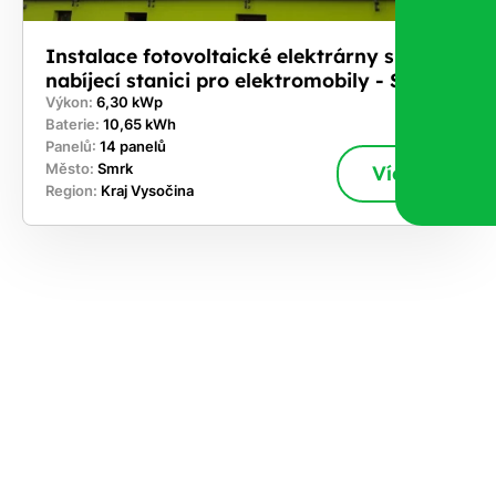
Instalace fotovoltaické elektrárny s
nabíjecí stanici pro elektromobily - Smrk
Výkon:
6,30 kWp
Baterie:
10,65 kWh
Panelů:
14 panelů
Město:
Smrk
Více
Region:
Kraj Vysočina
ekejte
,
hte si
rhnout
ešení
tě dnes
učasnosti