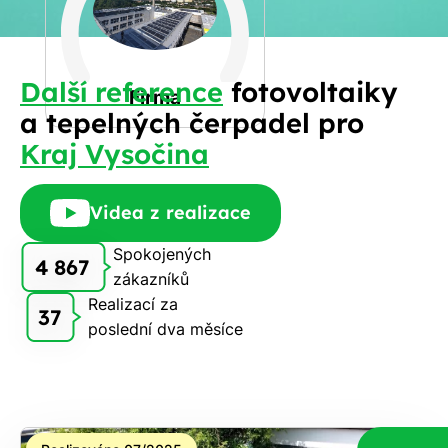
Spočítat
příjmení
kalkulaci
Jiná
Další reference
fotovoltaiky
Telefon
Firma
a tepelných čerpadel pro
Kraj Vysočina
E-
mail
Videa z realizace
Spokojených
4 867
zákazníků
Rádi
Realizací za
Vám
37
poslední dva měsíce
zdarma
pošleme,
na co
máte
nárok.