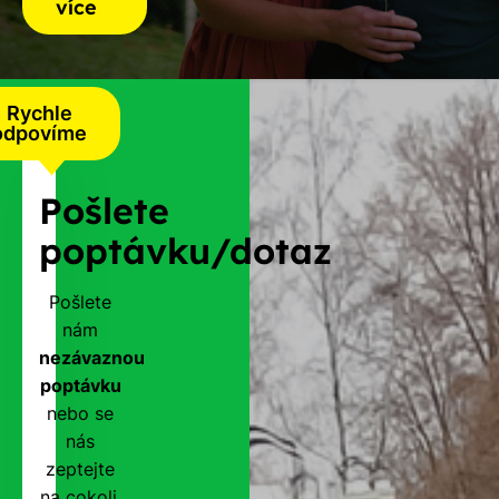
více
Rychle
odpovíme
Pošlete
poptávku/dotaz
Pošlete
nám
nezávaznou
poptávku
nebo se
nás
zeptejte
na cokoli.