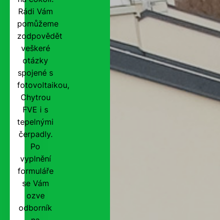
Rádi Vám
pomůžeme
zodpovědět
veškeré
otázky
spojené s
fotovoltaikou,
Chytrou
FVE i s
tepelnými
čerpadly.
Po
vyplnění
formuláře
se Vám
ozve
odborník
na