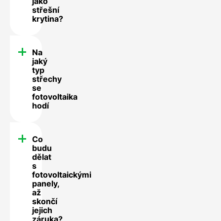
jako
střešní
krytina?
Na
jaký
typ
střechy
se
fotovoltaika
hodí
Co
budu
dělat
s
fotovoltaickými
panely,
až
skončí
jejich
záruka?