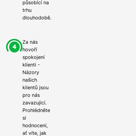
působící na
trhu
dlouhodobě.
Za nás
hovoří
spokojení
klienti -
Názory
našich
klientů jsou
pro nás
zavazující.
Prohlédněte
si
hodnocení,
ať víte, jak