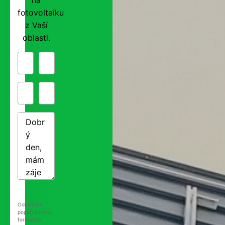
fotovoltaiku
z Vaší
oblasti.
Odesláním
poptávkového
formuláře