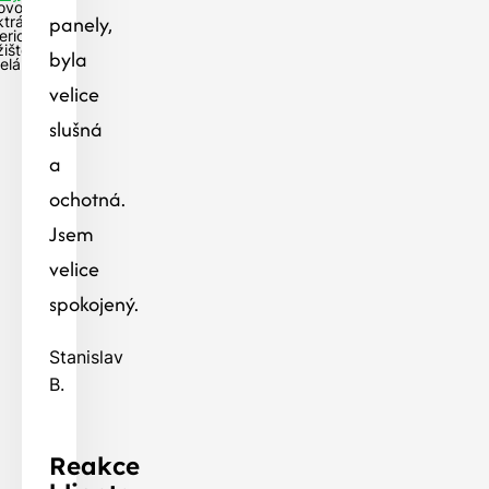
ovoltaická
panely,
ktrárna s
eriovým
žištěm-
byla
elá
velice
slušná
a
ochotná.
Jsem
velice
spokojený.
Stanislav
B.
Reakce