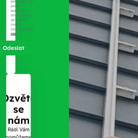
potvrzujete, že
jste se
seznámili s
Informacemi o
zpracování
Vašich
osobních údajů
zde
.
Ozvěte
se
nám
Rádi Vám
pomůžeme