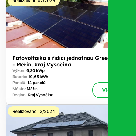
Realizováno 07/2025
Stačí
nám dát
vědět -
a nic Vás
to
nestojí.
Fotovoltaika s řídicí jednotnou GreenBox
- Měřín, kraj Vysočina
Výkon:
6,30 kWp
Baterie:
10,65 kWh
Panelů:
14 panelů
Město:
Měřín
Více
Region:
Kraj Vysočina
Realizováno 12/2024