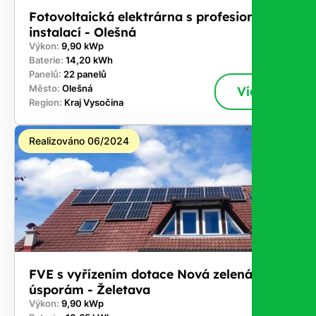
Fotovoltaická elektrárna s profesionální
instalací - Olešná
Výkon:
9,90 kWp
Baterie:
14,20 kWh
Panelů:
22 panelů
Město:
Olešná
Více
Region:
Kraj Vysočina
Realizováno 06/2024
FVE s vyřízením dotace Nová zelená
úsporám - Želetava
Výkon:
9,90 kWp