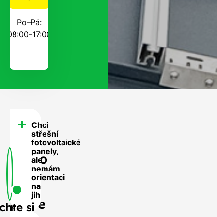
Po–Pá:
08:00–17:00
Chci
FAQ
střešní
-
fotovoltaické
panely,
Často
ale
nemám
se
orientaci
nás
na
jih
ptáte
chte si