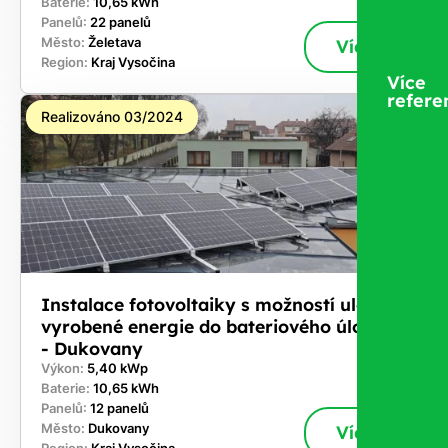
Baterie:
10,65 kWh
Panelů:
22 panelů
Město:
Želetava
Více
Region:
Kraj Vysočina
Více
refere
Realizováno 03/2024
Instalace fotovoltaiky s možností uložení
vyrobené energie do bateriového úložiště
- Dukovany
Výkon:
5,40 kWp
Baterie:
10,65 kWh
Panelů:
12 panelů
Město:
Dukovany
Více