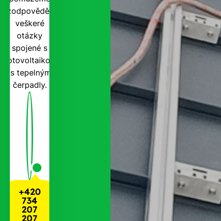
zodpovědět
veškeré
otázky
spojené s
fotovoltaikou
i s tepelnými
čerpadly.
+420
734
207
207