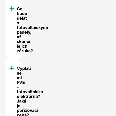
Co
budu
dělat
s
fotovoltaickými
panely,
až
skončí
jejich
záruka?
Vyplatí
se
mi
FVE
-
fotovoltaická
elektrárna?
Jaká
je
pořizovací
cena?