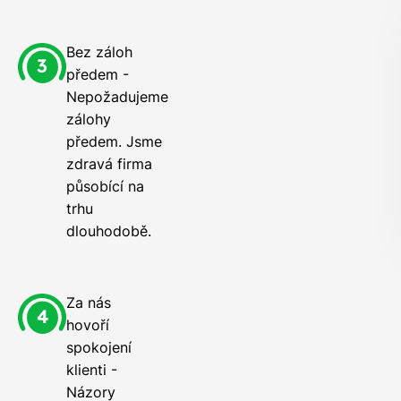
Bez záloh
předem -
Nepožadujeme
zálohy
předem. Jsme
zdravá firma
působící na
trhu
dlouhodobě.
Za nás
hovoří
spokojení
klienti -
Názory