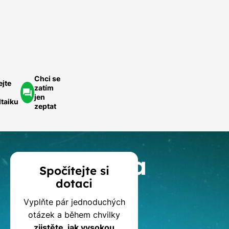
ednoduše.
ychlá
optávka
Chci se
ejte
zatím
jen
ltaiku
zeptat
Kalkulačka
Spočítejte si
dotaci
dotací
Vyplňte pár jednoduchých
na
otázek a během chvilky
zjistěte, jak vysokou