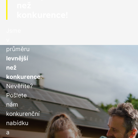
než
konkurence!
Jsme
v
průměru
levnější
než
konkurence
.
Nevěříte?
Pošlete
nám
konkurenční
nabídku
a