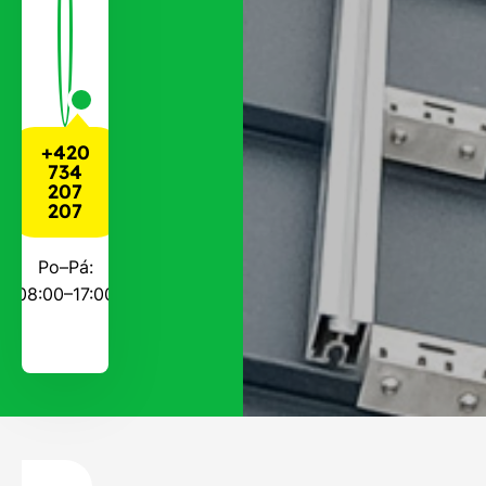
+420
734
207
207
Po–Pá:
08:00–17:00