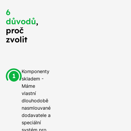
6
důvodů
,
proč
zvolit
Komponenty
skladem -
Máme
vlastní
dlouhodobě
nasmlouvané
dodavatele a
speciální
systém pro