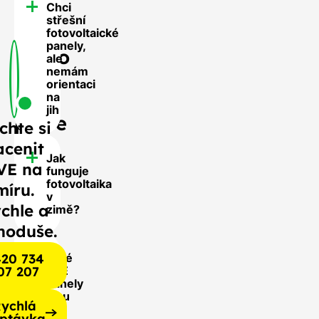
Chci
FAQ
střešní
-
fotovoltaické
panely,
Často
ale
nemám
se
orientaci
nás
na
jih
ptáte
chte si
acenit
Jak
VE na
funguje
fotovoltaika
míru.
v
chle a
zimě?
noduše.
20 734
Jaké
07 207
FVE
panely
jsou
ychlá
pro
ptávka