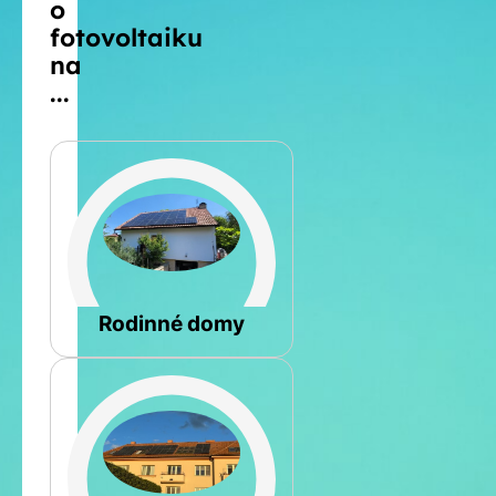
o
fotovoltaiku
na
...
Šikmá
Rodinné domy