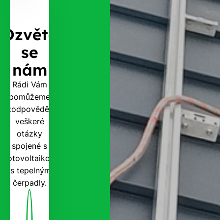
Ozvěte
se
nám
Rádi Vám
pomůžeme
zodpovědět
veškeré
otázky
spojené s
fotovoltaikou
i s tepelnými
čerpadly.