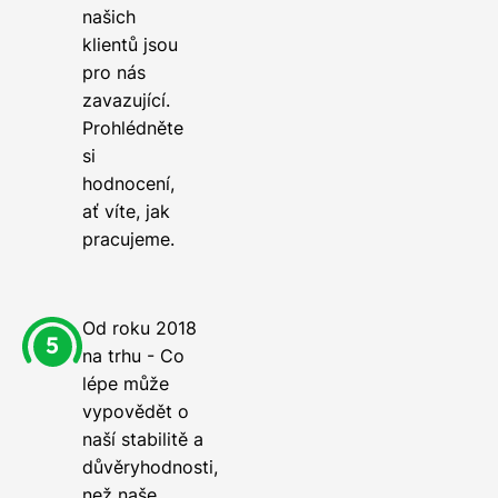
našich
klientů jsou
pro nás
zavazující.
Prohlédněte
si
hodnocení,
ať víte, jak
pracujeme.
Od roku 2018
na trhu - Co
lépe může
vypovědět o
naší stabilitě a
důvěryhodnosti,
než naše