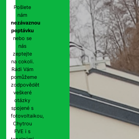
Pošlete
nám
nezávaznou
poptávku
nebo se
nás
zeptejte
na cokoli.
Rádi Vám
pomůžeme
zodpovědět
veškeré
otázky
spojené s
fotovoltaikou,
Chytrou
FVE i s
tepelnými