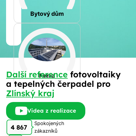
Rovná
Bytový dům
Jméno
a
Spočítat
příjmení
kalkulaci
Jiná
Další reference
fotovoltaiky
Telefon
Firma
a tepelných čerpadel pro
Zlínský kraj
E-
mail
Videa z realizace
Spokojených
4 867
zákazníků
Rádi