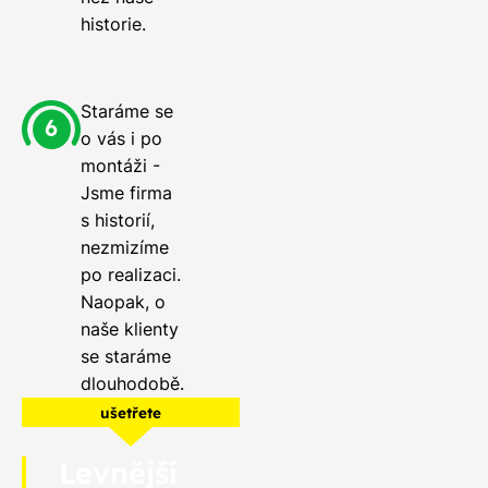
historie.
Staráme se
o vás i po
montáži -
Jsme firma
s historií,
nezmizíme
po realizaci.
Naopak, o
naše klienty
se staráme
dlouhodobě.
ušetřete
Levnější