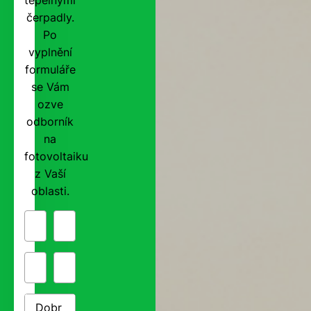
čerpadly.
Po
vyplnění
formuláře
se Vám
ozve
odborník
na
fotovoltaiku
z Vaší
oblasti.