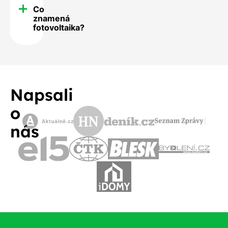
Co
znamená
fotovoltaika?
Napsali
o
nás