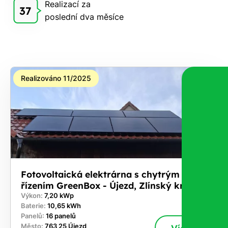
Realizací za
Vám
37
poslední dva měsíce
zdarma
pošleme,
na co
máte
nárok.
Realizováno 11/2025
Stačí
nám dát
vědět -
a nic Vás
to
nestojí.
Fotovoltaická elektrárna s chytrým
řízením GreenBox - Újezd, Zlínský kraj
Výkon:
7,20 kWp
Baterie:
10,65 kWh
Panelů:
16 panelů
Město:
763 25 Újezd