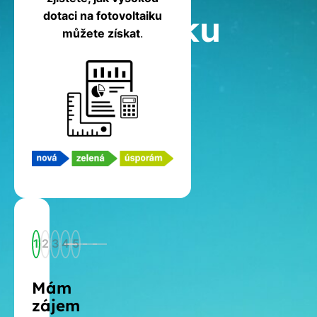
fotovoltaiku
dotaci na fotovoltaiku
můžete získat
.
1
2
3
4
5
Mám
zájem