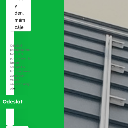
Odesláním
poptávkového
formuláře
potvrzujete, že
jste se
seznámili s
Informacemi o
zpracování
Vašich
osobních údajů
zde
.