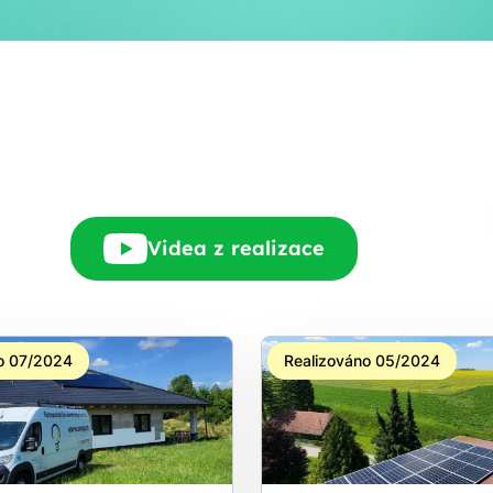
Rádi Vám zdarma
pošleme, na co máte
nárok.
tačí nám dát vědět - a
nic Vás to nestojí.
Videa z realizace
o 07/2024
Realizováno 05/2024