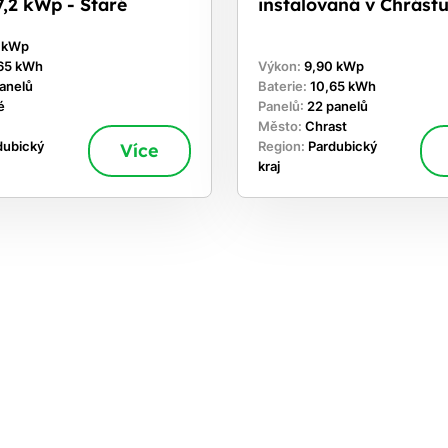
,2 kWp - Staré
instalovaná v Chrást
0 kWp
65 kWh
Výkon:
9,90 kWp
panelů
Baterie:
10,65 kWh
é
Panelů:
22 panelů
Město:
Chrast
dubický
Více
Region:
Pardubický
kraj