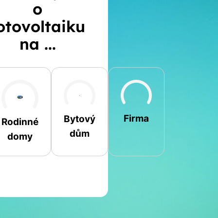
o
otovoltaiku
na ...
Šikmá
Rovná
Jiná
Firma
Bytový
Rodinné
dům
domy
Jméno a příjmení
Spočítat
Telefon
kalkulaci
E-mail