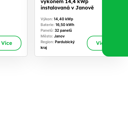
u
výkonem 14,4 kWp
instalovaná v Janově
Výkon:
14,40 kWp
Baterie:
16,50 kWh
Panelů:
32 panelů
Město:
Janov
Více
Region:
Pardubický
Více
kraj