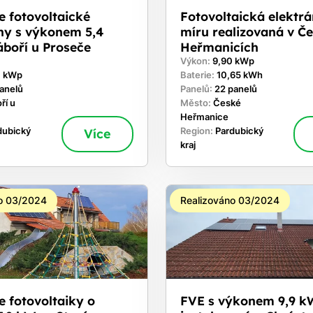
e fotovoltaické
Fotovoltaická elektr
ny s výkonem 5,4
míru realizovaná v Č
boří u Proseče
Heřmanicích
Výkon:
9,90 kWp
0 kWp
Baterie:
10,65 kWh
panelů
Panelů:
22 panelů
ří u
Město:
České
Heřmanice
dubický
Více
Region:
Pardubický
kraj
o 03/2024
Realizováno 03/2024
e fotovoltaiky o
FVE s výkonem 9,9 k