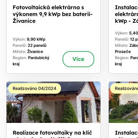
Fotovoltaická elektrárna s
Instalac
výkonem 9,9 kWp bez baterií-
elektrár
Živanice
kWp - Zá
Výkon:
5,4
Výkon:
9,90 kWp
Panelů:
12 
Panelů:
22 panelů
Město:
Zábo
Město:
Živanice
Proseče
Region:
Pardubický
Více
Region:
Par
kraj
kraj
Realizováno 04/2024
Realizován
Realizace fotovoltaiky na klíč
Instalac