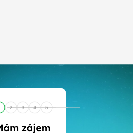
1
2
3
4
5
Mám zájem