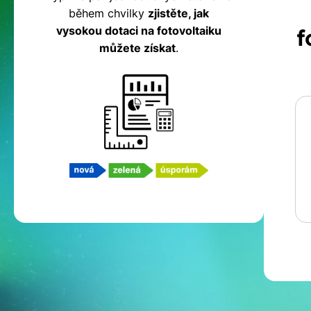
během chvilky
zjistěte, jak
fotovoltaiku
vysokou dotaci na fotovoltaiku
f
můžete získat
.