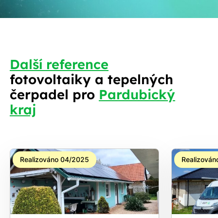
Další reference
fotovoltaiky a tepelných
S
čerpadel pro
Pardubický
kraj
Realizováno 04/2025
Realizován