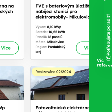
árna na
FVE s bateriovým úložištěm a
eských
nabíjecí stanici pro
Potřebujete poradit?
elektromobily- Mikulovice
Výkon:
8,10 kWp
Baterie:
10,65 kWh
Panelů:
18 panelů
Město:
Mikulovice
Více
Region:
Pardubický
Více
kraj
Více
refere
Realizováno 02/2024
Wp
Fotovoltaická elektrárna s