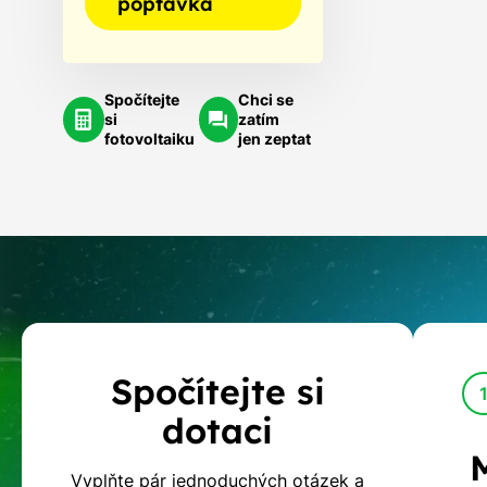
poptávka
Spočítejte
Chci se
si
zatím
fotovoltaiku
jen zeptat
Kalkulačka
Spočítejte si
dotací
dotaci
na
Vyplňte pár jednoduchých otázek a