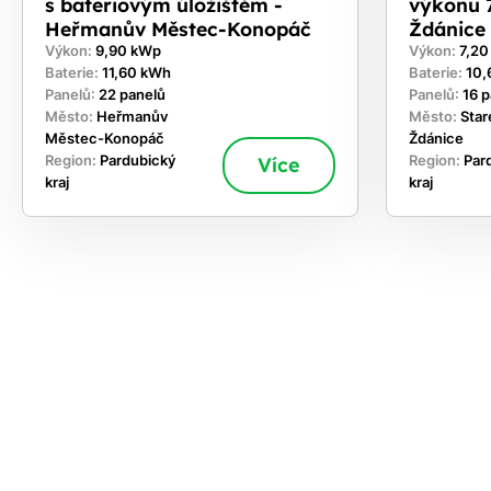
s bateriovým úložištěm -
výkonu 7
Heřmanův Městec-Konopáč
Ždánice
Výkon:
9,90 kWp
Výkon:
7,2
Baterie:
11,60 kWh
Baterie:
10,
Panelů:
22 panelů
Panelů:
16 
Město:
Heřmanův
Město:
Star
Městec-Konopáč
Ždánice
Region:
Pardubický
Více
Region:
Par
kraj
kraj
ekejte
,
hte si
rhnout
ešení