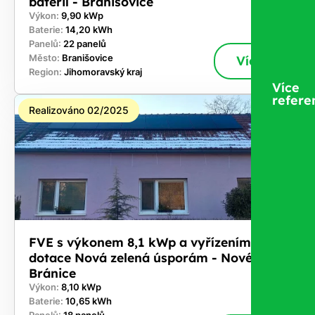
baterií - Branišovice
Výkon:
9,90 kWp
Baterie:
14,20 kWh
Panelů:
22 panelů
Město:
Branišovice
Více
Region:
Jihomoravský kraj
Více
refere
Realizováno 02/2025
FVE s výkonem 8,1 kWp a vyřízením
dotace Nová zelená úsporám - Nové
Bránice
Výkon:
8,10 kWp
Baterie:
10,65 kWh