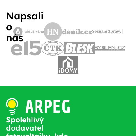
Napsali
o
nás
Spolehlivý
dodavatel
fotovoltaiky, kde