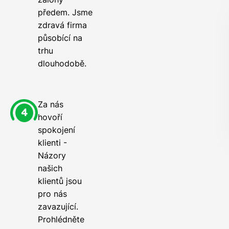
předem. Jsme
zdravá firma
působící na
trhu
dlouhodobě.
Za nás
hovoří
spokojení
klienti -
Názory
našich
klientů jsou
pro nás
zavazující.
Prohlédněte