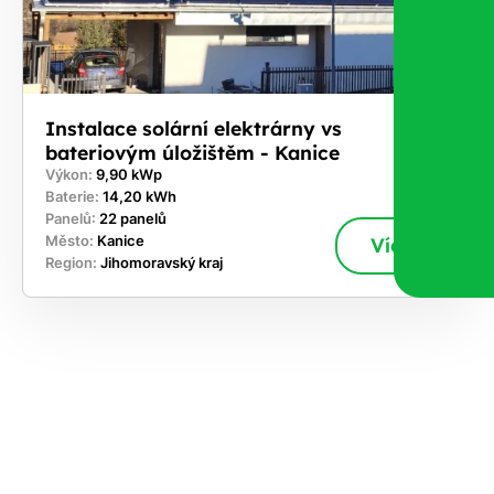
Instalace solární elektrárny vs
bateriovým úložištěm - Kanice
Výkon:
9,90 kWp
Baterie:
14,20 kWh
Panelů:
22 panelů
Město:
Kanice
Více
Region:
Jihomoravský kraj
ekejte
,
hte si
rhnout
ešení