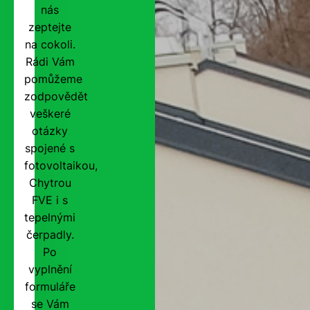
nás
zeptejte
na cokoli.
Rádi Vám
pomůžeme
zodpovědět
veškeré
otázky
spojené s
fotovoltaikou,
Chytrou
FVE i s
tepelnými
čerpadly.
Po
vyplnění
formuláře
se Vám