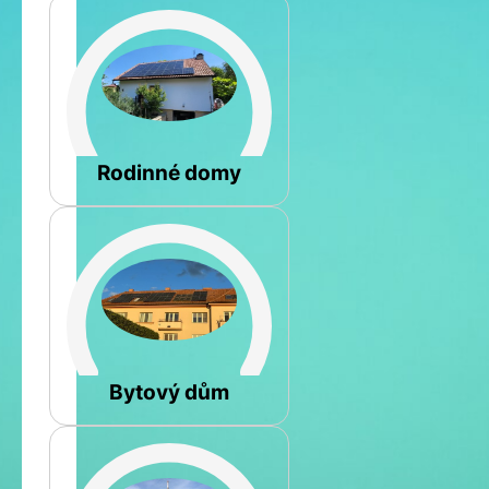
Šikmá
Rodinné domy
Rovná
Bytový dům
Jméno