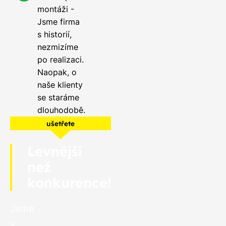
montáži -
Jsme firma
s historií,
nezmizíme
po realizaci.
Naopak, o
naše klienty
se staráme
dlouhodobě.
ušetřete
Levnější
než
konkurence!
Jsme
v