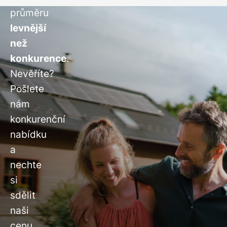
průměru
levnější
než
konkurence
.
Nevěříte?
Pošlete
nám
konkurenční
nabídku
a
nechte
si
sdělit
naši
cenu.