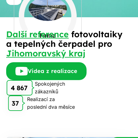
a
Spočítat
příjmení
kalkulaci
Jiná
Další reference
fotovoltaiky
Telefon
Firma
a tepelných čerpadel pro
Jihomoravský kraj
E-
mail
Videa z realizace
Spokojených
4 867
zákazníků
Rádi
Realizací za
Vám
37
poslední dva měsíce
zdarma
pošleme,
na co
máte