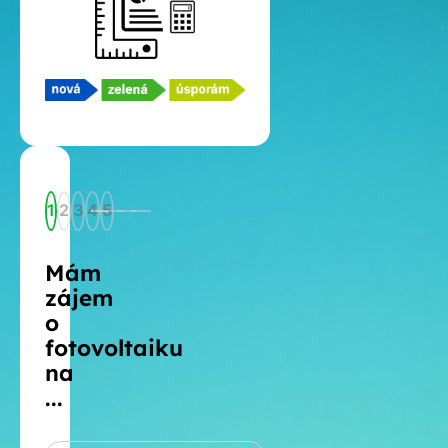
1
2
3
4
5
Mám
zájem
o
fotovoltaiku
na
...