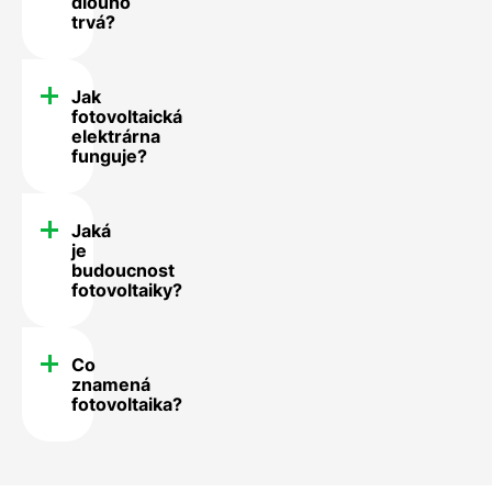
dlouho
trvá?
Jak
fotovoltaická
elektrárna
funguje?
Jaká
je
budoucnost
fotovoltaiky?
Co
znamená
fotovoltaika?