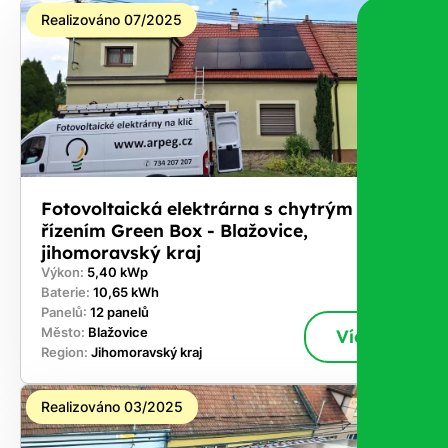
nárok.
Realizováno 07/2025
Stačí
nám dát
vědět -
a nic Vás
to
nestojí.
Fotovoltaická elektrárna s chytrým
řízením Green Box - Blažovice,
jihomoravský kraj
Výkon:
5,40 kWp
Baterie:
10,65 kWh
Panelů:
12 panelů
Město:
Blažovice
Více
Region:
Jihomoravský kraj
Realizováno 03/2025