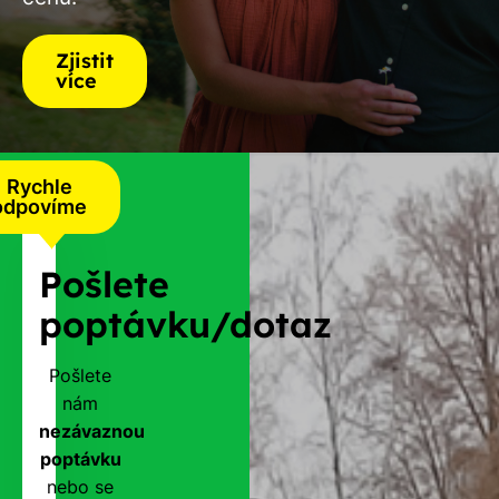
Zjistit
více
Rychle
odpovíme
Pošlete
poptávku/dotaz
Pošlete
nám
nezávaznou
poptávku
nebo se