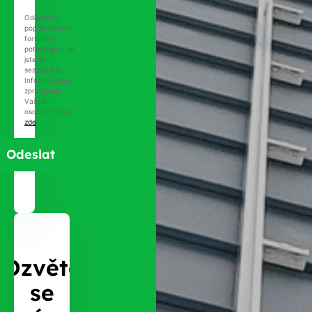
Odesláním
poptávkového
formuláře
potvrzujete, že
jste se
seznámili s
Informacemi o
zpracování
Vašich
osobních údajů
zde
.
Ozvěte
se