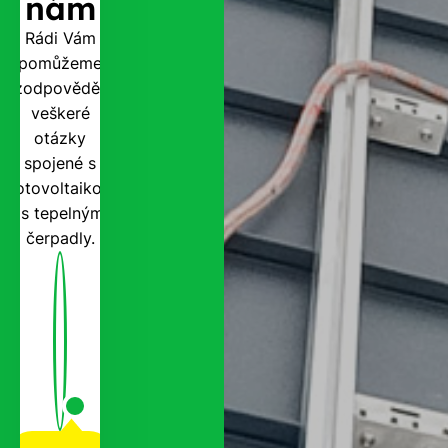
nám
Rádi Vám
pomůžeme
zodpovědět
veškeré
otázky
spojené s
fotovoltaikou
i s tepelnými
čerpadly.