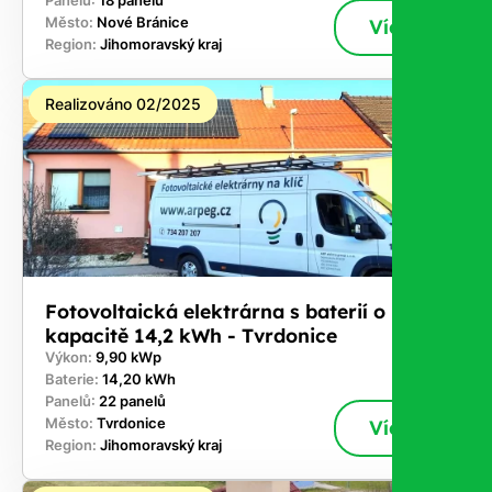
Panelů:
18 panelů
Město:
Nové Bránice
Více
Region:
Jihomoravský kraj
Realizováno 02/2025
Fotovoltaická elektrárna s baterií o
kapacitě 14,2 kWh - Tvrdonice
Výkon:
9,90 kWp
Baterie:
14,20 kWh
Panelů:
22 panelů
Město:
Tvrdonice
Více
Region:
Jihomoravský kraj