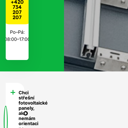
+420
734
207
207
Po–Pá:
08:00–17:00
Chci
FAQ
střešní
-
fotovoltaické
panely,
Často
ale
nemám
se
orientaci