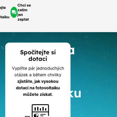
Chci se
ejte
zatím
jen
ltaiku
zeptat
Kalkulačka
Spočítejte si
dotaci
dotací
Vyplňte pár jednoduchých
na
otázek a během chvilky
zjistěte, jak vysokou
fotovoltaiku
dotaci na fotovoltaiku
můžete získat
.