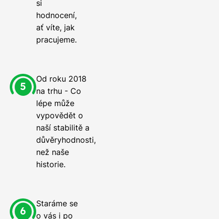
si
hodnocení,
ať víte, jak
pracujeme.
Od roku 2018
na trhu - Co
lépe může
vypovědět o
naší stabilitě a
důvěryhodnosti,
než naše
historie.
Staráme se
o vás i po