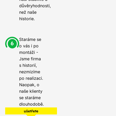
důvěryhodnosti,
než naše
historie.
Staráme se
o vás i po
montáži -
Jsme firma
s historií,
nezmizíme
po realizaci.
Naopak, o
naše klienty
se staráme
dlouhodobě.
ušetřete