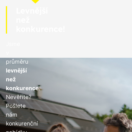
Levnější
než
konkurence!
Jsme
v
průměru
levnější
než
konkurence
.
Nevěříte?
Pošlete
nám
konkurenční