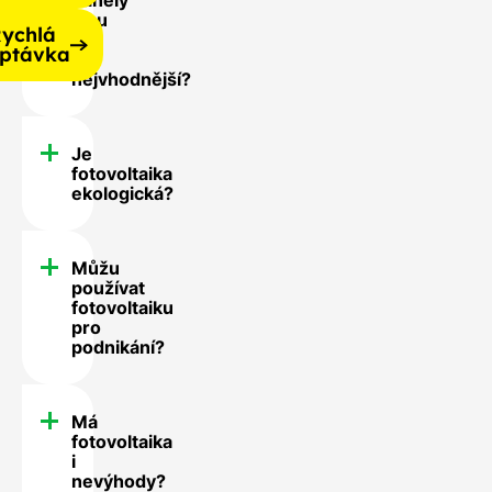
jsou
ychlá
pro
ptávka
mě
nejvhodnější?
Je
fotovoltaika
ekologická?
Můžu
používat
fotovoltaiku
pro
podnikání?
Má
fotovoltaika
i
nevýhody?