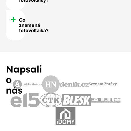
Co
znamená
fotovoltaika?
Napsali
o
nás