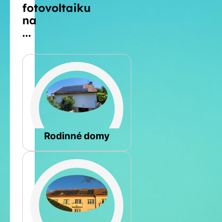
fotovoltaiku
na
...
Šikmá
Rodinné domy
Rovná