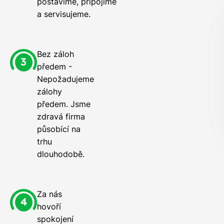
postavíme, připojíme
a servisujeme.
Bez záloh
předem -
Nepožadujeme
zálohy
předem. Jsme
zdravá firma
působící na
trhu
dlouhodobě.
Za nás
hovoří
spokojení