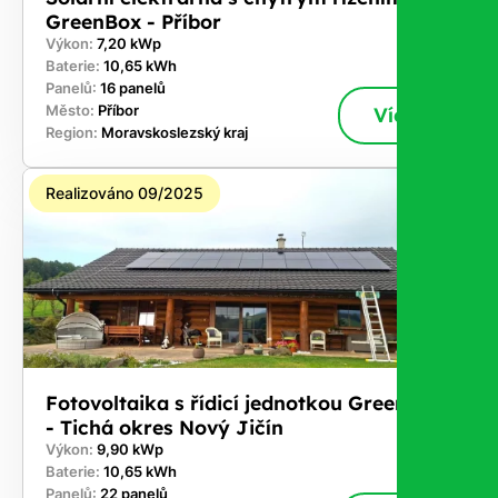
GreenBox - Příbor
Výkon:
7,20 kWp
Baterie:
10,65 kWh
Panelů:
16 panelů
Město:
Příbor
Více
Region:
Moravskoslezský kraj
Realizováno 09/2025
Fotovoltaika s řídicí jednotkou GreenBox
- Tichá okres Nový Jičín
Výkon:
9,90 kWp
Baterie:
10,65 kWh
Panelů:
22 panelů