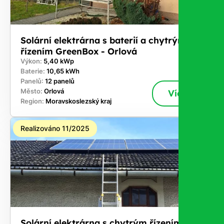
Solární elektrárna s baterií a chytrým
řízením GreenBox - Orlová
Výkon:
5,40 kWp
Baterie:
10,65 kWh
Panelů:
12 panelů
Město:
Orlová
Více
Region:
Moravskoslezský kraj
Realizováno 11/2025
Solární elektrárna s chytrým řízením