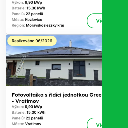
Výkon:
9,90 kWp
Baterie:
15,36 kWh
Panelů:
22 panelů
Město:
Kozlovice
Více
Region:
Moravskoslezský kraj
Realizováno 06/2026
Fotovoltaika s řídicí jednotkou GreenBox
- Vratimov
Výkon:
9,90 kWp
Baterie:
15,30 kWh
Panelů:
22 panelů
Město:
Vratimov
Více