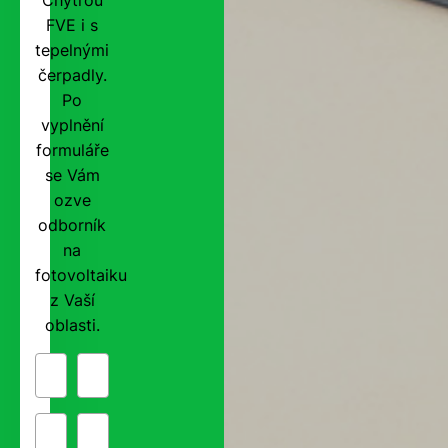
FVE i s
tepelnými
čerpadly.
Po
vyplnění
formuláře
se Vám
ozve
odborník
na
fotovoltaiku
z Vaší
oblasti.