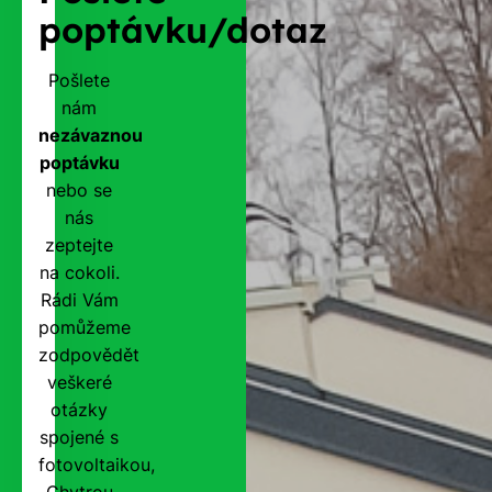
poptávku/dotaz
Pošlete
nám
nezávaznou
poptávku
nebo se
nás
zeptejte
na cokoli.
Rádi Vám
pomůžeme
zodpovědět
veškeré
otázky
spojené s
fotovoltaikou,
Chytrou