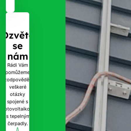
Ozvěte
se
nám
Rádi Vám
pomůžeme
zodpovědět
veškeré
otázky
spojené s
fotovoltaikou
i s tepelnými
čerpadly.