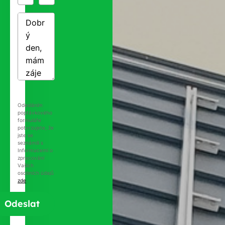
Odesláním
poptávkového
formuláře
potvrzujete, že
jste se
seznámili s
Informacemi o
zpracování
Vašich
osobních údajů
zde
.