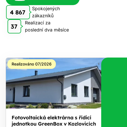
zdarma
Spokojených
4 867
pošleme,
zákazníků
na co
Realizací za
37
máte
poslední dva měsíce
nárok.
Stačí
nám dát
vědět -
a nic Vás
Realizováno 07/2026
to
nestojí.
Fotovoltaická elektrárna s řídicí
jednotkou GreenBox v Kozlovicích