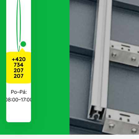
+420
734
207
207
Po–Pá:
08:00–17:00