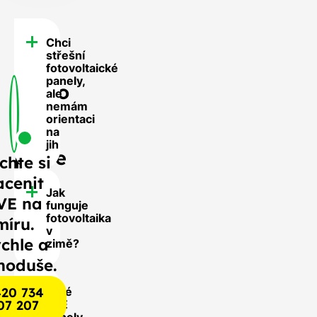
Chci
FAQ
střešní
-
fotovoltaické
panely,
Často
ale
nemám
se
orientaci
nás
na
jih
ptáte
chte si
acenit
Jak
VE na
funguje
fotovoltaika
míru.
v
chle a
zimě?
noduše.
20 734
Jaké
07 207
FVE
panely