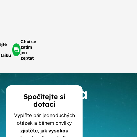
ychlá
optávka
Chci se
ejte
zatím
jen
ltaiku
zeptat
Kalkulačka
Spočítejte si
dotaci
dotací
Vyplňte pár jednoduchých
na
otázek a během chvilky
zjistěte, jak vysokou