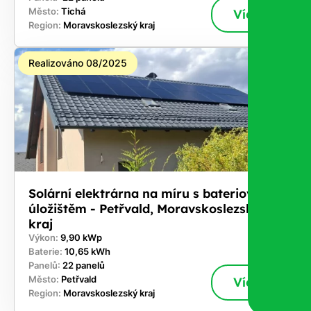
Město:
Tichá
Více
Region:
Moravskoslezský kraj
Realizováno 08/2025
Solární elektrárna na míru s bateriovým
úložištěm - Petřvald, Moravskoslezský
kraj
Výkon:
9,90 kWp
Baterie:
10,65 kWh
Panelů:
22 panelů
Město:
Petřvald
Více
Region:
Moravskoslezský kraj