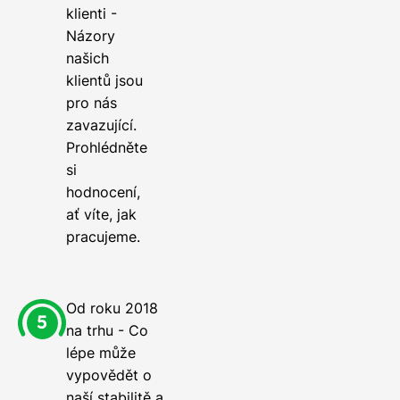
klienti -
Názory
našich
klientů jsou
pro nás
zavazující.
Prohlédněte
si
hodnocení,
ať víte, jak
pracujeme.
Od roku 2018
na trhu - Co
lépe může
vypovědět o
naší stabilitě a