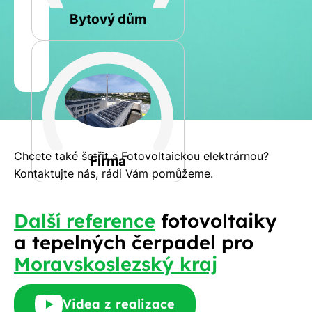
Bytový dům
Jméno
a
Spočítat
příjmení
kalkulaci
Jiná
Telefon
Chcete také šetřit s Fotovoltaickou elektrárnou?
Firma
Kontaktujte nás, rádi Vám pomůžeme.
E-
Další reference
fotovoltaiky
mail
a tepelných čerpadel pro
Moravskoslezský kraj
Rádi
Videa z realizace
Vám