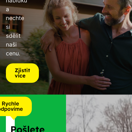
nabídku
a
nechte
si
sdělit
naši
cenu.
Zjistit
více
Rychle
odpovíme
Pošlete