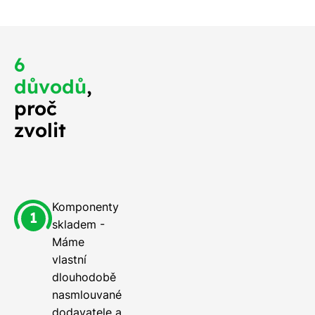
6
důvodů
,
proč
zvolit
Komponenty
skladem -
Máme
vlastní
dlouhodobě
nasmlouvané
dodavatele a