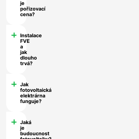
je
pořizovací
cena?
Instalace
FVE
a
jak
dlouho
trvá?
Jak
fotovoltaická
elektrárna
funguje?
Jaká
je
budoucnost
fotovoltaiky?