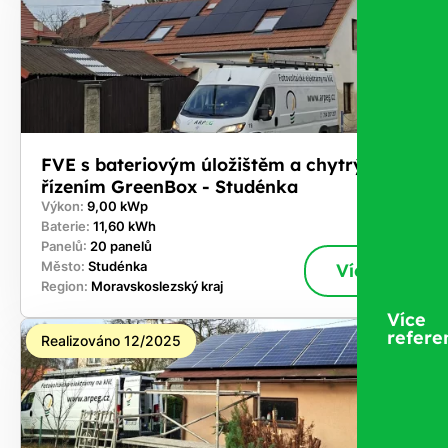
FVE s bateriovým úložištěm a chytrým
řízením GreenBox - Studénka
Výkon:
9,00 kWp
Baterie:
11,60 kWh
Panelů:
20 panelů
Město:
Studénka
Více
Region:
Moravskoslezský kraj
Více
refere
Realizováno 12/2025