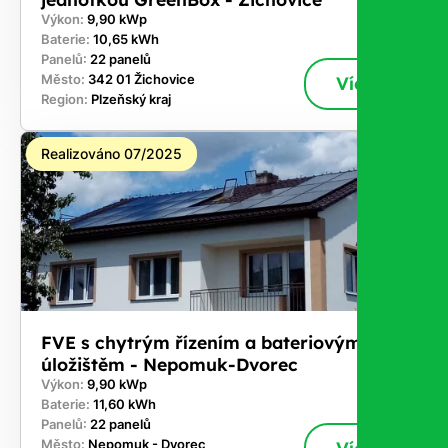
Výkon:
9,90 kWp
Baterie:
10,65 kWh
Panelů:
22 panelů
Město:
342 01 Žichovice
Více
Region:
Plzeňský kraj
Realizováno 07/2025
FVE s chytrým řízením a bateriovým
úložištěm - Nepomuk-Dvorec
Výkon:
9,90 kWp
Baterie:
11,60 kWh
Panelů:
22 panelů
Město:
Nepomuk - Dvorec