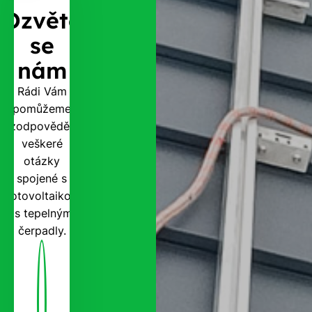
Ozvěte
se
nám
Rádi Vám
pomůžeme
zodpovědět
veškeré
otázky
spojené s
fotovoltaikou
i s tepelnými
čerpadly.