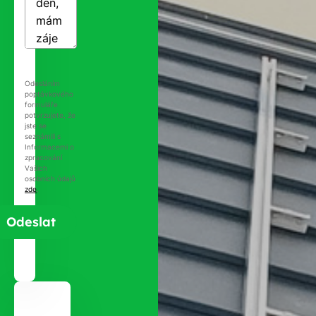
Odesláním
poptávkového
formuláře
potvrzujete, že
jste se
seznámili s
Informacemi o
zpracování
Vašich
osobních údajů
zde
.