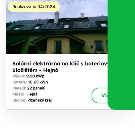
Realizováno 04/2024
Solární elektrárna na klíč s bateriovým
úložištěm - Hejná
Výkon:
9,90 kWp
Baterie:
10,65 kWh
Panelů:
22 panelů
Město:
Hejná
Více
Region:
Plzeňský kraj
ekejte
,