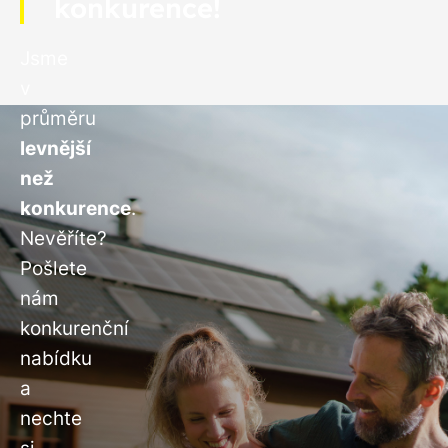
konkurence!
Jsme
v
průměru
levnější
než
konkurence
.
Nevěříte?
Pošlete
nám
konkurenční
nabídku
a
nechte