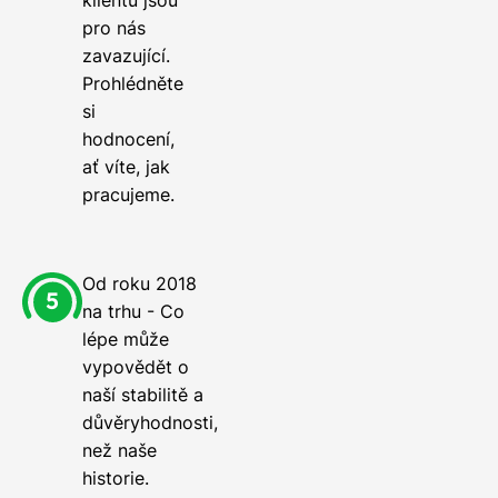
pro nás
zavazující.
Prohlédněte
si
hodnocení,
ať víte, jak
pracujeme.
Od roku 2018
na trhu - Co
lépe může
vypovědět o
naší stabilitě a
důvěryhodnosti,
než naše
historie.