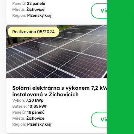
Panelů:
22 panelů
Město:
Žichovice
Více
Region:
Plzeňský kraj
Realizováno 05/2024
Solární elektrárna s výkonem 7,2 kWp
instalovaná v Žichovicích
Výkon:
7,20 kWp
Baterie:
10,65 kWh
Panelů:
16 panelů
Město:
Žichovice
Více
Region:
Plzeňský kraj