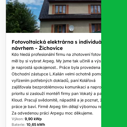
Fotovoltaická elektrárna s individuálním
návrhem - Žichovice
Kdo hledá profesionální firmu na zhotovení fotovoltaiky
měl by si vybrat Arpeg. My jsme tak učinili a výsledkem
je naprostá spokojenost.. Práce byla provedena na klíč.
Obchodní zástupce L.Kalián velmi ochotně pomohl s
vyřízením potřebných dokladů, paní Kolářová
zajišťovala bezproblémovou komunikaci a naprostou
prioritu si zaslouží montéři firmy pan Vokatý a pan
Kloud. Pracují svědomitě, nápaditě a je poznat, že tato
práce je baví. Firmě Arpeg tím dělají výbornou reklamu.
Za odvedenou práci Arpegu moc děkujeme.
Výkon:
9,90 kWp
Baterie:
10,65 kWh