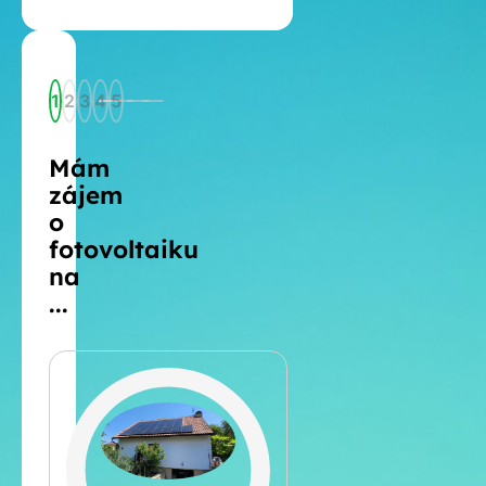
1
2
3
4
5
Mám
zájem
o
fotovoltaiku
na
...
Šikmá