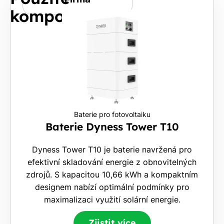
komponenty
E-
mail
Rádi
Vám
Baterie pro fotovoltaiku
zdarma
Baterie Dyness Tower T10
pošleme,
na co
Dyness Tower T10 je baterie navržená pro
máte
efektivní skladování energie z obnovitelných
nárok.
zdrojů. S kapacitou 10,66 kWh a kompaktním
Stačí
designem nabízí optimální podmínky pro
nám dát
maximalizaci využití solární energie.
vědět -
a nic Vás
Zjistit více