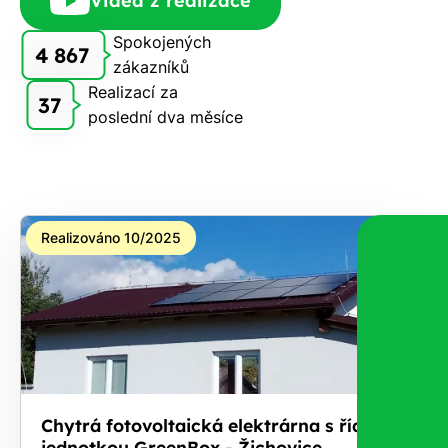
Videa z realizace
Spokojených
4 867
zákazníků
Realizací za
37
poslední dva měsíce
Realizováno 10/2025
Chytrá fotovoltaická elektrárna s řídicí
jednotkou GreenBox - Žichovice