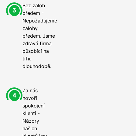
Bez záloh
předem -
Nepožadujeme
zálohy
předem. Jsme
zdravá firma
působící na
trhu
dlouhodobě.
Za nás
hovoří
spokojení
klienti -
Názory
našich
klientů jsou