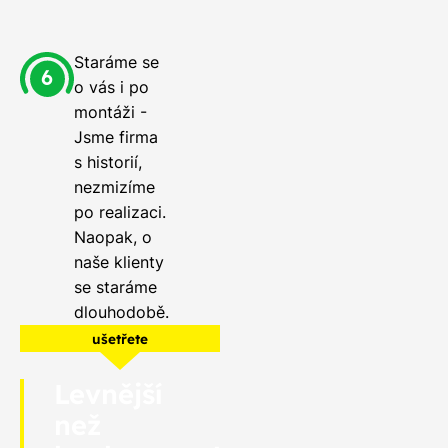
Staráme se
o vás i po
montáži -
Jsme firma
s historií,
nezmizíme
po realizaci.
Naopak, o
naše klienty
se staráme
dlouhodobě.
ušetřete
Levnější
než