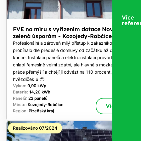
Více
refere
FVE na míru s vyřízením dotace Nová
zelená úsporám - Kozojedy-Robčice
Profesionální a zároveň milý přístup k zákazníkovi. Vše
probíhalo dle předešlé domluvy od začátku až do
konce. Instalaci panelů a elektroinstalaci prováděli
chlapi řemeslně velmi zdatní, ale hlavně s mozkem, co u
práce přemýšlí a chtějí ji odvézt na 110 procent. Za mě
hvězdiček 6 🙂
Výkon:
9,90 kWp
Baterie:
14,20 kWh
Panelů:
22 panelů
Město:
Kozojedy-Robčice
Více
Region:
Plzeňský kraj
Realizováno 07/2024