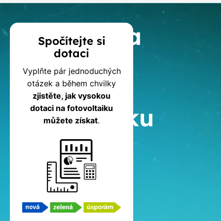
Kalkulačka
Spočítejte si
dotaci
dotací
Vyplňte pár jednoduchých
na
otázek a během chvilky
zjistěte, jak vysokou
fotovoltaiku
dotaci na fotovoltaiku
můžete získat
.