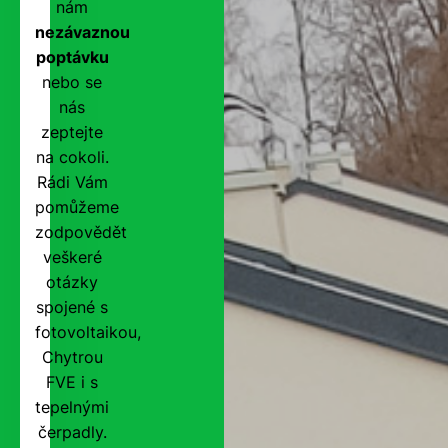
nám
nezávaznou
poptávku
nebo se
nás
zeptejte
na cokoli.
Rádi Vám
pomůžeme
zodpovědět
veškeré
otázky
spojené s
fotovoltaikou,
Chytrou
FVE i s
tepelnými
čerpadly.