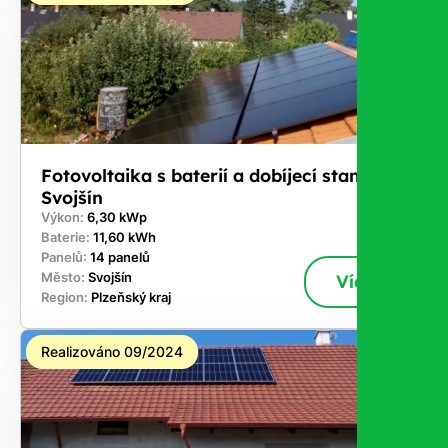
Fotovoltaika s baterií a dobíjecí stanici -
Svojšín
Výkon:
6,30 kWp
Baterie:
11,60 kWh
Panelů:
14 panelů
Město:
Svojšín
Více
Region:
Plzeňský kraj
Realizováno 09/2024