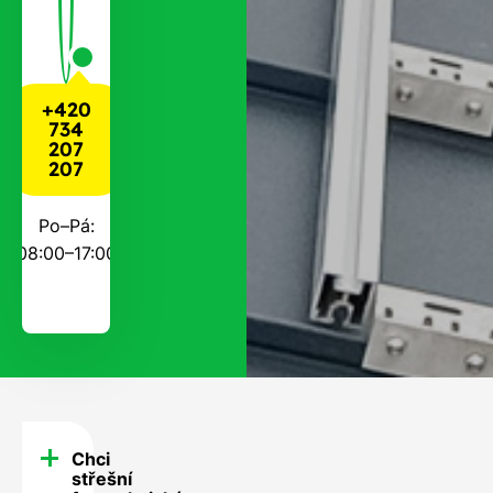
+420
734
207
207
Po–Pá:
08:00–17:00
Chci
FAQ
střešní