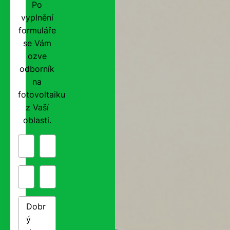
Po
vyplnění
formuláře
se Vám
ozve
odborník
na
fotovoltaiku
z Vaší
oblasti.