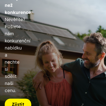
než
konkurence
.
Nevěříte?
Pošlete
nám
konkurenční
nabídku
a
nechte
si
sdělit
naši
cenu.
Zjistit