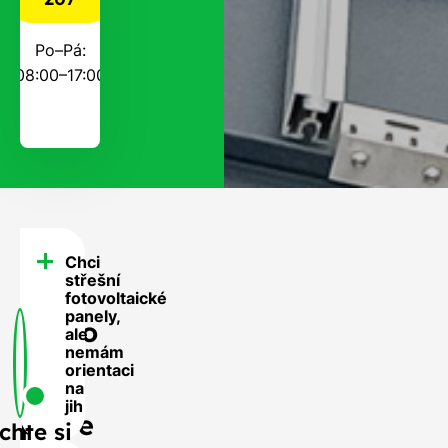
Po–Pá:
08:00–17:00
Chci
FAQ
střešní
-
fotovoltaické
panely,
Často
ale
nemám
se
orientaci
nás
na
jih
ptáte
chte si