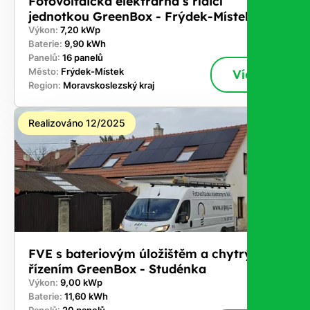
Fotovoltaická elektrárna s řídicí
jednotkou GreenBox - Frýdek-Místek
Výkon:
7,20 kWp
Baterie:
9,90 kWh
Panelů:
16 panelů
Město:
Frýdek-Místek
Více
Region:
Moravskoslezský kraj
Realizováno 12/2025
FVE s bateriovým úložištěm a chytrým
řízením GreenBox - Studénka
Výkon:
9,00 kWp
Baterie:
11,60 kWh