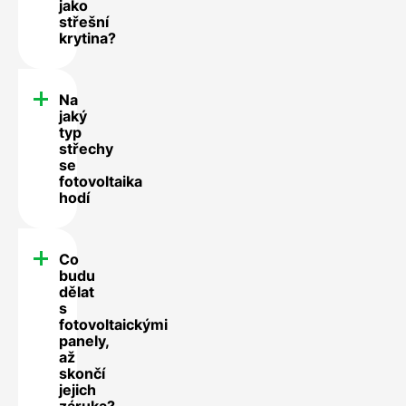
jako
střešní
krytina?
Na
jaký
typ
střechy
se
fotovoltaika
hodí
Co
budu
dělat
s
fotovoltaickými
panely,
až
skončí
jejich
záruka?