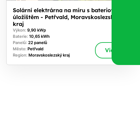
Solární elektrárna na míru s bateriovým
úložištěm - Petřvald, Moravskoslezský
kraj
Výkon:
9,90 kWp
Baterie:
10,65 kWh
Panelů:
22 panelů
Město:
Petřvald
Více
Region:
Moravskoslezský kraj
ekejte
,
hte si
rhnout
ešení
tě dnes
učasnosti