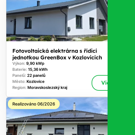
nám dát
vědět -
a nic Vás
to
nestojí.
Fotovoltaická elektrárna s řídicí
jednotkou GreenBox v Kozlovicích
Výkon:
9,90 kWp
Baterie:
15,36 kWh
Panelů:
22 panelů
Město:
Kozlovice
Více
Region:
Moravskoslezský kraj
Realizováno 06/2026