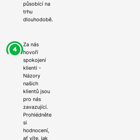
působící na
trhu
dlouhodobě.
Za nás
hovoří
spokojení
klienti -
Názory
našich
klientů jsou
pro nás
zavazující.
Prohlédněte
si
hodnocení,
ať víte, jak