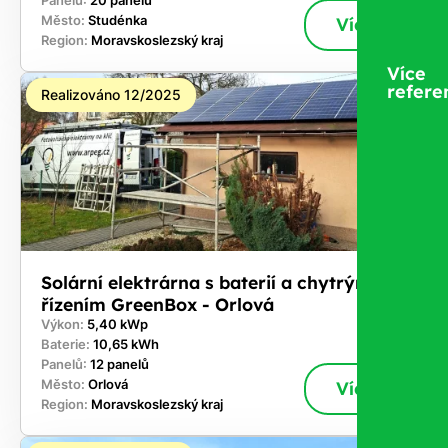
Panelů:
20 panelů
Město:
Studénka
Více
Region:
Moravskoslezský kraj
Více
refere
Realizováno 12/2025
Solární elektrárna s baterií a chytrým
řízením GreenBox - Orlová
Výkon:
5,40 kWp
Baterie:
10,65 kWh
Panelů:
12 panelů
Město:
Orlová
Více
Region:
Moravskoslezský kraj