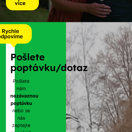
více
Rychle
odpovíme
Pošlete
poptávku/dotaz
Pošlete
nám
nezávaznou
poptávku
nebo se
nás
zeptejte