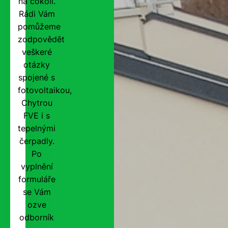
na cokoli.
Rádi Vám
pomůžeme
zodpovědět
veškeré
otázky
spojené s
fotovoltaikou,
Chytrou
FVE i s
tepelnými
čerpadly.
Po
vyplnění
formuláře
se Vám
ozve
odborník