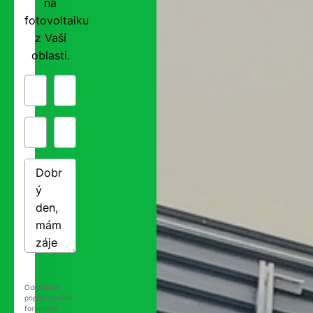
na
fotovoltaiku
z Vaší
oblasti.
Odesláním
poptávkového
formuláře