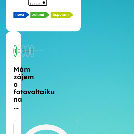
1
2
3
4
5
Mám
zájem
o
fotovoltaiku
na
...