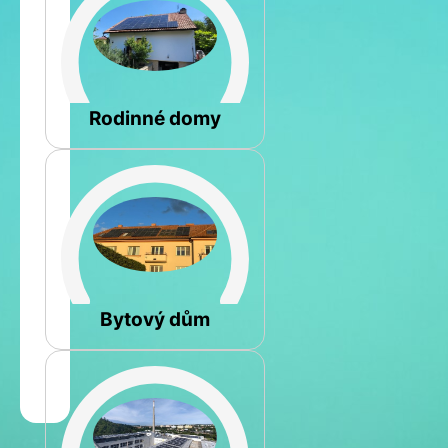
Šikmá
Rodinné domy
Rovná
Bytový dům
Jméno
a
Spočítat
příjmení