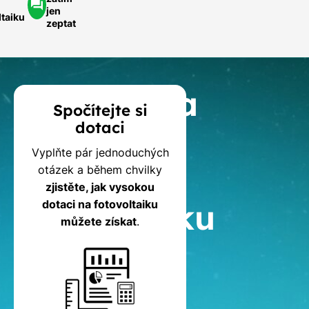
jen
ltaiku
zeptat
Kalkulačka
Spočítejte si
dotaci
dotací
Vyplňte pár jednoduchých
na
otázek a během chvilky
zjistěte, jak vysokou
fotovoltaiku
dotaci na fotovoltaiku
můžete získat
.