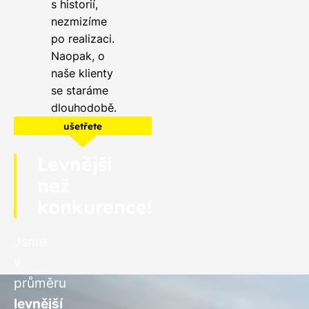
s historií,
nezmizíme
po realizaci.
Naopak, o
naše klienty
se staráme
dlouhodobě.
ušetřete
Levnější
než
konkurence!
Jsme
v
průměru
levnější