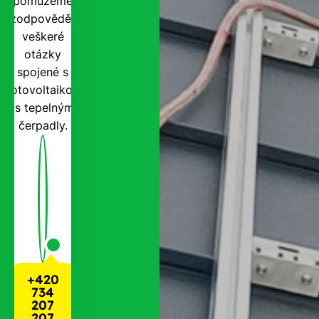
pomůžeme
zodpovědět
veškeré
otázky
spojené s
fotovoltaikou
i s tepelnými
čerpadly.
+420
734
207
207