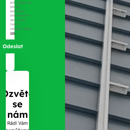
potvrzujete, že
jste se
seznámili s
Informacemi o
zpracování
Vašich
osobních údajů
zde
.
Ozvěte
se
nám
Rádi Vám