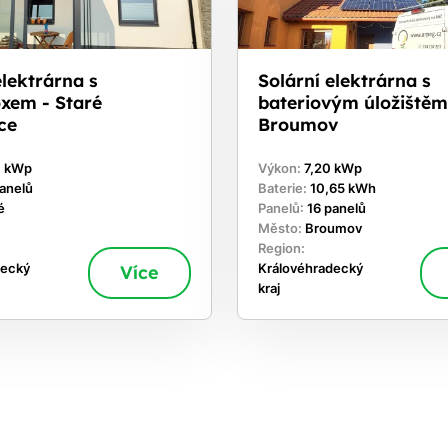
elektrárna s
Solární elektrárna s
xem - Staré
bateriovým úložištěm
ce
Broumov
0 kWp
Výkon:
7,20 kWp
panelů
Baterie:
10,65 kWh
é
Panelů:
16 panelů
Město:
Broumov
Region:
decký
Více
Královéhradecký
kraj