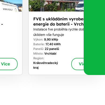
FVE s ukládáním vyrobené
 -
energie do baterií - Vrchlabí
Instalace fve proběhla rychle dobře s
úklidem vše funguje
Výkon:
9,90 kWp
Baterie:
17,40 kWh
Panelů:
22 panelů
Město:
Vrchlabí
Region:
Více
Královéhradecký
Více
kraj