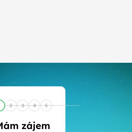
1
2
3
4
5
Mám zájem