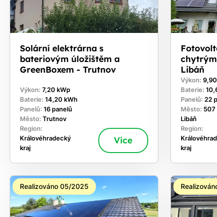
Solární elektrárna s
Fotovolt
bateriovým úložištěm a
chytrým
GreenBoxem - Trutnov
Libáň
Výkon:
9,9
Výkon:
7,20 kWp
Baterie:
10,
Baterie:
14,20 kWh
Panelů:
22 
Panelů:
16 panelů
Město:
507
Město:
Trutnov
Libáň
Region:
Region:
Královéhradecký
Více
Královéhra
kraj
kraj
Realizováno 05/2025
Realizován