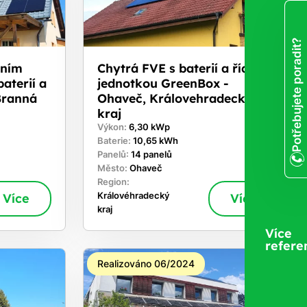
Potřebujete poradit?
áním
Chytrá FVE s baterií a řídicí
aterií a
jednotkou GreenBox -
Branná
Ohaveč, Královehradecký
kraj
Výkon:
6,30 kWp
Baterie:
10,65 kWh
Panelů:
14 panelů
Město:
Ohaveč
Region:
Více
Královéhradecký
Více
kraj
Více
refere
Realizováno 06/2024