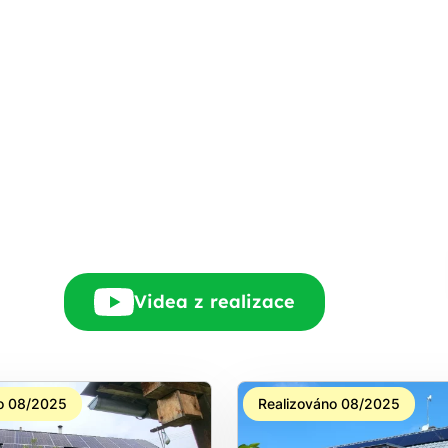
Rádi Vám zdarma
pošleme, na co máte
nárok.
tačí nám dát vědět - a
nic Vás to nestojí.
Videa z realizace
o 08/2025
Realizováno 08/2025