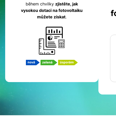
během chvilky
zjistěte, jak
fotovoltaiku
vysokou dotaci na fotovoltaiku
f
můžete získat
.