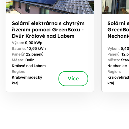
Solární elektrárna s chytrým
Solární 
řízením pomocí GreenBoxu -
GreenBo
Dvůr Králové nad Labem
Nechani
Výkon:
9,90 kWp
Baterie:
10,65 kWh
Výkon:
5,4
Panelů:
22 panelů
Panelů:
12 
Město:
Dvůr
Město:
Star
Králové nad Labem
Nechanice
Region:
Region:
Královéhradecký
Více
Královéhra
kraj
kraj
ekejte
,