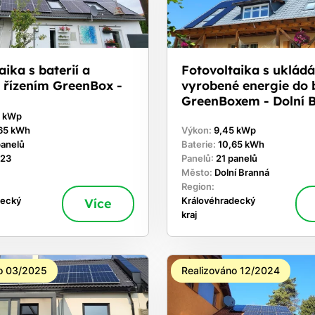
aika s baterií a
Fotovoltaika s uklád
 řízením GreenBox -
vyrobené energie do b
GreenBoxem - Dolní 
0 kWp
65 kWh
Výkon:
9,45 kWp
panelů
Baterie:
10,65 kWh
 23
Panelů:
21 panelů
Město:
Dolní Branná
Region:
decký
Více
Královéhradecký
kraj
o 03/2025
Realizováno 12/2024