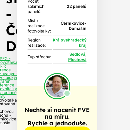
Počet
solárních
22 panelů
-
panelů:
Místo
Černíkovice-
Černíkovice-
realizace
Domašín
fotovoltaiky:
Domašín
Region
Královéhradecký
realizace:
kraj
Sedlová
,
Typ střechy:
PEG -
Plechová
tovoltaika
klíč
rence
izovaných
voltaických
tráren
ference
tovoltaiky
o rodinné
my
ovoltaika
ntovaná
Nechte si nacenit FVE
echovou
na míru.
echu -
níkovice-
Rychle a jednoduše.
mašín