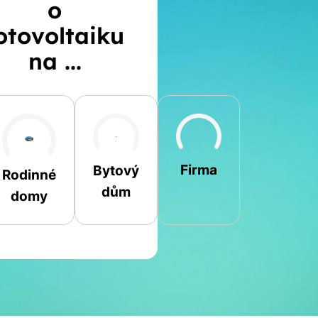
o
otovoltaiku
na ...
Šikmá
Rovná
Jiná
Firma
Bytový
Rodinné
dům
domy
Jméno a příjmení
Spočítat
Telefon
kalkulaci
E-mail