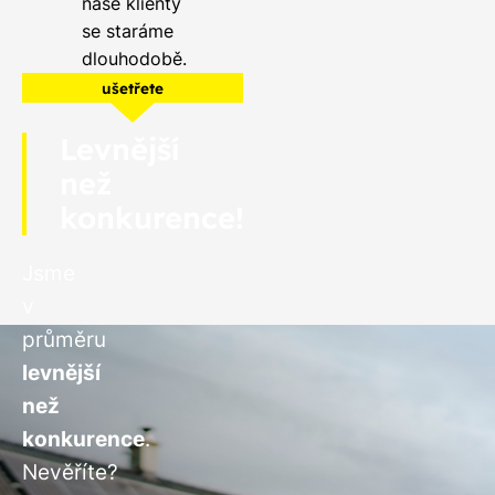
naše klienty
se staráme
dlouhodobě.
ušetřete
Levnější
než
konkurence!
Jsme
v
průměru
levnější
než
konkurence
.
Nevěříte?