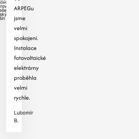
tovoltaika
 rovné
ARPEGu
řeše-
ský
jsme
šín
velmi
spokojení.
Instalace
fotovoltaické
elektrárny
proběhla
velmi
rychle.
Lubomír
B.