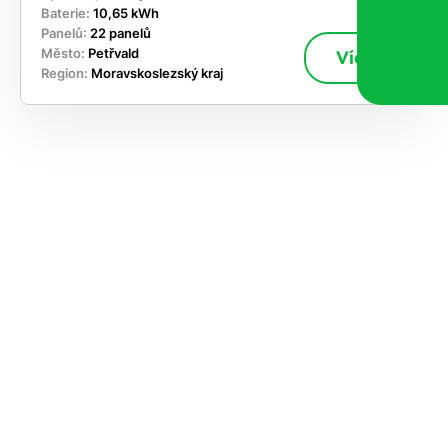
Baterie:
10,65 kWh
Panelů:
22 panelů
Město:
Petřvald
Více
Region:
Moravskoslezský kraj
ekejte
,
hte si
rhnout
ešení
tě dnes
učasnosti
le kapacitu
ímání nových
ek, takže se