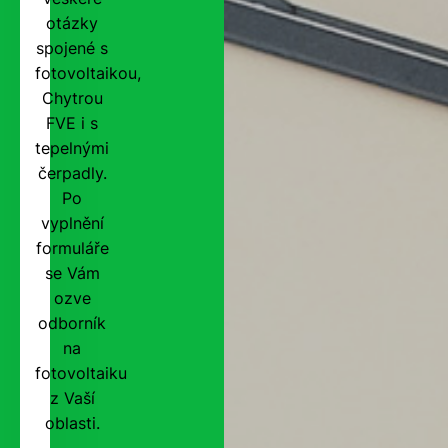
otázky
spojené s
fotovoltaikou,
Chytrou
FVE i s
tepelnými
čerpadly.
Po
vyplnění
formuláře
se Vám
ozve
odborník
na
fotovoltaiku
z Vaší
oblasti.