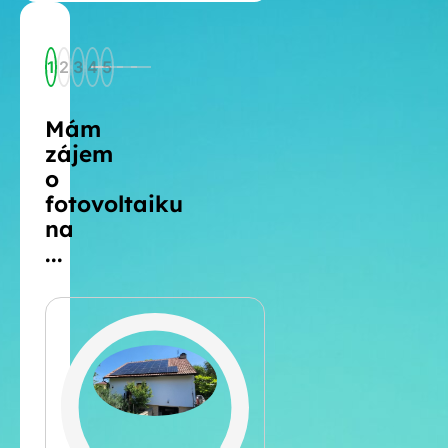
1
2
3
4
5
Mám
zájem
o
fotovoltaiku
na
...
Šikmá