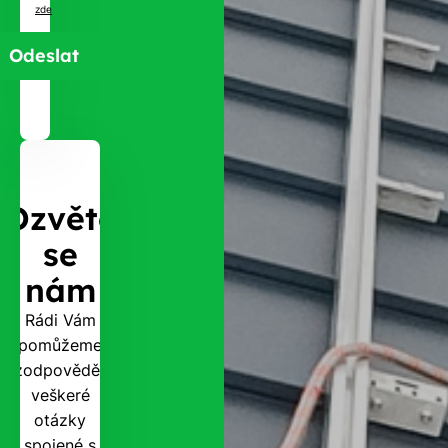
zde
.
Ozvěte
se
nám
Rádi Vám
pomůžeme
zodpovědět
veškeré
otázky
spojené s