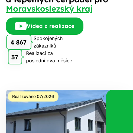
Moravskoslezský kraj
E-
mail
Videa z realizace
Spokojených
4 867
zákazníků
Rádi
Realizací za
Vám
37
poslední dva měsíce
zdarma
pošleme,
na co
máte
nárok.
Realizováno 07/2026
Stačí
nám dát
vědět -
a nic Vás
to