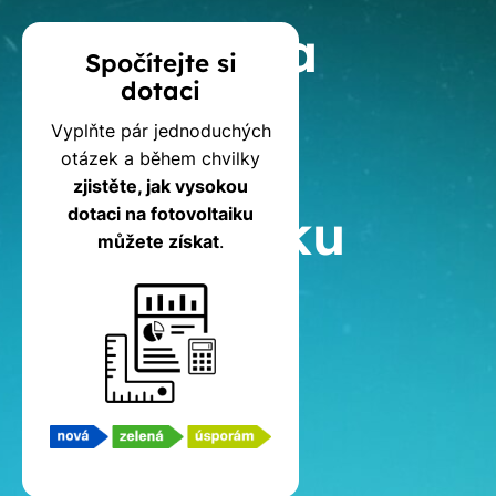
Kalkulačka
Spočítejte si
dotaci
dotací
Vyplňte pár jednoduchých
na
otázek a během chvilky
zjistěte, jak vysokou
fotovoltaiku
dotaci na fotovoltaiku
můžete získat
.