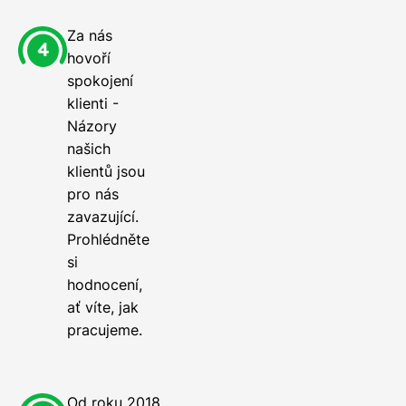
Za nás
hovoří
spokojení
klienti -
Názory
našich
klientů jsou
pro nás
zavazující.
Prohlédněte
si
hodnocení,
ať víte, jak
pracujeme.
Od roku 2018