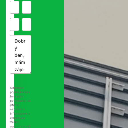
Odesláním
poptávkového
formuláře
potvrzujete, že
jste se
seznámili s
Informacemi o
zpracování
Vašich
osobních údajů