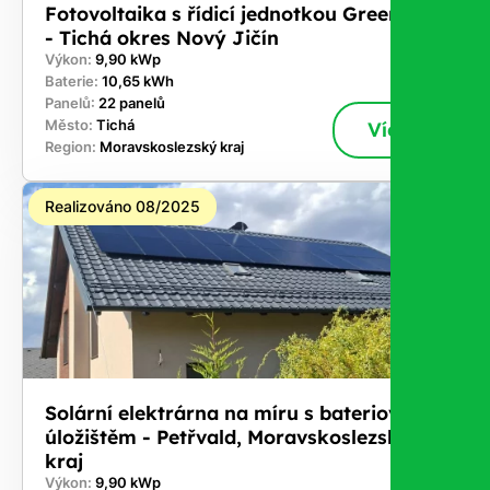
Fotovoltaika s řídicí jednotkou GreenBox
- Tichá okres Nový Jičín
Výkon:
9,90 kWp
Baterie:
10,65 kWh
Panelů:
22 panelů
Město:
Tichá
Více
Region:
Moravskoslezský kraj
Realizováno 08/2025
Solární elektrárna na míru s bateriovým
úložištěm - Petřvald, Moravskoslezský
kraj
Výkon:
9,90 kWp