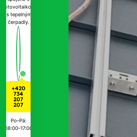
fotovoltaikou
i s tepelnými
čerpadly.
+420
734
207
207
Po–Pá:
08:00–17:00