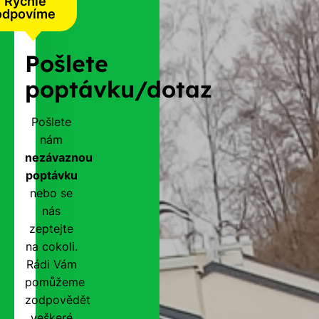
Rychle
odpovíme
Pošlete
poptávku/dotaz
Pošlete
nám
nezávaznou
poptávku
nebo se
nás
zeptejte
na cokoli.
Rádi Vám
pomůžeme
zodpovědět
veškeré