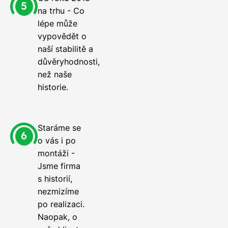
na trhu - Co
lépe může
vypovědět o
naší stabilitě a
důvěryhodnosti,
než naše
historie.
Staráme se
o vás i po
montáži -
Jsme firma
s historií,
nezmizíme
po realizaci.
Naopak, o