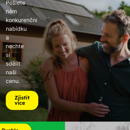
Pošlete
nám
konkurenční
nabídku
a
nechte
si
sdělit
naši
cenu.
Zjistit
více