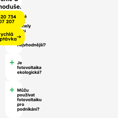
noduše.
20 734
Jaké
07 207
FVE
panely
jsou
ychlá
pro
ptávka
mě
nejvhodnější?
Je
fotovoltaika
ekologická?
Můžu
používat
fotovoltaiku
pro
podnikání?