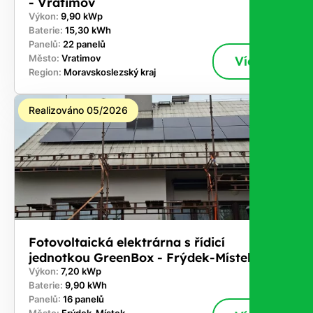
- Vratimov
Výkon:
9,90 kWp
Baterie:
15,30 kWh
Panelů:
22 panelů
Město:
Vratimov
Více
Region:
Moravskoslezský kraj
Realizováno 05/2026
Fotovoltaická elektrárna s řídicí
jednotkou GreenBox - Frýdek-Místek
Výkon:
7,20 kWp
Baterie:
9,90 kWh
Panelů:
16 panelů