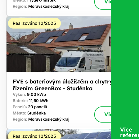
Město:
Frýdek-Místek
Více
Region:
Moravskoslezský kraj
Realizováno 12/2025
FVE s bateriovým úložištěm a chytrým
řízením GreenBox - Studénka
Výkon:
9,00 kWp
Baterie:
11,60 kWh
Panelů:
20 panelů
Město:
Studénka
Více
Region:
Moravskoslezský kraj
Více
refere
Realizováno 12/2025