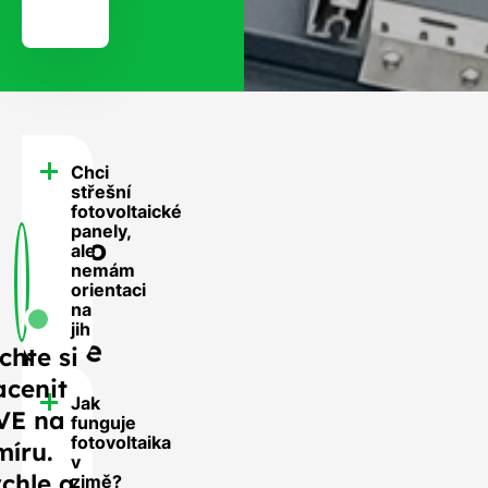
Chci
FAQ
střešní
-
fotovoltaické
panely,
Často
ale
nemám
se
orientaci
nás
na
jih
ptáte
chte si
acenit
Jak
VE na
funguje
fotovoltaika
míru.
v
chle a
zimě?