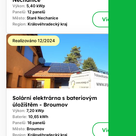
Výkon:
5,40 kWp
Panelů:
12 panelů
Město:
Staré Nechanice
Více
Region:
Královéhradecký kraj
Realizováno 12/2024
Solární elektrárna s bateriovým
úložištěm - Broumov
Výkon:
7,20 kWp
Baterie:
10,65 kWh
Panelů:
16 panelů
Město:
Broumov
Více
Region:
Královéhradecký kraj