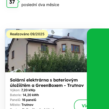
37
poslední dva měsíce
zdarma
pošleme,
na co
máte
nárok.
Realizováno 09/2025
Stačí
nám dát
vědět -
a nic Vás
to
nestojí.
Solární elektrárna s bateriovým
úložištěm a GreenBoxem - Trutnov
Výkon:
7,20 kWp
Baterie:
14,20 kWh
Panelů:
16 panelů
Město:
Trutnov
Více