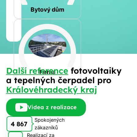
Rovná
Bytový dům
Jméno
a
Spočítat
příjmení
kalkulaci
Jiná
Další reference
fotovoltaiky
Telefon
Firma
a tepelných čerpadel pro
Královéhradecký kraj
E-
mail
Videa z realizace
Spokojených
4 867
zákazníků
Rádi
Realizací za
Vám