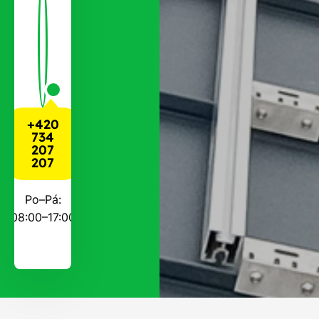
+420
734
207
207
Po–Pá:
08:00–17:00