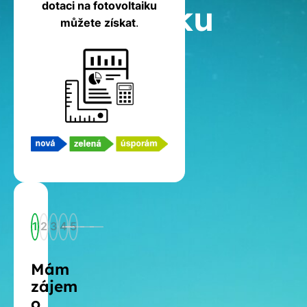
fotovoltaiku
dotaci na fotovoltaiku
můžete získat
.
1
2
3
4
5
Mám
zájem
o