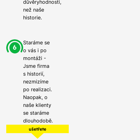
důvěryhodnosti,
než naše
historie.
Staráme se
o vás i po
montáži -
Jsme firma
s historií,
nezmizíme
po realizaci.
Naopak, o
naše klienty
se staráme
dlouhodobě.
ušetřete