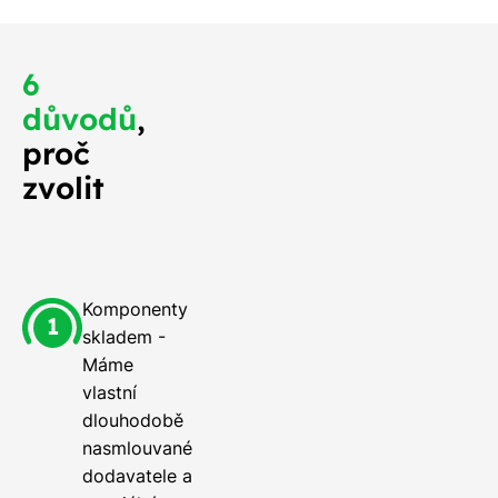
6
důvodů
,
proč
zvolit
Komponenty
skladem -
Máme
vlastní
dlouhodobě
nasmlouvané
dodavatele a