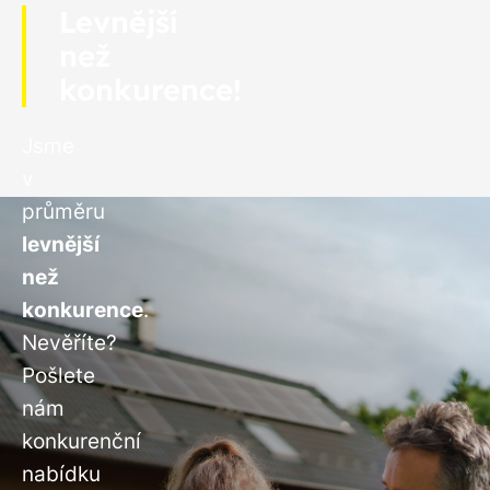
Levnější
než
konkurence!
Jsme
v
průměru
levnější
než
konkurence
.
Nevěříte?
Pošlete
nám
konkurenční
nabídku