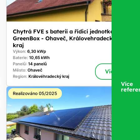
Chytrá FVE s baterií a řídicí jednotkou
GreenBox - Ohaveč, Královehradecký
kraj
Výkon:
6,30 kWp
Baterie:
10,65 kWh
Panelů:
14 panelů
Město:
Ohaveč
Více
Region:
Královéhradecký kraj
Více
refere
Realizováno 05/2025