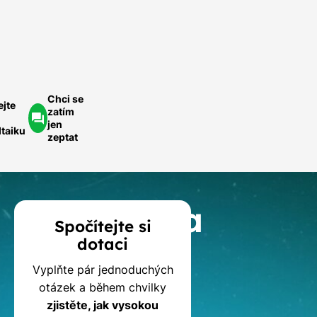
ychlá
optávka
Chci se
ejte
zatím
jen
ltaiku
zeptat
Kalkulačka
Spočítejte si
dotaci
dotací
Vyplňte pár jednoduchých
na
otázek a během chvilky
zjistěte, jak vysokou