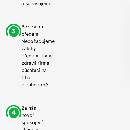
a servisujeme.
Bez záloh
předem -
Nepožadujeme
zálohy
předem. Jsme
zdravá firma
působící na
trhu
dlouhodobě.
Za nás
hovoří
spokojení
klienti -