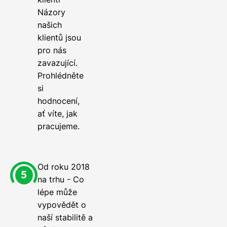
Názory
našich
klientů jsou
pro nás
zavazující.
Prohlédněte
si
hodnocení,
ať víte, jak
pracujeme.
Od roku 2018
na trhu - Co
lépe může
vypovědět o
naší stabilitě a