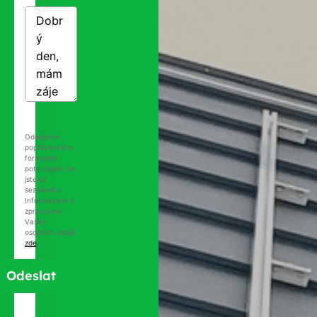
Odesláním
poptávkového
formuláře
potvrzujete, že
jste se
seznámili s
Informacemi o
zpracování
Vašich
osobních údajů
zde
.