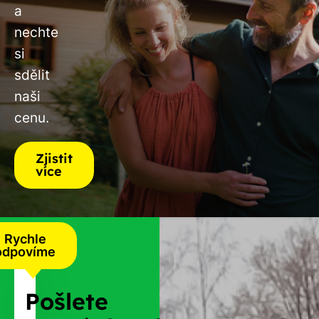
a
nechte
si
sdělit
naši
cenu.
Zjistit
více
Rychle
odpovíme
Pošlete