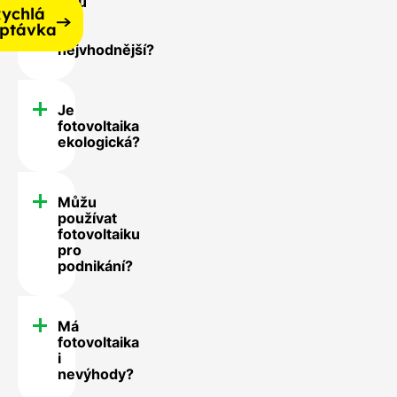
jsou
ychlá
pro
ptávka
mě
nejvhodnější?
Je
fotovoltaika
ekologická?
Můžu
používat
fotovoltaiku
pro
podnikání?
Má
fotovoltaika
i
nevýhody?