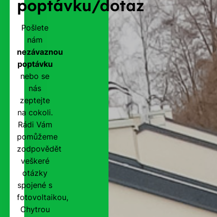
poptávku/dotaz
Pošlete
nám
nezávaznou
poptávku
nebo se
nás
zeptejte
na cokoli.
Rádi Vám
pomůžeme
zodpovědět
veškeré
otázky
spojené s
fotovoltaikou,
Chytrou