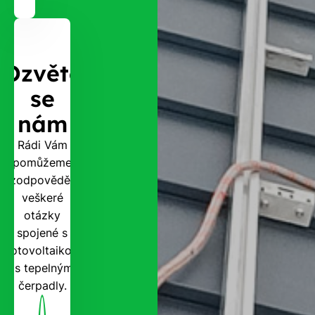
Ozvěte
se
nám
Rádi Vám
pomůžeme
zodpovědět
veškeré
otázky
spojené s
fotovoltaikou
i s tepelnými
čerpadly.