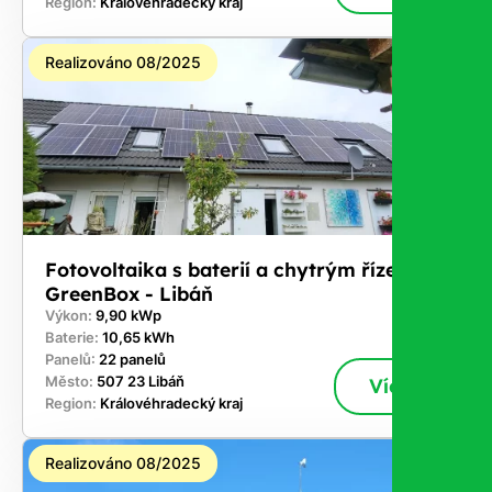
Region:
Královéhradecký kraj
Realizováno 08/2025
Fotovoltaika s baterií a chytrým řízením
GreenBox - Libáň
Výkon:
9,90 kWp
Baterie:
10,65 kWh
Panelů:
22 panelů
Město:
507 23 Libáň
Více
Region:
Královéhradecký kraj
Realizováno 08/2025