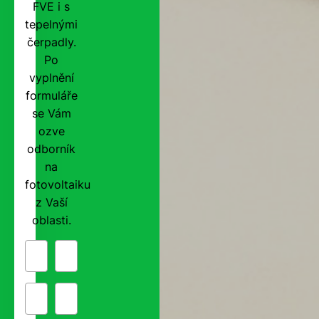
FVE i s
tepelnými
čerpadly.
Po
vyplnění
formuláře
se Vám
ozve
odborník
na
fotovoltaiku
z Vaší
oblasti.