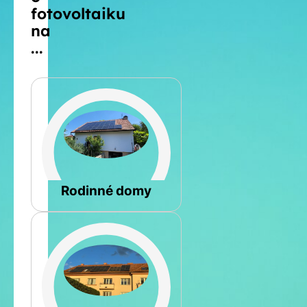
fotovoltaiku
na
...
Šikmá
Rodinné domy