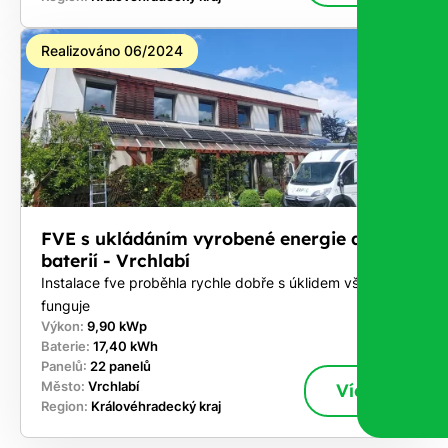
Realizováno 06/2024
FVE s ukládáním vyrobené energie do
baterií - Vrchlabí
Instalace fve proběhla rychle dobře s úklidem vše
funguje
Výkon:
9,90 kWp
Baterie:
17,40 kWh
Panelů:
22 panelů
Město:
Vrchlabí
Více
Region:
Královéhradecký kraj