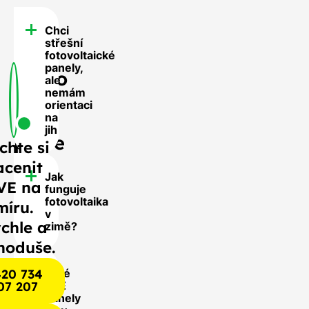
Chci
FAQ
střešní
-
fotovoltaické
panely,
Často
ale
nemám
se
orientaci
nás
na
jih
ptáte
chte si
acenit
Jak
VE na
funguje
fotovoltaika
míru.
v
chle a
zimě?
noduše.
20 734
Jaké
07 207
FVE
panely