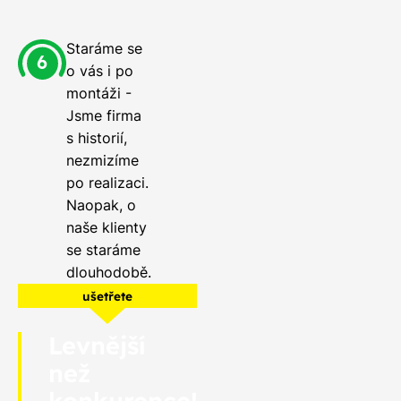
Staráme se
o vás i po
montáži -
Jsme firma
s historií,
nezmizíme
po realizaci.
Naopak, o
naše klienty
se staráme
dlouhodobě.
ušetřete
Levnější
než