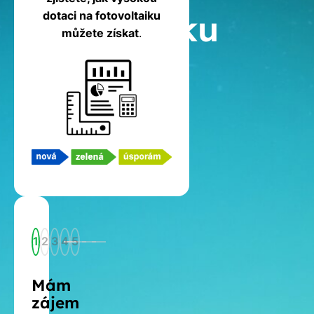
fotovoltaiku
dotaci na fotovoltaiku
můžete získat
.
1
2
3
4
5
Mám
zájem