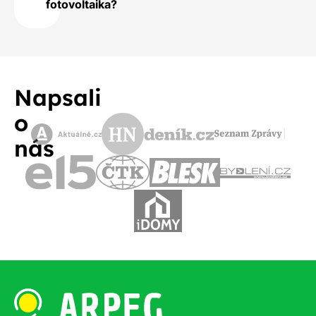
fotovoltaika?
Napsali
o
nás