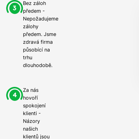
Bez záloh
předem -
Nepožadujeme
zálohy
předem. Jsme
zdravá firma
působící na
trhu
dlouhodobě.
Za nás
hovoří
spokojení
klienti -
Názory
našich
klientů jsou