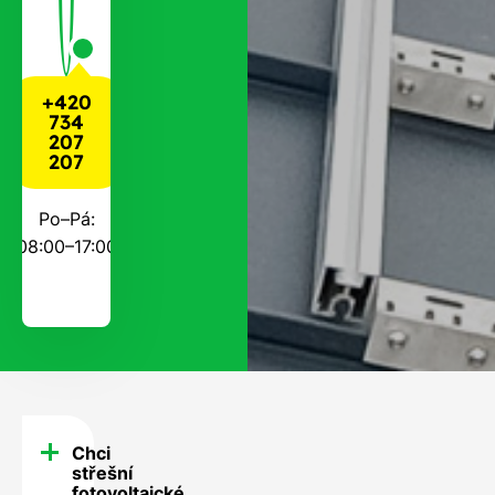
+420
734
207
207
Po–Pá:
08:00–17:00
Chci
FAQ
střešní
fotovoltaické