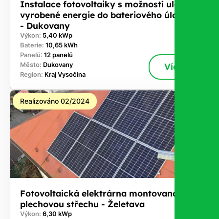
Instalace fotovoltaiky s možností uložení
vyrobené energie do bateriového úložiště
- Dukovany
Výkon:
5,40 kWp
Baterie:
10,65 kWh
Panelů:
12 panelů
Město:
Dukovany
Více
Region:
Kraj Vysočina
Realizováno 02/2024
Fotovoltaická elektrárna montovaná na
plechovou střechu - Želetava
Výkon:
6,30 kWp