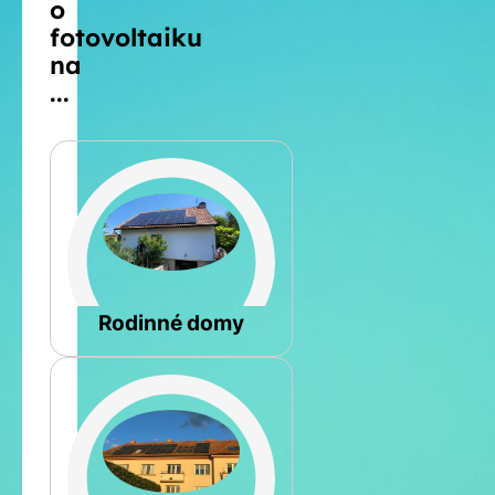
o
fotovoltaiku
na
...
Šikmá
Rodinné domy