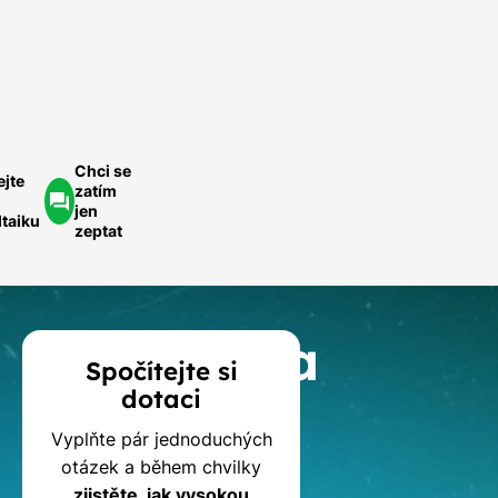
ednoduše.
ychlá
optávka
Chci se
ejte
zatím
jen
ltaiku
zeptat
Kalkulačka
Spočítejte si
dotaci
dotací
Vyplňte pár jednoduchých
na
otázek a během chvilky
zjistěte, jak vysokou