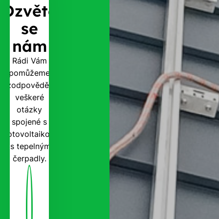
Ozvěte
se
nám
Rádi Vám
pomůžeme
zodpovědět
veškeré
otázky
spojené s
fotovoltaikou
i s tepelnými
čerpadly.