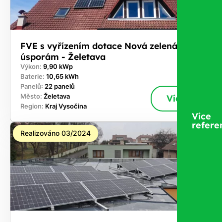
FVE s vyřízením dotace Nová zelená
úsporám - Želetava
Výkon:
9,90 kWp
Baterie:
10,65 kWh
Panelů:
22 panelů
Město:
Želetava
Více
Region:
Kraj Vysočina
Více
refere
Realizováno 03/2024