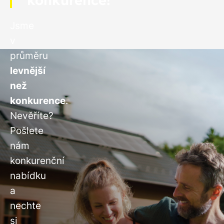
konkurence!
Jsme
v
průměru
levnější
než
konkurence
.
Nevěříte?
Pošlete
nám
konkurenční
nabídku
a
nechte
si