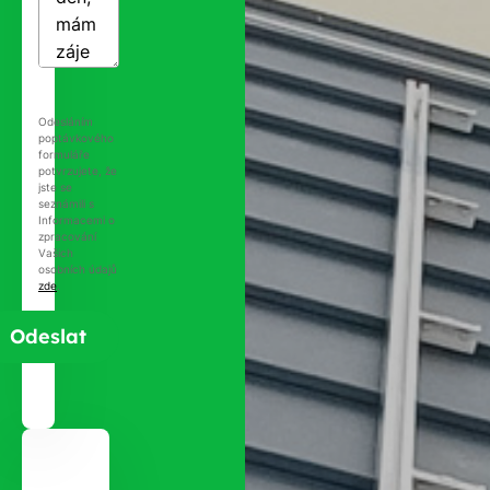
Odesláním
poptávkového
formuláře
potvrzujete, že
jste se
seznámili s
Informacemi o
zpracování
Vašich
osobních údajů
zde
.