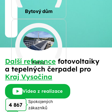
Rovná
Bytový dům
Jméno
a
Spočítat
příjmení
kalkulaci
Jiná
Další reference
fotovoltaiky
Telefon
Firma
a tepelných čerpadel pro
Kraj Vysočina
E-
mail
Videa z realizace
Spokojených
4 867
zákazníků
Rádi