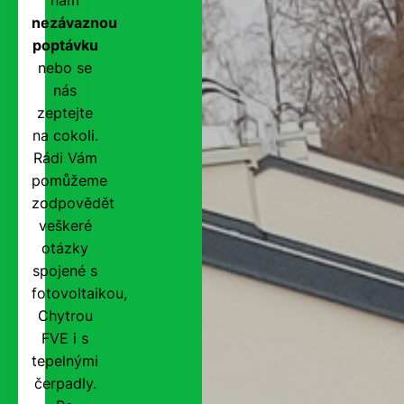
nezávaznou
poptávku
nebo se
nás
zeptejte
na cokoli.
Rádi Vám
pomůžeme
zodpovědět
veškeré
otázky
spojené s
fotovoltaikou,
Chytrou
FVE i s
tepelnými
čerpadly.