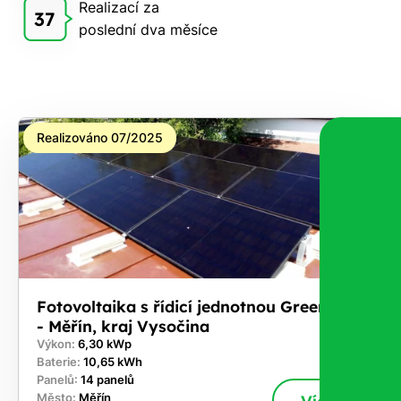
Realizací za
Vám
37
poslední dva měsíce
zdarma
pošleme,
na co
máte
nárok.
Realizováno 07/2025
Stačí
nám dát
vědět -
a nic Vás
to
nestojí.
Fotovoltaika s řídicí jednotnou GreenBox
- Měřín, kraj Vysočina
Výkon:
6,30 kWp
Baterie:
10,65 kWh
Panelů:
14 panelů
Město:
Měřín