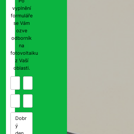
Po
vyplnění
formuláře
se Vám
ozve
odborník
na
fotovoltaiku
z Vaší
oblasti.