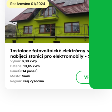
Realizováno 01/2024
Instalace fotovoltaické elektrárny s
nabíjecí stanici pro elektromobily - Smrk
Výkon:
6,30 kWp
Baterie:
10,65 kWh
Panelů:
14 panelů
Město:
Smrk
Více
Region:
Kraj Vysočina
ekejte
,
hte si