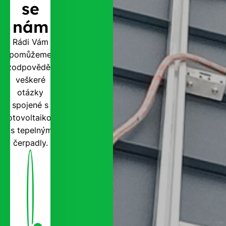
se
nám
Rádi Vám
pomůžeme
zodpovědět
veškeré
otázky
spojené s
fotovoltaikou
i s tepelnými
čerpadly.