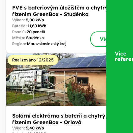
FVE s bateriovým úložištěm a chytrým
řízením GreenBox - Studénka
Výkon:
9,00 kWp
Baterie:
11,60 kWh
Panelů:
20 panelů
Město:
Studénka
Více
Region:
Moravskoslezský kraj
Více
refere
Realizováno 12/2025
Solární elektrárna s baterií a chytrým
řízením GreenBox - Orlová
Výkon:
5,40 kWp