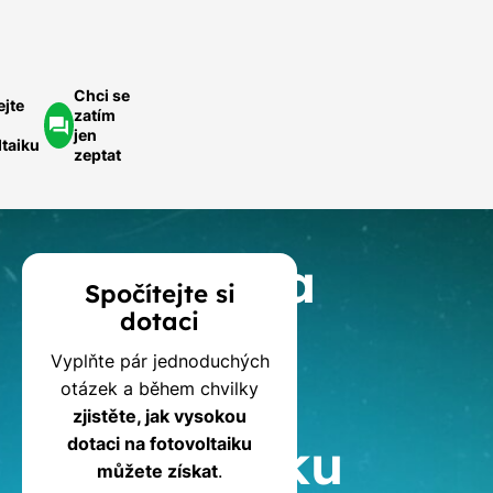
Chci se
ejte
zatím
jen
ltaiku
zeptat
Kalkulačka
Spočítejte si
dotaci
dotací
Vyplňte pár jednoduchých
na
otázek a během chvilky
zjistěte, jak vysokou
fotovoltaiku
dotaci na fotovoltaiku
můžete získat
.