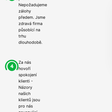
Nepožadujeme
zálohy
předem. Jsme
zdravá firma
působící na
trhu
dlouhodobě.
Za nás
hovoří
spokojení
klienti -
Názory
našich
klientů jsou
pro nás