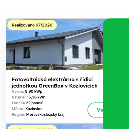
na co
máte
nárok.
Realizováno 07/2026
Stačí
nám dát
vědět -
a nic Vás
to
nestojí.
Fotovoltaická elektrárna s řídicí
jednotkou GreenBox v Kozlovicích
Výkon:
9,90 kWp
Baterie:
15,36 kWh
Panelů:
22 panelů
Město:
Kozlovice
Více
Region:
Moravskoslezský kraj