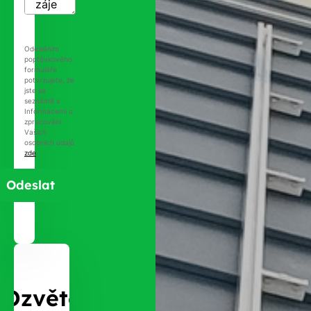
Odesláním
poptávkového
formuláře
potvrzujete, že
jste se
seznámili s
Informacemi o
zpracování
Vašich
osobních údajů
zde
.
Ozvěte