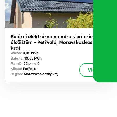
Solární elektrárna na míru s bateriovým
úložištěm - Petřvald, Moravskoslezský
kraj
Výkon:
9,90 kWp
Baterie:
10,65 kWh
Panelů:
22 panelů
Město:
Petřvald
Více
Region:
Moravskoslezský kraj
ekejte
,
hte si
rhnout