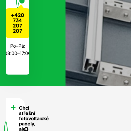
+420
734
207
207
Po–Pá:
08:00–17:00
Chci
FAQ
střešní
-
fotovoltaické
panely,
Často
ale