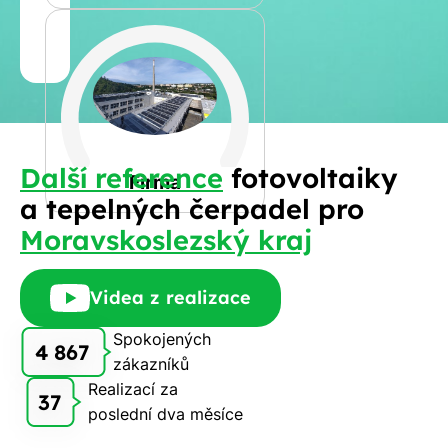
Jméno
a
Spočítat
příjmení
kalkulaci
Jiná
Další reference
fotovoltaiky
Telefon
Firma
a tepelných čerpadel pro
Moravskoslezský kraj
E-
mail
Videa z realizace
Spokojených
4 867
zákazníků
Rádi
Realizací za
Vám
37
poslední dva měsíce
zdarma
pošleme,