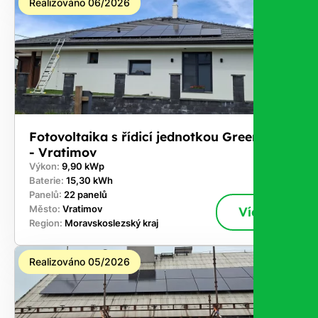
Realizováno 06/2026
Fotovoltaika s řídicí jednotkou GreenBox
- Vratimov
Výkon:
9,90 kWp
Baterie:
15,30 kWh
Panelů:
22 panelů
Město:
Vratimov
Více
Region:
Moravskoslezský kraj
Realizováno 05/2026