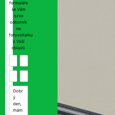
formuláře
se Vám
ozve
odborník
na
fotovoltaiku
z Vaší
oblasti.