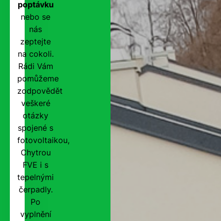
poptávku
nebo se
nás
zeptejte
na cokoli.
Rádi Vám
pomůžeme
zodpovědět
veškeré
otázky
spojené s
fotovoltaikou,
Chytrou
FVE i s
tepelnými
čerpadly.
Po
vyplnění