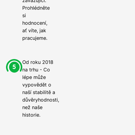
zavazující.
Prohlédněte
si
hodnocení,
ať víte, jak
pracujeme.
Od roku 2018
na trhu - Co
lépe může
vypovědět o
naší stabilitě a
důvěryhodnosti,
než naše
historie.