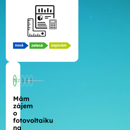
1
2
3
4
5
Mám
zájem
o
fotovoltaiku
na