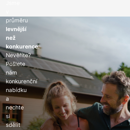
Jsme
v
průměru
levnější
než
konkurence
.
Nevěříte?
Pošlete
nám
konkurenční
nabídku
a
nechte
si
sdělit