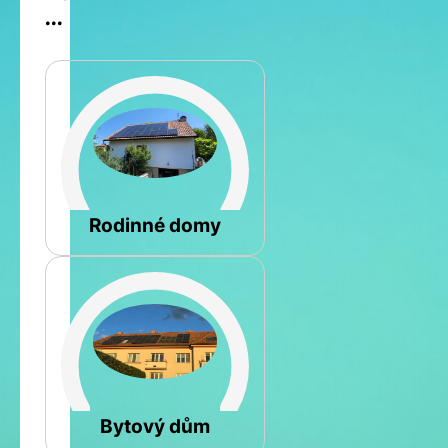
...
Šikmá
Rodinné domy
Rovná
Bytový dům