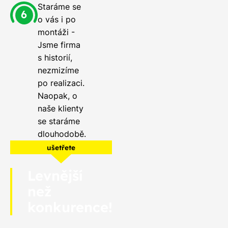
Staráme se
o vás i po
montáži -
Jsme firma
s historií,
nezmizíme
po realizaci.
Naopak, o
naše klienty
se staráme
dlouhodobě.
ušetřete
Levnější
než
konkurence!