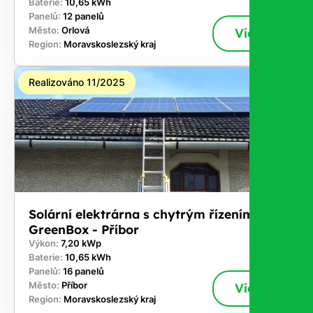
Baterie:
10,65 kWh
Panelů:
12 panelů
Město:
Orlová
Více
Region:
Moravskoslezský kraj
Realizováno 11/2025
Solární elektrárna s chytrým řízením
GreenBox - Příbor
Výkon:
7,20 kWp
Baterie:
10,65 kWh
Panelů:
16 panelů
Město:
Příbor
Více
Region:
Moravskoslezský kraj