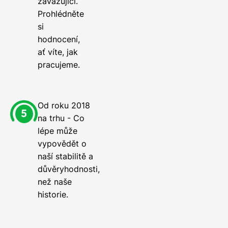
zavazující.
Prohlédněte
si
hodnocení,
ať víte, jak
pracujeme.
Od roku 2018
na trhu - Co
lépe může
vypovědět o
naší stabilitě a
důvěryhodnosti,
než naše
historie.