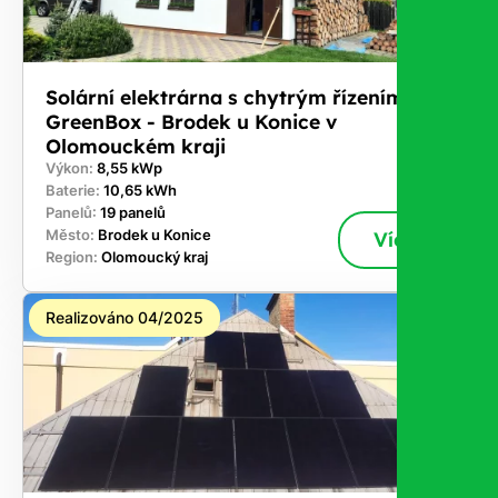
Solární elektrárna s chytrým řízením
GreenBox - Brodek u Konice v
Olomouckém kraji
Výkon:
8,55 kWp
Baterie:
10,65 kWh
Panelů:
19 panelů
Město:
Brodek u Konice
Více
Region:
Olomoucký kraj
Realizováno 04/2025