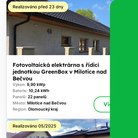
nárok.
Realizováno před 23 dny
Stačí
nám dát
vědět -
a nic Vás
to
nestojí.
Fotovoltaická elektrárna s řídicí
jednotkou GreenBox v Milotice nad
Bečvou
Výkon:
9,90 kWp
Baterie:
10,24 kWh
Panelů:
22 panelů
Město:
Milotice nad Bečvou
Více
Region:
Olomoucký kraj
Realizováno 05/2025