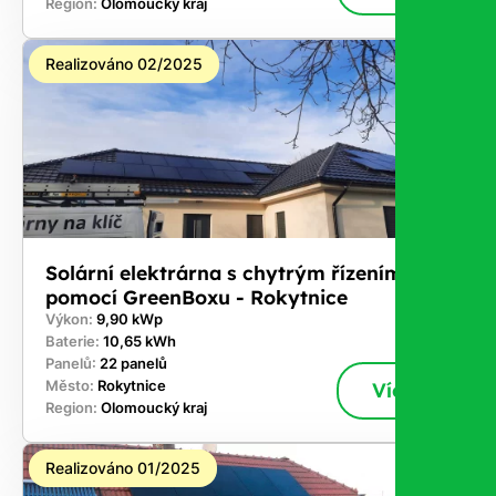
Region:
Olomoucký kraj
Realizováno 02/2025
Solární elektrárna s chytrým řízením
pomocí GreenBoxu - Rokytnice
Výkon:
9,90 kWp
Baterie:
10,65 kWh
Panelů:
22 panelů
Město:
Rokytnice
Více
Region:
Olomoucký kraj
Realizováno 01/2025