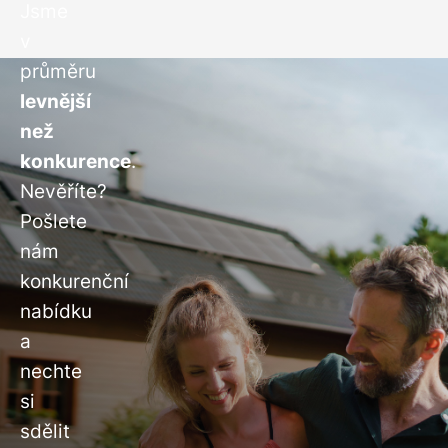
Jsme
v
průměru
levnější
než
konkurence
.
Nevěříte?
Pošlete
nám
konkurenční
nabídku
a
nechte
si
sdělit