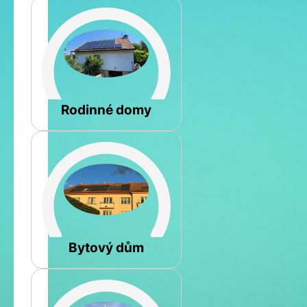
Šikmá
Rodinné domy
Rovná
Bytový dům
Jméno