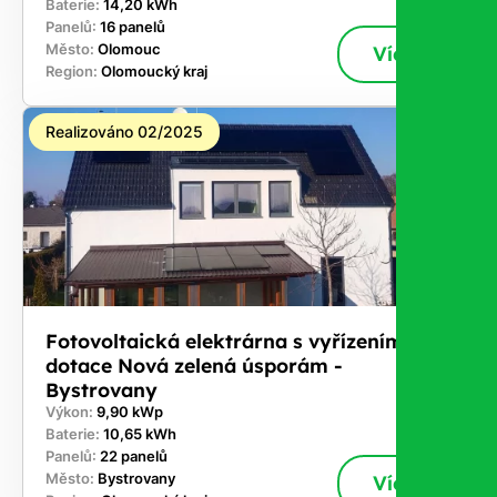
Baterie:
14,20 kWh
Panelů:
16 panelů
Město:
Olomouc
Více
Region:
Olomoucký kraj
Realizováno 02/2025
Fotovoltaická elektrárna s vyřízením
dotace Nová zelená úsporám -
Bystrovany
Výkon:
9,90 kWp
Baterie:
10,65 kWh
Panelů:
22 panelů
Město:
Bystrovany
Více