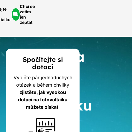
Chci se
ejte
zatím
jen
ltaiku
zeptat
Kalkulačka
Spočítejte si
dotaci
dotací
Vyplňte pár jednoduchých
na
otázek a během chvilky
zjistěte, jak vysokou
fotovoltaiku
dotaci na fotovoltaiku
můžete získat
.