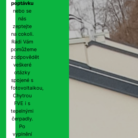
poptávku
nebo se
nás
zeptejte
na cokoli.
Rádi Vám
pomůžeme
zodpovědět
veškeré
otázky
spojené s
fotovoltaikou,
Chytrou
FVE i s
tepelnými
čerpadly.
Po
vyplnění