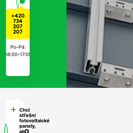
+420
734
207
207
Po–Pá:
08:00–17:00
Chci
FAQ
střešní
-
fotovoltaické
panely,
Často
ale