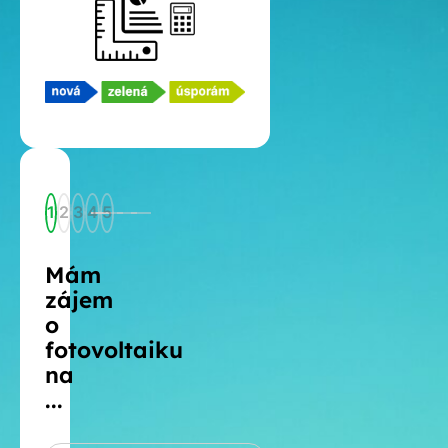
1
2
3
4
5
Mám
zájem
o
fotovoltaiku
na
...