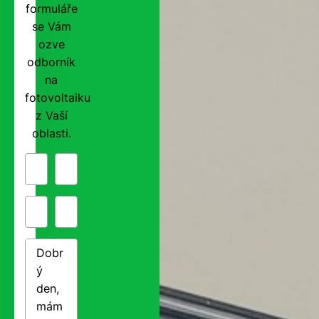
formuláře
se Vám
ozve
odborník
na
fotovoltaiku
z Vaší
oblasti.