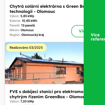
Chytrá solární elektrárna s Green Box
technologií - Olomouc
Výkon:
5,85 kWp
Baterie:
10,65 kWh
Panelů:
13 panelů
Město:
Olomouc
Více
Více
Region:
Olomoucký kraj
refere
Realizováno 03/2025
FVE s dobíjecí stanici pro elektromobil a
chytrým řízením GreenBox - Olomouc
Výkon:
7,20 kWp