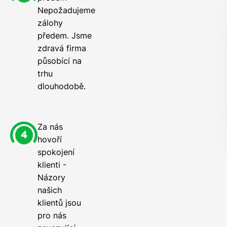
Nepožadujeme
zálohy
předem. Jsme
zdravá firma
působící na
trhu
dlouhodobě.
Za nás
hovoří
spokojení
klienti -
Názory
našich
klientů jsou
pro nás