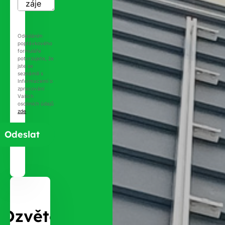
Odesláním
poptávkového
formuláře
potvrzujete, že
jste se
seznámili s
Informacemi o
zpracování
Vašich
osobních údajů
zde
.
Ozvěte