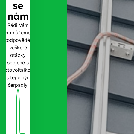
se
nám
Rádi Vám
pomůžeme
zodpovědět
veškeré
otázky
spojené s
fotovoltaikou
i s tepelnými
čerpadly.