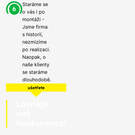
Staráme se
o vás i po
montáži -
Jsme firma
s historií,
nezmizíme
po realizaci.
Naopak, o
naše klienty
se staráme
dlouhodobě.
ušetřete
Levnější
než
konkurence!