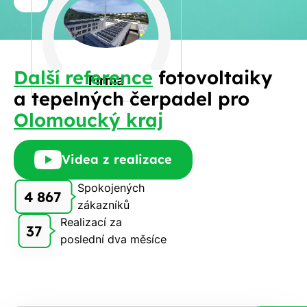
a
Spočítat
příjmení
kalkulaci
Jiná
Další reference
fotovoltaiky
Telefon
Firma
a tepelných čerpadel pro
Olomoucký kraj
E-
mail
Videa z realizace
Spokojených
4 867
zákazníků
Rádi
Realizací za
Vám
37
poslední dva měsíce
zdarma
pošleme,
na co
máte