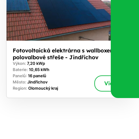
Fotovoltaická elektrárna s wallboxem na
polovalbové střeše - Jindřichov
Výkon:
7,20 kWp
Baterie:
10,65 kWh
Panelů:
16 panelů
Město:
Jindřichov
Více
Region:
Olomoucký kraj
ekejte
,
hte si
rhnout