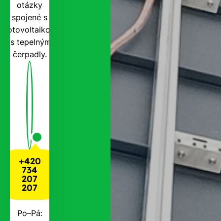
otázky
spojené s
fotovoltaikou
i s tepelnými
čerpadly.
+420
734
207
207
Po–Pá: