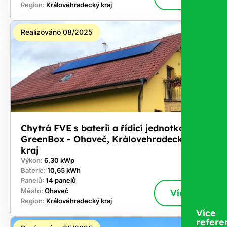
Region:
Královéhradecký kraj
Realizováno 08/2025
Chytrá FVE s baterií a řídicí jednotkou
GreenBox - Ohaveč, Královehradecký
kraj
Výkon:
6,30 kWp
Baterie:
10,65 kWh
Panelů:
14 panelů
Město:
Ohaveč
Více
Region:
Královéhradecký kraj
Více
refere