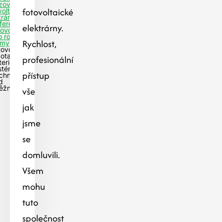
izovaných
fotovoltaické
voltaických
tráren
ference
elektrárny.
tovoltaiky
o rodinné
Rychlost,
my
tovoltaika
dotaci na
profesionální
teriový
stém-
přístup
chnov
d
ěžnou
vše
jak
jsme
se
domluvili.
Všem
mohu
tuto
společnost