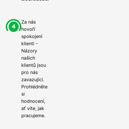
Za nás
hovoří
spokojení
klienti -
Názory
našich
klientů jsou
pro nás
zavazující.
Prohlédněte
si
hodnocení,
ať víte, jak
pracujeme.