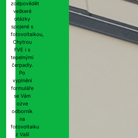
zodpovědět
veškeré
otázky
spojené s
fotovoltaikou,
Chytrou
FVE i s
tepelnými
čerpadly.
Po
vyplnění
formuláře
se Vám
ozve
odborník
na
fotovoltaiku
z Vaší