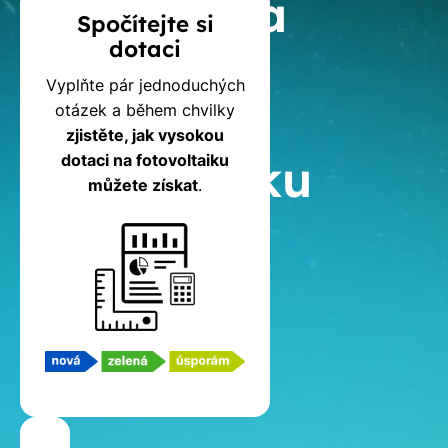
Kalkulačka
Spočítejte si
dotaci
dotací
Vyplňte pár jednoduchých
na
otázek a během chvilky
zjistěte, jak vysokou
fotovoltaiku
dotaci na fotovoltaiku
můžete získat
.