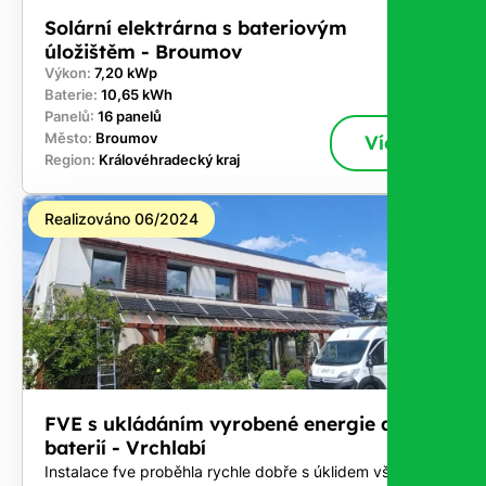
Solární elektrárna s bateriovým
úložištěm - Broumov
Výkon:
7,20 kWp
Baterie:
10,65 kWh
Panelů:
16 panelů
Město:
Broumov
Více
Region:
Královéhradecký kraj
Realizováno 06/2024
FVE s ukládáním vyrobené energie do
baterií - Vrchlabí
Instalace fve proběhla rychle dobře s úklidem vše