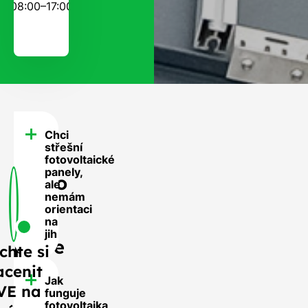
08:00–17:00
Chci
FAQ
střešní
-
fotovoltaické
panely,
Často
ale
nemám
se
orientaci
nás
na
jih
ptáte
chte si
acenit
Jak
VE na
funguje
fotovoltaika