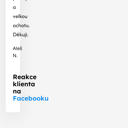
a
velkou
ochotu.
Děkuji.
Aleš
N.
Reakce
klienta
na
Facebooku