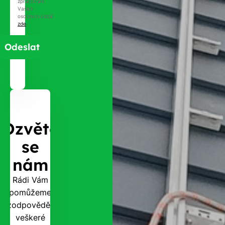
zpracování
Vašich
osobních údajů
zde
.
Ozvěte
se
nám
Rádi Vám
pomůžeme
zodpovědět
veškeré