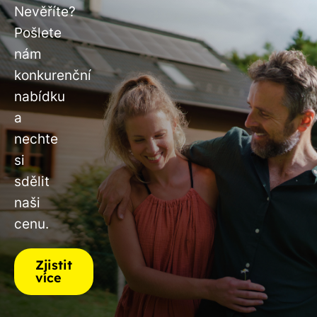
Nevěříte?
Pošlete
nám
konkurenční
nabídku
a
nechte
si
sdělit
naši
cenu.
Zjistit
více