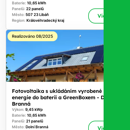
Baterie:
10,65 kWh
Panelů:
22 panelů
Město:
507 23 Libáň
Více
Region:
Královéhradecký kraj
Realizováno 08/2025
Fotovoltaika s ukládáním vyrobené
energie do baterií a GreenBoxem - Dolní
Branná
Výkon:
9,45 kWp
Baterie:
10,65 kWh
Panelů:
21 panelů
Město:
Dolní Branná
Více