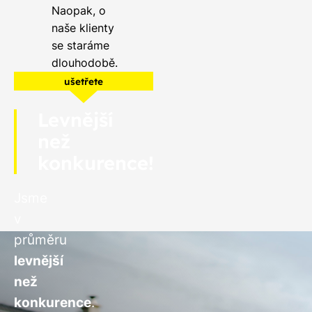
Naopak, o
naše klienty
se staráme
dlouhodobě.
ušetřete
Levnější
než
konkurence!
Jsme
v
průměru
levnější
než
konkurence
.