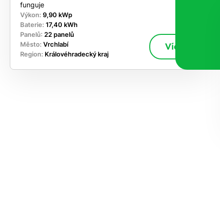
funguje
Výkon:
9,90 kWp
Baterie:
17,40 kWh
Panelů:
22 panelů
Město:
Vrchlabí
Více
Region:
Královéhradecký kraj
ekejte
,
hte si
rhnout
ešení
tě dnes
učasnosti
le kapacitu
ímání nových