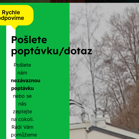
Rychle
odpovíme
Pošlete
poptávku/dotaz
Pošlete
nám
nezávaznou
poptávku
nebo se
nás
zeptejte
na cokoli.
Rádi Vám
pomůžeme