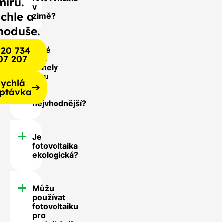
míru.
v
chle a
zimě?
noduše.
20 734
Jaké
07 207
FVE
panely
jsou
ychlá
pro
ptávka
mě
nejvhodnější?
Je
fotovoltaika
ekologická?
Můžu
používat
fotovoltaiku
pro