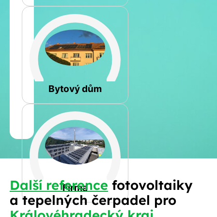
Rovná
Bytový dům
Jméno
a
Spočítat
příjmení
kalkulaci
Jiná
Další reference
fotovoltaiky
Telefon
Firma
a tepelných čerpadel pro
Královéhradecký kraj