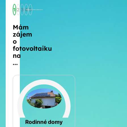
1
2
3
4
5
Mám
zájem
o
fotovoltaiku
na
...
Šikmá
Rodinné domy