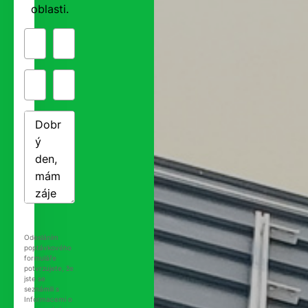
oblasti.
Odesláním
poptávkového
formuláře
potvrzujete, že
jste se
seznámili s
Informacemi o