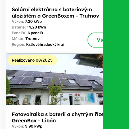
Solární elektrárna s bateriovým
úložištěm a GreenBoxem - Trutnov
Výkon:
7,20 kWp
Baterie:
14,20 kWh
Panelů:
16 panelů
Město:
Trutnov
Více
Region:
Královéhradecký kraj
Realizováno 08/2025
Fotovoltaika s baterií a chytrým řízením
GreenBox - Libáň
Výkon:
9,90 kWp