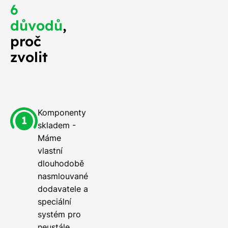
6
důvodů
,
proč
zvolit
Komponenty
skladem -
Máme
vlastní
dlouhodobě
nasmlouvané
dodavatele a
speciální
systém pro
neustále