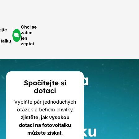
Chci se
ejte
zatím
jen
ltaiku
zeptat
Kalkulačka
Spočítejte si
dotaci
dotací
Vyplňte pár jednoduchých
na
otázek a během chvilky
zjistěte, jak vysokou
fotovoltaiku
dotaci na fotovoltaiku
můžete získat
.