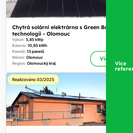
Chytrá solární elektrárna s Green Box
technologií - Olomouc
Výkon:
5,85 kWp
Baterie:
10,65 kWh
Panelů:
13 panelů
Město:
Olomouc
Více
Více
Region:
Olomoucký kraj
refere
Realizováno 03/2025