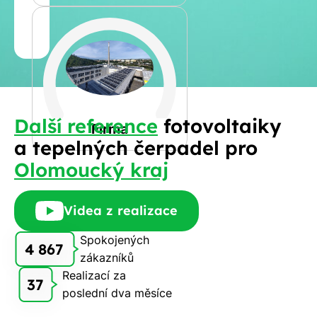
Jméno
a
Spočítat
příjmení
kalkulaci
Jiná
Další reference
fotovoltaiky
Telefon
Firma
a tepelných čerpadel pro
Olomoucký kraj
E-
mail
Videa z realizace
Spokojených
4 867
zákazníků
Rádi
Realizací za
Vám
37
poslední dva měsíce
zdarma
pošleme,