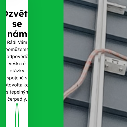
Ozvěte
se
nám
Rádi Vám
pomůžeme
zodpovědět
veškeré
otázky
spojené s
fotovoltaikou
i s tepelnými
čerpadly.