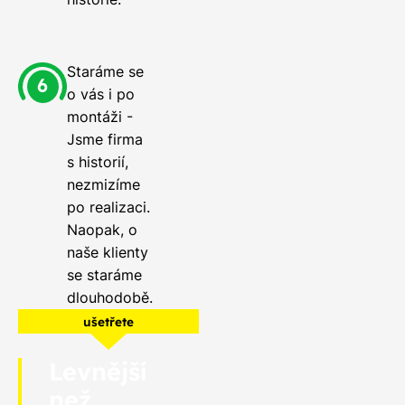
Staráme se
o vás i po
montáži -
Jsme firma
s historií,
nezmizíme
po realizaci.
Naopak, o
naše klienty
se staráme
dlouhodobě.
ušetřete
Levnější
než