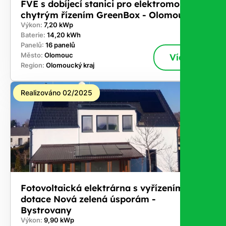
FVE s dobíjecí stanici pro elektromobil a
chytrým řízením GreenBox - Olomouc
Výkon:
7,20 kWp
Baterie:
14,20 kWh
Panelů:
16 panelů
Město:
Olomouc
Více
Region:
Olomoucký kraj
Realizováno 02/2025
Fotovoltaická elektrárna s vyřízením
dotace Nová zelená úsporám -
Bystrovany
Výkon:
9,90 kWp