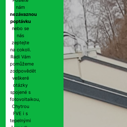
nám
nezávaznou
poptávku
nebo se
nás
zeptejte
na cokoli.
Rádi Vám
pomůžeme
zodpovědět
veškeré
otázky
spojené s
fotovoltaikou,
Chytrou
FVE i s
tepelnými