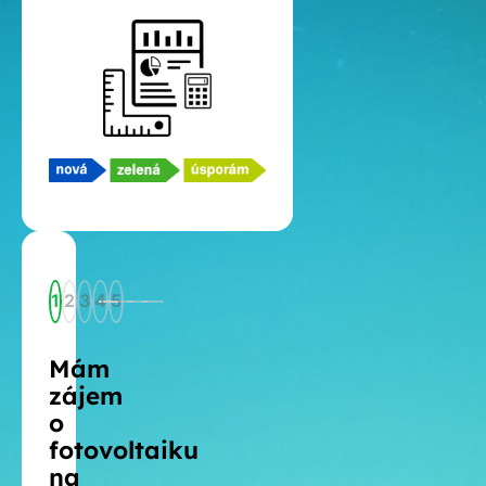
1
2
3
4
5
Mám
zájem
o
fotovoltaiku
na