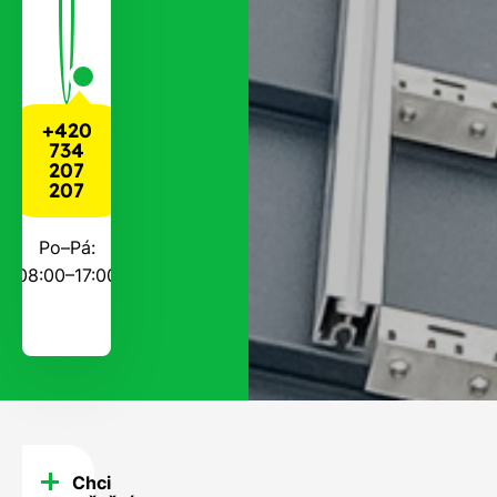
+420
734
207
207
Po–Pá:
08:00–17:00
Chci
FAQ