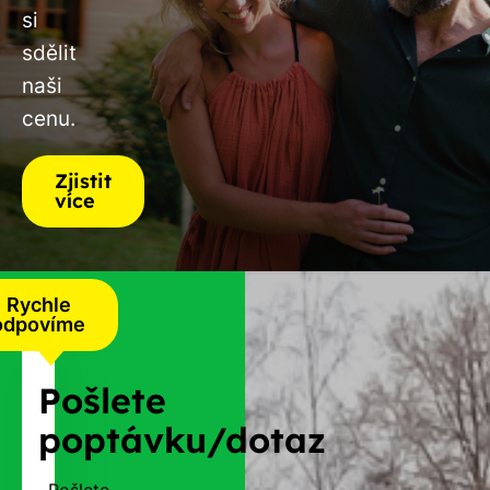
si
sdělit
naši
cenu.
Zjistit
více
Rychle
odpovíme
Pošlete
poptávku/dotaz
Pošlete