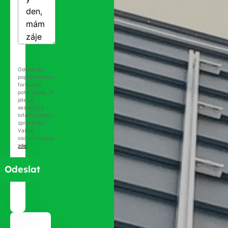
Odesláním
poptávkového
formuláře
potvrzujete, že
jste se
seznámili s
Informacemi o
zpracování
Vašich
osobních údajů
zde
.