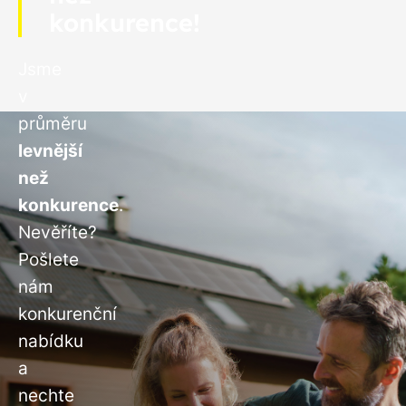
konkurence!
Jsme
v
průměru
levnější
než
konkurence
.
Nevěříte?
Pošlete
nám
konkurenční
nabídku
a
nechte