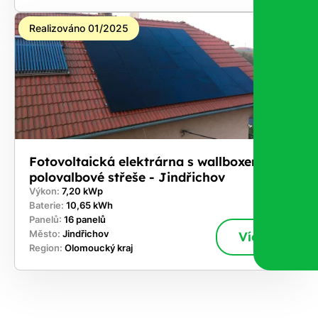
Realizováno 01/2025
Fotovoltaická elektrárna s wallboxem na
polovalbové střeše - Jindřichov
Výkon:
7,20 kWp
Baterie:
10,65 kWh
Panelů:
16 panelů
Město:
Jindřichov
Více
Region:
Olomoucký kraj
ekejte
,