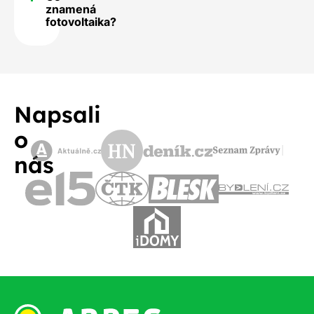
znamená
fotovoltaika?
Napsali
o
nás