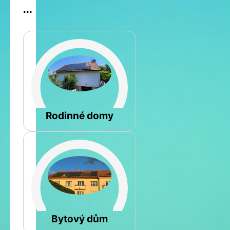
...
Šikmá
Rodinné domy
Rovná
Bytový dům