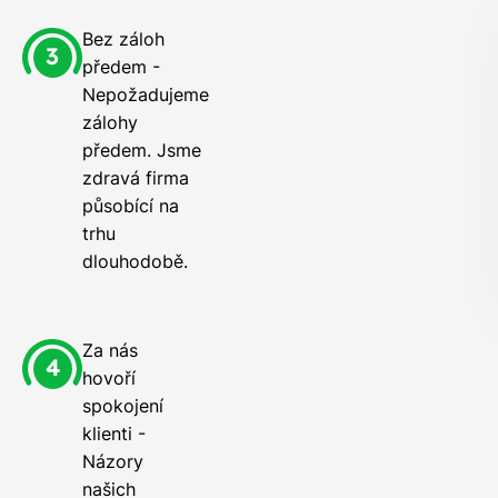
Bez záloh
předem -
Nepožadujeme
zálohy
předem. Jsme
zdravá firma
působící na
trhu
dlouhodobě.
Za nás
hovoří
spokojení
klienti -
Názory
našich