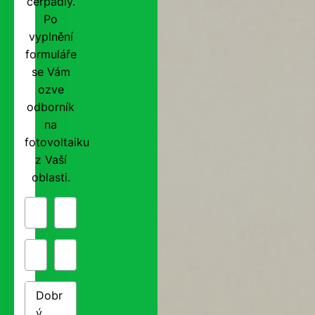
čerpadly.
Po
vyplnění
formuláře
se Vám
ozve
odborník
na
fotovoltaiku
z Vaší
oblasti.