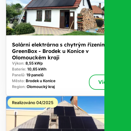
Solární elektrárna s chytrým řízením
GreenBox - Brodek u Konice v
Olomouckém kraji
Výkon:
8,55 kWp
Baterie:
10,65 kWh
Panelů:
19 panelů
Město:
Brodek u Konice
Více
Region:
Olomoucký kraj
Realizováno 04/2025