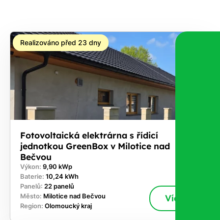
na co
máte
nárok.
Realizováno před 23 dny
Stačí
nám dát
vědět -
a nic Vás
to
nestojí.
Fotovoltaická elektrárna s řídicí
jednotkou GreenBox v Milotice nad
Bečvou
Výkon:
9,90 kWp
Baterie:
10,24 kWh
Panelů:
22 panelů
Město:
Milotice nad Bečvou
Více
Region:
Olomoucký kraj