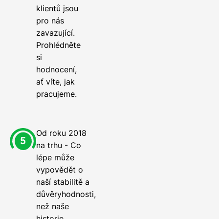
klientů jsou
pro nás
zavazující.
Prohlédněte
si
hodnocení,
ať víte, jak
pracujeme.
Od roku 2018
na trhu - Co
lépe může
vypovědět o
naší stabilitě a
důvěryhodnosti,
než naše
historie.