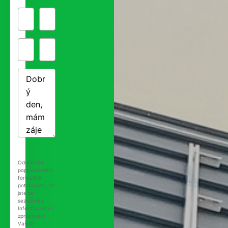
Odesláním
poptávkového
formuláře
potvrzujete, že
jste se
seznámili s
Informacemi o
zpracování
Vašich