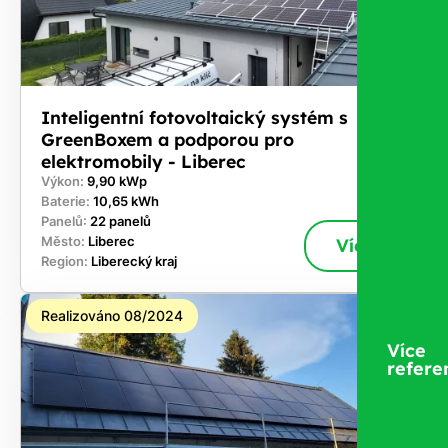
Inteligentní fotovoltaický systém s
GreenBoxem a podporou pro
elektromobily - Liberec
Výkon:
9,90 kWp
Baterie:
10,65 kWh
Panelů:
22 panelů
Město:
Liberec
Více
Region:
Liberecký kraj
Realizováno 08/2024
Více
refere