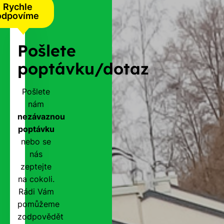
Rychle
odpovíme
Pošlete
poptávku/dotaz
Pošlete
nám
nezávaznou
poptávku
nebo se
nás
zeptejte
na cokoli.
Rádi Vám
pomůžeme
zodpovědět