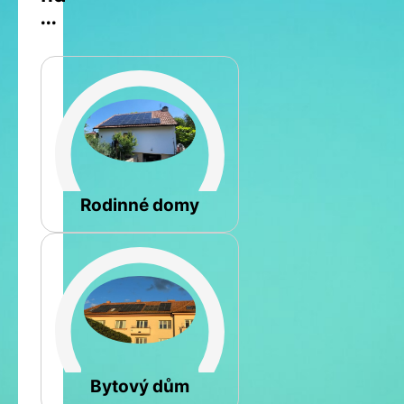
...
Šikmá
Rodinné domy
Rovná
Bytový dům