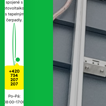
spojené s
fotovoltaikou
i s tepelnými
čerpadly.
+420
734
207
207
Po–Pá:
08:00–17:00