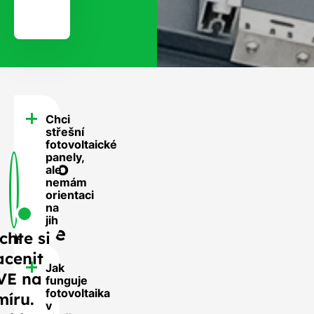
Chci
FAQ
střešní
-
fotovoltaické
panely,
Často
ale
nemám
se
orientaci
nás
na
jih
ptáte
chte si
acenit
Jak
VE na
funguje
fotovoltaika
míru.
v