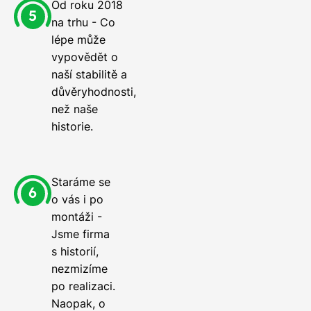
Od roku 2018
na trhu - Co
lépe může
vypovědět o
naší stabilitě a
důvěryhodnosti,
než naše
historie.
Staráme se
o vás i po
montáži -
Jsme firma
s historií,
nezmizíme
po realizaci.
Naopak, o