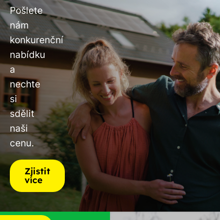
Pošlete
nám
konkurenční
nabídku
a
nechte
si
sdělit
naši
cenu.
Zjistit
více