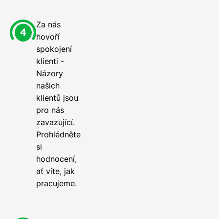
Za nás
hovoří
spokojení
klienti -
Názory
našich
klientů jsou
pro nás
zavazující.
Prohlédněte
si
hodnocení,
ať víte, jak
pracujeme.