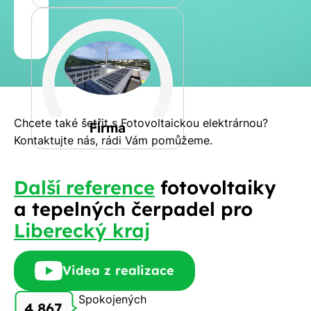
Jméno
a
Spočítat
příjmení
kalkulaci
Jiná
Telefon
Chcete také šetřit s Fotovoltaickou elektrárnou?
Firma
Kontaktujte nás, rádi Vám pomůžeme.
E-
Další reference
fotovoltaiky
mail
a tepelných čerpadel pro
Liberecký kraj
Rádi
Videa z realizace
Vám
zdarma
Spokojených
4 867
pošleme,