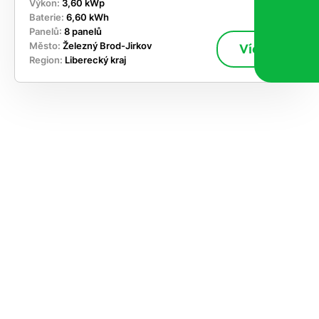
Výkon:
3,60 kWp
Baterie:
6,60 kWh
Panelů:
8 panelů
Město:
Železný Brod-Jirkov
Více
Region:
Liberecký kraj
ekejte
,
hte si
rhnout
ešení
tě dnes
učasnosti
le kapacitu
ímání nových
ek, takže se