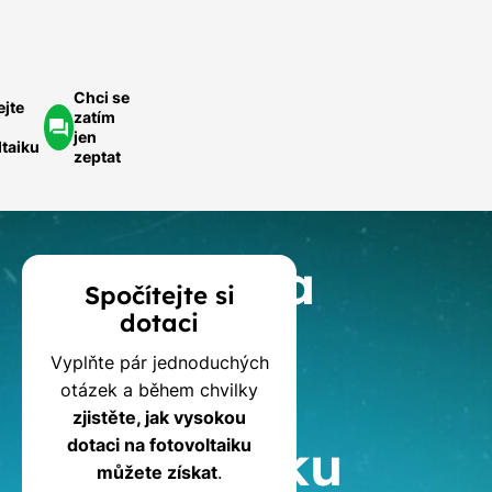
optávka
Chci se
ejte
zatím
jen
ltaiku
zeptat
Kalkulačka
Spočítejte si
dotaci
dotací
Vyplňte pár jednoduchých
na
otázek a během chvilky
zjistěte, jak vysokou
fotovoltaiku
dotaci na fotovoltaiku
můžete získat
.