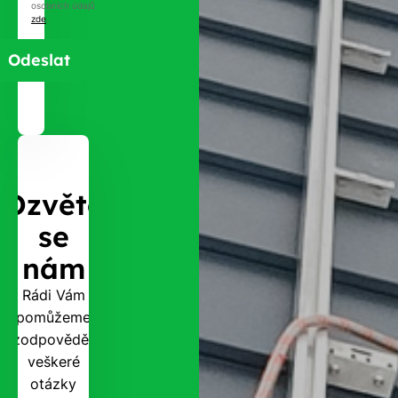
osobních údajů
zde
.
Ozvěte
se
nám
Rádi Vám
pomůžeme
zodpovědět
veškeré
otázky