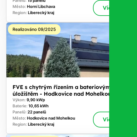
Panelů:
15 panelů
Město:
Horní Libchava
Více
Region:
Liberecký kraj
Realizováno 09/2025
FVE s chytrým řízením a bateriovým
úložištěm - Hodkovice nad Mohelkou
Výkon:
9,90 kWp
Baterie:
10,65 kWh
Panelů:
22 panelů
Město:
Hodkovice nad Mohelkou
Více
Region:
Liberecký kraj