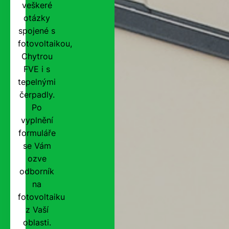
veškeré
otázky
spojené s
fotovoltaikou,
Chytrou
FVE i s
tepelnými
čerpadly.
Po
vyplnění
formuláře
se Vám
ozve
odborník
na
fotovoltaiku
z Vaší
oblasti.