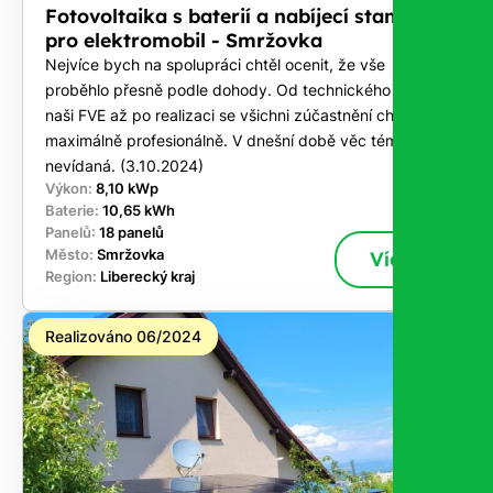
Fotovoltaika s baterií a nabíjecí stanici
pro elektromobil - Smržovka
Nejvíce bych na spolupráci chtěl ocenit, že vše
proběhlo přesně podle dohody. Od technického návrhu
naši FVE až po realizaci se všichni zúčastnění chovali
maximálně profesionálně. V dnešní době věc téměř
nevídaná. (3.10.2024)
Výkon:
8,10 kWp
Baterie:
10,65 kWh
Panelů:
18 panelů
Město:
Smržovka
Více
Region:
Liberecký kraj
Realizováno 06/2024