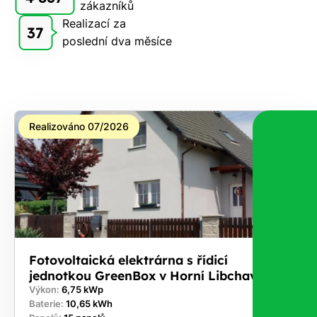
zákazníků
na co
Realizací za
37
máte
poslední dva měsíce
nárok.
Stačí
nám dát
vědět -
a nic Vás
Realizováno 07/2026
to
nestojí.
Fotovoltaická elektrárna s řídicí
jednotkou GreenBox v Horní Libchava
Výkon:
6,75 kWp
Baterie:
10,65 kWh