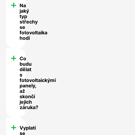
Na
jaký
typ
střechy
se
fotovoltaika
hodí
Co
budu
dělat
s
fotovoltaickými
panely,
až
skončí
jejich
záruka?
Vyplatí
se