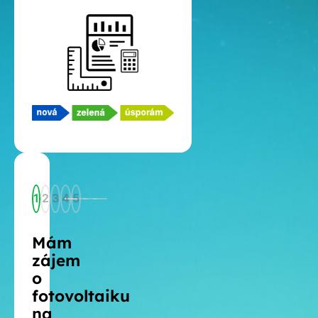
1
2
3
4
5
Mám
zájem
o
fotovoltaiku
na