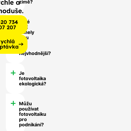
chle a
zimě?
noduše.
20 734
Jaké
07 207
FVE
panely
jsou
ychlá
pro
ptávka
mě
nejvhodnější?
Je
fotovoltaika
ekologická?
Můžu
používat
fotovoltaiku
pro
podnikání?