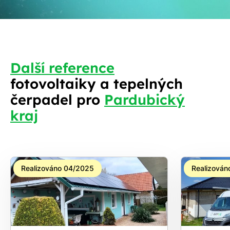
Další reference
fotovoltaiky a tepelných
S
čerpadel pro
Pardubický
kraj
Realizováno 04/2025
Realizován