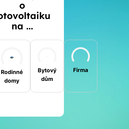
o
otovoltaiku
na ...
Šikmá
Rovná
Jiná
Firma
Bytový
Rodinné
dům
domy
Jméno a příjmení
Spočítat
Telefon
kalkulaci
E-mail