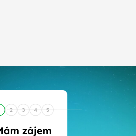
1
2
3
4
5
Mám zájem