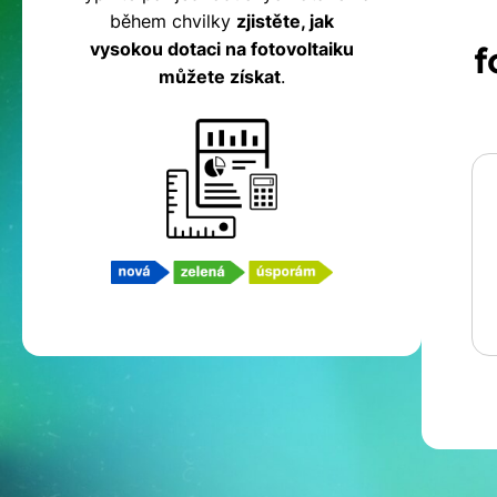
během chvilky
zjistěte, jak
fotovoltaiku
vysokou dotaci na fotovoltaiku
f
můžete získat
.