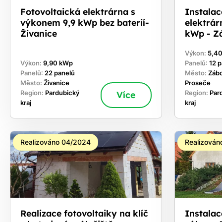
Fotovoltaická elektrárna s
Instalac
výkonem 9,9 kWp bez baterií-
elektrár
Živanice
kWp - Zá
Výkon:
5,4
Výkon:
9,90 kWp
Panelů:
12 
Panelů:
22 panelů
Město:
Zábo
Město:
Živanice
Proseče
Region:
Pardubický
Více
Region:
Par
kraj
kraj
Realizováno 04/2024
Realizován
Realizace fotovoltaiky na klíč
Instalac