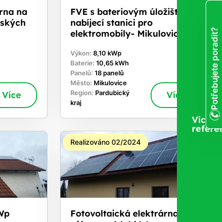
árna na
FVE s bateriovým úložištěm a
eských
nabíjecí stanici pro
Potřebujete poradit?
elektromobily- Mikulovice
Výkon:
8,10 kWp
Baterie:
10,65 kWh
Panelů:
18 panelů
Město:
Mikulovice
Více
Region:
Pardubický
Více
kraj
Více
refere
Realizováno 02/2024
Wp
Fotovoltaická elektrárna s