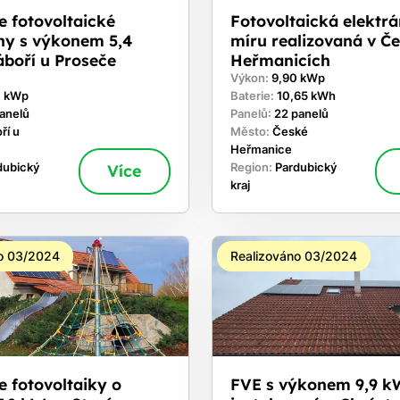
e fotovoltaické
Fotovoltaická elektr
ny s výkonem 5,4
míru realizovaná v Č
boří u Proseče
Heřmanicích
Výkon:
9,90 kWp
0 kWp
Baterie:
10,65 kWh
panelů
Panelů:
22 panelů
ří u
Město:
České
Heřmanice
dubický
Více
Region:
Pardubický
kraj
o 03/2024
Realizováno 03/2024
e fotovoltaiky o
FVE s výkonem 9,9 k