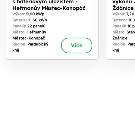
s bateriovým úložištěm -
výkonu 7
Heřmanův Městec-Konopáč
Ždánice
Výkon:
9,90 kWp
Výkon:
7,2
Baterie:
11,60 kWh
Baterie:
10,
Panelů:
22 panelů
Panelů:
16 
Město:
Heřmanův
Město:
Star
Městec-Konopáč
Ždánice
Region:
Pardubický
Více
Region:
Par
kraj
kraj
ekejte
,
hte si
rhnout
ešení