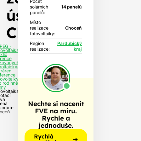
Počet
solárních
14 panelů
úsporám-
panelů:
Místo
Choceň
realizace
Choceň
fotovoltaiky:
Region
Pardubický
PEG -
realizace:
kraj
tovoltaika
klíč
rence
izovaných
voltaických
tráren
ference
tovoltaiky
o rodinné
my
tovoltaika
otací
vá
Nechte si nacenit
lená
porám-
FVE na míru.
oceň
Rychle a
jednoduše.
Rychlá