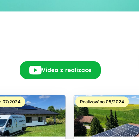
Rádi Vám zdarma
pošleme, na co máte
nárok.
tačí nám dát vědět - a
nic Vás to nestojí.
Videa z realizace
o 07/2024
Realizováno 05/2024