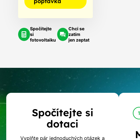
poptávka
Spočítejte
Chci se
si
zatím
fotovoltaiku
jen zeptat
Kalkulačka
Spočítejte si
dotací
dotaci
na
Vyplňte pár jednoduchých otázek a