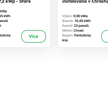
,2 kWp - Staré
instalovaná v Chrást
0 kWp
65 kWh
Výkon:
9,90 kWp
panelů
Baterie:
10,65 kWh
é
Panelů:
22 panelů
Město:
Chrast
dubický
Více
Region:
Pardubický
kraj