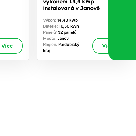
u
výkonem 14,4 kWp
instalovaná v Janově
Výkon:
14,40 kWp
Baterie:
16,50 kWh
Panelů:
32 panelů
Město:
Janov
Více
Region:
Pardubický
Více
kraj