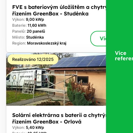
FVE s bateriovým úložištěm a chytrým
řízením GreenBox - Studénka
Výkon:
9,00 kWp
Baterie:
11,60 kWh
Panelů:
20 panelů
Město:
Studénka
Více
Region:
Moravskoslezský kraj
Více
refere
Realizováno 12/2025
Solární elektrárna s baterií a chytrým
řízením GreenBox - Orlová
Výkon:
5,40 kWp