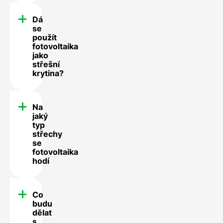
Dá
se
použít
fotovoltaika
jako
střešní
krytina?
Na
jaký
typ
střechy
se
fotovoltaika
hodí
Co
budu
dělat
s