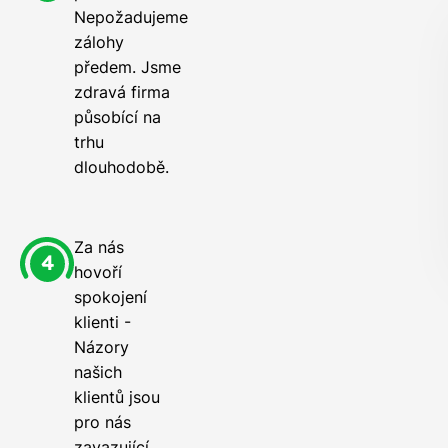
Nepožadujeme
zálohy
předem. Jsme
zdravá firma
působící na
trhu
dlouhodobě.
Za nás
hovoří
spokojení
klienti -
Názory
našich
klientů jsou
pro nás
zavazující.