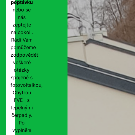
poptávku
nebo se
nás
zeptejte
na cokoli.
Rádi Vám
pomůžeme
zodpovědět
veškeré
otázky
spojené s
fotovoltaikou,
Chytrou
FVE i s
tepelnými
čerpadly.
Po
vyplnění