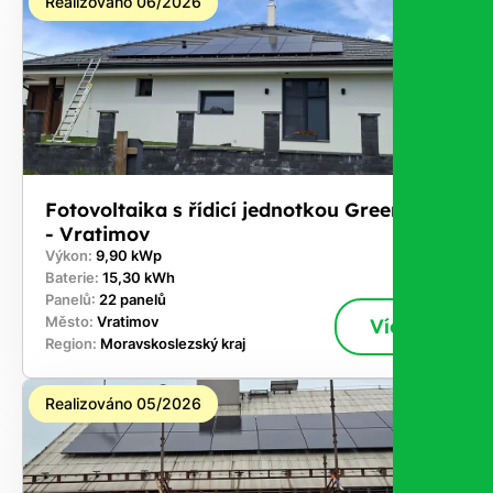
Realizováno 06/2026
Fotovoltaika s řídicí jednotkou GreenBox
- Vratimov
Výkon:
9,90 kWp
Baterie:
15,30 kWh
Panelů:
22 panelů
Město:
Vratimov
Více
Region:
Moravskoslezský kraj
Realizováno 05/2026