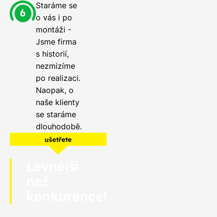
Staráme se
o vás i po
montáži -
Jsme firma
s historií,
nezmizíme
po realizaci.
Naopak, o
naše klienty
se staráme
dlouhodobě.
ušetřete
Levnější
než
konkurence!