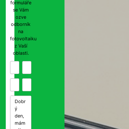
formuláře
se Vám
ozve
odborník
na
fotovoltaiku
z Vaší
oblasti.