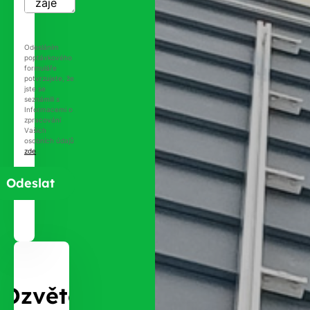
Odesláním
poptávkového
formuláře
potvrzujete, že
jste se
seznámili s
Informacemi o
zpracování
Vašich
osobních údajů
zde
.
Ozvěte