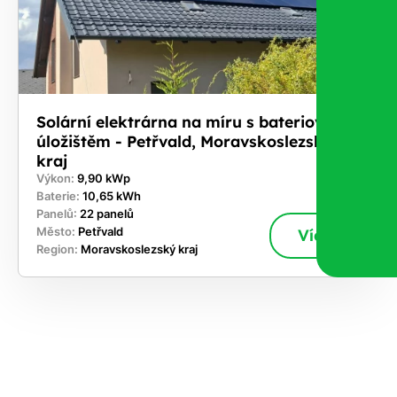
Solární elektrárna na míru s bateriovým
úložištěm - Petřvald, Moravskoslezský
kraj
Výkon:
9,90 kWp
Baterie:
10,65 kWh
Panelů:
22 panelů
Město:
Petřvald
Více
Region:
Moravskoslezský kraj
ekejte
,
hte si
rhnout