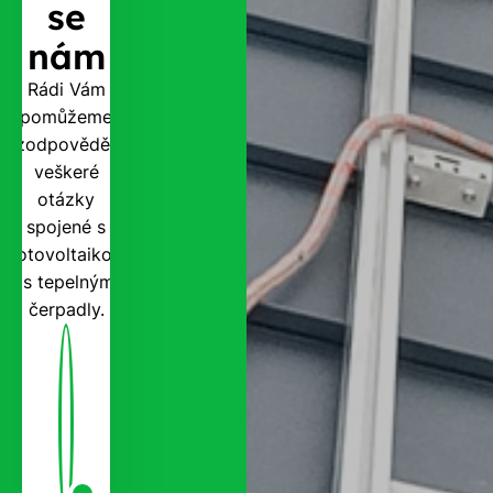
se
nám
Rádi Vám
pomůžeme
zodpovědět
veškeré
otázky
spojené s
fotovoltaikou
i s tepelnými
čerpadly.