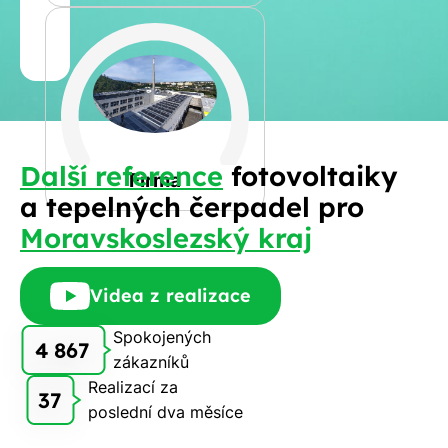
Jméno
a
Spočítat
příjmení
kalkulaci
Jiná
Další reference
fotovoltaiky
Telefon
Firma
a tepelných čerpadel pro
Moravskoslezský kraj
E-
mail
Videa z realizace
Spokojených
4 867
zákazníků
Rádi
Realizací za
Vám
37
poslední dva měsíce
zdarma
pošleme,