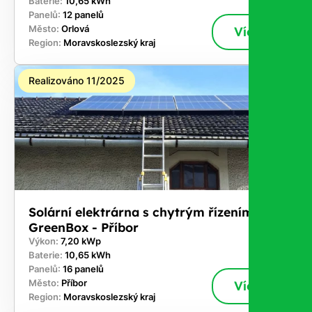
Baterie:
10,65 kWh
Panelů:
12 panelů
Město:
Orlová
Více
Region:
Moravskoslezský kraj
Realizováno 11/2025
Solární elektrárna s chytrým řízením
GreenBox - Příbor
Výkon:
7,20 kWp
Baterie:
10,65 kWh
Panelů:
16 panelů
Město:
Příbor
Více
Region:
Moravskoslezský kraj