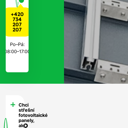
+420
734
207
207
Po–Pá:
08:00–17:00
Chci
FAQ
střešní
-
fotovoltaické
panely,
Často
ale