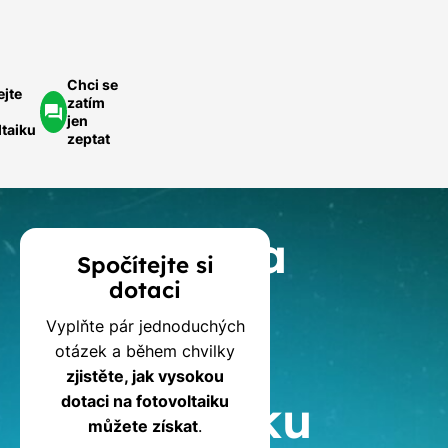
Chci se
ejte
zatím
jen
ltaiku
zeptat
Kalkulačka
Spočítejte si
dotaci
dotací
Vyplňte pár jednoduchých
na
otázek a během chvilky
zjistěte, jak vysokou
fotovoltaiku
dotaci na fotovoltaiku
můžete získat
.