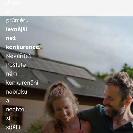
Jsme
v
průměru
levnější
než
konkurence
.
Nevěříte?
Pošlete
nám
konkurenční
nabídku
a
nechte
si
sdělit