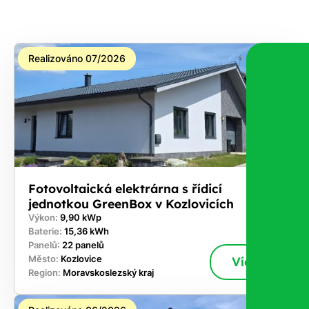
na co
máte
nárok.
Realizováno 07/2026
Stačí
nám dát
vědět -
a nic Vás
to
nestojí.
Fotovoltaická elektrárna s řídicí
jednotkou GreenBox v Kozlovicích
Výkon:
9,90 kWp
Baterie:
15,36 kWh
Panelů:
22 panelů
Město:
Kozlovice
Více
Region:
Moravskoslezský kraj