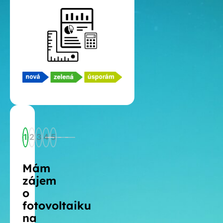
1
2
3
4
5
Mám
zájem
o
fotovoltaiku
na