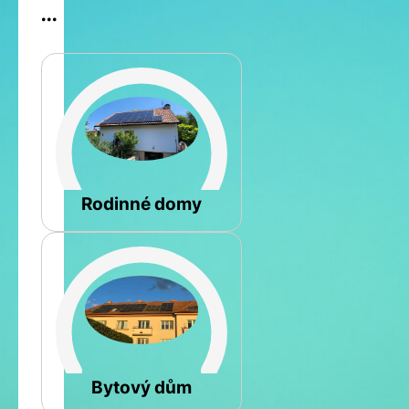
...
Šikmá
Rodinné domy
Rovná
Bytový dům