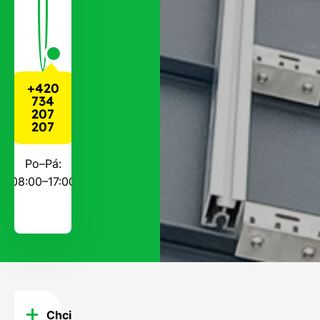
+420
734
207
207
Po–Pá:
08:00–17:00
Chci