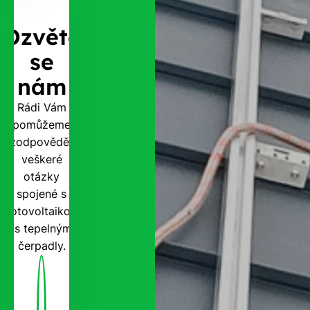
Ozvěte
se
nám
Rádi Vám
pomůžeme
zodpovědět
veškeré
otázky
spojené s
fotovoltaikou
i s tepelnými
čerpadly.