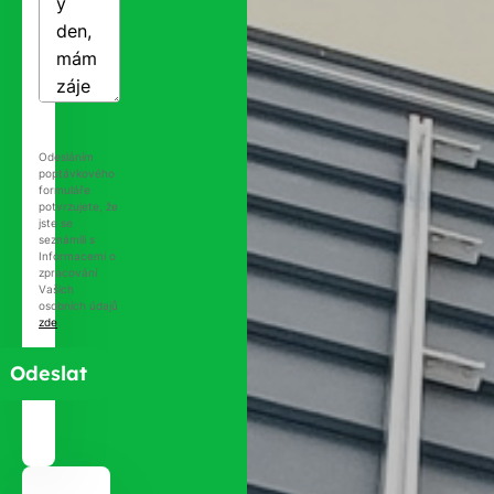
Odesláním
poptávkového
formuláře
potvrzujete, že
jste se
seznámili s
Informacemi o
zpracování
Vašich
osobních údajů
zde
.