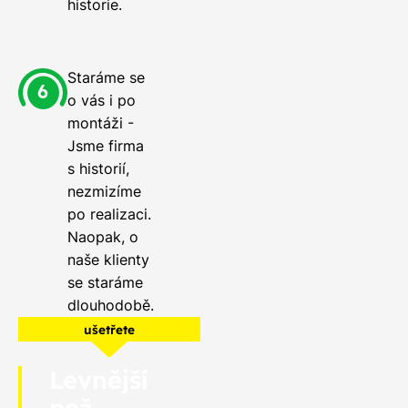
historie.
Staráme se
o vás i po
montáži -
Jsme firma
s historií,
nezmizíme
po realizaci.
Naopak, o
naše klienty
se staráme
dlouhodobě.
ušetřete
Levnější