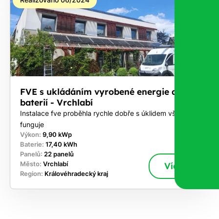
FVE s ukládáním vyrobené energie do
baterií - Vrchlabí
Instalace fve proběhla rychle dobře s úklidem vše
funguje
Výkon:
9,90 kWp
Baterie:
17,40 kWh
Panelů:
22 panelů
Město:
Vrchlabí
Více
Region:
Královéhradecký kraj
ekejte
,