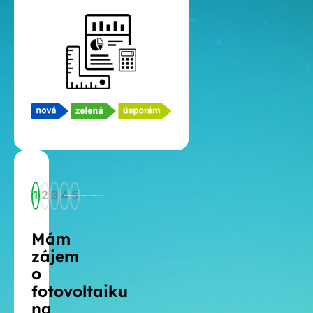
1
2
3
4
5
Mám
zájem
o
fotovoltaiku
na