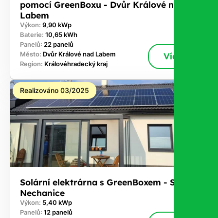
pomocí GreenBoxu - Dvůr Králové nad
Labem
Výkon:
9,90 kWp
Baterie:
10,65 kWh
Panelů:
22 panelů
Město:
Dvůr Králové nad Labem
Více
Region:
Královéhradecký kraj
Realizováno 03/2025
Solární elektrárna s GreenBoxem - Staré
Nechanice
Výkon:
5,40 kWp
Panelů:
12 panelů