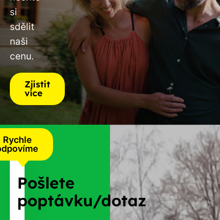
si
sdělit
naši
cenu.
Zjistit
více
Rychle
odpovíme
Pošlete
poptávku/dotaz