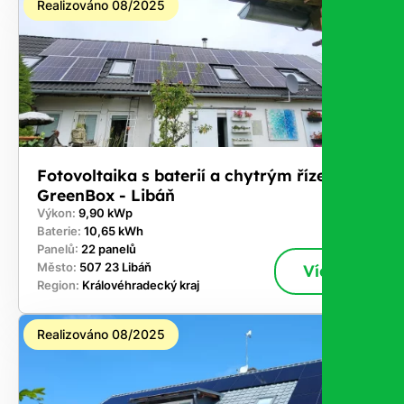
Realizováno 08/2025
Fotovoltaika s baterií a chytrým řízením
GreenBox - Libáň
Výkon:
9,90 kWp
Baterie:
10,65 kWh
Panelů:
22 panelů
Město:
507 23 Libáň
Více
Region:
Královéhradecký kraj
Realizováno 08/2025