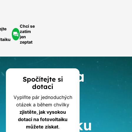
optávka
Chci se
ejte
zatím
jen
ltaiku
zeptat
Kalkulačka
Spočítejte si
dotaci
dotací
Vyplňte pár jednoduchých
na
otázek a během chvilky
zjistěte, jak vysokou
fotovoltaiku
dotaci na fotovoltaiku
můžete získat
.