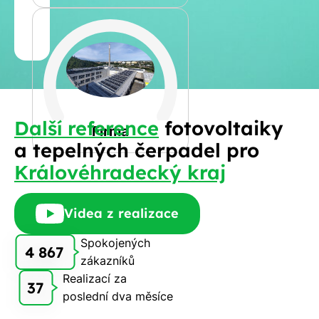
Jméno
a
Spočítat
příjmení
kalkulaci
Jiná
Další reference
fotovoltaiky
Telefon
Firma
a tepelných čerpadel pro
Královéhradecký kraj
E-
mail
Videa z realizace
Spokojených
4 867
zákazníků
Rádi
Realizací za
Vám
37
poslední dva měsíce
zdarma
pošleme,