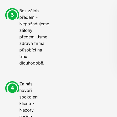
Bez záloh
předem -
Nepožadujeme
zálohy
předem. Jsme
zdravá firma
působící na
trhu
dlouhodobě.
Za nás
hovoří
spokojení
klienti -
Názory
našich