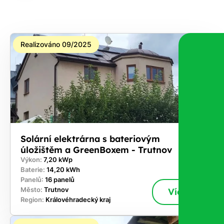
na co
máte
nárok.
Realizováno 09/2025
Stačí
nám dát
vědět -
a nic Vás
to
nestojí.
Solární elektrárna s bateriovým
úložištěm a GreenBoxem - Trutnov
Výkon:
7,20 kWp
Baterie:
14,20 kWh
Panelů:
16 panelů
Město:
Trutnov
Více
Region:
Královéhradecký kraj