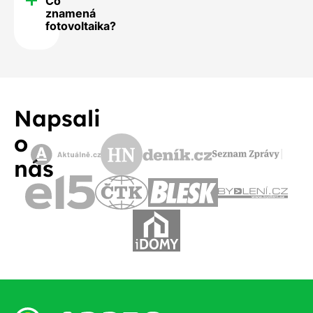
Co
znamená
fotovoltaika?
Napsali
o
nás