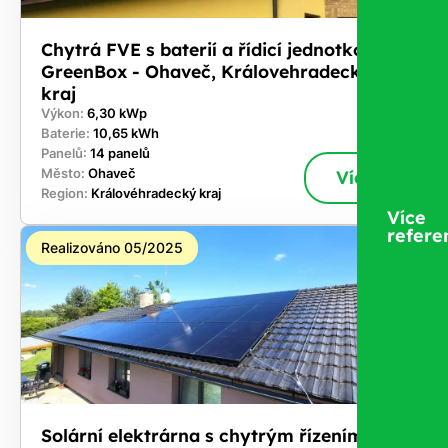
Chytrá FVE s baterií a řídicí jednotkou
GreenBox - Ohaveč, Královehradecký
kraj
Výkon:
6,30 kWp
Baterie:
10,65 kWh
Panelů:
14 panelů
Město:
Ohaveč
Více
Region:
Královéhradecký kraj
Více
refere
Realizováno 05/2025
Solární elektrárna s chytrým řízením