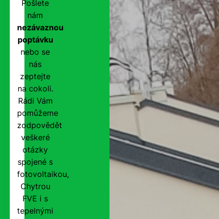
Pošlete
nám
nezávaznou
poptávku
nebo se
nás
zeptejte
na cokoli.
Rádi Vám
pomůžeme
zodpovědět
veškeré
otázky
spojené s
fotovoltaikou,
Chytrou
FVE i s
tepelnými