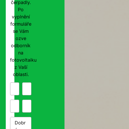
čerpadly.
Po
vyplnění
formuláře
se Vám
ozve
odborník
na
fotovoltaiku
z Vaší
oblasti.