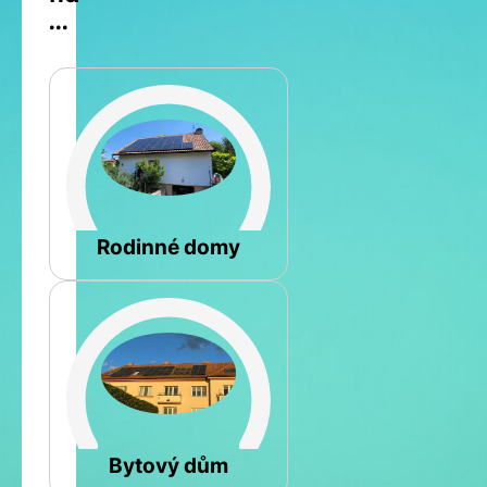
...
Šikmá
Rodinné domy
Rovná
Bytový dům