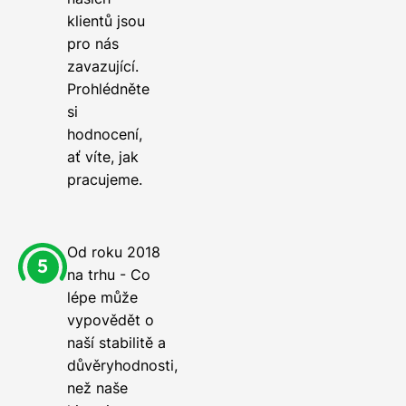
klientů jsou
pro nás
zavazující.
Prohlédněte
si
hodnocení,
ať víte, jak
pracujeme.
Od roku 2018
na trhu - Co
lépe může
vypovědět o
naší stabilitě a
důvěryhodnosti,
než naše