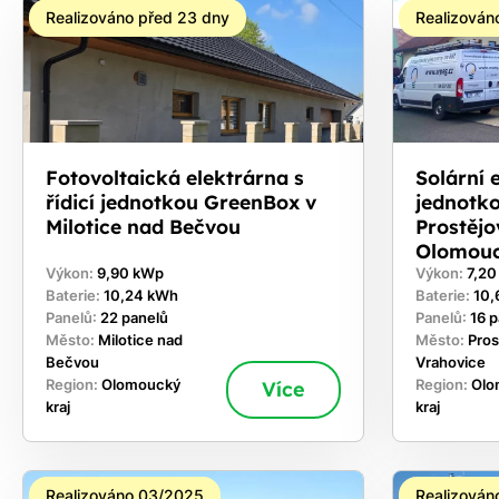
Realizováno před 23 dny
Realizován
Fotovoltaická elektrárna s
Solární e
řídicí jednotkou GreenBox v
jednotk
Milotice nad Bečvou
Prostějo
Olomouc
Výkon:
9,90 kWp
Výkon:
7,2
Baterie:
10,24 kWh
Baterie:
10,
Panelů:
22 panelů
Panelů:
16 
Město:
Milotice nad
Město:
Pros
Bečvou
Vrahovice
Region:
Olomoucký
Více
Region:
Olo
kraj
kraj
Realizováno 03/2025
Realizován