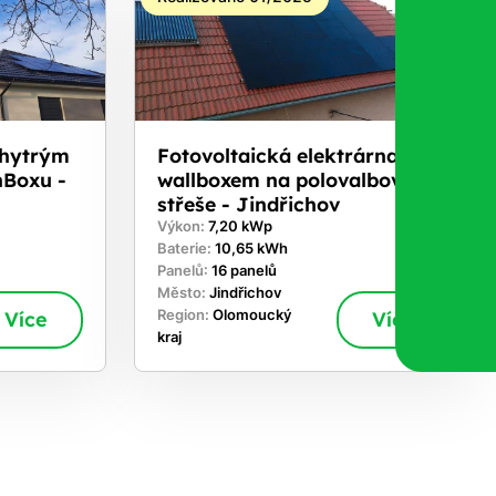
chytrým
Fotovoltaická elektrárna s
nBoxu -
wallboxem na polovalbové
střeše - Jindřichov
Výkon:
7,20 kWp
Baterie:
10,65 kWh
Panelů:
16 panelů
Město:
Jindřichov
Více
Region:
Olomoucký
Více
kraj