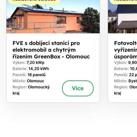
FVE s dobíjecí stanici pro
Fotovolt
elektromobil a chytrým
vyřízen
řízením GreenBox - Olomouc
úsporám
Výkon:
7,20 kWp
Výkon:
9,9
Baterie:
14,20 kWh
Baterie:
10,
Panelů:
16 panelů
Panelů:
22 
Město:
Olomouc
Město:
Bys
Region:
Olomoucký
Více
Region:
Olo
kraj
kraj
ekejte
,