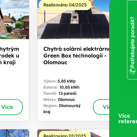
Realizováno 04/2025
Potřebujete poradit?
chytrým
Chytrá solární elektrárna s
rodek u
Green Box technologií -
 kraji
Olomouc
Výkon:
5,85 kWp
Baterie:
10,65 kWh
Panelů:
13 panelů
Město:
Olomouc
Více
Region:
Olomoucký
Více
kraj
Více
refere
Realizováno 01/2025