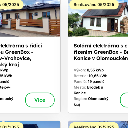
o 05/2025
Realizováno 05/2025
lektrárna s řídicí
Solární elektrárna s 
ou GreenBox -
řízením GreenBox - B
v-Vrahovice,
Konice v Olomouckém
ký kraj
0 kWp
Výkon:
8,55 kWp
65 kWh
Baterie:
10,65 kWh
panelů
Panelů:
19 panelů
tějov-
Město:
Brodek u
Konice
moucký
Více
Region:
Olomoucký
kraj
o 02/2025
Realizováno 02/2025