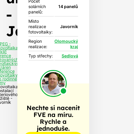
Počet
solárních
14 panelů
-
panelů:
Místo
Javorník
realizace
Javorník
fotovoltaiky:
Region
Olomoucký
PEG -
realizace:
kraj
tovoltaika
klíč
rence
Typ střechy:
Sedlová
izovaných
voltaických
tráren
ference
tovoltaiky
o rodinné
my
tovoltaika
nstalací
teriového
žiště -
vorník
Nechte si nacenit
FVE na míru.
Rychle a
jednoduše.