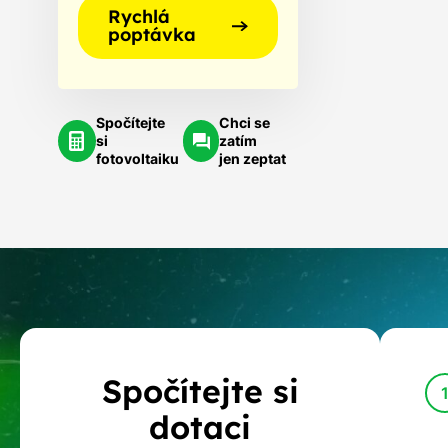
Rychlá
poptávka
Spočítejte
Chci se
si
zatím
fotovoltaiku
jen zeptat
Kalkulačka
Spočítejte si
dotací
dotaci