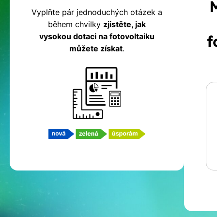
na
Vyplňte pár jednoduchých otázek a
během chvilky
zjistěte, jak
fotovoltaiku
vysokou dotaci na fotovoltaiku
f
můžete získat
.