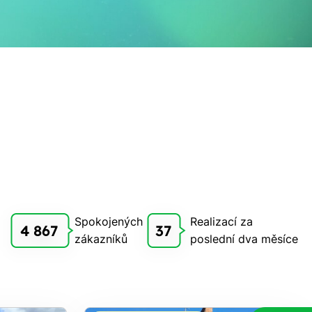
Spokojených
Realizací za
4 867
37
zákazníků
poslední dva měsíce