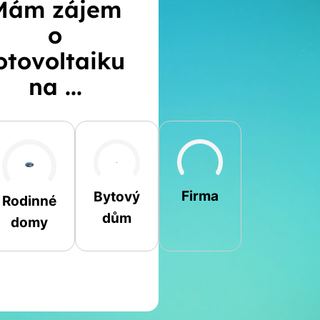
Mám zájem
o
otovoltaiku
na ...
Šikmá
Rovná
Jiná
Firma
Bytový
Rodinné
dům
domy
Jméno a příjmení
Spočítat
Telefon
kalkulaci