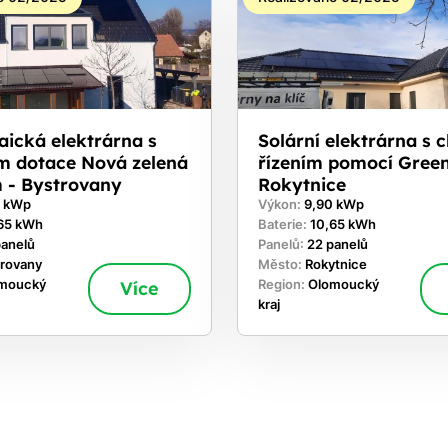
aická elektrárna s
Solární elektrárna s 
ím dotace Nová zelená
řízením pomocí Gree
 - Bystrovany
Rokytnice
0 kWp
Výkon:
9,90 kWp
65 kWh
Baterie:
10,65 kWh
panelů
Panelů:
22 panelů
trovany
Město:
Rokytnice
moucký
Více
Region:
Olomoucký
kraj