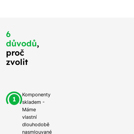
o nejdříve.
6
důvodů
,
proč
zvolit
Komponenty
skladem -
Máme
vlastní
dlouhodobě
nasmlouvané