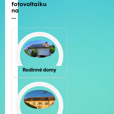
fotovoltaiku
na
...
Šikmá
Rodinné domy
Rovná