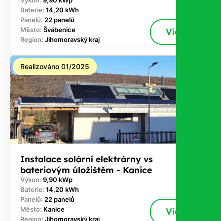
Výkon:
9,90 kWp
Baterie:
14,20 kWh
Panelů:
22 panelů
Město:
Švábenice
Více
Region:
Jihomoravský kraj
Realizováno 01/2025
Instalace solární elektrárny vs
bateriovým úložištěm - Kanice
Výkon:
9,90 kWp
Baterie:
14,20 kWh
Panelů:
22 panelů
Město:
Kanice
Více
Region:
Jihomoravský kraj