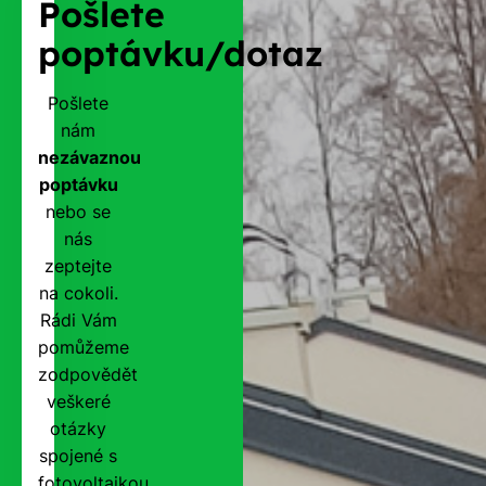
Pošlete
poptávku/dotaz
Pošlete
nám
nezávaznou
poptávku
nebo se
nás
zeptejte
na cokoli.
Rádi Vám
pomůžeme
zodpovědět
veškeré
otázky
spojené s
fotovoltaikou,