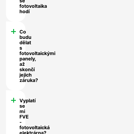
se
fotovoltaika
hodí
Co
budu
dělat
s
fotovoltaickými
panely,
až
skončí
jejich
záruka?
Vyplatí
se
mi
FVE
-
fotovoltaická
elektrárna?