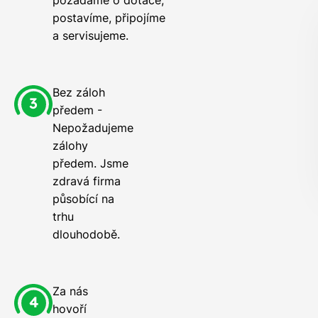
požádáme o dotace,
postavíme, připojíme
a servisujeme.
Bez záloh
předem -
Nepožadujeme
zálohy
předem. Jsme
zdravá firma
působící na
trhu
dlouhodobě.
Za nás
hovoří