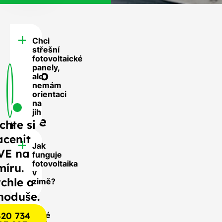
Chci
FAQ
střešní
-
fotovoltaické
panely,
Často
ale
nemám
se
orientaci
nás
na
jih
ptáte
chte si
acenit
Jak
VE na
funguje
fotovoltaika
míru.
v
chle a
zimě?
noduše.
20 734
Jaké