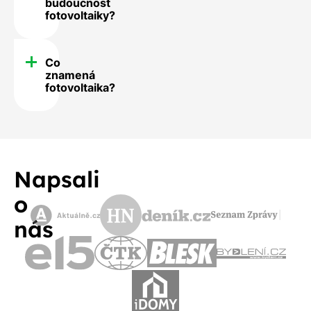
budoucnost
fotovoltaiky?
Co
znamená
fotovoltaika?
Napsali
o
nás