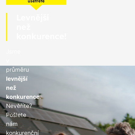
ušetřete
Levnější
než
konkurence!
Jsme
v
průměru
levnější
než
konkurence
.
Nevěříte?
Pošlete
nám
konkurenční