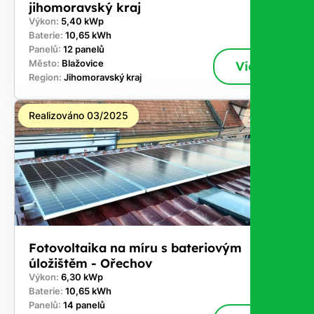
jihomoravský kraj
Výkon:
5,40 kWp
Baterie:
10,65 kWh
Panelů:
12 panelů
Město:
Blažovice
Více
Region:
Jihomoravský kraj
Realizováno 03/2025
Fotovoltaika na míru s bateriovým
úložištěm - Ořechov
Výkon:
6,30 kWp
Baterie:
10,65 kWh
Panelů:
14 panelů