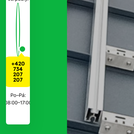
+420
734
207
207
Po–Pá:
08:00–17:00