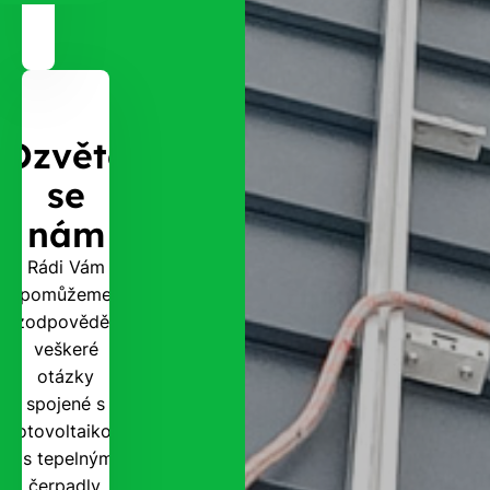
Ozvěte
se
nám
Rádi Vám
pomůžeme
zodpovědět
veškeré
otázky
spojené s
fotovoltaikou
i s tepelnými
čerpadly.