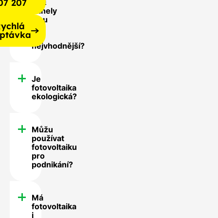
07 207
FVE
panely
jsou
ychlá
pro
ptávka
mě
nejvhodnější?
Je
fotovoltaika
ekologická?
Můžu
používat
fotovoltaiku
pro
podnikání?
Má
fotovoltaika
i