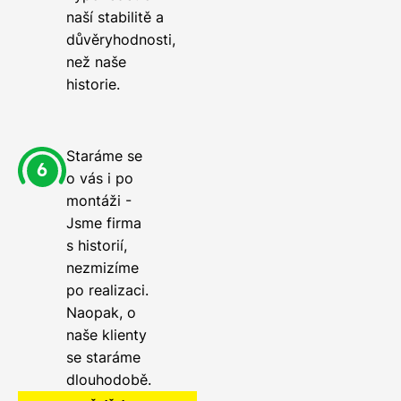
naší stabilitě a
důvěryhodnosti,
než naše
historie.
Staráme se
o vás i po
montáži -
Jsme firma
s historií,
nezmizíme
po realizaci.
Naopak, o
naše klienty
se staráme
dlouhodobě.