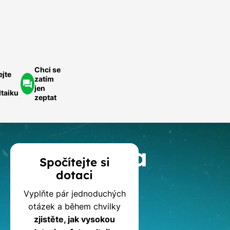
ychlá
optávka
Chci se
ejte
zatím
jen
ltaiku
zeptat
Kalkulačka
Spočítejte si
dotaci
dotací
Vyplňte pár jednoduchých
na
otázek a během chvilky
zjistěte, jak vysokou