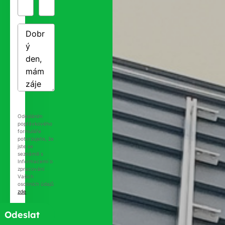
Odesláním
poptávkového
formuláře
potvrzujete, že
jste se
seznámili s
Informacemi o
zpracování
Vašich
osobních údajů
zde
.