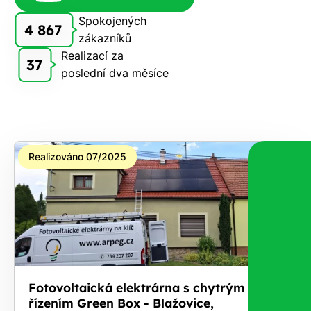
zdarma
Spokojených
4 867
pošleme,
zákazníků
na co
Realizací za
37
máte
poslední dva měsíce
nárok.
Stačí
nám dát
vědět -
a nic Vás
Realizováno 07/2025
to
nestojí.
Fotovoltaická elektrárna s chytrým
řízením Green Box - Blažovice,