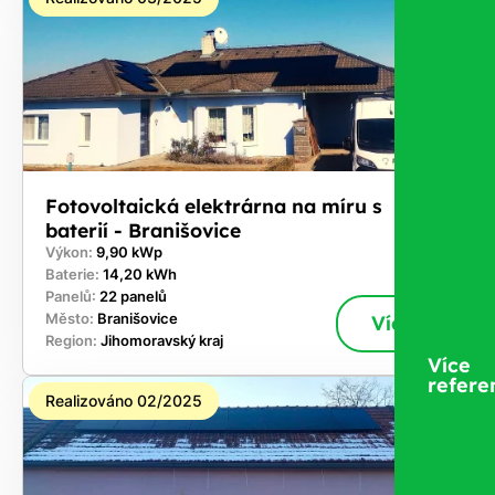
Fotovoltaická elektrárna na míru s
baterií - Branišovice
Výkon:
9,90 kWp
Baterie:
14,20 kWh
Panelů:
22 panelů
Město:
Branišovice
Více
Region:
Jihomoravský kraj
Více
refere
Realizováno 02/2025