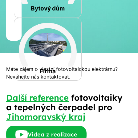
Bytový dům
Jméno
a
Spočítat
příjmení
kalkulaci
Jiná
Telefon
Máte zájem o vlastní fotovoltaickou elektrárnu?
Firma
Neváhejte nás kontaktovat.
E-
Další reference
fotovoltaiky
mail
a tepelných čerpadel pro
Jihomoravský kraj
Rádi
Videa z realizace
Vám