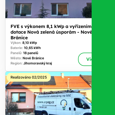
FVE s výkonem 8,1 kWp a vyřízením
dotace Nová zelená úsporám - Nové
Bránice
Výkon:
8,10 kWp
Baterie:
10,65 kWh
Panelů:
18 panelů
Město:
Nové Bránice
Více
Region:
Jihomoravský kraj
Realizováno 02/2025