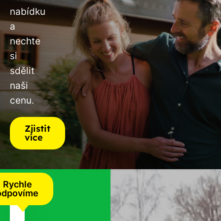
nabídku
a
nechte
si
sdělit
naši
cenu.
Zjistit
více
Rychle
odpovíme