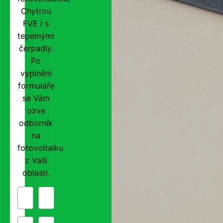
Chytrou
FVE i s
tepelnými
čerpadly.
Po
vyplnění
formuláře
se Vám
ozve
odborník
na
fotovoltaiku
z Vaší
oblasti.