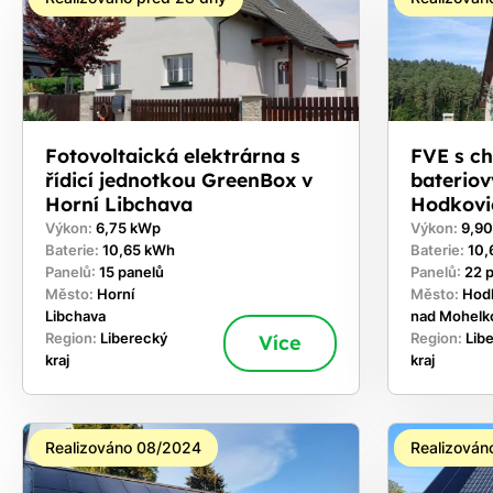
Fotovoltaická elektrárna s
FVE s c
řídicí jednotkou GreenBox v
bateriov
Horní Libchava
Hodkovi
Výkon:
6,75 kWp
Výkon:
9,9
Baterie:
10,65 kWh
Baterie:
10,
Panelů:
15 panelů
Panelů:
22 
Město:
Horní
Město:
Hod
Libchava
nad Mohelk
Region:
Liberecký
Více
Region:
Lib
kraj
kraj
Realizováno 08/2024
Realizován