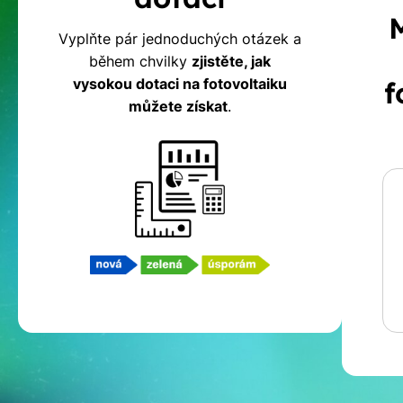
na
Vyplňte pár jednoduchých otázek a
během chvilky
zjistěte, jak
fotovoltaiku
vysokou dotaci na fotovoltaiku
f
můžete získat
.