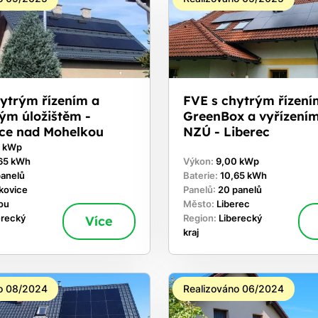
hytrým řízením a
FVE s chytrým řízení
ým úložištěm -
GreenBox a vyřízení
ce nad Mohelkou
NZÚ - Liberec
0 kWp
65 kWh
Výkon:
9,00 kWp
panelů
Baterie:
10,65 kWh
kovice
Panelů:
20 panelů
ou
Město:
Liberec
erecký
Více
Region:
Liberecký
kraj
o 08/2024
Realizováno 06/2024