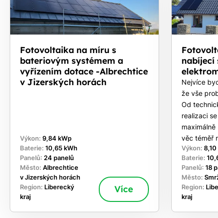
Fotovoltaika na míru s
Fotovolt
bateriovým systémem a
nabíjecí 
vyřízením dotace -Albrechtice
elektro
v Jizerských horách
Nejvíce byc
že vše pro
Od technic
realizaci s
maximálně 
věc téměř 
Výkon:
9,84 kWp
Baterie:
10,65 kWh
Výkon:
8,10
Panelů:
24 panelů
Baterie:
10,
Město:
Albrechtice
Panelů:
18 
v Jizerských horách
Město:
Smr
Region:
Liberecký
Více
Region:
Lib
kraj
kraj