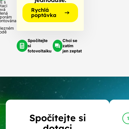
E s
taci
Rychlá
ová
lená
poptávka
porám
ntována
lezném
odě
Spočítejte
Chci se
si
zatím
fotovoltaiku
jen zeptat
Kalkulačka
Spočítejte si
dotací
dotaci