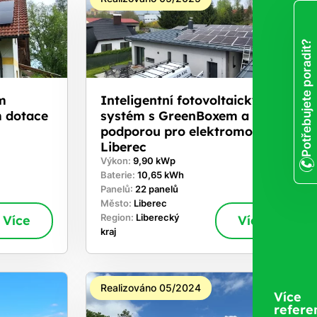
Potřebujete poradit?
m
Inteligentní fotovoltaický
m dotace
systém s GreenBoxem a
podporou pro elektromobily -
Liberec
Výkon:
9,90 kWp
Baterie:
10,65 kWh
Panelů:
22 panelů
Město:
Liberec
Více
Region:
Liberecký
Více
kraj
Realizováno 05/2024
Více
refere