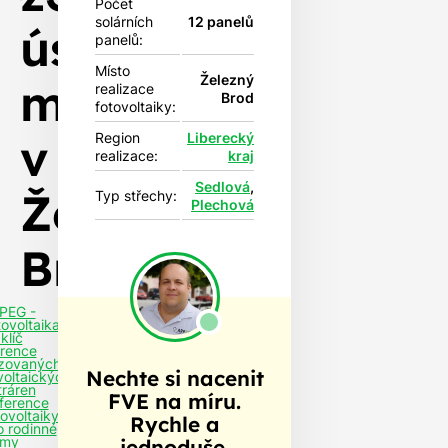
Počet
solárních
12 panelů
úsporám
panelů:
Místo
Železný
montována
realizace
Brod
fotovoltaiky:
v
Region
Liberecký
realizace:
kraj
Sedlová
,
Železném
Typ střechy:
Plechová
Brodě
PEG -
tovoltaika
klíč
rence
izovaných
Nechte si nacenit
voltaických
tráren
FVE na míru.
ference
tovoltaiky
Rychle a
o rodinné
my
jednoduše.