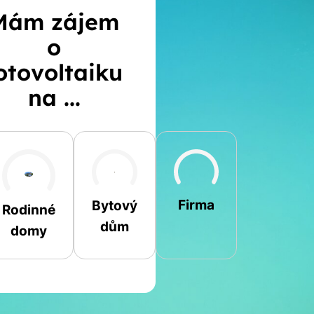
Mám zájem
o
otovoltaiku
na ...
Šikmá
Rovná
Jiná
Firma
Bytový
Rodinné
dům
domy
Jméno a příjmení
Spočítat
Telefon
kalkulaci