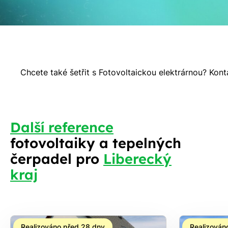
Chcete také šetřit s Fotovoltaickou elektrárnou? Kon
S
Další reference
fotovoltaiky a tepelných
čerpadel pro
Liberecký
kraj
Realizováno před 28 dny
Realizován