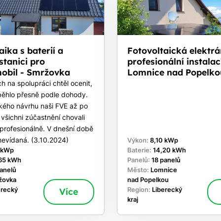
aika s baterií a
Fotovoltaická elektrá
stanici pro
profesionální instalací
mobil - Smržovka
Lomnice nad Popelko
h na spolupráci chtěl ocenit,
běhlo přesně podle dohody.
kého návrhu naši FVE až po
e všichni zúčastnění chovali
profesionálně. V dnešní době
nevídaná. (3.10.2024)
Výkon:
8,10 kWp
 kWp
Baterie:
14,20 kWh
65 kWh
Panelů:
18 panelů
panelů
Město:
Lomnice
žovka
nad Popelkou
erecký
Více
Region:
Liberecký
kraj