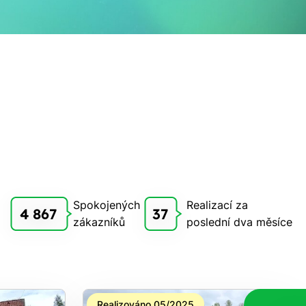
Spokojených
Realizací za
4 867
37
zákazníků
poslední dva měsíce
Realizováno 05/2025