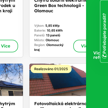
rodek u
Green Box technologií -
 kraji
Olomouc
Potřebujete poradit?
Výkon:
5,85 kWp
Baterie:
10,65 kWh
Panelů:
13 panelů
Město:
Olomouc
Více
Region:
Olomoucký
Více
kraj
Více
refere
Realizováno 01/2025
chytrým
Fotovoltaická elektrárna s