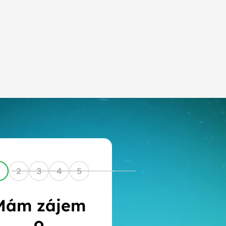
1
2
3
4
5
Mám zájem
o