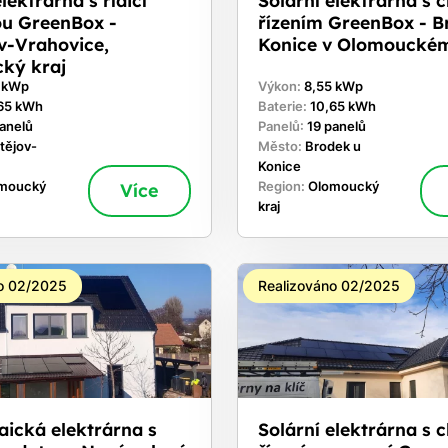
ou GreenBox -
řízením GreenBox - B
v-Vrahovice,
Konice v Olomouckém
ký kraj
0 kWp
Výkon:
8,55 kWp
65 kWh
Baterie:
10,65 kWh
panelů
Panelů:
19 panelů
tějov-
Město:
Brodek u
Konice
moucký
Více
Region:
Olomoucký
kraj
o 02/2025
Realizováno 02/2025
aická elektrárna s
Solární elektrárna s 