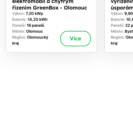
elektromobil a chytrým
vyřízen
řízením GreenBox - Olomouc
úsporám
Výkon:
7,20 kWp
Výkon:
9,9
Baterie:
14,20 kWh
Baterie:
10,
Panelů:
16 panelů
Panelů:
22 
Město:
Olomouc
Město:
Bys
Region:
Olomoucký
Více
Region:
Olo
kraj
kraj
ekejte
,
hte si
rhnout
ešení
tě dnes