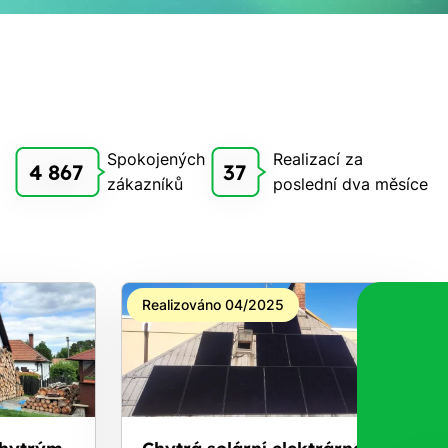
Spokojených
Realizací za
4 867
37
zákazníků
poslední dva měsíce
Realizováno 04/2025
chytrým
Chytrá solární elektrárna s