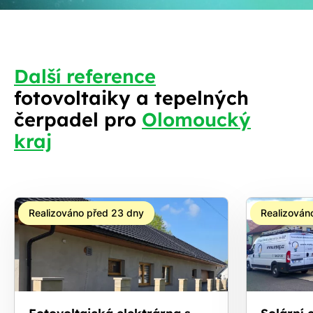
Další reference
fotovoltaiky a tepelných
S
čerpadel pro
Olomoucký
kraj
Realizováno před 23 dny
Realizován
Fotovoltaická elektrárna s
Solární e