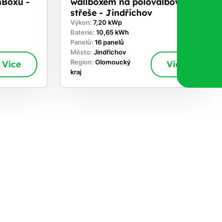
nBoxu -
wallboxem na polovalbové
střeše - Jindřichov
Výkon:
7,20 kWp
Baterie:
10,65 kWh
Panelů:
16 panelů
Město:
Jindřichov
Více
Region:
Olomoucký
Více
kraj