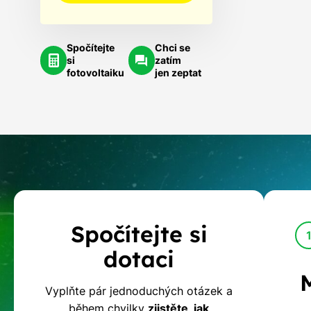
Spočítejte
Chci se
si
zatím
fotovoltaiku
jen zeptat
Kalkulačka
Spočítejte si
dotací
dotaci
na
Vyplňte pár jednoduchých otázek a
během chvilky
zjistěte, jak