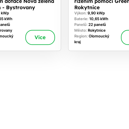
ím dotace Nová zelená
řízením pomocí Gree
 - Bystrovany
Rokytnice
0 kWp
Výkon:
9,90 kWp
65 kWh
Baterie:
10,65 kWh
panelů
Panelů:
22 panelů
trovany
Město:
Rokytnice
moucký
Více
Region:
Olomoucký
kraj