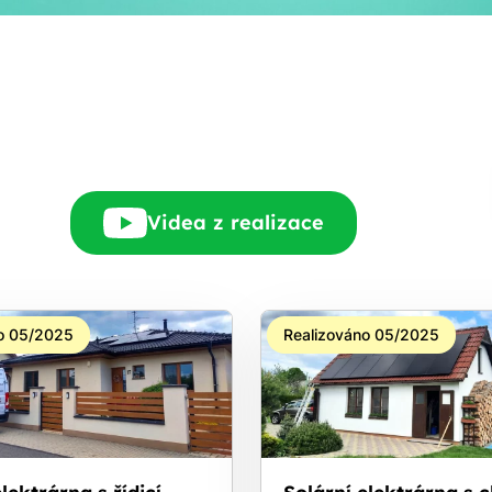
Rádi Vám zdarma
pošleme, na co máte
nárok.
tačí nám dát vědět - a
nic Vás to nestojí.
Videa z realizace
o 05/2025
Realizováno 05/2025
lektrárna s řídicí
Solární elektrárna s 