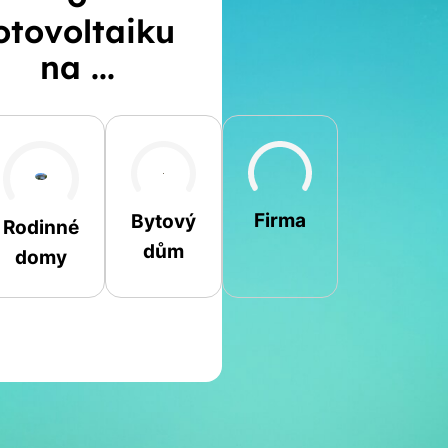
otovoltaiku
na ...
Šikmá
Rovná
Jiná
Firma
Bytový
Rodinné
dům
domy
Jméno a příjmení
Spočítat
Telefon
kalkulaci
E-mail