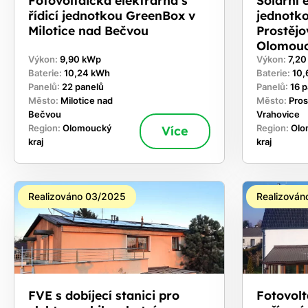
řídicí jednotkou GreenBox v
jednotk
Milotice nad Bečvou
Prostějo
Olomouc
Výkon:
9,90 kWp
Výkon:
7,2
Baterie:
10,24 kWh
Baterie:
10,
Panelů:
22 panelů
Panelů:
16 
Město:
Milotice nad
Město:
Pros
Bečvou
Vrahovice
Region:
Olomoucký
Více
Region:
Olo
kraj
kraj
Realizováno 03/2025
Realizován
FVE s dobíjecí stanici pro
Fotovolt