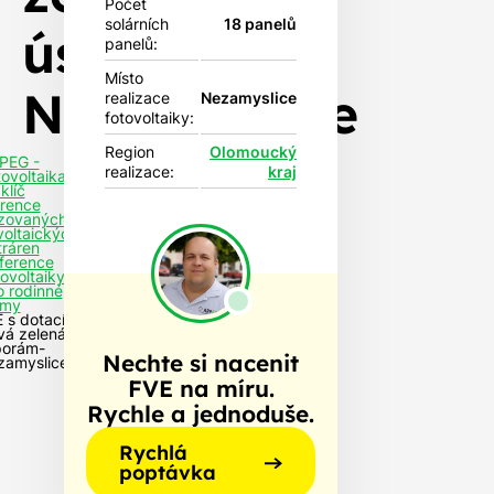
Počet
solárních
18 panelů
úsporám-
panelů:
Místo
Nezamyslice
realizace
Nezamyslice
fotovoltaiky:
Region
Olomoucký
PEG -
realizace:
kraj
tovoltaika
klíč
rence
izovaných
voltaických
tráren
ference
tovoltaiky
o rodinné
my
 s dotací
vá zelená
porám-
Nechte si nacenit
zamyslice
FVE na míru.
Rychle a jednoduše.
Rychlá
poptávka