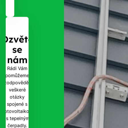
Ozvěte
se
nám
Rádi Vám
pomůžeme
zodpovědět
veškeré
otázky
spojené s
fotovoltaikou
i s tepelnými
čerpadly.