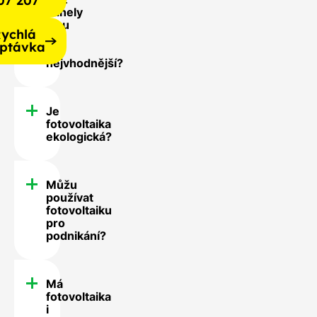
07 207
panely
jsou
ychlá
pro
ptávka
mě
nejvhodnější?
Je
fotovoltaika
ekologická?
Můžu
používat
fotovoltaiku
pro
podnikání?
Má
fotovoltaika
i