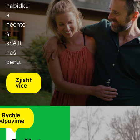
nabídku
a
nechte
si
sdělit
naši
cenu.
Zjistit
více
Rychle
odpovíme