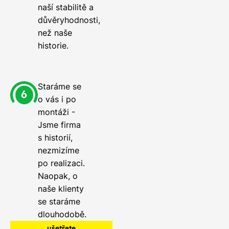
naší stabilitě a
důvěryhodnosti,
než naše
historie.
Staráme se
o vás i po
montáži -
Jsme firma
s historií,
nezmizíme
po realizaci.
Naopak, o
naše klienty
se staráme
dlouhodobě.
ušetřete