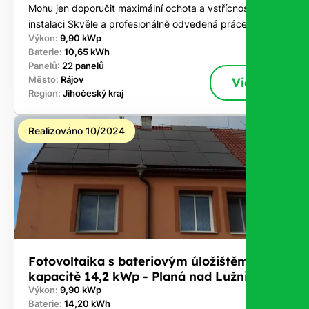
Mohu jen doporučit maximální ochota a vstřícnost při
instalaci Skvěle a profesionálně odvedená práce .
Výkon:
9,90 kWp
Baterie:
10,65 kWh
Panelů:
22 panelů
Město:
Rájov
Více
Region:
Jihočeský kraj
Realizováno 10/2024
Fotovoltaika s bateriovým úložištěm o
kapacitě 14,2 kWp - Planá nad Lužnicí
Výkon:
9,90 kWp
Baterie:
14,20 kWh