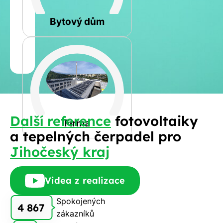
Rovná
Bytový dům
Jméno
a
Spočítat
příjmení
kalkulaci
Jiná
Další reference
fotovoltaiky
Telefon
Firma
a tepelných čerpadel pro
Jihočeský kraj
E-
mail
Videa z realizace
Spokojených
4 867
zákazníků
Rádi