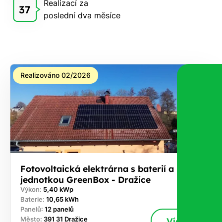
Realizací za
Vám
37
poslední dva měsíce
zdarma
pošleme,
na co
máte
nárok.
Realizováno 02/2026
Stačí
nám dát
vědět -
a nic Vás
to
nestojí.
Fotovoltaická elektrárna s baterií a řídicí
jednotkou GreenBox - Dražice
Výkon:
5,40 kWp
Baterie:
10,65 kWh
Panelů:
12 panelů
Město:
391 31 Dražice
Více