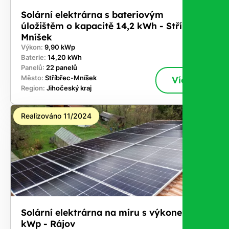
Solární elektrárna s bateriovým
úložištěm o kapacitě 14,2 kWh - Stříbřec-
Mníšek
Výkon:
9,90 kWp
Baterie:
14,20 kWh
Panelů:
22 panelů
Město:
Stříbřec-Mníšek
Více
Region:
Jihočeský kraj
Realizováno 11/2024
Solární elektrárna na míru s výkonem 9,9
kWp - Rájov