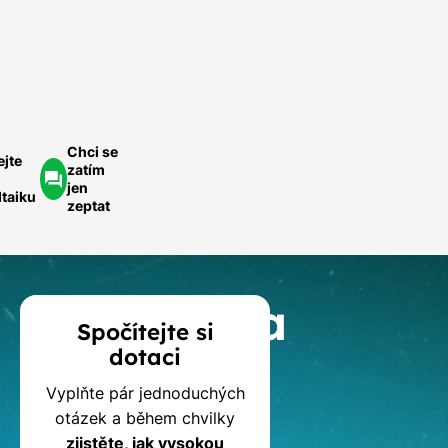
ednoduše.
ychlá
optávka
Chci se
ejte
zatím
jen
ltaiku
zeptat
Kalkulačka
Spočítejte si
dotaci
dotací
Vyplňte pár jednoduchých
na
otázek a během chvilky
zjistěte, jak vysokou