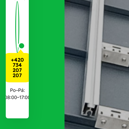
+420
734
207
207
Po–Pá:
08:00–17:00