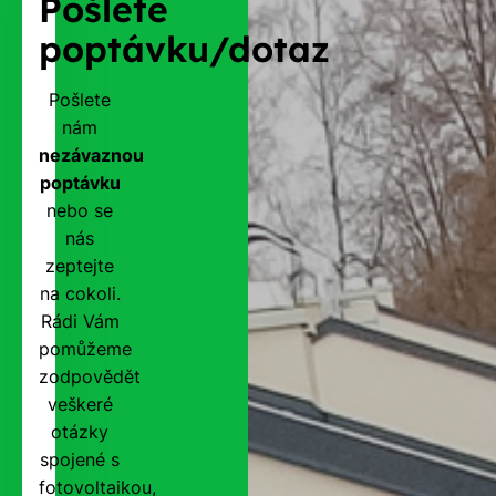
Pošlete
poptávku/dotaz
Pošlete
nám
nezávaznou
poptávku
nebo se
nás
zeptejte
na cokoli.
Rádi Vám
pomůžeme
zodpovědět
veškeré
otázky
spojené s
fotovoltaikou,