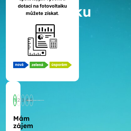
fotovoltaiku
dotaci na fotovoltaiku
můžete získat
.
1
2
3
4
5
Mám
zájem