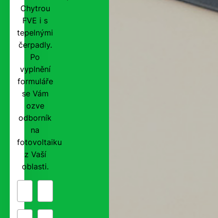
Chytrou
FVE i s
tepelnými
čerpadly.
Po
vyplnění
formuláře
se Vám
ozve
odborník
na
fotovoltaiku
z Vaší
oblasti.