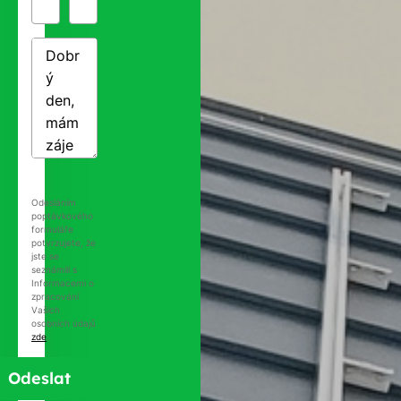
Odesláním
poptávkového
formuláře
potvrzujete, že
jste se
seznámili s
Informacemi o
zpracování
Vašich
osobních údajů
zde
.