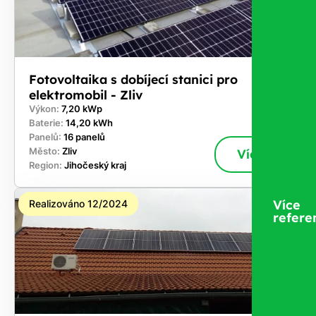
Fotovoltaika s dobíjecí stanici pro
elektromobil - Zliv
Výkon:
7,20 kWp
Baterie:
14,20 kWh
Panelů:
16 panelů
Město:
Zliv
Více
Region:
Jihočeský kraj
Více
Realizováno 12/2024
refere