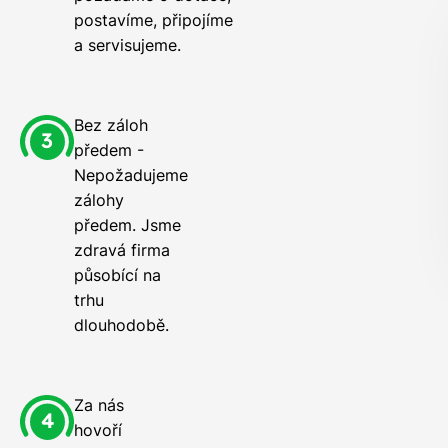
postavíme, připojíme
a servisujeme.
Bez záloh
předem -
Nepožadujeme
zálohy
předem. Jsme
zdravá firma
působící na
trhu
dlouhodobě.
Za nás
hovoří