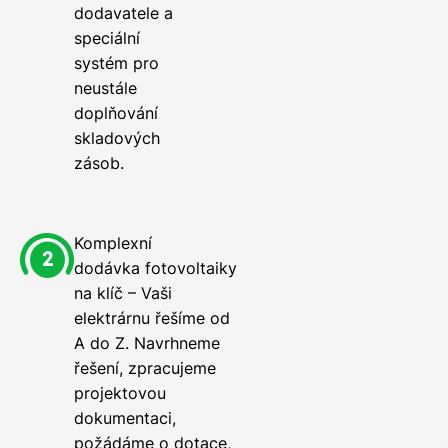
dodavatele a
speciální
systém pro
neustále
doplňování
skladových
zásob.
Komplexní
dodávka fotovoltaiky
na klíč – Vaši
elektrárnu řešíme od
A do Z. Navrhneme
řešení, zpracujeme
projektovou
dokumentaci,
požádáme o dotace,