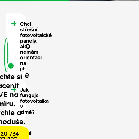
Chci
FAQ
střešní
-
fotovoltaické
panely,
Často
ale
nemám
se
orientaci
nás
na
jih
ptáte
chte si
acenit
Jak
VE na
funguje
fotovoltaika
míru.
v
chle a
zimě?
noduše.
20 734
Jaké
FVE