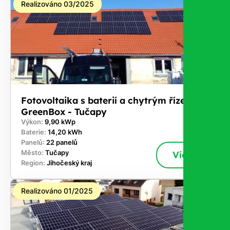
Realizováno 03/2025
Fotovoltaika s baterií a chytrým řízením
GreenBox - Tučapy
Výkon:
9,90 kWp
Baterie:
14,20 kWh
Panelů:
22 panelů
Město:
Tučapy
Více
Region:
Jihočeský kraj
Realizováno 01/2025