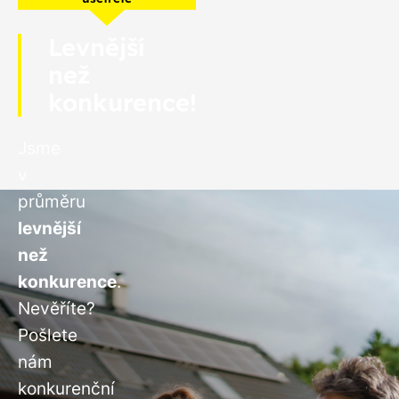
Levnější
než
konkurence!
Jsme
v
průměru
levnější
než
konkurence
.
Nevěříte?
Pošlete
nám
konkurenční