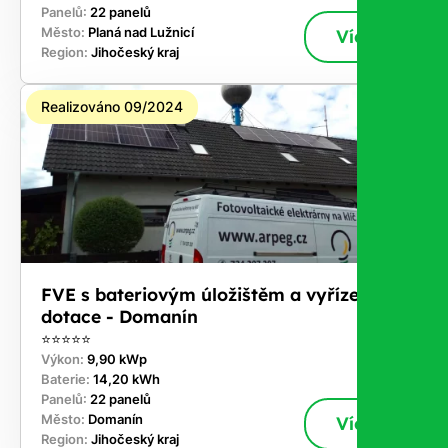
Panelů:
22 panelů
Město:
Planá nad Lužnicí
Více
Region:
Jihočeský kraj
Realizováno 09/2024
FVE s bateriovým úložištěm a vyřízením
dotace - Domanín
⭐⭐⭐⭐⭐
Výkon:
9,90 kWp
Baterie:
14,20 kWh
Panelů:
22 panelů
Město:
Domanín
Více
Region:
Jihočeský kraj