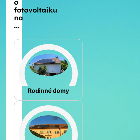
o
fotovoltaiku
na
...
Šikmá
Rodinné domy