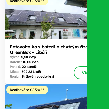
Realizováno 08/2025
Fotovoltaika s baterií a chytrým řízením
GreenBox - Libáň
Výkon:
9,90 kWp
Baterie:
10,65 kWh
Panelů:
22 panelů
Město:
507 23 Libáň
Více
Region:
Královéhradecký kraj
Realizováno 08/2025