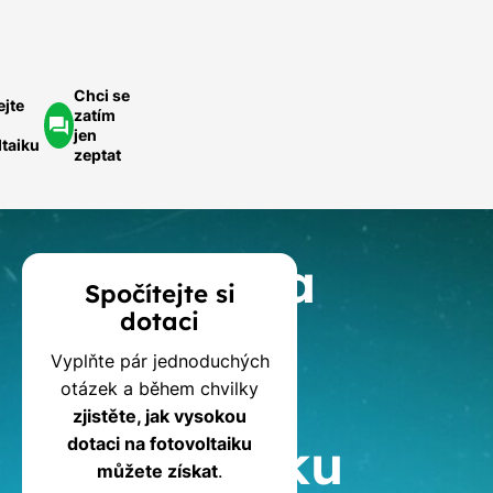
Chci se
ejte
zatím
jen
ltaiku
zeptat
Kalkulačka
Spočítejte si
dotaci
dotací
Vyplňte pár jednoduchých
na
otázek a během chvilky
zjistěte, jak vysokou
fotovoltaiku
dotaci na fotovoltaiku
můžete získat
.