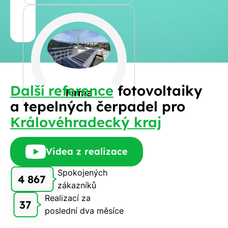
Jméno
a
Spočítat
příjmení
kalkulaci
Jiná
Další reference
fotovoltaiky
Telefon
Firma
a tepelných čerpadel pro
Královéhradecký kraj
E-
mail
Videa z realizace
Spokojených
4 867
zákazníků
Rádi
Realizací za
Vám
37
poslední dva měsíce
zdarma
pošleme,