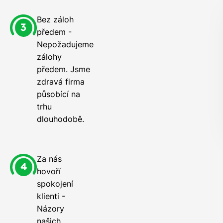
Bez záloh
předem -
Nepožadujeme
zálohy
předem. Jsme
zdravá firma
působící na
trhu
dlouhodobě.
Za nás
hovoří
spokojení
klienti -
Názory
našich