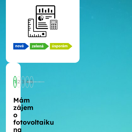
1
2
3
4
5
Mám
zájem
o
fotovoltaiku
na