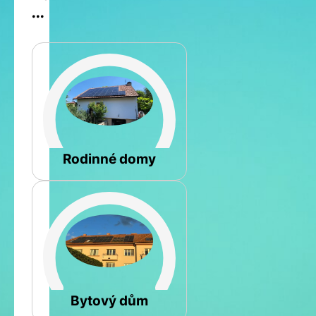
...
Šikmá
Rodinné domy
Rovná
Bytový dům