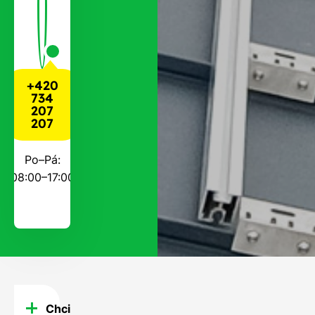
+420
734
207
207
Po–Pá:
08:00–17:00
Chci
FAQ