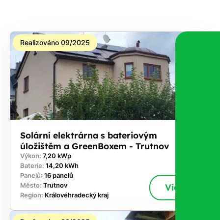
na co
máte
nárok.
Realizováno 09/2025
Stačí
nám dát
vědět -
a nic Vás
to
nestojí.
Solární elektrárna s bateriovým
úložištěm a GreenBoxem - Trutnov
Výkon:
7,20 kWp
Baterie:
14,20 kWh
Panelů:
16 panelů
Město:
Trutnov
Více
Region:
Královéhradecký kraj