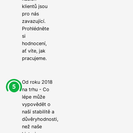
klientů jsou
pro nás
zavazující.
Prohlédněte
si
hodnocení,
ať víte, jak
pracujeme.
Od roku 2018
na trhu - Co
lépe může
vypovědět o
naší stabilitě a
důvěryhodnosti,
než naše