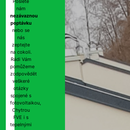
Pošlete
nám
nezávaznou
poptávku
nebo se
nás
zeptejte
na cokoli.
Rádi Vám
pomůžeme
zodpovědět
veškeré
otázky
spojené s
fotovoltaikou,
Chytrou
FVE i s
tepelnými