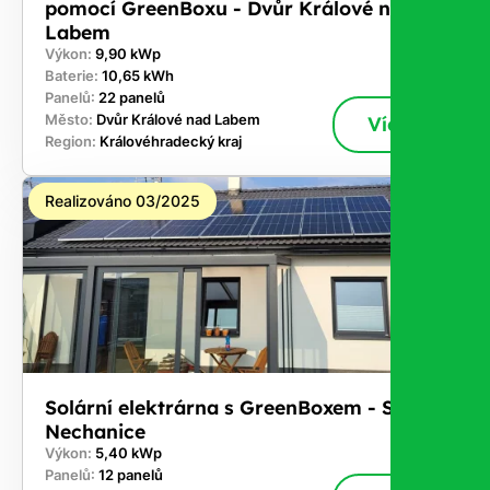
pomocí GreenBoxu - Dvůr Králové nad
Labem
Výkon:
9,90 kWp
Baterie:
10,65 kWh
Panelů:
22 panelů
Město:
Dvůr Králové nad Labem
Více
Region:
Královéhradecký kraj
Realizováno 03/2025
Solární elektrárna s GreenBoxem - Staré
Nechanice
Výkon:
5,40 kWp
Panelů:
12 panelů