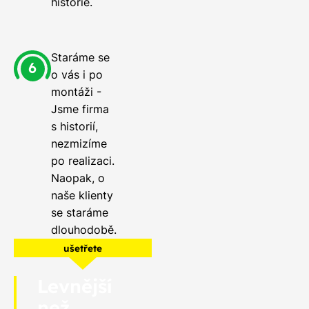
historie.
Staráme se
o vás i po
montáži -
Jsme firma
s historií,
nezmizíme
po realizaci.
Naopak, o
naše klienty
se staráme
dlouhodobě.
ušetřete
Levnější
než