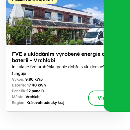
FVE s ukládáním vyrobené energie do
baterií - Vrchlabí
Instalace fve proběhla rychle dobře s úklidem vše
funguje
Výkon:
9,90 kWp
Baterie:
17,40 kWh
Panelů:
22 panelů
Město:
Vrchlabí
Více
Region:
Královéhradecký kraj
ekejte
,