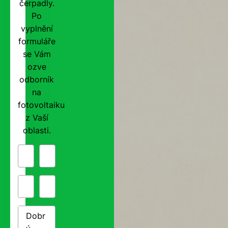
čerpadly.
Po
vyplnění
formuláře
se Vám
ozve
odborník
na
fotovoltaiku
z Vaší
oblasti.