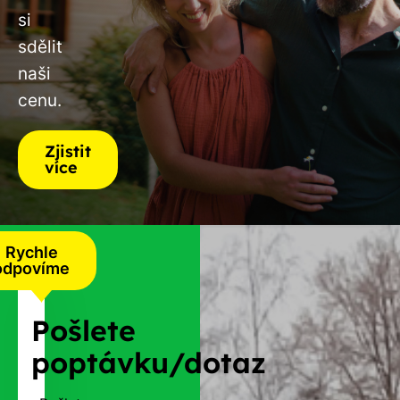
si
sdělit
naši
cenu.
Zjistit
více
Rychle
odpovíme
Pošlete
poptávku/dotaz