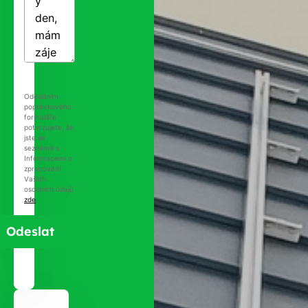
Odesláním
poptávkového
formuláře
potvrzujete, že
jste se
seznámili s
Informacemi o
zpracování
Vašich
osobních údajů
zde
.