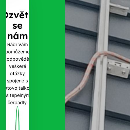
Ozvěte
se
nám
Rádi Vám
pomůžeme
zodpovědět
veškeré
otázky
spojené s
fotovoltaikou
i s tepelnými
čerpadly.