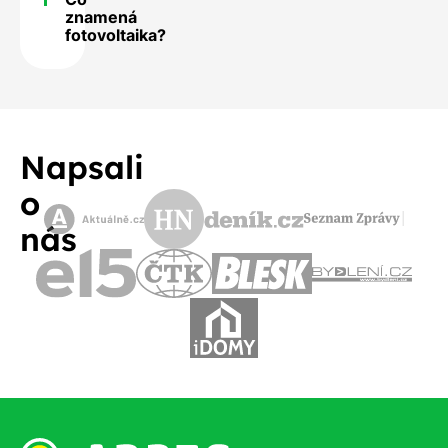
znamená
fotovoltaika?
Napsali
o
nás