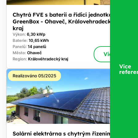
Chytrá FVE s baterií a řídicí jednotkou
GreenBox - Ohaveč, Královehradecký
kraj
Výkon:
6,30 kWp
Baterie:
10,65 kWh
Panelů:
14 panelů
Město:
Ohaveč
Více
Region:
Královéhradecký kraj
Více
refere
Realizováno 05/2025
Solární elektrárna s chytrým řízením