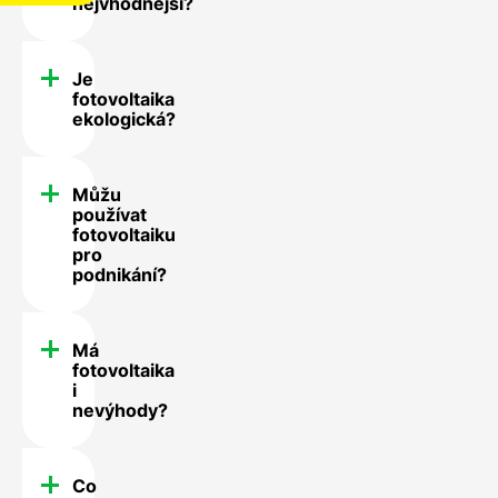
nejvhodnější?
Je
fotovoltaika
ekologická?
Můžu
používat
fotovoltaiku
pro
podnikání?
Má
fotovoltaika
i
nevýhody?
Co