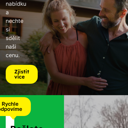
nabídku
a
nechte
si
sdělit
naši
cenu.
Zjistit
více
Rychle
odpovíme