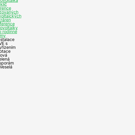
tovoltaika
klíč
Místo
rence
realizace
Veselá
izovaných
voltaických
fotovoltaiky:
tráren
ference
Region
Kraj
tovoltaiky
o rodinné
realizace:
Vysočina
my
nstalace
Sedlová
,
VE s
Rovná
,
yřízením
Typ střechy:
otace
Střešní
ová
tašky
elená
sporám
 Veselá
Nechte si
nacenit
FVE na
míru.