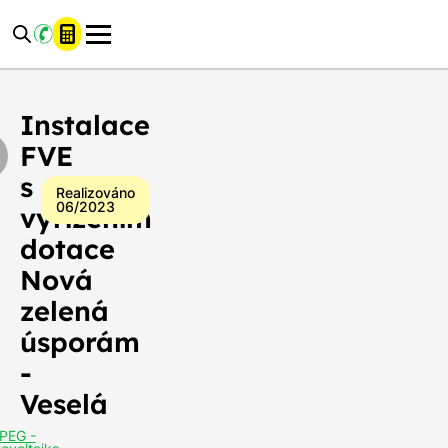
s
s
s
s
vyřízením
vyřízením
vyřízením
vyřízením
dotace
dotace
dotace
dotace
Nová
Nová
Nová
Nová
zelená
zelená
zelená
zelená
úsporám
úsporám
úsporám
úsporám
Instalace
-
-
-
-
Veselá
Veselá
Veselá
Veselá
FVE
s
Realizováno
06/2023
vyřízením
dotace
Celkový
výkon
Nová
9,00 kWp
fotovoltaické
zelená
elektrárny:
úsporám
Kapacita
baterií
10,65 kWh
-
fotovoltaiky:
Veselá
Počet
solárních
20 panelů
PEG -
panelů: