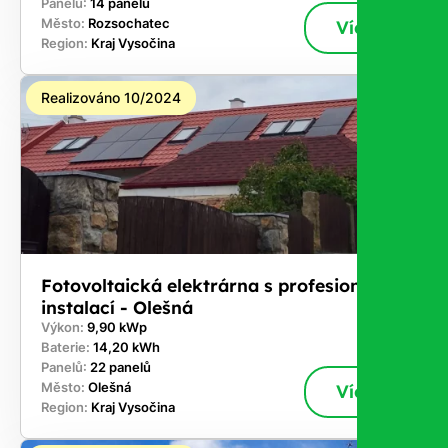
Panelů:
14 panelů
Město:
Rozsochatec
Více
Region:
Kraj Vysočina
Realizováno 10/2024
Fotovoltaická elektrárna s profesionální
instalací - Olešná
Výkon:
9,90 kWp
Baterie:
14,20 kWh
Panelů:
22 panelů
Město:
Olešná
Více
Region:
Kraj Vysočina