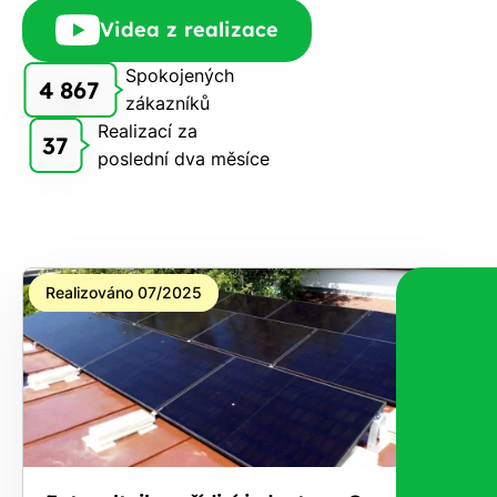
Rádi
Videa z realizace
Vám
zdarma
Spokojených
4 867
pošleme,
zákazníků
na co
Realizací za
37
máte
poslední dva měsíce
nárok.
Stačí
nám dát
vědět -
a nic Vás
Realizováno 07/2025
to
nestojí.