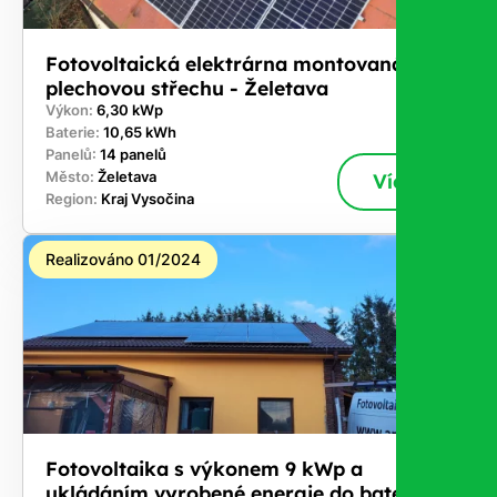
Fotovoltaická elektrárna montovaná na
plechovou střechu - Želetava
Výkon:
6,30 kWp
Baterie:
10,65 kWh
Panelů:
14 panelů
Město:
Želetava
Více
Region:
Kraj Vysočina
Realizováno 01/2024
Fotovoltaika s výkonem 9 kWp a
ukládáním vyrobené energie do baterií -