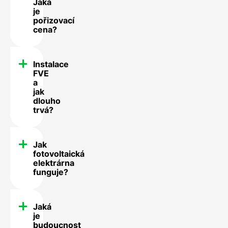
Jaká
je
pořizovací
cena?
Instalace
FVE
a
jak
dlouho
trvá?
Jak
fotovoltaická
elektrárna
funguje?
Jaká
je
budoucnost