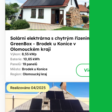
Solární elektrárna s chytrým řízením
GreenBox - Brodek u Konice v
Olomouckém kraji
Výkon:
8,55 kWp
Baterie:
10,65 kWh
Panelů:
19 panelů
Město:
Brodek u Konice
Více
Region:
Olomoucký kraj
Realizováno 04/2025