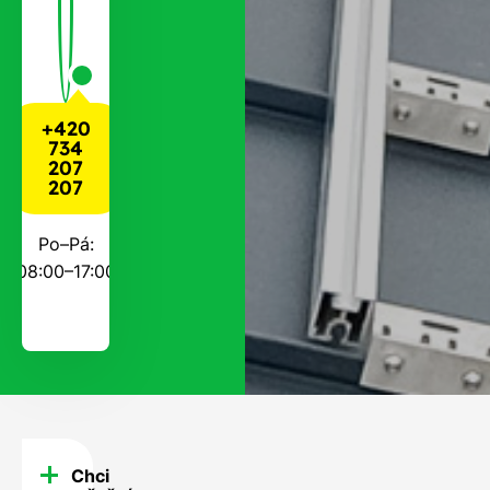
+420
734
207
207
Po–Pá:
08:00–17:00
Chci
FAQ