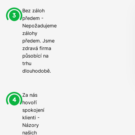
Bez záloh
předem -
Nepožadujeme
zálohy
předem. Jsme
zdravá firma
působící na
trhu
dlouhodobě.
Za nás
hovoří
spokojení
klienti -
Názory
našich