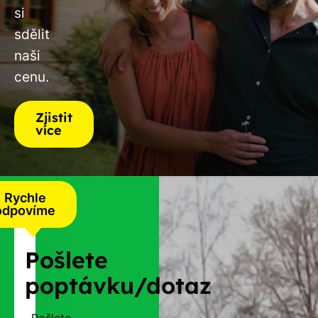
si
sdělit
naši
cenu.
Zjistit
více
Rychle
odpovíme
Pošlete
poptávku/dotaz
Pošlete