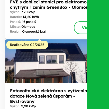
FVE s dobíjecí stanici pro elektromobil a
chytrým řízením GreenBox - Olomouc
Výkon:
7,20 kWp
Baterie:
14,20 kWh
Panelů:
16 panelů
Město:
Olomouc
Více
Region:
Olomoucký kraj
Realizováno 02/2025
Fotovoltaická elektrárna s vyřízením
dotace Nová zelená úsporám -
Bystrovany
Výkon:
9,90 kWp