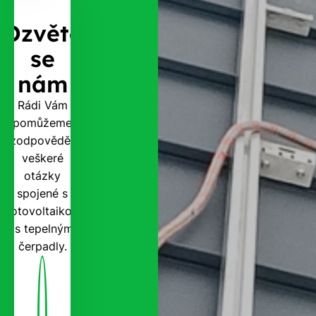
Ozvěte
se
nám
Rádi Vám
pomůžeme
zodpovědět
veškeré
otázky
spojené s
fotovoltaikou
i s tepelnými
čerpadly.