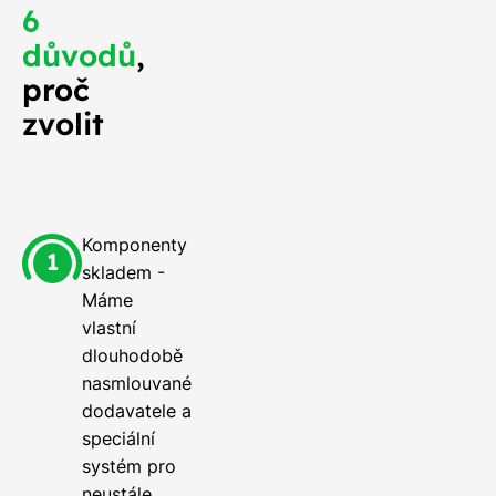
6
důvodů
,
proč
zvolit
Komponenty
skladem -
Máme
vlastní
dlouhodobě
nasmlouvané
dodavatele a
speciální
systém pro
neustále