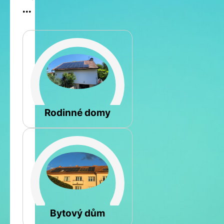
...
Šikmá
Rodinné domy
Rovná
Bytový dům