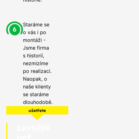
Staráme se
o vás i po
montáži -
Jsme firma
s historií,
nezmizíme
po realizaci.
Naopak, o
naše klienty
se staráme
dlouhodobě.
ušetřete
Levnější
než