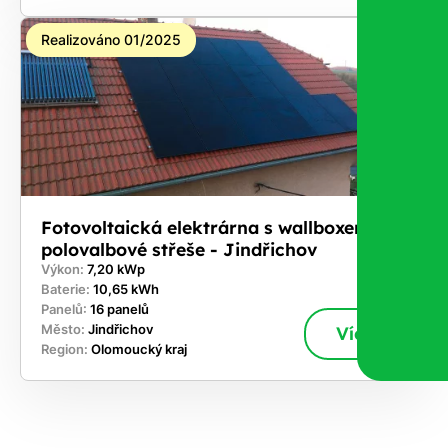
Realizováno 01/2025
Fotovoltaická elektrárna s wallboxem na
polovalbové střeše - Jindřichov
Výkon:
7,20 kWp
Baterie:
10,65 kWh
Panelů:
16 panelů
Město:
Jindřichov
Více
Region:
Olomoucký kraj
ekejte
,