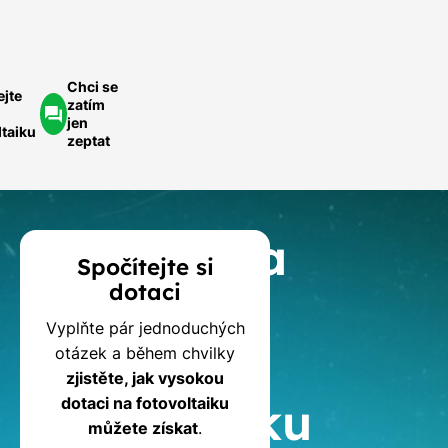
Chci se
ejte
zatím
jen
ltaiku
zeptat
Kalkulačka
Spočítejte si
dotaci
dotací
Vyplňte pár jednoduchých
na
otázek a během chvilky
zjistěte, jak vysokou
fotovoltaiku
dotaci na fotovoltaiku
můžete získat
.