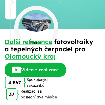
Jméno
a
Spočítat
příjmení
kalkulaci
Jiná
Další reference
fotovoltaiky
Telefon
Firma
a tepelných čerpadel pro
Olomoucký kraj
E-
mail
Videa z realizace
Spokojených
4 867
zákazníků
Rádi
Realizací za
Vám
37
poslední dva měsíce
zdarma
pošleme,