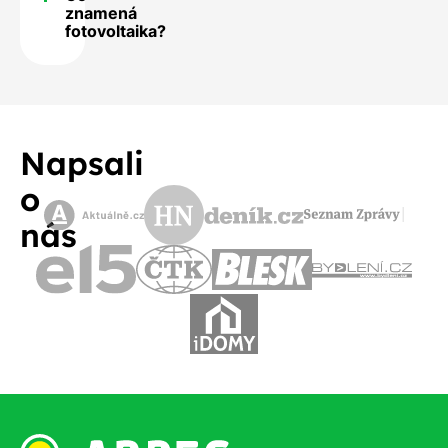
znamená
fotovoltaika?
Napsali
o
nás