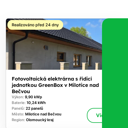
na co
máte
nárok.
Realizováno před 24 dny
Stačí
nám dát
vědět -
a nic Vás
to
nestojí.
Fotovoltaická elektrárna s řídicí
jednotkou GreenBox v Milotice nad
Bečvou
Výkon:
9,90 kWp
Baterie:
10,24 kWh
Panelů:
22 panelů
Město:
Milotice nad Bečvou
Více
Region:
Olomoucký kraj