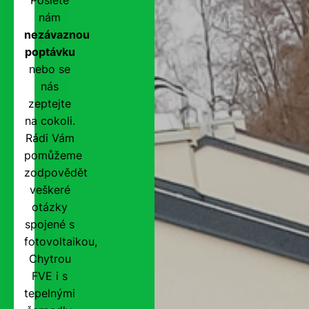
nám
nezávaznou
poptávku
nebo se
nás
zeptejte
na cokoli.
Rádi Vám
pomůžeme
zodpovědět
veškeré
otázky
spojené s
fotovoltaikou,
Chytrou
FVE i s
tepelnými