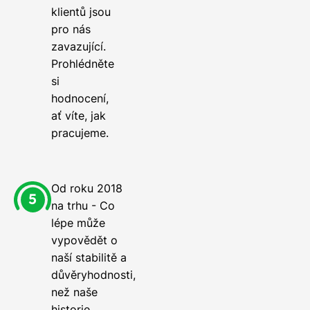
klientů jsou
pro nás
zavazující.
Prohlédněte
si
hodnocení,
ať víte, jak
pracujeme.
Od roku 2018
na trhu - Co
lépe může
vypovědět o
naší stabilitě a
důvěryhodnosti,
než naše
historie.