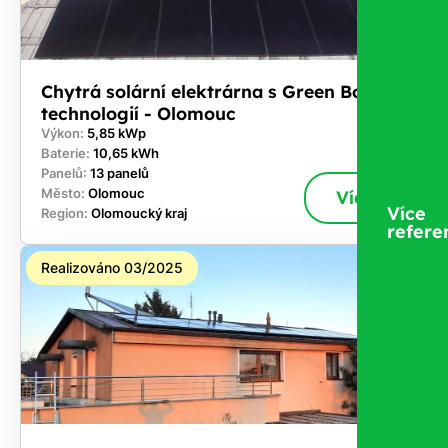
Chytrá solární elektrárna s Green Box
technologií - Olomouc
Výkon:
5,85 kWp
Baterie:
10,65 kWh
Panelů:
13 panelů
Město:
Olomouc
Více
Více
Region:
Olomoucký kraj
refere
Realizováno 03/2025