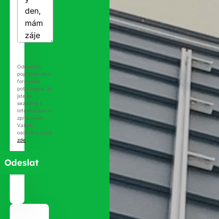
Odesláním
poptávkového
formuláře
potvrzujete, že
jste se
seznámili s
Informacemi o
zpracování
Vašich
osobních údajů
zde
.