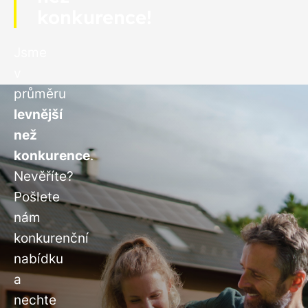
konkurence!
Jsme
v
průměru
levnější
než
konkurence
.
Nevěříte?
Pošlete
nám
konkurenční
nabídku
a
nechte