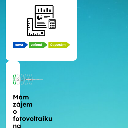
1
2
3
4
5
Mám
zájem
o
fotovoltaiku
na