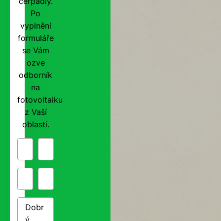
čerpadly.
Po
vyplnění
formuláře
se Vám
ozve
odborník
na
fotovoltaiku
z Vaší
oblasti.