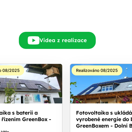
Rádi Vám zdarma
pošleme, na co máte
nárok.
tačí nám dát vědět - a
nic Vás to nestojí.
Videa z realizace
o 08/2025
Realizováno 08/2025
aika s baterií a
Fotovoltaika s uklád
 řízením GreenBox -
vyrobené energie do b
GreenBoxem - Dolní 