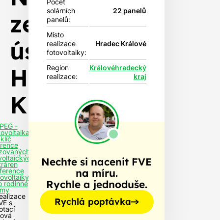
Počet
solárních
22 panelů
zelená
panelů:
Místo
úsporám-
realizace
Hradec Králové
fotovoltaiky:
Hradec
Region
Královéhradecký
realizace:
kraj
Králové
PEG -
tovoltaika
klíč
rence
izovaných
voltaických
Nechte si nacenit FVE
tráren
na míru.
ference
tovoltaiky
Rychle a jednoduše.
o rodinné
my
ealizace
Rychlá poptávka
VE s
otací
ová