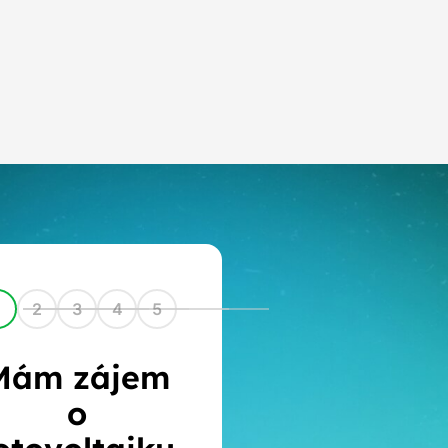
1
2
3
4
5
Mám zájem
o