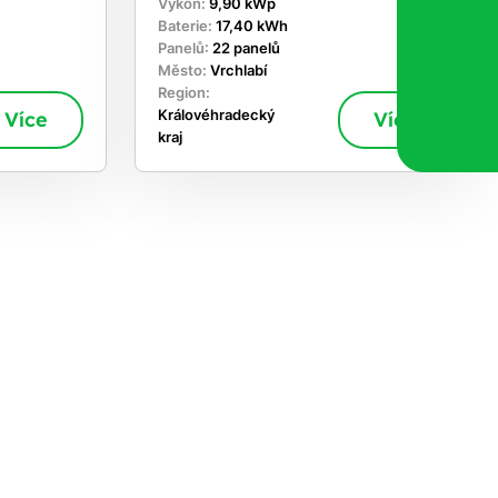
Výkon:
9,90 kWp
Baterie:
17,40 kWh
Panelů:
22 panelů
Město:
Vrchlabí
Region:
Více
Královéhradecký
Více
kraj