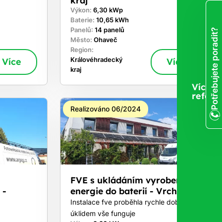
Výkon:
6,30 kWp
Baterie:
10,65 kWh
Panelů:
14 panelů
Potřebujete poradit?
Město:
Ohaveč
Region:
Více
Královéhradecký
Více
kraj
Více
refere
Realizováno 06/2024
FVE s ukládáním vyrobené
 -
energie do baterií - Vrchlabí
Instalace fve proběhla rychle dobře s
úklidem vše funguje