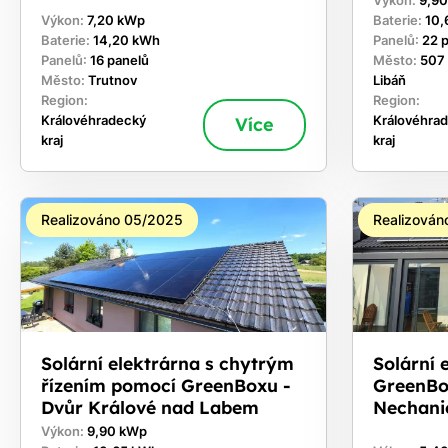
Výkon:
9,9
Výkon:
7,20 kWp
Baterie:
10,
Baterie:
14,20 kWh
Panelů:
22 
Panelů:
16 panelů
Město:
507
Město:
Trutnov
Libáň
Region:
Region:
Královéhradecký
Více
Královéhra
kraj
kraj
Realizováno 05/2025
Realizován
Solární elektrárna s chytrým
Solární 
řízením pomocí GreenBoxu -
GreenBo
Dvůr Králové nad Labem
Nechani
Výkon:
9,90 kWp