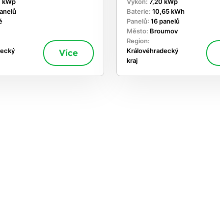
0 kWp
Výkon:
7,20 kWp
panelů
Baterie:
10,65 kWh
é
Panelů:
16 panelů
Město:
Broumov
Region:
decký
Více
Královéhradecký
kraj