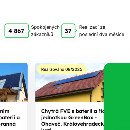
Spokojených
Realizací za
4 867
37
zákazníků
poslední dva měsíce
Realizováno 08/2025
áním
Chytrá FVE s baterií a řídicí
aterií a
jednotkou GreenBox -
Branná
Ohaveč, Královehradecký
kraj