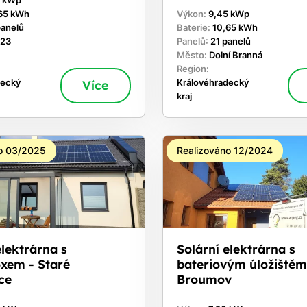
0 kWp
65 kWh
Výkon:
9,45 kWp
panelů
Baterie:
10,65 kWh
 23
Panelů:
21 panelů
Město:
Dolní Branná
Region:
decký
Více
Královéhradecký
kraj
o 03/2025
Realizováno 12/2024
elektrárna s
Solární elektrárna s
xem - Staré
bateriovým úložištěm
ce
Broumov