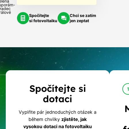
elená
sporám-
radec
rálové
Spočítejte
Chci se zatím
si fotovoltaiku
jen zeptat
Kalkulačka
Spočítejte si
dotací
dotaci
na
Vyplňte pár jednoduchých otázek a
během chvilky
zjistěte, jak
fotovoltaiku
vysokou dotaci na fotovoltaiku