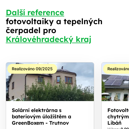
Další reference
fotovoltaiky a tepelných
čerpadel pro
S
Královéhradecký kraj
Realizováno 09/2025
Realizován
Solární elektrárna s
Fotovolt
bateriovým úložištěm a
chytrým
GreenBoxem - Trutnov
Libáň