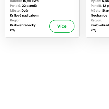
Baterie:
10,65 kWh
Výkon:
5,4
Panelů:
22 panelů
Panelů:
12 
Město:
Dvůr
Město:
Star
Králové nad Labem
Nechanice
Region:
Region:
Královéhradecký
Více
Královéhra
kraj
kraj
ekejte
,
hte si
rhnout
ešení
tě dnes