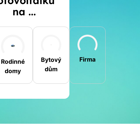
otovoltaiku
na ...
Šikmá
Rovná
Jiná
Firma
Bytový
Rodinné
dům
domy
Jméno a příjmení
Spočítat
Telefon
kalkulaci
E-mail