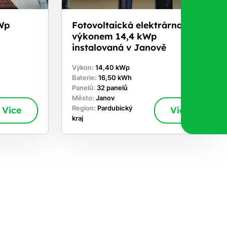
Wp
Fotovoltaická elektrárna s
u
výkonem 14,4 kWp
instalovaná v Janově
Výkon:
14,40 kWp
Baterie:
16,50 kWh
Panelů:
32 panelů
Město:
Janov
Více
Region:
Pardubický
Více
kraj