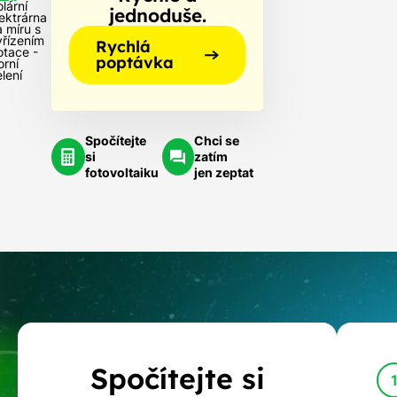
lární
jednoduše.
lektrárna
a míru s
yřízením
Rychlá
otace -
poptávka
orní
lení
Spočítejte
Chci se
si
zatím
fotovoltaiku
jen zeptat
Kalkulačka
Spočítejte si
dotací