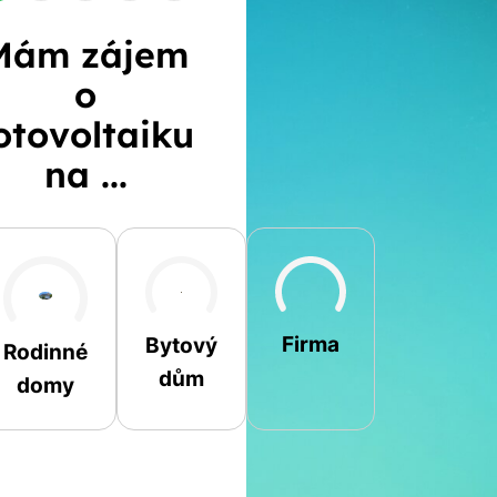
Mám zájem
o
otovoltaiku
na ...
Šikmá
Rovná
Jiná
Firma
Bytový
Rodinné
dům
domy
Jméno a příjmení
Spočítat
Telefon
kalkulaci