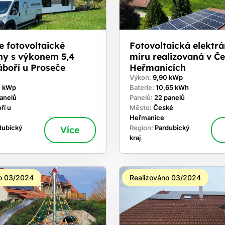
e fotovoltaické
Fotovoltaická elektr
ny s výkonem 5,4
míru realizovaná v Č
boří u Proseče
Heřmanicích
Výkon:
9,90 kWp
0 kWp
Baterie:
10,65 kWh
panelů
Panelů:
22 panelů
ří u
Město:
České
Heřmanice
dubický
Více
Region:
Pardubický
kraj
o 03/2024
Realizováno 03/2024