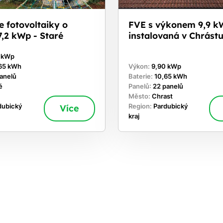
e fotovoltaiky o
FVE s výkonem 9,9 k
,2 kWp - Staré
instalovaná v Chrást
0 kWp
65 kWh
Výkon:
9,90 kWp
panelů
Baterie:
10,65 kWh
é
Panelů:
22 panelů
Město:
Chrast
dubický
Více
Region:
Pardubický
kraj