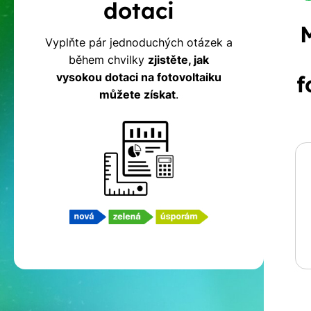
dotaci
na
Vyplňte pár jednoduchých otázek a
během chvilky
zjistěte, jak
fotovoltaiku
vysokou dotaci na fotovoltaiku
f
můžete získat
.