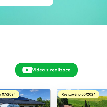
E-mail
Rádi Vám zdarma
pošleme, na co máte
nárok.
tačí nám dát vědět - a
nic Vás to nestojí.
Videa z realizace
o 07/2024
Realizováno 05/2024