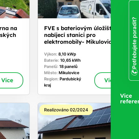
Potřebujete poradit?
árna na
FVE s bateriovým úložištěm a
eských
nabíjecí stanici pro
elektromobily- Mikulovice
Výkon:
8,10 kWp
Baterie:
10,65 kWh
Panelů:
18 panelů
Město:
Mikulovice
Více
Region:
Pardubický
Více
kraj
Více
refere
Realizováno 02/2024