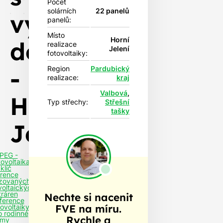
Počet
solárních
22 panelů
vyřízením
panelů:
Místo
Horní
dotace
realizace
Jelení
fotovoltaiky:
-
Region
Pardubický
realizace:
kraj
Valbová
,
Horní
Typ střechy:
Střešní
tašky
Jelení
PEG -
tovoltaika
klíč
rence
izovaných
voltaických
tráren
Nechte si nacenit
ference
FVE na míru.
tovoltaiky
o rodinné
Rychle a
my