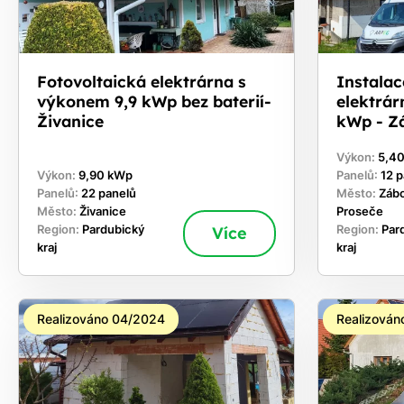
Fotovoltaická elektrárna s
Instalac
výkonem 9,9 kWp bez baterií-
elektrár
Živanice
kWp - Zá
Výkon:
5,4
Výkon:
9,90 kWp
Panelů:
12 
Panelů:
22 panelů
Město:
Zábo
Město:
Živanice
Proseče
Region:
Pardubický
Více
Region:
Par
kraj
kraj
Realizováno 04/2024
Realizován