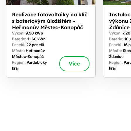
Realizace fotovoltaiky na klíč
Instalac
s bateriovým úložištěm -
výkonu 7
Heřmanův Městec-Konopáč
Ždánice
Výkon:
9,90 kWp
Výkon:
7,2
Baterie:
11,60 kWh
Baterie:
10,
Panelů:
22 panelů
Panelů:
16 
Město:
Heřmanův
Město:
Star
Městec-Konopáč
Ždánice
Region:
Pardubický
Více
Region:
Par
kraj
kraj
ekejte
,
hte si
rhnout