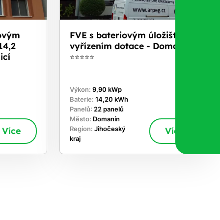
iovým
FVE s bateriovým úložištěm a
14,2
vyřízením dotace - Domanín
icí
⭐⭐⭐⭐⭐
Výkon:
9,90 kWp
Baterie:
14,20 kWh
Panelů:
22 panelů
Město:
Domanín
Více
Region:
Jihočeský
Více
kraj