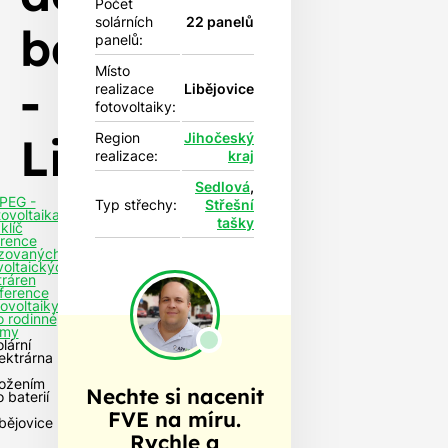
Počet
solárních
22 panelů
baterií
panelů:
Místo
-
realizace
Libějovice
fotovoltaiky:
Libějovice
Region
Jihočeský
realizace:
kraj
Sedlová
,
PEG -
Typ střechy:
Střešní
tovoltaika
tašky
klíč
rence
izovaných
voltaických
tráren
ference
tovoltaiky
o rodinné
my
lární
lektrárna
ložením
Nechte si nacenit
 baterií
FVE na míru.
ibějovice
Rychle a