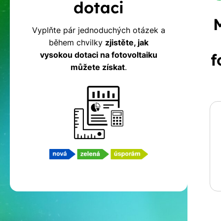
dotaci
na
Vyplňte pár jednoduchých otázek a
během chvilky
zjistěte, jak
fotovoltaiku
vysokou dotaci na fotovoltaiku
f
můžete získat
.