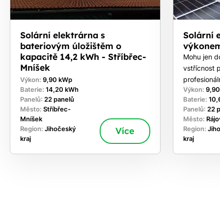
Solární elektrárna s
Solární 
bateriovým úložištěm o
výkonem
kapacitě 14,2 kWh - Stříbřec-
Mohu jen d
Mníšek
vstřícnost p
profesioná
Výkon:
9,90 kWp
Baterie:
14,20 kWh
Výkon:
9,9
Panelů:
22 panelů
Baterie:
10,
Město:
Stříbřec-
Panelů:
22 
Mníšek
Město:
Rájo
Region:
Jihočeský
Více
Region:
Jih
kraj
kraj
ekejte
,