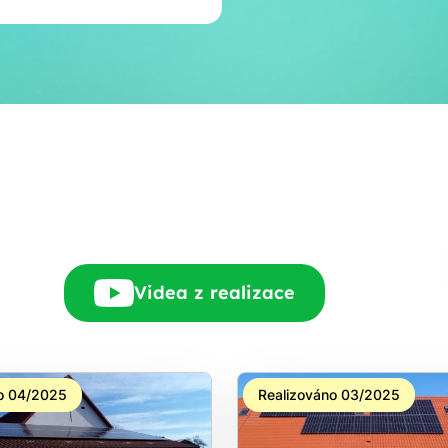
E-mail
Rádi Vám zdarma
pošleme, na co máte
nárok.
tačí nám dát vědět - a
nic Vás to nestojí.
Videa z realizace
o 04/2025
Realizováno 03/2025