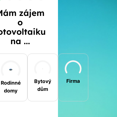
Mám zájem
o
otovoltaiku
na ...
Šikmá
Rovná
Jiná
Firma
Bytový
Rodinné
dům
domy
Jméno a příjmení
Spočítat
Telefon
kalkulaci