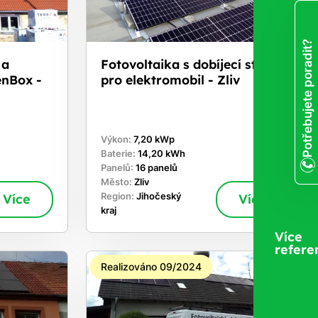
Potřebujete poradit?
 a
Fotovoltaika s dobíjecí stanici
enBox -
pro elektromobil - Zliv
Výkon:
7,20 kWp
Baterie:
14,20 kWh
Panelů:
16 panelů
Město:
Zliv
Více
Region:
Jihočeský
Více
kraj
Více
refere
Realizováno 09/2024