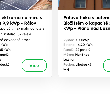
elektrárna na míru s
Fotovoltaika s bater
 9,9 kWp - Rájov
úložištěm o kapacitě 
kWp - Planá nad Lužn
oporučit maximální ochota a
ři instalaci Skvěle a
lně odvedená práce .
Výkon:
9,90 kWp
0 kWp
Baterie:
14,20 kWh
65 kWh
Panelů:
22 panelů
panelů
Město:
Planá nad
v
Lužnicí
očeský
Více
Region:
Jihočeský
kraj