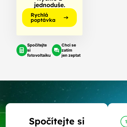
jednoduše.
Rychlá
poptávka
Spočítejte
Chci se
si
zatím
fotovoltaiku
jen zeptat
Kalkulačka
Spočítejte si
dotací