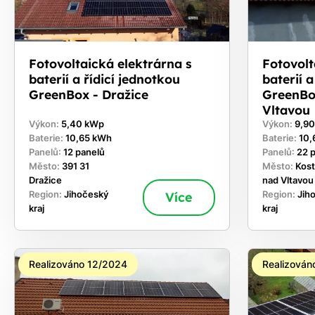
Fotovoltaická elektrárna s
Fotovolt
baterií a řídicí jednotkou
baterií 
GreenBox - Dražice
GreenBo
Vltavou
Výkon:
5,40 kWp
Výkon:
9,9
Baterie:
10,65 kWh
Baterie:
10,
Panelů:
12 panelů
Panelů:
22 
Město:
391 31
Město:
Kost
Dražice
nad Vltavou
Region:
Jihočeský
Více
Region:
Jih
kraj
kraj
Realizováno 12/2024
Realizován