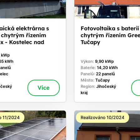
aická elektrárna s
Fotovoltaika s baterií
a chytrým řízením
chytrým řízením Gre
x - Kostelec nad
Tučapy
0 kWp
65 kWh
Výkon:
9,90 kWp
panelů
Baterie:
14,20 kWh
elec
Panelů:
22 panelů
Město:
Tučapy
očeský
Více
Region:
Jihočeský
kraj
o 11/2024
Realizováno 10/2024