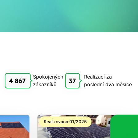
Spokojených
Realizací za
4 867
37
zákazníků
poslední dva měsíce
Realizováno 01/2025